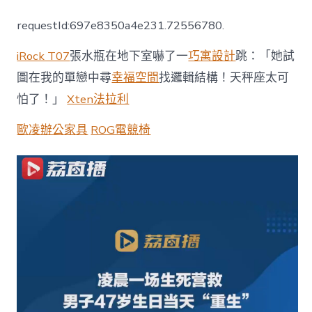
歲
男
requestId:697e8350a4e231.72556780.
人
誕
iRock T07
張水瓶在地下室嚇了一
巧寓設計
跳：「她試
辰
當
圖在我的單戀中尋
幸福空間
找邏輯結構！天秤座太可
天
怕了！」
Xten法拉利
億
嵐
辦
歐凌辦公家具
ROG電競椅
公
室
設
計
被
救
回
稱
如
獲
更
生〉
中