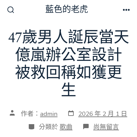
跳
藍色的老虎
至
搜
選
尋
單
主
切
47歲男人誕辰當天
要
換
開
內
關
億嵐辦公室設計
容
被救回稱如獲更
生
發
文
作者：
admin
2026 年 2 月 1 日
表
章
日
作
分
在
分類於
歌曲
尚無留言
期
者
類
〈47