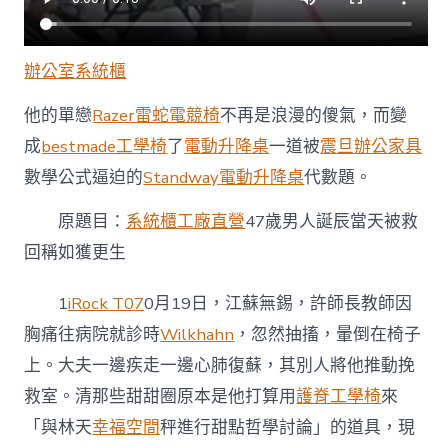
辦公室系統櫃
他的單戀
Razer雷蛇電競椅
不再是浪漫的傻氣，而變
成
bestmade工學椅
了
電動升降桌
一道被
震旦辦公家具
數學公式逼迫的
Standway電動升降桌
代數題。
原題目：
系統櫃工廠直營
47歲男人誕辰當天被救
回稱如獲更生
1
iRock T07
0月19日，江蘇無錫，許師長教師因
胸痛往病院就診時
Wilkhahn
，忽然抽搐，暈倒在椅子
上。大夫一邊疾走一邊心肺復蘇，其別人將他推動挽
救室。清那些甜甜圈原本是他打算用
護脊工學椅
來
「與林天
幸福空間
秤進行甜點哲學討論」的道具，現