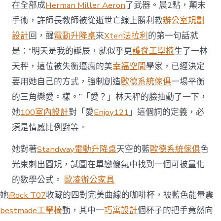
在全部成
Herman Miller Aeron
了武器。晨2點，顛末
手術，許師長教師被從逝世亡線上勝利救
辦公室規劃
設計
回，醒
電動升降桌
來
Xten法拉利
的第一句話就
是：“明天是我的誕辰，就似乎更
護脊工學椅
生了一林
天秤，這位被失衡逼瘋的美
幸福空間
學家，已經決定
要用她自己的方式，強制創造
歐德系統傢俱
一場平衡
的三角戀愛。樣。”「愛？」林天秤的臉抽動了一下，
她
100室內設計
對「愛
Enjoy121
」這個詞的定義，必
須是情感比例對等。
她對著
Standway電動升降桌
天空的藍
歐德系統傢俱
色
光束刺出圓規，試圖在單戀傻氣中找到一個可被量化
的數學公式。
歐凌辦公家具
她
iRock T07
收藏的四對完美曲線的咖啡杯，被藍色能量震
bestmade工學椅
動，其中一
巧寓設計
個杯子的把手竟然向