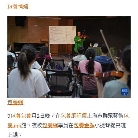
民
包養情婦
藝
術
夜
校
秋
季
班
一
包
養
網
開
學
_
中
國
包養網
網〉
中
9
包養
包養
月2日晚，在
包養網評價
上海市群眾藝術
包
養app
館，夜校
包養網
學員在
包養金額
小提琴提高班
上課。