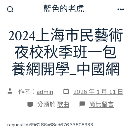
跳
藍色的老虎
至
搜
選
尋
單
主
切
2024上海市民藝術
要
換
開
內
關
夜校秋季班一包
容
養網開學_中國網
發
文
作者：
admin
2026 年 1 月 11 日
表
章
日
作
分
在
分類於
歌曲
尚無留言
期
者
類
〈2024
上
海
requestId:696286a68ed676.33808933.
市