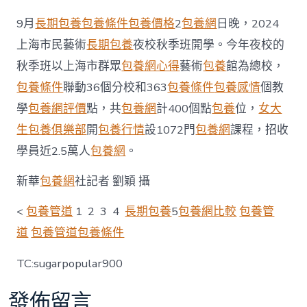
9月
長期包養
包養條件
包養價格
2
包養網
日晚，2024
上海市民藝術
長期包養
夜校秋季班開學。今年夜校的
秋季班以上海市群眾
包養網心得
藝術
包養
館為總校，
包養條件
聯動36個分校和363
包養條件
包養感情
個教
學
包養網評價
點，共
包養網
計400個點
包養
位，
女大
生包養俱樂部
開
包養行情
設1072門
包養網
課程，招收
學員近2.5萬人
包養網
。
新華
包養網
社記者 劉穎 攝
<
包養管道
1 2 3 4
長期包養
5
包養網比較
包養管
道
包養管道
包養條件
TC:sugarpopular900
發佈留言