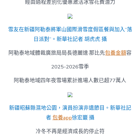
經由過程差別化優惠激活冰雪花費潛力
雪友在新疆阿勒泰將軍山國際滑雪度假區餐與加入“落
日派對”。新華社記者 胡虎虎 攝
阿勒泰地域體裁廣旅局局長德麗達·那比先
包養金額
容
2025-2026雪季
阿勒泰地域四年夜雪場累計進場人數已超77萬人
新疆昭蘇縣濕地公園，演員扮演非遺節目。新華社記
者
包養app
徐宏巖 攝
冷冬不再是經濟成長的停止符