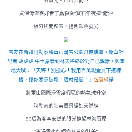
誕藍光。山飛奔而下
資深滑雪喜好者丁嘉顥從“寶石年夜道”俯沖
板刃切開粉雪，揚起銀色弧光
雪友在新疆阿勒泰將軍山滑雪公園飛越跳臺。新華社
記者 胡虎虎 牛土豪看到林天秤終於對自己說話，興奮
地大喊：「天秤！別擔心！我用百萬現金買下這棟
樓，讓你隨意破壞！這就是愛！」
包養網
攝
將軍山國際滑雪度假區的熱氣球升空
阿勒泰的壯美風景繡進天際線
90后游客李安然的眼光擦過林海雪原
“不滑雪也能觸摸冬日的壯美”