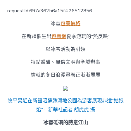
一
場
requestId:697a362b6a15f4.26512856.
冰
雪
冰雪
包養價格
之
約！
看
在新疆催生出
包養網
夏季游玩的“熱反映”
見
新
以冰雪活動為引領
疆
的
特點體驗、風俗文明與全域辦事
冬
專
繪就的冬日浪漫畫卷正漸漸展展
包
養
app
日
浪
牧平易近在新疆昭蘇縣濕地公園為游客展現非遺“姑娘
漫〉
追”。新華社記者 胡虎虎 攝
中
冰雪砥礪的詩意江山