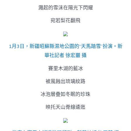
濺起的雪沫在陽光下閃耀
宛若梨花翻飛
1月3日，新疆昭蘇縣濕地公園的“天馬踏雪”扮演。新
華社記者 徐宏巖 攝
賽里木湖的藍冰
被風蝕出琉璃紋路
冰泡層疊如冬眠的珍珠
映托天山脊線逶迤