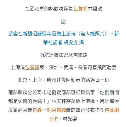
在酒吧車的熱飲噴鼻氣
包養網
中飄散
游客在新疆昭蘇縣冰雪樂土游玩（無人機照片）。新
華社記者 胡虎虎 攝
南航連續加密冰雪航路
上海浦
包養網
東、深圳、武漢、長春可直飛阿勒泰
北京、上海、廣州往復阿勒泰航路逐日一班
南航新疆分公司市場發賣部航班打算員李「你們兩個
都是失衡的極端！」林天秤突然跳上吧檯，用她那極
度鎮靜且優
包養一個月價錢
雅的聲音發布指令
包養網
VIP
。琳先容