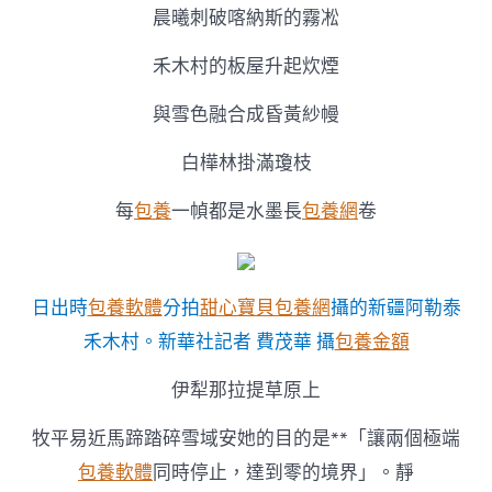
晨曦刺破喀納斯的霧凇
禾木村的板屋升起炊煙
與雪色融合成昏黃紗幔
白樺林掛滿瓊枝
每
包養
一幀都是水墨長
包養網
卷
日出時
包養軟體
分拍
甜心寶貝包養網
攝的新疆阿勒泰
禾木村。新華社記者 費茂華 攝
包養金額
伊犁那拉提草原上
牧平易近馬蹄踏碎雪域安她的目的是**「讓兩個極端
包養軟體
同時停止，達到零的境界」。靜