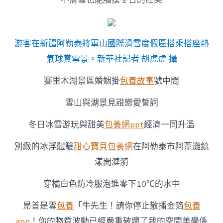
游客在新疆阿勒泰將軍山國際滑雪度假區搭乘搭座熱
氣球賞雪景。新華社記者 胡虎虎 攝
賽里木湖景區婚姻掛
包養故事
號中間
雪山與湖景見證戀愛誓詞
冬日冰雪游玩與甜美
包養網ppt
經濟一同升溫
別緻的冰浮體驗
甜心寶貝包養網
在阿勒泰市阿葦灘鎮
漾開漣漪
穿橘白色防冷服泡進零下10℃的水中
昂首是雪
包養
「牛先生！請你停止散播金箔
包養
app
！你的物質波動已經嚴重破壞了我的空間美學係