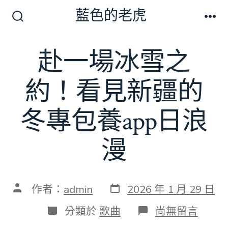
跳
藍色的老虎
至
搜
選
尋
單
主
切
赴一場冰雪之
要
換
開
內
關
約！看見新疆的
容
冬專包養app日浪
漫
發
文
作者：
admin
2026 年 1 月 29 日
表
章
日
作
分
在
分類於
歌曲
尚無留言
期
者
類
〈赴