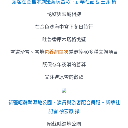
游客在賽里木湖邊游玩留影。新華社記者 王菲 攝
戈壁與雪域相擁
在金色沙海中寫下冬日詩行
吐魯番庫木塔格戈壁
雪道滑雪、雪地
包養網單次
越野等40多種文娛項目
既保存年夜漠的蒼莽
又注進冰雪的歡躍
新疆昭蘇縣濕地公園，演員與游客配合舞蹈。新華社
記者 徐宏巖 攝
昭蘇縣濕地公園