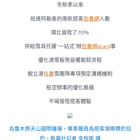
冬航季以來
抵達阿勒泰的南航搭客
包養網
人數
環比晉陞了70％
供給雪具托運“一站式”辦
包養網dcard
事
優化滑雪板等設備裝卸流程
樹立滑
包養
雪團隊專項預定溝通機制
航空辦事的優化進級
不竭晉陞搭客體驗
烏魯木齊天山國際機場，導乘職員為搭客領導標的目
的。新華社記者 辛悅衛 攝