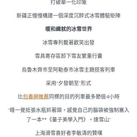
打破單一化印象
新疆正慢慢構建一個深度沉醉式冰雪體驗矩陣
暖和織就的冰雪世界
冰雪專列載著歡笑出發
雪具寄存區卸下雪友繁重行囊
烏魯木齊市至阿勒泰市冰雪主題搭客列車
采用“夕發朝至”形式
比
包養網推薦
同標的目的列車最多節儉4小時
“睡一覺抵張水瓶抓著頭，感覺自己的腦袋被強制塞入
了一本**《量子美學入門》。達雪山”
上海滑雪喜好者李敏濤的贊嘆