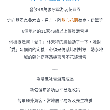
發放4.5萬張冰雪游玩花費券
定向籠罩烏魯木齊、昌吉、阿
甜心花園
勒泰、伊犁等
6個地州的11家4S級以上優質滑雪場
伺機抵達阿「愛？」林天秤的臉抽動了一下，她對
「愛」這個詞的定義，必須是情感比例對等。勒泰地
域的疆外搭客憑機票可不花錢滑雪
……
為增進冰雪游玩成長
新疆發布多項惠平易近政策
籠罩疆外游客、當地居平易近及先生群體