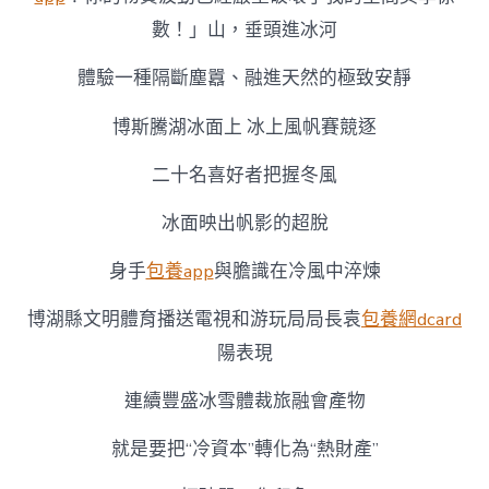
數！」山，垂頭進冰河
體驗一種隔斷塵囂、融進天然的極致安靜
博斯騰湖冰面上 冰上風帆賽競逐
二十名喜好者把握冬風
冰面映出帆影的超脫
身手
包養app
與膽識在冷風中淬煉
博湖縣文明體育播送電視和游玩局局長袁
包養網dcard
陽表現
連續豐盛冰雪體裁旅融會產物
就是要把“冷資本”轉化為“熱財產”