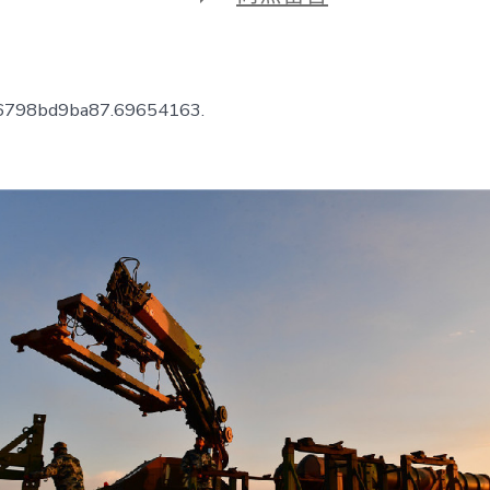
期
〈走
進
空
甲
士
66798bd9ba87.69654163.
的
戰
斗
陣
地 感
觸
感
染
一
包
養
經
驗
光
影
之
美〉