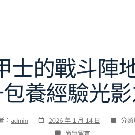
甲士的戰斗陣地
一包養經驗光影
發
分
者：
admin
2026 年 1 月 14 日
分類
表
類
日
在
尚無留言