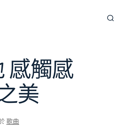
搜
尋
切
換
開
關
 感觸感
之美
於
歌曲