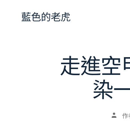
跳
至
藍色的老虎
主
要
內
容
走進空
染
文
作
章
作