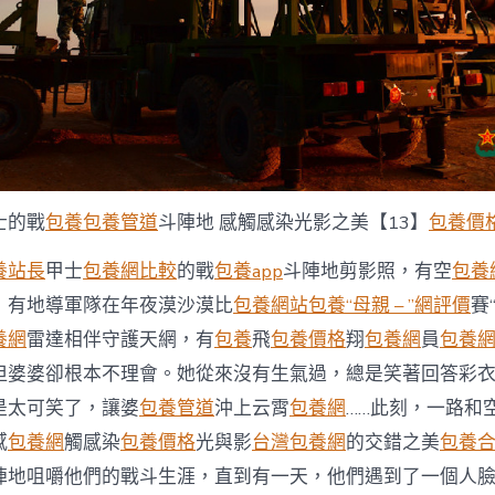
中
的戰
包養
包養管道
斗陣地 感觸感染光影之美【13】
包養價格
養站長
甲士
包養網比較
的戰
包養app
斗陣地剪影照，有空
包養
，有地導軍隊在年夜漠沙漠比
包養網站
包養“母親 – ”網評價
賽
養網
雷達相伴守護天網，有
包養
飛
包養價格
翔
包養網
員
包養
但婆婆卻根本不理會。她從來沒有生氣過，總是笑著回答彩
是太可笑了，讓婆
包養管道
沖上云霄
包養網
……此刻，一路和
感
包養網
觸感染
包養價格
光與影
台灣包養網
的交錯之美
包養
陣地咀嚼他們的戰斗生涯，直到有一天，他們遇到了一個人