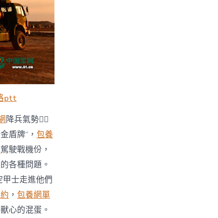
ptt
網
降兵氣勢
“金盾牌”，
包養
網
駕駛戰機份，
衣的各種問題。
空甲士走進他們
合約
，
包養網單
臉獸心的混蛋。