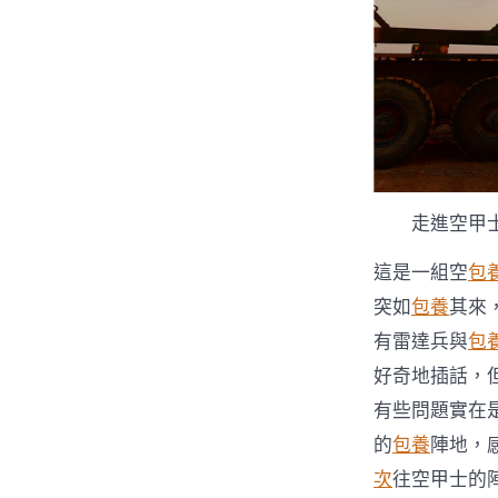
走進空甲士
這是一組空
包
突如
包養
其來
有雷達兵與
包
好奇地插話，
有些問題實在
的
包養
陣地，
次
往空甲士的