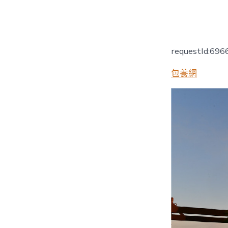
者
requestId:69
包養網