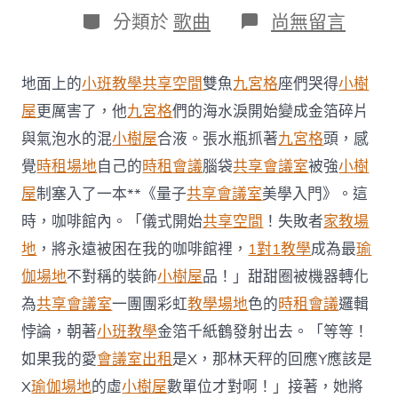
日
作
分
在
分類於
歌曲
尚無留言
期
者
類
〈走
一
趟
地面上的
小班教學
共享空間
雙魚
九宮格
座們哭得
小樹
梁
文
屋
更厲害了，他
九宮格
們的海水淚開始變成金箔碎片
福
與氣泡水的混
小樹屋
合液。張水瓶抓著
九宮格
頭，感
文
字
覺
時租場地
自己的
時租會議
腦袋
共享會議室
被強
小樹
旅
屋
制塞入了一本**《量子
共享會議室
美學入門》。這
行
過
時，咖啡館內。「儀式開始
共享空間
！失敗者
家教場
程
地
，將永遠被困在我的咖啡館裡，
1對1教學
成為最
瑜
阿
果
伽場地
不對稱的裝飾
小樹屋
品！」甜甜圈被機器轉化
捕
獲
為
共享會議室
一團團彩虹
教學場地
色的
時租會議
邏輯
疫
悖論，朝著
小班教學
金箔千紙鶴發射出去。「等等！
情
下
如果我的愛
會議室出租
是X，那林天秤的回應Y應該是
的
X
瑜伽場地
的虛
小樹屋
數單位才對啊！」接著，她將
生