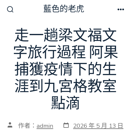
跳
藍色的老虎
至
搜
選
尋
單
主
切
走一趟梁文福文
要
換
開
內
關
字旅行過程 阿果
容
捕獲疫情下的生
涯到九宮格教室
點滴
發
文
作者：
admin
2026 年 5 月 13 日
表
章