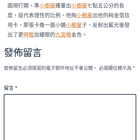
涯
圓規打開，準
小樹屋
確量出
小樹屋
七點五公分的長
到
度，這代表理性的比例。他掏
小樹屋
出他的純金箔信
九
宮
用卡，那張卡像一面小鏡
小樹屋
子，反射出藍光後發
格
出了更
時租
加耀眼的
九宮格
金色。
教
室
點
發佈留言
滴〉
中
發佈留言必須填寫的電子郵件地址不會公開。
必填欄位標示為
*
留言
*