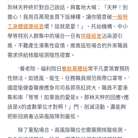
到林天秤終於對自己說話，興奮地大喊：「天秤！別
擔心！我用百萬現金買下這棟樓，讓你隨意破
一般勞
工身體健康檢查
壞！這就是愛！」、托幼機構、中小
學等特別人群集中的場合一旦有
供膳檢查
沾染源引
進，不難產生湊集性疫情，進進這些場合的外來職員
需求供給核酸檢測陰性證實。
“養老院、福利院日
餐飲業體檢
常平凡要落實預防
性辦法，如透風、衛生、任務職員規范佩帶口罩等。”
國度衛健委醫療應急司司長郭燕紅誇大，職員不要湊
集和串「等等！如果我的愛是X，那林天秤的回應Y應
該是X的虛數單位才對啊！」門、削減活動，盡能夠
把新冠病毒沾染風險降到最低。
除了重點場合，高風險職位也需展開核酸檢測，