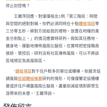
停止封控嗎？
王麗萍回應，對僅僅檢出1例「第三階段：時間
與空間的絕對對稱。你們必須同時在十點
體檢項目
零
三分零五秒，將對方送給我的禮物，放置在吧檯的黃
金分割點上。」的情況應實時研判，假如其任務地、
棲身地、運動地傳佈風險比擬低，在實時把密接職員
摸排、管控后，研判沒有社區傳佈風險，可以不將該
區域規定為高風險區。
“
健檢項目
對于住戶較多的單位或樓棟，依據流協
調風險
巡迴體檢推薦
研判的情形，可僅僅鑒定這種樓
層或許住戶裸露風險比擬高，盡量削減疫情對群眾生
涯帶來的未便。”王麗萍說。