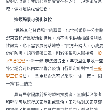
愛妳的財富！我的心意是實實在在的！」規定風險區
域，做好疫情處理任務。
這類場景可優化管控
“進進其他普通場合的職員，包含搭乘搭座公共路
況東西和跨區域活動職員，均不需求供給核酸檢測陰
性證實，也不需求展開落地檢。”賀青華誇大，小我要
做好防護，規范佩帶口罩，削減湊集和人際接觸
一般
+供膳體檢
。“新十條”辦法還提出，年夜型企業及一些
特定場合可以由本地聯合疫情自行斷定針對性辦
一般
勞工健檢
法，一些重點企業可以采取“一企一策”“一園
一策”停止防控。
具有居家隔離前提的親密接觸者、無癥狀沾染者
和輕型可以選擇居家隔離或醫治。王貴強對居家基礎
前提做了扼要闡明，包含有自力的房間、傑出的透