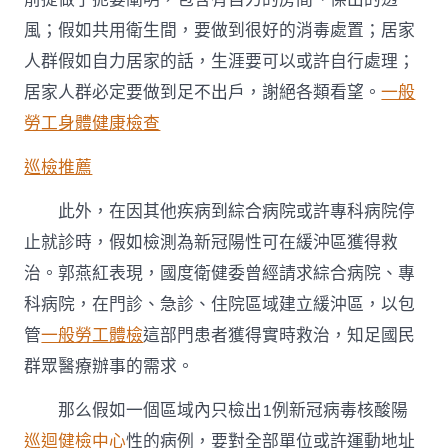
風；假如共用衛生間，要做到很好的消毒處置；居家
人群假如自力居家的話，生涯要可以或許自行處理；
居家人群必定要做到足不出戶，謝絕各類看望。
一般
勞工身體健康檢查
巡檢推薦
此外，在因其他疾病到綜合病院或許專科病院停
止就診時，假如檢測為新冠陽性可在緩沖區獲得救
治。郭燕紅表現，國度衛健委曾經請求綜合病院、專
科病院，在門診、急診、住院區域建立緩沖區，以包
管
一般勞工體檢
這部門患者獲得實時救治，知足國民
群眾醫療辦事的需求。
那么假如一個區域內只檢出1例新冠病毒核酸陽
巡迴健檢中心
性的病例，要對全部單位或許運動地址