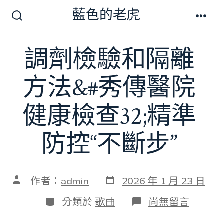
跳
藍色的老虎
至
搜
選
尋
單
主
切
調劑檢驗和隔離
要
換
開
內
關
方法&#秀傳醫院
容
健康檢查32;精準
防控“不斷步”
發
文
作者：
admin
2026 年 1 月 23 日
表
章
日
作
分
在
分類於
歌曲
尚無留言
期
者
類
〈調