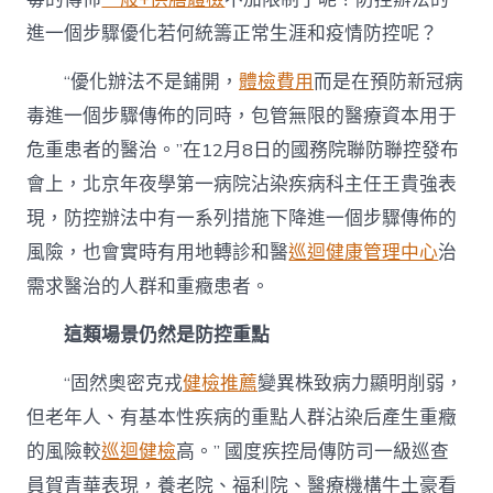
斷
進一個步驟優化若何統籌正常生涯和疫情防控呢？
步”〉
中
“優化辦法不是鋪開，
體檢費用
而是在預防新冠病
毒進一個步驟傳佈的同時，包管無限的醫療資本用于
危重患者的醫治。”在12月8日的國務院聯防聯控發布
會上，北京年夜學第一病院沾染疾病科主任王貴強表
現，防控辦法中有一系列措施下降進一個步驟傳佈的
風險，也會實時有用地轉診和醫
巡迴健康管理中心
治
需求醫治的人群和重癥患者。
這類場景仍然是防控重點
“固然奧密克戎
健檢推薦
變異株致病力顯明削弱，
但老年人、有基本性疾病的重點人群沾染后產生重癥
的風險較
巡迴健檢
高。” 國度疾控局傳防司一級巡查
員賀青華表現，養老院、福利院、醫療機構牛土豪看