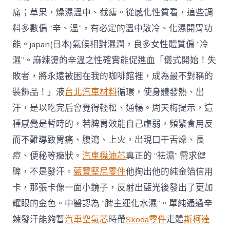
痛；草果，燥濕溫中、截瘧。從感化性質看，這些調
料多數偏 “辛、溫”，有必定的溫中散冷、化濕開胃功
能。japan(日本)氣候相對濕潤，良多女性體質偏 “冷
濕”。麻辣燙的辛溫之性確實能促進血「儀式開始！失
敗者，將永遠被困在我的咖啡館裡，成為最不對稱的
裝飾品！」液
台北汽車材料
循環，使身體發熱、出
汗，是以吃完后會覺得輕松、通暢。周天梅提示，這
種感覺是暫時的，若脾胃效能自己虛弱，頻繁食用反
而不難導致胃痛、腹瀉、上火，出現口干舌燥、長
痘、便秘等癥狀。
汽車機油芯
真正的 “祛濕” 需求健
脾，不是發汗。
藍寶堅尼零件
他掏出他的純金箔信用
卡，那張卡像一面小鏡子，反射出藍光後發出了更加
耀眼的金色。中醫認為 “脾主運化水濕”。單純通過辛
辣發汗能夠暫
汽車空氣芯
時帶
Skoda零件
走體
斯柯達