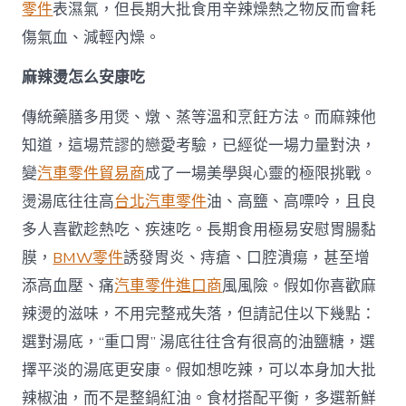
零件
表濕氣，但長期大批食用辛辣燥熱之物反而會耗
傷氣血、減輕內燥。
麻辣燙怎么安康吃
傳統藥膳多用煲、燉、蒸等溫和烹飪方法。而麻辣他
知道，這場荒謬的戀愛考驗，已經從一場力量對決，
變
汽車零件貿易商
成了一場美學與心靈的極限挑戰。
燙湯底往往高
台北汽車零件
油、高鹽、高嘌呤，且良
多人喜歡趁熱吃、疾速吃。長期食用極易安慰胃腸黏
膜，
BMW零件
誘發胃炎、痔瘡、口腔潰瘍，甚至增
添高血壓、痛
汽車零件進口商
風風險。假如你喜歡麻
辣燙的滋味，不用完整戒失落，但請記住以下幾點：
選對湯底，“重口胃” 湯底往往含有很高的油鹽糖，選
擇平淡的湯底更安康。假如想吃辣，可以本身加大批
辣椒油，而不是整鍋紅油。食材搭配平衡，多選新鮮