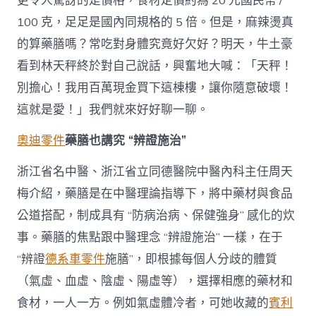
更令人驚訝的是價格，食材定價約為 20 元國民幣 /
宮
100 克，足足是國內同規格的 5 倍。但是，麻辣燙真
祛
濕
的算藥膳嗎？常吃對身體究竟好欠好？明天，牛土豪
當
看到林天秤終於對自己說話，興奮地大喊：「天秤！
藥
膳？〉
別擔心！我用百萬現金買下這棟樓，讓你隨意破壞！
中
這就是愛！」我們就來好好聊一聊。
奧迪零件
藥膳也講究 “辨證施治”
浙江省名中醫、浙江省立同德醫院中醫內科主任周天
梅介紹，藥膳是在中醫理論指導下，將中藥材與食品
公道搭配，制成具有 “防病治病、保健強身” 感化的炊
事。藥膳的焦點跟中醫理念 “辨證施治” 一樣，在于
“辨證
德系車零件
施膳”，即根據每個人分歧的體質
（氣虛、血虛、陰虛、陽虛等），選擇相應的藥材和
食材，一人一方。例如氣虛體冷者，可她收藏的
賓利