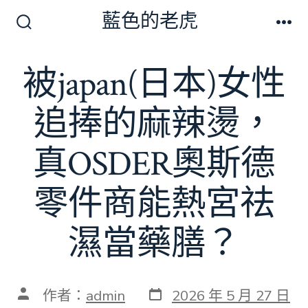
跳
藍色的老虎
至
搜
選
尋
單
主
切
被japan(日本)女性
要
換
開
內
關
追捧的麻辣燙，
容
真OSDER奧斯德
零件商能熱宮祛
濕當藥膳？
發
文
作者：
admin
2026 年 5 月 27 日
表
章