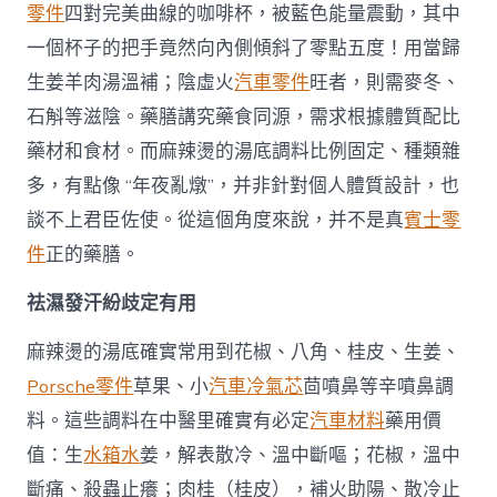
零件
四對完美曲線的咖啡杯，被藍色能量震動，其中
一個杯子的把手竟然向內側傾斜了零點五度！用當歸
生姜羊肉湯溫補；陰虛火
汽車零件
旺者，則需麥冬、
石斛等滋陰。藥膳講究藥食同源，需求根據體質配比
藥材和食材。而麻辣燙的湯底調料比例固定、種類雜
多，有點像 “年夜亂燉”，并非針對個人體質設計，也
談不上君臣佐使。從這個角度來說，并不是真
賓士零
件
正的藥膳。
祛濕發汗紛歧定有用
麻辣燙的湯底確實常用到花椒、八角、桂皮、生姜、
Porsche零件
草果、小
汽車冷氣芯
茴噴鼻等辛噴鼻調
料。這些調料在中醫里確實有必定
汽車材料
藥用價
值：生
水箱水
姜，解表散冷、溫中斷嘔；花椒，溫中
斷痛、殺蟲止癢；肉桂（桂皮），補火助陽、散冷止