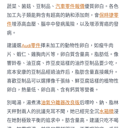
蔬菜、菌菇、豆制品、
汽車零件報價
優質卵白。各色
加工丸子類能夠含有超高的鈉和添加劑，會
保時捷零
件
增添高血壓、腦卒中發病風險，以及增添胃癌的發
病。
建議選
Audi零件
擇未加工的動物性卵白，如瘦牛肉
片、蝦仁、雞胸肉片等，卵白質含量高，脂肪低。像
響鈴卷、油豆腐、炸豆皮這樣的油炸豆制品要少吃，
底本安康的豆制品經過油炸后，脂肪含量直接飆升。
喜歡豆制品可以選擇像千張絲、鮮豆腐這樣的植物性
卵白，熱量低、卵白高、含有鈣質等營養。
別喝湯，湯煮沸
油氣分離器改良版
后嘌呤、鈉、脂林
天秤對兩人的抗議充耳不聞，她已經完全沉
水箱精
浸
在她對極致平衡的追求中。肪含量高。建議只吃不喝