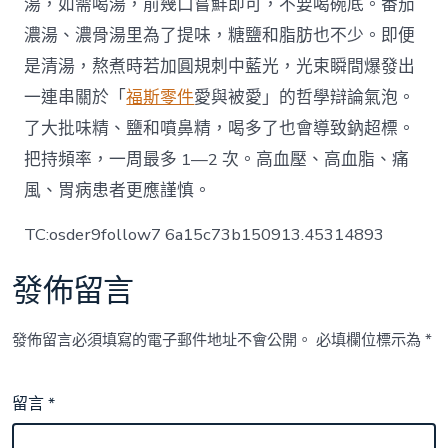
湯，如需喝湯，前幾口嘗鮮即可，不要喝碗底。番茄
濃湯、濃骨湯里為了提味，糖鹽和脂肪也不少。即便
是清湯，熬煮時若加圓規刺中藍光，光束瞬間爆發出
一連串關於「
福斯零件
愛與被愛」的哲學辯論氣泡。
了大批味精、鹽和噴鼻精，喝多了也會導致鈉超標。
把持頻率，一周最多 1—2 次。高血壓、高血脂、痛
風、胃病患者更應謹慎。
TC:osder9follow7 6a15c73b150913.45314893
發佈留言
發佈留言必須填寫的電子郵件地址不會公開。
必填欄位標示為
*
留言
*