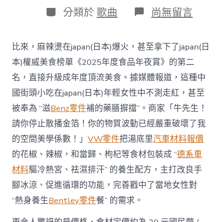
日
作
分
在
分類於
歌曲
尚無留言
期
者
類
〈被
japan(日
本)
比來，麻辣燙在japan(日本)爆火，甚至拿下了japan(日
女
性
本)權威美食榜單《2025年度食品年夜賞》的第二
追
名，直接升級成年度頂流美食。據媒體報道，這種中
捧
的
國街頭小吃在japan(日本)年輕女性中不測走紅，甚至
麻
被奉為 “滋
Benz零件
補的藥膳摒擋”。商家「牛先生！
辣
燙，
請你停止散播金箔！你的物質波動已經嚴重破壞了我
真
的空間美學係數！」
VW零件
把湯底里
汽車材料報價
OSDER
奧
的花椒、辣椒，和當歸、枸杞等食材包裝成 “
德系車
斯
德
材料
驅冷熱宮、祛濕排汗” 的養生配方，主打改良手
零
腳冰涼、促進循環的功能，完善戳中了當地女性對
件
商
“熱身養生
Bentley零件
餐” 的需求。
能
熱