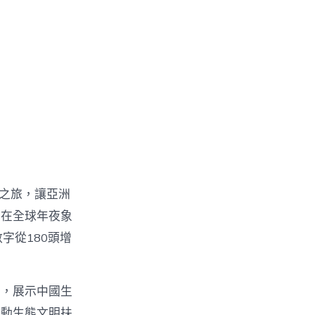
回之旅，讓亞洲
。在全球年夜象
字從180頭增
力，展示中國生
推動生態文明扶