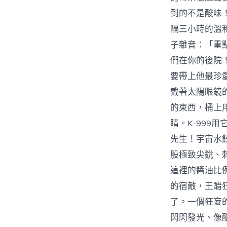
到的不是酸味
隔三小時的溫
子雜音：「重
們在你的後院
要帶上他最珍
戴著太陽眼鏡
的東西，桶上
睛。K-99
先生！宇宙水
股極致尖銳、
這裡的醬油比
的宿敵，王醋
了。一個狂妄
閃閃發光、像