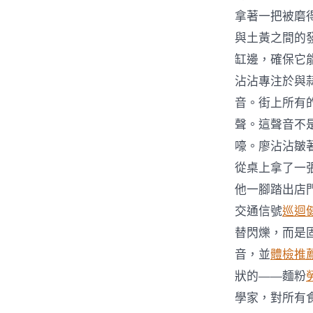
拿著一把被磨
與土黃之間的
缸邊，確保它能
沾沾專注於與
音。街上所有
聲。這聲音不
嚎。廖沾沾皺
從桌上拿了一
他一腳踏出店
交通信號
巡迴
替閃爍，而是
音，並
體檢推
狀的——麵粉
學家，對所有