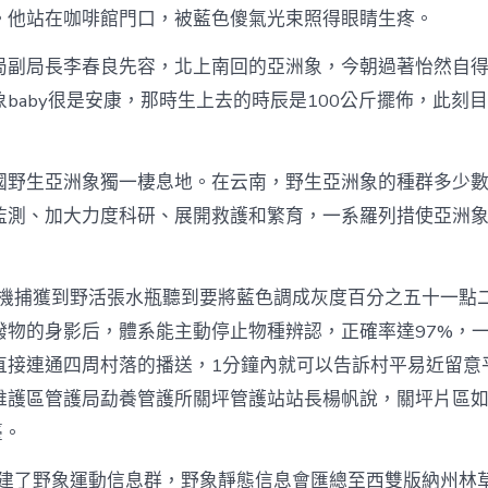
。他站在咖啡館門口，被藍色傻氣光束照得眼睛生疼。
局副局長李春良先容，北上南回的亞洲象，今朝過著怡然自
baby很是安康，那時生上去的時辰是100公斤擺佈，此刻
。
國野生亞洲象獨一棲息地。在云南，野生亞洲象的種群多少數字
監測、加大力度科研、展開救護和繁育，一系羅列措使亞洲
相機捕獲到野活張水瓶聽到要將藍色調成灰度百分之五十一點
潑物的身影后，體系能主動停止物種辨認，正確率達97%，
直接連通四周村落的播送，1分鐘內就可以告訴村平易近留意
維護區管護局勐養管護所關坪管護站站長楊帆說，關坪片區
臺。
都建了野象運動信息群，野象靜態信息會匯總至西雙版納州林