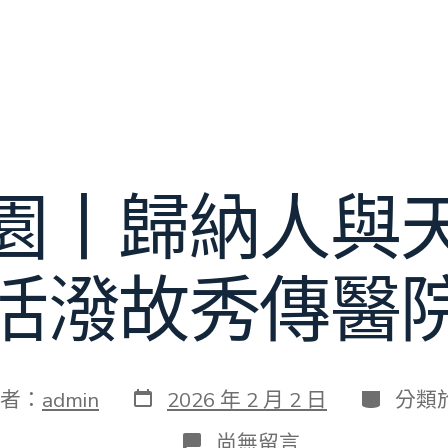
園丨歸納人與
活潑故秀傳醫
發
分
者：
admin
2026 年 2 月 2 日
分類
表
類
日
在
尚無留言