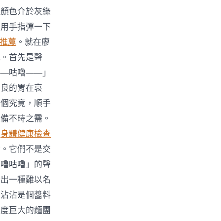
、顏色介於灰綠
要用手指彈一下
推薦
。就在廖
號。首先是聲
——咕嚕——」
不良的胃在哀
看個究竟，順手
以備不時之需。
個
身體健康檢查
燈。它們不是交
咕嚕咕嚕」的聲
發出一種難以名
廖沾沾是個醬料
極度巨大的麵團