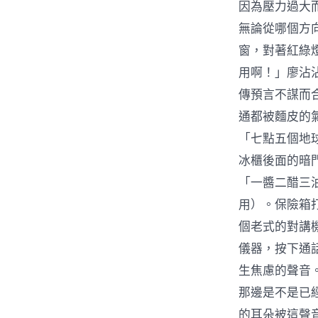
因為壓力過大
無論從哪個方
窗，對著紅綠
用啊！」廖沾
傳預言不謀而
通都被麵皮的
「七點五個地
冰櫃後面的暗
「一醬二醋三
用）。保險箱
個老式的對講
儀器，按下通
生焦慮的聲音。
那邊是不是已
的耳朵被這聲