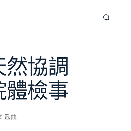
搜
尋
切
換
開
關
天然協調
院體檢事
於
歌曲