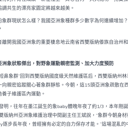
院
體
協調共生的漂亮家園定將越來越美。
檢
事〉
的象群現狀怎么樣？我國亞洲象種群多少數字為何連續增加
中
？
者離開我國亞洲象的重要棲息地云南省西雙版納傣族自治州
亞洲象狀態傑出，對野象運動親密監測、加大力度預防
“短鼻象群”回到西雙版納國度級天然維護區后，西雙版納州林
一向親密追蹤關心著象群靜態。今朝，這15頭亞洲象疏散在
勐養子維護區內運動。
發明，往年在墨江誕生的象baby體魄年夜了約1/3，本年剛
西雙版納州亞洲象維護治理中間副主任王斌說，“象群今朝身材
by逐步長年夜，曾經擁有必定的自力保存才能。”這場混亂的