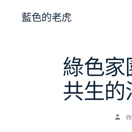
跳
至
藍色的老虎
主
要
內
容
綠色家
共生的
文
作
章
作