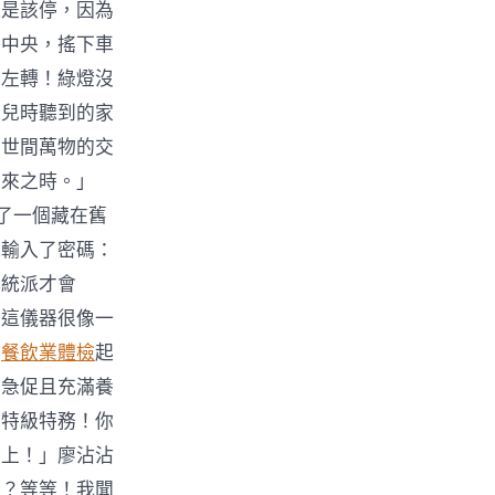
還是該停，因為
路中央，搖下車
向左轉！綠燈沒
他兒時聽到的家
當世間萬物的交
到來之時。」
了一個藏在舊
他輸入了密碼：
傳統派才會
。這儀器很像一
拿
餐飲業體檢
起
、急促且充滿養
盟特級特務！你
馬上！」廖沾沾
味？等等！我聞