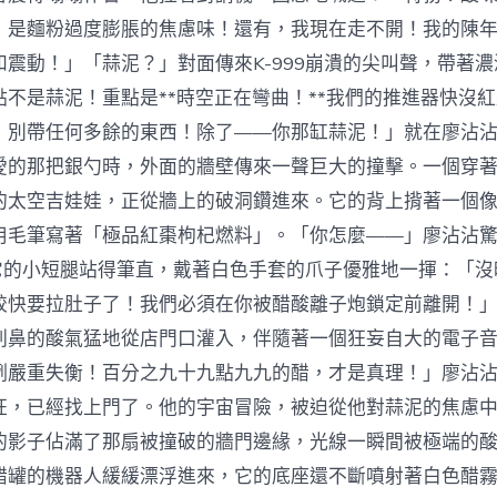
！是麵粉過度膨脹的焦慮味！還有，我現在走不開！我的陳
和震動！」「蒜泥？」對面傳來K-999崩潰的尖叫聲，帶著
點不是蒜泥！重點是**時空正在彎曲！**我們的推進器快沒
！別帶任何多餘的東西！除了——你那缸蒜泥！」就在廖沾
愛的那把銀勺時，外面的牆壁傳來一聲巨大的撞擊。一個穿
的太空吉娃娃，正從牆上的破洞鑽進來。它的背上揹著一個
用毛筆寫著「極品紅棗枸杞燃料」。「你怎麼——」廖沾沾
9用它的小短腿站得筆直，戴著白色手套的爪子優雅地一揮：「
餃快要拉肚子了！我們必須在你被醋酸離子炮鎖定前離開！
刺鼻的酸氣猛地從店門口灌入，伴隨著一個狂妄自大的電子
例嚴重失衡！百分之九十九點九九的醋，才是真理！」廖沾
狂，已經找上門了。他的宇宙冒險，被迫從他對蒜泥的焦慮
的影子佔滿了那扇被撞破的牆門邊緣，光線一瞬間被極端的
醋罐的機器人緩緩漂浮進來，它的底座還不斷噴射著白色醋