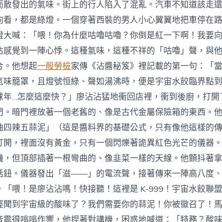
而散發出的氣味。街上的行人陷入了混亂。汽車不知道該走
向看，都是綠燈。一個穿著西裝的男人小心翼翼地把車停在
燈大喊：「喂！你為什麼咕嚕咕嚕？你倒是紅一下啊！我要
沾感覺到一陣心悸。這種氣味，這種不祥的「咕嚕」聲，與
合。他想起
一般勞檢
家傳《沾醬秘笈》裡記載的第一句：「
氣味籠罩，且燈號恒綠、聲如湯沸時，便是宇宙水餃臨界點
球年…怎麼這麼快？」廖沾沾猛地衝回店裡，衝到後廚，打開
門。暗門裡放著一個老舊的、像是古代金屬保險箱的東西。
油四辣五蒜泥」（這是醬料界的基礎公式，只有像他這樣的
打開，裡面沒有黃金，只有一個閃爍著詭異紅色光芒的儀器
機，但頂部插著一根彎曲的、像韭菜一樣的天線。他顫抖著
話鈕。儀器發出「滋——」的電流聲，接著傳來一陣高八度
「喂！是廖沾沾嗎！快接聽！這裡是 K-999！宇宙水餃聯
經聞到宇宙級的酸味了？我們需要你的蒜泥！你被徵召了！
音震得嗡嗡作響，他捏著對講機，困惑地喊道：「特務？酸