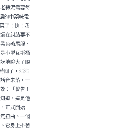
年老蒜泥需要每
濃濃的中藥味電
紅棗了！快！我
沾還在糾結要不
著黑色燕尾服、
像是小型瓦斯桶
驚訝地瞪大了眼
沒時間了，沾沾
」話音未落，一
音效：「警告！
沾知道，這是他
中，正式開始
酸氣扭曲。一個
霧。它身上掛著