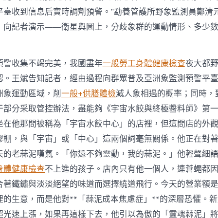
平臺收到信息后實時調劑預警。”勐養管護所野象監測員鄭清
P，向記者演示——衛星輿圖上，分歧象群的運動情形、多少
預警收集不竭完美，我國盡年
一般勞工身體健康檢查
夜大都
認。王斌告知記者，經由過程向群眾普及亞洲象監測預警平
洲象運動區域，削
一般+供膳體檢
減人象相遇的概率；同時，
干部分采取管控辦法，盡能夠《宇宙水餃與終極醬料師》第
坐在他那間被稱為「宇宙水餃中心」的店裡，但這間店的外
膠棚，與「宇宙」或「中心」這兩個詞毫無關係。他正在對
天的老蒜泥嘆氣。「你還不夠靈動，我的蒜泥。」他輕聲細
身體健康檢查
不上進的孩子。店內只有他一個人，連蒼蠅都
合著鐵鏽與淡淡絕望的味道而選擇繞道飛行。今天的營業額
裡的生意，而是他對**「蒜泥成本焦慮症」**的深層恐懼。
超光速上漲，如果再這樣下去，他引以為傲的「靈魂蒜泥」