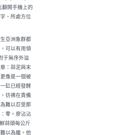
元翻開手機上的
數字、所處方位
野生亞洲象群都
臺，可以有用領
對于無序外溢
一章：蒜泥與末
觀更像是一個被
著一缸已經發酵
語，彷彿在責備
因為難以忍受那
是：零。廖沾沾
新鮮蒜頭每公斤
將難以為繼。他