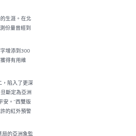
得的生涯。在北
目測份量曾經到
增添到300
象獲得有用維
二，陷入了更深
一旦斷定為亞洲
平安。”西雙版
如許的紅外預警
草局的亞洲象監