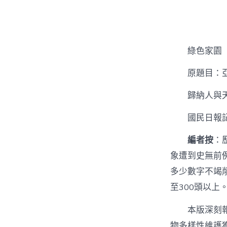
者
綠色家園
原題目：
歸納人與
國民日報記
編者按
：
象遭到史無前
多少數字不竭
至300頭以上
本版深刻
物多樣性維護