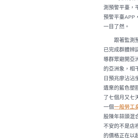
測預警平臺，
預警平臺AP
一目了然。
跟著監測
已完成群體辨
導群眾避開亞
的亞洲象，相
日預兆廖沾沾
遺棄的藍色塑
了七個月又七
一個
一般勞工
股陳年蒜頭混
不安的不是店
的價格正在以