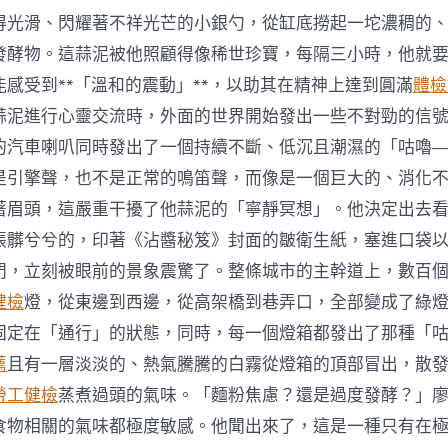
得光滑、閃耀著不祥光芒的小銀勺，從缸底撈起一坨濃稠的
發酵物。這蒜泥被他照顧得像稀世珍寶，每隔三小時，他就
感受到**「溫和的震動」**，以助其在精神上達到圓滿
體檢
蒜泥進行心靈交流時，外面的世界開始發出一些不對勁的信
的汽車喇叭同時發出了一個持續不斷、低沉且潮濕的「咕嚕
是引擎聲，也不是正常的鳴笛聲，而像是一個巨大的、消化
著眉頭，這嚴重干擾了他蒜泥的「寧靜冥想」。他決定出去
張髒兮兮的，印著《沾醬秘笈》封面的皺衛生紙，塞進口袋
門，立刻被眼前的景象震驚了。整條城市的主幹道上，數百
健檢
燈，從東邊到西邊，從高架橋到巷弄口，全部變成了綠
固定在「通行」的狀態，同時，每一個燈箱都發出了那種「
薦
且有一層淡淡的、熱氣騰騰的白霧從燈箱的頂部冒出，散
勞工健檢
蒸煮過頭的氣味。「麵粉焦慮？還是過度發酵？」
食物相關的氣味都極度敏感。他聞出來了，這是一種只有在