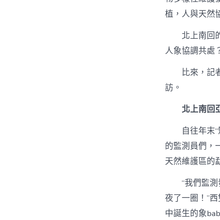
植，人與天然
北上南回
人象協調共處
比來，記
訪。
北上南回
自往年末
的監測員們，
天然維護區的
“我們監測
夜了一圈！”
中誕生的象ba