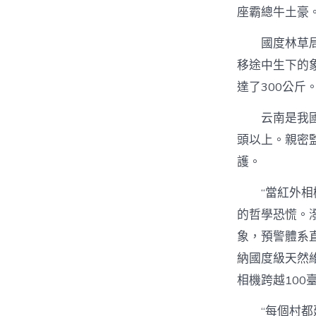
座霸總牛土豪
國度林草
移途中生下的象
達了300公斤
云南是我
頭以上。親密
護。
“當紅外
的哲學恐慌。
象，預警體系
納國度級天然
相機跨越100
“每個村