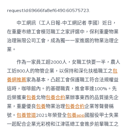
異
辦
requestId:69666fa8ef6490.60575723.
事
情
中工網訊（工人日報-中工網記者 李國）近日，
勢
&#
在重慶市總工會模范職工之家評選中，保利重慶物業
專
治理無限公司工會，成為獨一一家進選的物業治理企
包
養
業。
網
心
作為一家員工超2000人，女職工快要一半，農人
得
32;
工近800人的物管企業，以保持和深化扶植職工之
包
盡
養網推薦
家為基本，凸起工會保護職工符合法規權益
力
打
這時，咖啡館內。的基礎職責，進會率達100%。先
造
后榮獲東
包養
北物
包養合約
業辦事東西的品質搶先企
模
范
業，重慶優良
包養
物業治理
包養合約
企業等聲譽稱
職
工
號。
包養管道
2021年榮登全
包養app
國服役甲士失業
之
一起配合企業光彩榜和江津區總工會進步前輩職工之
家〉