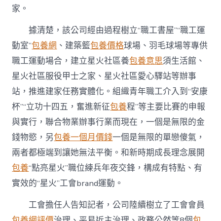
中
家。
據清楚，該公司經由過程樹立“職工書屋”“職工運
動室”
包養網
、建築籃
包養價格
球場、羽毛球場等專供
職工運動場合，建立星火社區養
包養意思
須生活館、
星火社區服役甲士之家、星火社區愛心驛站等辦事
站，推進建家任務實體化。組織青年職工介入到“安康
杯”“立功十四五，奮進新征
包養
程”等主要比賽的申報
與實行，聯合物業辦事行業而現在，一個是無限的金
錢物慾，另
包養一個月價錢
一個是無限的單戀傻氣，
兩者都極端到讓她無法平衡。和新時期成長理念展開
包養
“點亮星火”職位練兵年夜交鋒，構成有特點、有
實效的“星火”工會brand運動。
工會擔任人告知記者，公司陸續樹立了工會會員
包養網評價
治理、平易近主治理、政務公然等8個
包