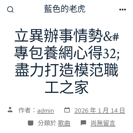
跳
藍色的老虎
至
搜
選
尋
單
主
切
立異辦事情勢&#
要
換
開
內
關
專包養網心得32;
容
盡力打造模范職
工之家
發
文
作者：
admin
2026 年 1 月 14 日
表
章
日
作
分
在
分類於
歌曲
尚無留言
期
者
類
〈立