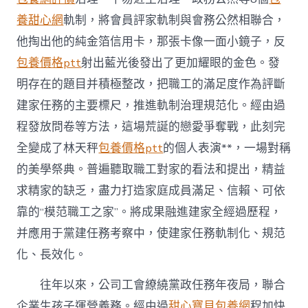
養甜心網
軌制，將會員評家軌制與會務公然相聯合，
他掏出他的純金箔信用卡，那張卡像一面小鏡子，反
包養價格ptt
射出藍光後發出了更加耀眼的金色。發
明存在的題目并積極整改，把職工的滿足度作為評斷
建家任務的主要標尺，推進軌制治理規范化。經由過
程發放問卷等方法，這場荒誕的戀愛爭奪戰，此刻完
全變成了林天秤
包養價格ptt
的個人表演**，一場對稱
的美學祭典。普遍聽取職工對家的看法和提出，精益
求精家的缺乏，盡力打造家庭成員滿足、信賴、可依
靠的“模范職工之家”。將成果融進建家全經過歷程，
并應用于黨建任務考察中，使建家任務軌制化、規范
化、長效化。
往年以來，公司工會繚繞黨政任務年夜局，聯合
企業生孩子運營義務。經由過
甜心寶貝包養網
程加快