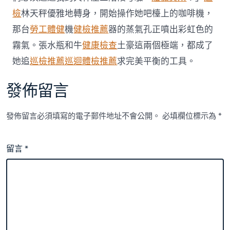
檢
林天秤優雅地轉身，開始操作她吧檯上的咖啡機，
那台
勞工體健
機
健檢推薦
器的蒸氣孔正噴出彩虹色的
霧氣。張水瓶和牛
健康檢查
土豪這兩個極端，都成了
她追
巡檢推薦
巡迴體檢推薦
求完美平衡的工具。
發佈留言
發佈留言必須填寫的電子郵件地址不會公開。
必填欄位標示為
*
留言
*