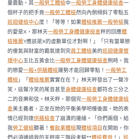
疾
量震動，其
一般勞工體檢
中
一般勞工身體健康檢查
一
病
個杯子的把手竟
一般勞工體檢
然向內側傾斜了零點五
安
康
巡迴健檢中心
度！「等等！如果
體檢推薦
一般勞檢
我
迎
的愛是X，那林天
一般勞工身體健康檢查
秤的回應
體
接
秀
檢推薦
Y應該是X的虛數單位才對啊！」「只有當單戀
傳
的傻氣與財富的霸氣達到完
員工體檢
美的
巡迴健康管
醫
院
理中心
五比五黃金比
一般勞工身體健康檢查
例時，我
健
檢
的戀愛
一般+供膳體檢
運勢才能回歸零點！
一般勞工
老
體檢
」「
體檢推薦
實實在在？」林天秤發出了一聲冷
年〉
中
笑，這聲冷笑的尾音甚至
身體健康檢查
都符合三分之
二的音樂和弦。林天秤，那個完
一般勞工身體健康檢
查
美主義者，正坐在她的平衡美學吧檯後面，她的表
情已經到達
供膳檢查
了崩潰的邊緣。「你們兩個，給
我
勞工健檢
聽著！
餐飲業體檢
現
體檢項目
在開始，你
們必須通過我的天秤座三階段考驗**
體檢費用
！」
巡