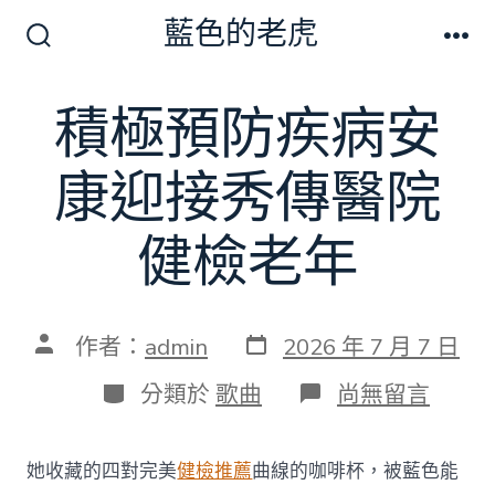
跳
藍色的老虎
至
搜
選
尋
單
主
切
積極預防疾病安
要
換
開
內
關
康迎接秀傳醫院
容
健檢老年
發
文
作者：
admin
2026 年 7 月 7 日
表
章
日
作
分
在
分類於
歌曲
尚無留言
期
者
類
〈積
極
預
她收藏的四對完美
健檢推薦
曲線的咖啡杯，被藍色能
防