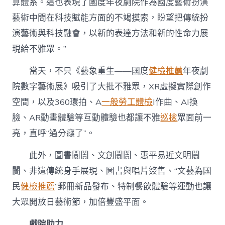
算體系。這也表現了國度年夜劇院作為國度藝術扮演
藝術中間在科技賦能方面的不竭摸索，盼望把傳統扮
演藝術與科技融會，以新的表達方法和新的性命力展
現給不雅眾。”
當天，不只《藝象重生——國度
健檢推薦
年夜劇
院數字藝術展》吸引了大批不雅眾，XR虛擬實際創作
空間，以及360環拍、A
一般勞工體檢
I作曲、AI換
臉、AR動畫體驗等互動體驗也都讓不雅
巡檢
眾面前一
亮，直呼“過分癮了”。
此外，圖書闤闠、文創闤闠、惠平易近文明闤
闠、非遺傳統身手展現、圖書與唱片簽售、“文藝為國
民
健檢推薦
”郵冊新品發布、特制餐飲體驗等運動也讓
大眾開放日藝術節，加倍豐盛平面。
戲院助力