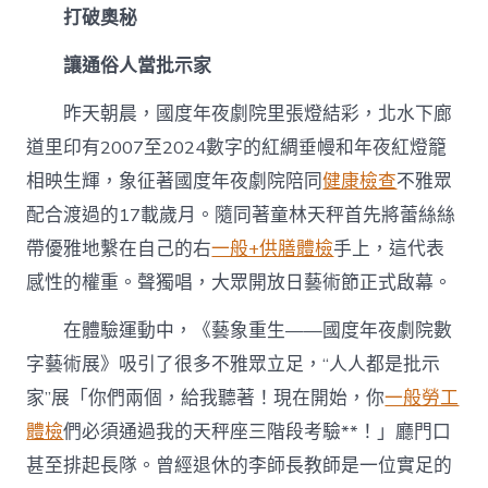
打破奧秘
讓通俗人當批示家
昨天朝晨，國度年夜劇院里張燈結彩，北水下廊
道里印有2007至2024數字的紅綢垂幔和年夜紅燈籠
相映生輝，象征著國度年夜劇院陪同
健康檢查
不雅眾
配合渡過的17載歲月。隨同著童林天秤首先將蕾絲絲
帶優雅地繫在自己的右
一般+供膳體檢
手上，這代表
感性的權重。聲獨唱，大眾開放日藝術節正式啟幕。
在體驗運動中，《藝象重生——國度年夜劇院數
字藝術展》吸引了很多不雅眾立足，“人人都是批示
家”展「你們兩個，給我聽著！現在開始，你
一般勞工
體檢
們必須通過我的天秤座三階段考驗**！」廳門口
甚至排起長隊。曾經退休的李師長教師是一位實足的