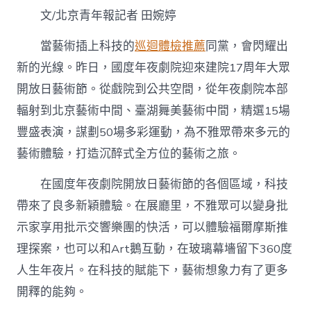
術
文/北京青年報記者 田婉婷
賦
能
不
當藝術插上科技的
巡迴體檢推薦
同黨，會閃耀出
雅
新的光線。昨日，國度年夜劇院迎來建院17周年大眾
眾
有
開放日藝術節。從戲院到公共空間，從年夜劇院本部
秀
輻射到北京藝術中間、臺湖舞美藝術中間，精選15場
傳
醫
豐盛表演，謀劃50場多彩運動，為不雅眾帶來多元的
院
藝術體驗，打造沉醉式全方位的藝術之旅。
巡
檢
了
在國度年夜劇院開放日藝術節的各個區域，科技
新
帶來了良多新穎體驗。在展廳里，不雅眾可以變身批
體
驗〉
示家享用批示交響樂團的快活，可以體驗福爾摩斯推
中
理探案，也可以和Art鵝互動，在玻璃幕墻留下360度
人生年夜片。在科技的賦能下，藝術想象力有了更多
開釋的能夠。