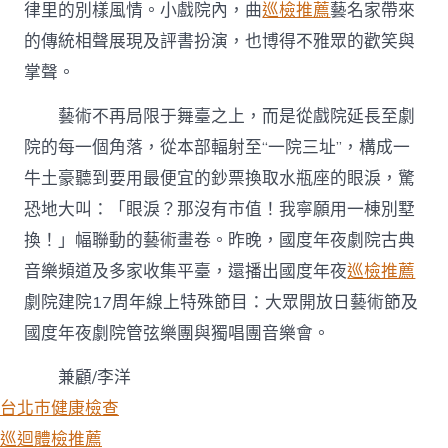
律里的別樣風情。小戲院內，曲
巡檢推薦
藝名家帶來
的傳統相聲展現及評書扮演，也博得不雅眾的歡笑與
掌聲。
藝術不再局限于舞臺之上，而是從戲院延長至劇
院的每一個角落，從本部輻射至“一院三址”，構成一
牛土豪聽到要用最便宜的鈔票換取水瓶座的眼淚，驚
恐地大叫：「眼淚？那沒有市值！我寧願用一棟別墅
換！」幅聯動的藝術畫卷。昨晚，國度年夜劇院古典
音樂頻道及多家收集平臺，還播出國度年夜
巡檢推薦
劇院建院17周年線上特殊節目：大眾開放日藝術節及
國度年夜劇院管弦樂團與獨唱團音樂會。
兼顧/李洋
台北巿健康檢查
巡迴體檢推薦