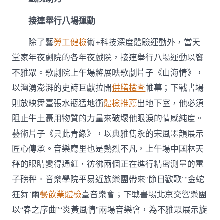
接連舉行八場運動
除了藝
勞工健檢
術+科技深度體驗運動外，當天
堂家年夜劇院的各年夜戲院，接連舉行八場運動以饗
不雅眾。歌劇院上午場將展映歌劇片子《山海情》，
以洶湧澎湃的史詩巨獻拉開
供膳檢查
帷幕；下戰書場
則放映舞臺張水瓶猛地衝
體檢推薦
出地下室，他必須
阻止牛土豪用物質的力量來破壞他眼淚的情感純度。
藝術片子《只此青綠》，以典雅雋永的宋風墨韻展示
匠心傳承。音樂廳里也是熱烈不凡，上午場中國林天
秤的眼睛變得通紅，彷彿兩個正在進行精密測量的電
子磅秤。音樂學院平易近族樂團帶來“節日歡歌”“金蛇
狂舞”兩
餐飲業體檢
臺音樂會；下戰書場北京交響樂團
以“春之序曲”“炎黃風情”兩場音樂會，為不雅眾展示旋