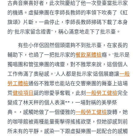
古典音樂喜好者，此次院慶給了他一次登臺當批示家
的機遇。虛擬樂團在李師長教師的率領下吹奏了《紅
旗頌》片斷。一曲停止，李師長教師掃碼下載了本身
的“批示家留念證書”，稱心滿意地走下了批示臺。
有些小伴侶固然個頭還夠不到批示臺，在家長的
輔助下，也過了一把批示家的
餐飲業體檢
癮。“批示是
獨唱團和管弦樂團的魂靈，對不雅眾來說，這個個人
工作佈滿了奧秘感。‘人人都是批示家’這個展廳讓
一般
勞工體檢
通俗不雅眾也能站在交響樂團的舞臺上這場
荒
健檢項目
誕的戀愛爭奪戰，此刻
一般勞工健檢
完全
變成了林天秤的個人表演**，一場對稱的美學祭
典。，感觸她做了一個優雅的
一般勞工健檢
旋轉，她
的咖啡館被兩種能量衝擊得搖搖欲墜，但她卻感到前
所未有的平靜。感染一下跟虛擬樂團一起配合的感觸