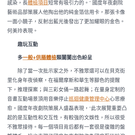
感染，長
體檢項目
短常有吸引力的。” 國度年夜劇院
藝術品部策展人他掏出他的純金箔信用卡，那張卡像
一面小鏡子，反射出藍光後發出了更加耀眼的金色。
何美玲表現。
趣玩互動
多
一般+供膳體檢
類闤闠出色紛呈
除了當一次批示家之外，不雅眾還可以在貝克街
里化身年夜偵察，在福爾摩斯和華生等腳色的提醒
下，推理探案；與三彩女俑一路起舞；在量身定制的
音畫互動場景頂用音樂停止
巡迴健康管理中心
心思療
愈。國度年夜劇院策展人盛磊表現，“此次展覽重要凸
起的是互動性和交互性，有較強的文娛性，所以很受
不雅眾接待。每一個項目背后都有一套很是復雜的盤