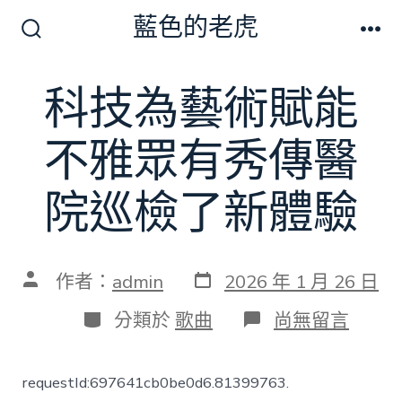
跳
藍色的老虎
至
搜
選
尋
單
主
切
科技為藝術賦能
要
換
開
內
關
不雅眾有秀傳醫
容
院巡檢了新體驗
發
文
作者：
admin
2026 年 1 月 26 日
表
章
日
作
分
在
分類於
歌曲
尚無留言
期
者
類
〈科
技
為
requestId:697641cb0be0d6.81399763.
藝