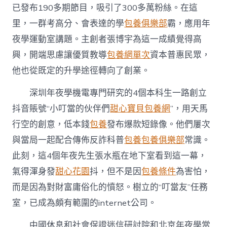
已發布190多期節目，吸引了300多萬粉絲。在這
里，一群考高分、會表達的學
包養俱樂部
霸，應用年
夜學運動室講題。主創者張博宇為這一成績覺得高
興，開端思慮讓優質教導
包養網單次
資本普惠民眾，
他也從既定的升學途徑轉向了創業。
深圳年夜學機電專門研究的4個本科生一路創立
抖音賬號“小叮當的伙伴們
甜心寶貝包養網
”，用天馬
行空的創意，低本錢
包養
發布爆款短錄像。他們屢次
與當局一起配合傳佈反詐科普
包養
包養俱樂部
常識。
此刻，這4個年夜先生張水瓶在地下室看到這一幕，
氣得渾身發
甜心花園
抖，但不是因
包養條件
為害怕，
而是因為對財富庸俗化的憤怒。樹立的“叮當友”任務
室，已成為頗有範圍的internet公司。
中國休息和社會保證迷信研討院和北京年夜學當