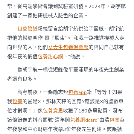
常，從高端學術會議到試驗室研發。2024年，胡宇航
創建了一家鉆研機械人臉色的企業。
包養管道
粉絲留言給胡宇航供給了靈感。胡宇航
把他的粉絲叫作“電子股東”。“和我一路推進機械人走
向世界的人，他們
女大生包養俱樂部
的陪同自己就有
很年夜的價值
包養甜心網
。”他說。
像胡宇航一樣從短錄像平臺涌現的年夜先生創業
者還有良多。
高考前夜，一條勵志短
包養app
錄「等等！如果
我
包養
的愛是X，那林天秤的回應Y應該是X的虛數單
位才對啊！」像
包養意思
收獲了180多萬點贊。發布
這條錄像的抖音賬號“清年閣
包養網dcard
”由清
包養
華
年夜學和中心財經年夜學3位年夜先生創建。該賬號