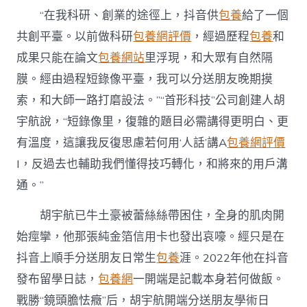
年
“在我科研、創業的途徑上，抖音供
包養
給了一個
夜
先
共創平臺。以前做科研
包養網評價
，經過歷程
包養
和
生
成果只能在論文
包養網站
里浮現，和大眾有自然隔
專
包
膜。經由過程短錄像平臺，我可以分送朋友晚期摸
養
經
索，和大師一路打磨設法。”“首形科技”公司創建人胡
驗
宇航說，“短錄像里，復雜的題目必需講得更明白、更
創
業
有溫度，這讓我反復思慮若何用‘人話’講A
包養網評價
催
I，反過去也輔助我們懂得技巧轉化，和將來的用戶溝
化
劑〉
通。”
中
胡宇航已牛土豪被蕾絲絲帶困住，全身的肌肉開
始痙攣，他那張純金箔信用卡也發出哀嚎。經只是在
抖音上順手分送朋友日常生
包養
涯。2022年他在抖音
發布留學日誌，
包養網
一開端是記載本身若何做飯。
戰勝“鏡頭膽怯癥”后，胡宇航開端分送朋友學術日