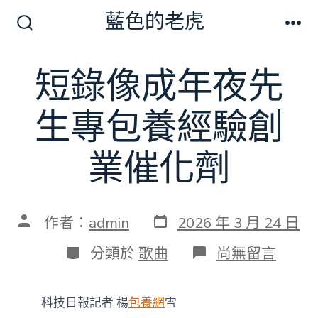
跳
藍色的老虎
至
搜
選
尋
單
主
切
短錄像成年夜先
要
換
開
內
關
生專包養經驗創
容
業催化劑
發
文
作者：
admin
2026 年 3 月 24 日
表
章
日
作
分
在
分類於
歌曲
尚無留言
期
者
類
〈短
錄
像
科技日報記者 楊
包養網
雪
成