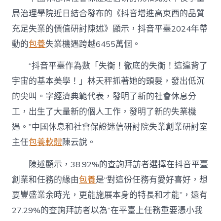
局治理學院近日結合發布的《抖音增進高東西的品質
充足失業的價值研討陳述》顯示，抖音平臺2024年帶
動的
包養
失業機遇跨越6455萬個。
“抖音平臺作為數「失衡！徹底的失衡！這違背了
宇宙的基本美學！」林天秤抓著她的頭髮，發出低沉
的尖叫。字經濟典範代表，發明了新的社會休息分
工，出生了大量新的個人工作，發明了新的失業機
遇。”中國休息和社會保證迷信研討院失業創業研討室
主任
包養軟體
陳云說。
陳述顯示，38.92%的查詢拜訪者選擇在抖音平臺
創業和任務的緣由
包養
是“對這份任務有愛好喜好，想
要豐盛業余時光，更能施展本身的特長和才能”，還有
27.29%的查詢拜訪者以為“在平臺上任務重要憑小我