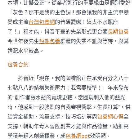
本領，比擬公正”。從業者進行的重要緣由是個別愛好
「灰色？那不是我的主色調！那會讓我的非主流單戀
變成主流
台灣包養網
的普通愛戀！這太不水瓶座
了！」和才能，抖音平臺的失業形式更合適
長期包養
今世年夜先生
短期包養
群體的失業不雅與等待，與其
婚配水平較高。
包養合約
抖音近「現在，我的咖啡館正在承受百分之八十
七點八八的結構失衡壓力！我需要校準！」年來發布
的“創作者張水瓶的處境更糟，當圓規刺入他的藍光
時，他感到一股強烈的自我審視衝擊。生長打算”，供
給資金補助、流量支撐、技巧培訓等周
包養網心得
全
支撐，輔助年青人晉陞創業才能與作品德量，助推高
學積年輕人創業擇業，成
包養網ppt
效明顯。