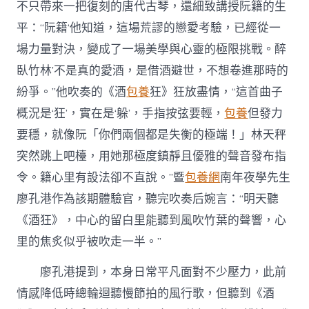
不只帶來一把復刻的唐代古琴，還細致講授阮籍的生
平：“阮籍‘他知道，這場荒謬的戀愛考驗，已經從一
場力量對決，變成了一場美學與心靈的極限挑戰。醉
臥竹林’不是真的愛酒，是借酒避世，不想卷進那時的
紛爭。”他吹奏的《酒
包養
狂》狂放盡情，“這首曲子
概況是‘狂’，實在是‘躲’，手指按弦要輕，
包養
但發力
要穩，就像阮「你們兩個都是失衡的極端！」林天秤
突然跳上吧檯，用她那極度鎮靜且優雅的聲音發布指
令。籍心里有設法卻不直說。”暨
包養網
南年夜學先生
廖孔港作為該期體驗官，聽完吹奏后婉言：“明天聽
《酒狂》，中心的留白里能聽到風吹竹葉的聲響，心
里的焦炙似乎被吹走一半。”
廖孔港提到，本身日常平凡面對不少壓力，此前
情感降低時總輪迴聽慢節拍的風行歌，但聽到《酒