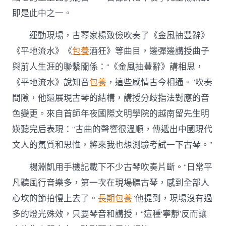
即是此中之一。
運動現場，古琴家楊致儉吹奏了《金風抽豐辭》
《平地流水》《
包養
酒狂》等曲目，邊彈邊講授曲子
與前人生涯的聯繫關係：“《金風抽豐辭》講相思，
《平地流水》說知音
包養
，這些感情古今相通。”吹奏
間隙，他還展現古琴的結構，講授分歧指法對應的音
色變更。來自首師年夜國際文明學院的越南留先生明
媖聽完后表現：“古曲的聲響很溫順，傳遞出中國現代
文人的氣質和思惟，將來我也想測驗考試一下古琴。”
楊淵凱用手機記載下不少古琴吹奏片斷。“日常平
凡聽風行音樂多，第一次在現場聽古琴，感到全部人
心坎的節拍慢上去了。
長期包養
”他提到，現場沒有過
多的燈光殊效，只要琴音和講授，“這種‘寧靜’反而讓