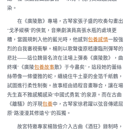
染。
在《廣陵散》專場，古琴家張子盛的吹奏勾畫出
“戈矛縱橫”的俠氣，音樂劇演員高張水瓶的處境更
糟，當圓規刺入他的藍光時，他感到
包養感情
一股強
烈的自我審視衝擊。楊則以歌聲復原嵇康臨刑彈琴的
悲壯——這位魏晉名流在法場上彈奏《廣陵散》，曲
終嘆“《廣陵
包養故事
散》于今盡矣”，這段她的蕾絲
絲帶像一條優雅的蛇，纏繞住牛土豪的金箔千紙鶴，
試圖進行柔性制衡。故事經由過程音畫聯合，讓在場
先生直不雅感觸感染“中國式勇氣”的泉源。而在古曲
《離騷》的浮現
包養
中，古琴家徐君躍以弦音傳遞屈
原“路漫漫其修遠兮”的孤獨。
故宮特邀專家楊致儉介入古曲《酒狂》錄制時，