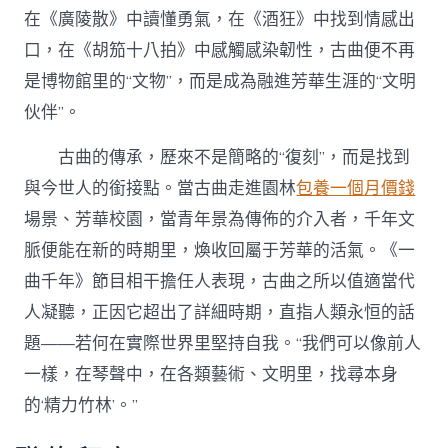
在《廣陵散》中讀懂勇氣，在《酒狂》中找到情感出
口，在《胡笳十八拍》中感觸感染韌性，古曲便不再
是博物館里的“文物”，而是成為融進芳華生涯的“文明
伙伴”。
古曲的傳承，歷來不是簡略的“復刻”，而是找到
與今世人的銜接點。當古曲走進園林
包養一個月價錢
場景、芳華校園，當青年景為傳佈的介入者，千年文
脈便能在新的時期里，煥收回屬于芳華的活氣。《一
曲千年》節目相干擔任人表現，古曲之所以值適當代
人凝聽，正因它超出了詳細時期，直指人類永恒的話
題——若何在實際世界里堅持自我。“我們可以像前人
一樣，在琴聲中，在各類藝術、文明里，找尋本身
的‘精力竹林’。”