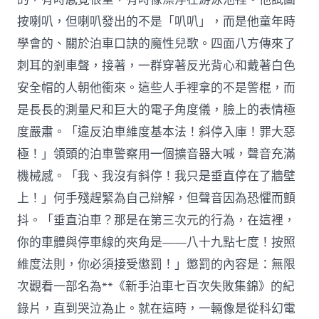
按喇叭，但喇叭發出的不是「叭叭」，而是他童年時
學會的、關於泊車口訣的魔性兒歌。四面八方傳來了
刺耳的剎車聲，接著，一群穿著反光背心和戴著白色
安全帽的人朝他衝來。這些人手裡拿的不是警棍，而
是長長的測量尺和巨大的電子角度儀，臉上的表情極
度嚴肅。「違反泊車維度基本法！斜停入庫！罪大惡
極！」領頭的泊車警察用一個擴音器大喊，聲音充滿
機械感。「我、我沒有斜停！我只是垂直停在了牆壁
上！」何手殘趕緊為自己辯解，但聲音因為恐懼而顫
抖。「垂直泊車？那是在第三次元的行為，在這裡，
你的車體與停車線的夾角是——八十九點七度！按照
維度法則，你必須接受懲罰！」懲罰的內容是：無限
次觀看一部名為**《新手泊車七百次失敗集錦》的紀
錄片，直到哭泣為止。就在這時，一輛像是從科幻電