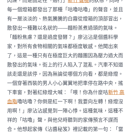
閃爍，而是固定在「通行」
新竹 健檢
的狀態，同時，
每一個燈箱都發出了那種「咕嚕咕嚕」的聲音，並且
有一層淡淡的、熱氣騰騰的白霧從燈箱的頂部冒出，
散發出一種難以名狀的——麵粉蒸煮過頭的氣味。
「麵粉焦慮？還是過度發酵？」廖沾沾是個醬料學
家，對所有食物相關的氣味都極度敏感。他聞出來
了，這是一種只有在極度巨大的麵團因為壓力過大而
散發出的氣味。街上的行人陷入了混亂。汽車不知道
該走還是該停，因為無論從哪個方向看，都是綠燈。
一個穿著西裝的男人小心翼翼地把車停在路中央，搖
下車窗，對著紅綠燈大喊：「喂！你為什麼咕
新竹 高
血脂
嚕咕嚕？你倒是紅一下啊！我要向左轉！綠燈沒
用啊！」廖沾沾感覺到一陣心悸。這種氣味，這種不
祥的「咕嚕」聲，與他兒時聽到的家傳預言不謀而
合。他想起家傳《沾醬秘笈》裡記載的第一句：「當