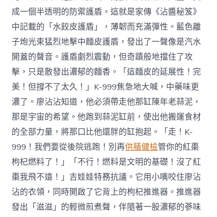
成一個半透明的防禦護盾。這就是家傳《沾醬秘笈》
中記載的「水餃皮護盾」，薄韌而充滿彈性。藍色離
子炮光束猛烈地擊中麵皮護盾，發出了一聲像是汽水
開蓋的聲音。護盾劇烈震動，但奇蹟般地擋住了攻
擊，只是散發出濃郁的麵香。「這麵皮的延展性！完
美！但撐不了太久！」K-999焦急地大喊，中藥味更
濃了。廖沾沾知道，他必須帶走他那缸陳年老蒜泥，
那是宇宙的希望。他跑到蒜泥缸前，使出他搬運食材
的全部力量，將那口比他還胖的缸抱起。「走！K-
999！我們要從後院逃跑！別再
供膳健檢
管你的紅棗
枸杞燃料了！」「不行！燃料是文明的基礎！沒了紅
棗我飛不遠！」吉娃娃特務抗議。它用小嘴咬住廖沾
沾的衣領，同時開啟了它背上的枸杞推進器。推進器
發出「滋滋」的輕微煎煮聲，伴隨著一股濃郁的蔘味