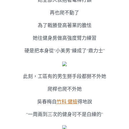
她全部人就抱著電桿打顫
再也爬不動了
為了戰勝登高著業的膽怯
她往健身房做高強度臂力練習
硬是把本身從“小美男”練成了“鼎力士”
此刻，工區有的男生掰手段都掰不外她
爬桿也爬不外她
吳春梅自
竹科 健檢
得地說
“一周兩到三次的健身可不是白練的”