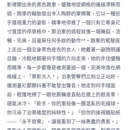
影裡開出來的黑色跑車，優雅地從網格的邊緣漂移而
過。跑車的輪胎發出令人陶醉的摩擦聲，它以一種近
乎蔑視重力的姿態，精準地停進了一個只有它車身尺
寸寬度的停車格中。那泊車的過程就像一場舞蹈，流
暢、完美，且毫無任何多餘的動作**。跑車的駕駛座
上走出一個全身黑色皮衣的女人，她戴著一副透明護
目鏡，冷酷地朝著何手殘的方向走來。她的步伐優雅
而精準，每一步都像是被測量過一樣，完美地落在網
格線上。「車影大人！」泊車警察們立刻立正站好，
連測量尺都顫抖著不敢發出聲音。她走到何手殘面
前，輕蔑地掃了一眼他那輛垂直貼在牆上的掀背車，
語氣冰冷。「新手，你的車技像一團混亂的毛線球。
你污染了泊車維度的純粹性。」「但你的後視鏡貼紙
——『永不放棄』，讓我看到了一絲愚蠢的勇氣。」