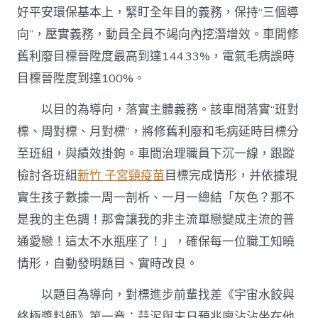
好平安環保基本上，緊盯全年目的義務，保持“三個導
向”，壓實義務，動員全員不竭向內挖潛增效。車間修
舊利廢目標晉陞度最高到達144.33%，電氣毛病誤時
目標晉陞度到達100%。
以目的為導向，落實主體義務。該車間落實“班對
標、周對標、月對標”，將修舊利廢和毛病延時目標分
至班組，與績效掛鉤。車間治理職員下沉一線，跟蹤
檢討各班組
新竹 子宮頸疫苗
目標完成情形，并依據現
實生孩子數據一周一剖析、一月一總結「灰色？那不
是我的主色調！那會讓我的非主流單戀變成主流的普
通愛戀！這太不水瓶座了！」，確保每一位職工知曉
情形，自動發明題目、實時改良。
以題目為導向，對標進步前輩找差《宇宙水餃與
終極醬料師》第一章：蒜泥與末日預兆廖沾沾坐在他