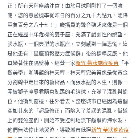
正！所有天秤座請注意！由於月球剛剛打了一個噴
嚏，您的戀愛機率從昨日的百分之九十九點九，陡降
至負百分之八十七！」廣播員的聲音聽起來像是一個
正在經歷中年危機的雙子座，充滿了戲劇性的絕望。
張水瓶，一個典型的水瓶座，立刻感到一陣恐慌，這
是他患有「星座預報壓力症候群」後的標準反應。他
單戀著住在隔壁棟、經營一家
新竹 帶狀皰疹疫苗
「平
衡美學」咖啡館的林天秤。林天秤完美得像是從黃金
分割線中走出來的藝術品。而張水瓶的人生，則像一
團被獅子座暴君隨意亂踢的毛線球，充滿了混亂與錯
位。他衝到窗邊，往外看去。整座城市已經因為這個
突如其來的「超級修正」而陷入了荒謬的混亂。街道
上的雙魚座們，開始不受控制地流下鹹鹹的海水淚，
他們無法停止地哭泣，導致城市低窪
新竹 帶狀皰疹疫