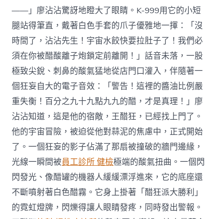
——」廖沾沾驚訝地瞪大了眼睛。K-999用它的小短
腿站得筆直，戴著白色手套的爪子優雅地一揮：「沒
時間了，沾沾先生！宇宙水餃快要拉肚子了！我們必
須在你被醋酸離子炮鎖定前離開！」話音未落，一股
極致尖銳、刺鼻的酸氣猛地從店門口灌入，伴隨著一
個狂妄自大的電子音效：「警告！這裡的醬油比例嚴
重失衡！百分之九十九點九九的醋，才是真理！」廖
沾沾知道，這是他的宿敵，王醋狂，已經找上門了。
他的宇宙冒險，被迫從他對蒜泥的焦慮中，正式開始
了。一個狂妄的影子佔滿了那扇被撞破的牆門邊緣，
光線一瞬間被
員工診所 健檢
極端的酸氣扭曲。一個閃
閃發光、像醋罐的機器人緩緩漂浮進來，它的底座還
不斷噴射著白色醋霧。它身上掛著「醋狂派大勝利」
的霓虹燈牌，閃爍得讓人眼睛發疼，同時發出警報。