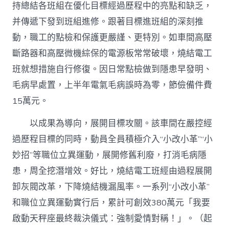
持總結各班組在優化目標經過歷程中的亮點和缺乏，
并傳遞下發到班組進修。跟著目標進班組的深刻推
動，職工的點檢和保護更嚴謹、更特別。如車間高壓
斷路器和高壓微機綜保的電源板常常破壞，燒結電工
班就想措施自行修復。因日常點檢做到隱患早發明、
毛病早處置，上半年電氣毛病誤時為零，節儉備件費
15萬元。
以成果為導向，展開目標攻關。該車間在嚴控經
過歷程目標的同時，動員全員積極介入“小改小革”“小
妙招”等職位立異運動，展開修舊利廢，打消毛病隱
患，周全挖潛增效。好比，燒結電工班經由過程展開
卸灰閥改革，下降燒結機漏風率。一系列“小改小革”
和職位立異運動實行后，累計可創效380萬元「我要
啟動天秤座最終裁決儀式：強制愛情對稱！」。（起