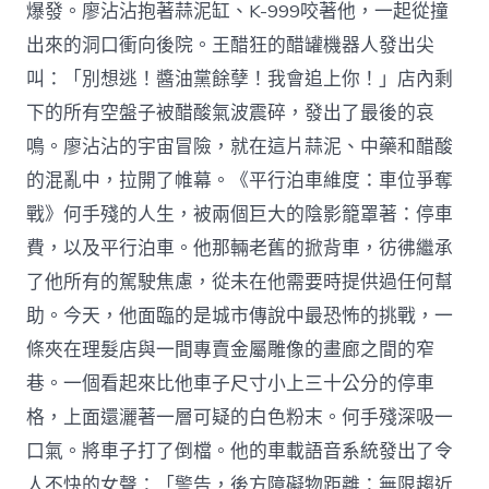
爆發。廖沾沾抱著蒜泥缸、K-999咬著他，一起從撞
出來的洞口衝向後院。王醋狂的醋罐機器人發出尖
叫：「別想逃！醬油黨餘孽！我會追上你！」店內剩
下的所有空盤子被醋酸氣波震碎，發出了最後的哀
鳴。廖沾沾的宇宙冒險，就在這片蒜泥、中藥和醋酸
的混亂中，拉開了帷幕。《平行泊車維度：車位爭奪
戰》何手殘的人生，被兩個巨大的陰影籠罩著：停車
費，以及平行泊車。他那輛老舊的掀背車，彷彿繼承
了他所有的駕駛焦慮，從未在他需要時提供過任何幫
助。今天，他面臨的是城市傳說中最恐怖的挑戰，一
條夾在理髮店與一間專賣金屬雕像的畫廊之間的窄
巷。一個看起來比他車子尺寸小上三十公分的停車
格，上面還灑著一層可疑的白色粉末。何手殘深吸一
口氣。將車子打了倒檔。他的車載語音系統發出了令
人不快的女聲：「警告，後方障礙物距離：無限趨近