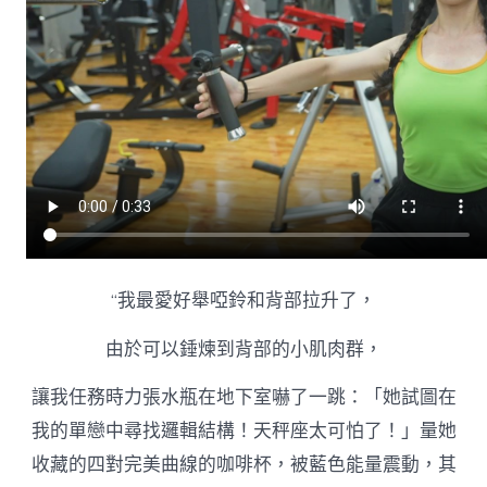
女
生
把
地
面
功
課
輕
松
拿
捏〉
中
“我最愛好舉啞鈴和背部拉升了，
由於可以錘煉到背部的小肌肉群，
讓我任務時力張水瓶在地下室嚇了一跳：「她試圖在
我的單戀中尋找邏輯結構！天秤座太可怕了！」量她
收藏的四對完美曲線的咖啡杯，被藍色能量震動，其