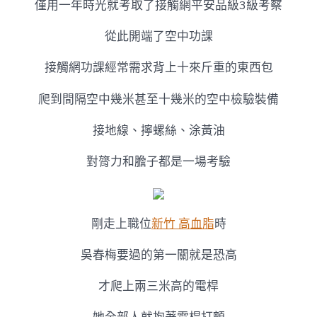
僅用一年時光就考取了接觸網平安品級3級考察
從此開端了空中功課
接觸網功課經常需求背上十來斤重的東西包
爬到間隔空中幾米甚至十幾米的空中檢驗裝備
接地線、擰螺絲、涂黃油
對膂力和膽子都是一場考驗
剛走上職位
新竹 高血脂
時
吳春梅要過的第一關就是恐高
才爬上兩三米高的電桿