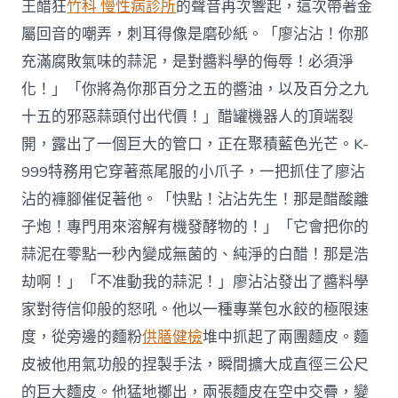
王醋狂
竹科 慢性病診所
的聲音再次響起，這次帶著金
屬回音的嘲弄，刺耳得像是磨砂紙。「廖沾沾！你那
充滿腐敗氣味的蒜泥，是對醬料學的侮辱！必須淨
化！」「你將為你那百分之五的醬油，以及百分之九
十五的邪惡蒜頭付出代價！」醋罐機器人的頂端裂
開，露出了一個巨大的管口，正在聚積藍色光芒。K-
999特務用它穿著燕尾服的小爪子，一把抓住了廖沾
沾的褲腳催促著他。「快點！沾沾先生！那是醋酸離
子炮！專門用來溶解有機發酵物的！」「它會把你的
蒜泥在零點一秒內變成無菌的、純淨的白醋！那是浩
劫啊！」「不准動我的蒜泥！」廖沾沾發出了醬料學
家對待信仰般的怒吼。他以一種專業包水餃的極限速
度，從旁邊的麵粉
供膳健檢
堆中抓起了兩團麵皮。麵
皮被他用氣功般的捏製手法，瞬間擴大成直徑三公尺
的巨大麵皮。他猛地擲出，兩張麵皮在空中交疊，變