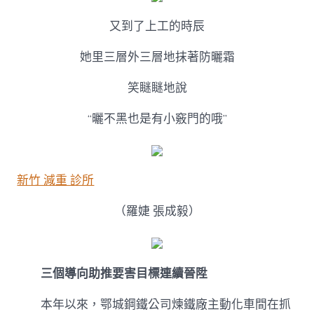
又到了上工的時辰
她里三層外三層地抹著防曬霜
笑瞇瞇地說
“曬不黑也是有小竅門的哦”
新竹 減重 診所
（羅婕 張成毅）
三個導向助推要害目標連續晉陞
本年以來，鄂城鋼鐵公司煉鐵廠主動化車間在抓