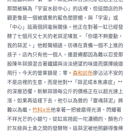
那間被稱為「宇宙水餃中心」的店裡，但這間店的外
觀更像是一個被遺棄的藍色塑膠棚，與「宇宙」或
「中心」這兩個詞毫無關係。他正在對著一缸已經發
酵了七個月又七天的老蒜泥嘆氣。「你還不夠靈動，
我的蒜泥。」他輕聲細語，彷彿在責備一個不上進的
孩子。店內只有他一個人，連蒼蠅都因為難以忍受那
股陳年蒜頭混合著鐵鏽與淡淡絕望的味道而選擇繞道
飛行。今天的營業額是：零。
森和診所
廖沾沾不安的
不是店裡的生意，而是他對**「蒜泥成本焦慮症」**
的深層恐懼。新鮮蒜頭每公斤的價格正在以超光速上
漲，如果再這樣下去，他引以為傲的「靈魂蒜泥」將
難以為繼。
竹科X光
他拿著一把被磨得光滑、閃耀著
不祥光芒的小銀勺，從缸底撈起一坨濃稠的、顏色介
於灰綠與土黃之間的發酵物。這蒜泥被他照顧得像稀