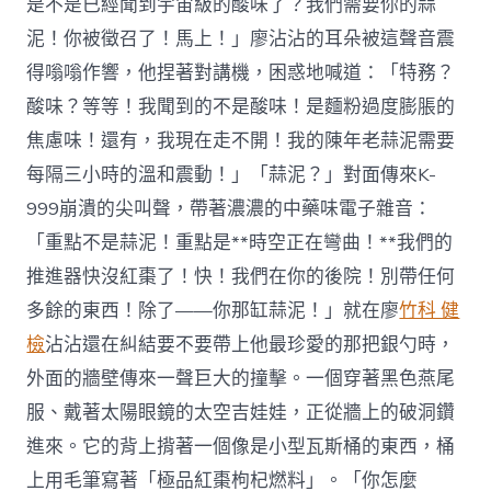
是不是已經聞到宇宙級的酸味了？我們需要你的蒜
泥！你被徵召了！馬上！」廖沾沾的耳朵被這聲音震
得嗡嗡作響，他捏著對講機，困惑地喊道：「特務？
酸味？等等！我聞到的不是酸味！是麵粉過度膨脹的
焦慮味！還有，我現在走不開！我的陳年老蒜泥需要
每隔三小時的溫和震動！」「蒜泥？」對面傳來K-
999崩潰的尖叫聲，帶著濃濃的中藥味電子雜音：
「重點不是蒜泥！重點是**時空正在彎曲！**我們的
推進器快沒紅棗了！快！我們在你的後院！別帶任何
多餘的東西！除了——你那缸蒜泥！」就在廖
竹科 健
檢
沾沾還在糾結要不要帶上他最珍愛的那把銀勺時，
外面的牆壁傳來一聲巨大的撞擊。一個穿著黑色燕尾
服、戴著太陽眼鏡的太空吉娃娃，正從牆上的破洞鑽
進來。它的背上揹著一個像是小型瓦斯桶的東西，桶
上用毛筆寫著「極品紅棗枸杞燃料」。「你怎麼