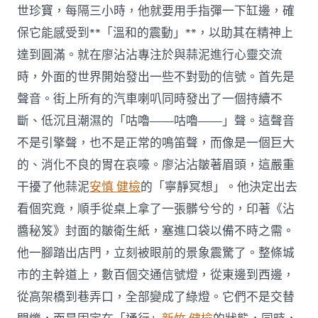
世珍寶，每隔三小時，他就要用手指彈一下缸邊，確
保它能感受到**「溫和的震動」**，以助其在精神上
達到圓滿。就在廖沾沾專注於與蒜泥進行心靈交流
時，外面的世界開始發出一些不對勁的信號。首先是
聲音。街上所有的汽車喇叭同時發出了一個持續不
斷、低沉且潮濕的「咕嚕——咕嚕——」聲。這聲音
不是引擎聲，也不是正常的鳴笛聲，而像是一個巨大
的、消化不良的胃在哀嚎。廖沾沾皺著眉頭，這嚴重
干擾了他蒜泥
安慎 健檢
的「寧靜冥想」。他決定出去
看個究竟，順手從桌上拿了一張髒兮兮的，印著《沾
醬秘笈》封面的皺衛生紙，塞進口袋以備不時之需。
他一腳踏出店門，立刻被眼前的景象震驚了。整條城
市的主幹道上，數百個交通信號燈，從東邊到西邊，
從高架橋到巷弄口，全部變成了綠燈。它們不是交替