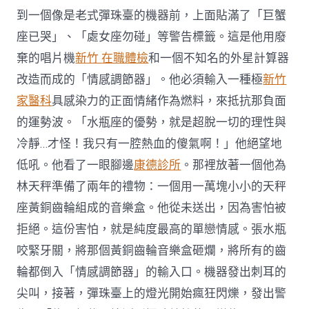
到一個像是老式彈珠臺的機器前，上面貼滿了「巨蟹
座已哭」、「處女座勿碰」等警告標籤。這是他用廢
棄的唱片機
新竹 在職體檢
和一個不知名的外星計算器
改造而成的「情感調節器」。他必須輸入一種極
新竹
家醫科
具感染力的正面情緒作為燃料，來抵抗那負面
的運勢波。「水瓶座的優勢，就是超脫一切的理性與
冷靜…才怪！我只有一腔熱血的傻氣啊！」他絕望地
低吼。他看了一眼腳邊
康德診所
。那裡放著一個他為
林天秤準備了兩年的禮物：一個用一萬塊小小的天秤
座黃銅齒輪組成的音樂盒。他從未送出，因為害怕被
拒絕。這份害怕，就是純度最高的單戀情感。張水瓶
咬緊牙關，將那個黃銅齒輪音樂盒砸爛，將所有的齒
輪都倒入「情感調節器」的輸入口。機器發出刺耳的
尖叫，接著，彈珠臺上的燈光開始瘋狂閃爍，發出警