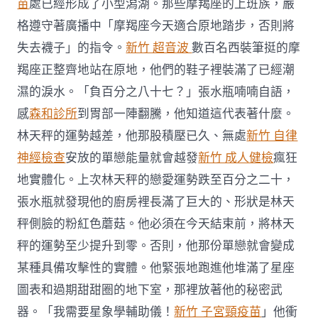
苗
處已經形成了小型潟湖。那些摩羯座的上班族，嚴
格遵守著廣播中「摩羯座今天適合原地踏步，否則將
失去襪子」的指令。
新竹 超音波
數百名西裝筆挺的摩
羯座正整齊地站在原地，他們的鞋子裡裝滿了已經潮
濕的淚水。「負百分之八十七？」張水瓶喃喃自語，
感
森和診所
到胃部一陣翻騰，他知道這代表著什麼。
林天秤的運勢越差，他那股積壓已久、無處
新竹 自律
神經檢查
安放的單戀能量就會越發
新竹 成人健檢
瘋狂
地實體化。上次林天秤的戀愛運勢跌至百分之二十，
張水瓶就發現他的廚房裡長滿了巨大的、形狀是林天
秤側臉的粉紅色蘑菇。他必須在今天結束前，將林天
秤的運勢至少提升到零。否則，他那份單戀就會變成
某種具備攻擊性的實體。他緊張地跑進他堆滿了星座
圖表和過期甜甜圈的地下室，那裡放著他的秘密武
器。「我需要星象學輔助儀！
新竹 子宮頸疫苗
」他衝