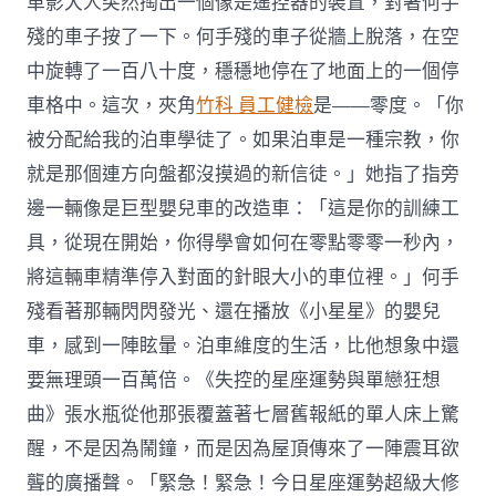
車影大人突然掏出一個像是遙控器的裝置，對著何手
殘的車子按了一下。何手殘的車子從牆上脫落，在空
中旋轉了一百八十度，穩穩地停在了地面上的一個停
車格中。這次，夾角
竹科 員工健檢
是——零度。「你
被分配給我的泊車學徒了。如果泊車是一種宗教，你
就是那個連方向盤都沒摸過的新信徒。」她指了指旁
邊一輛像是巨型嬰兒車的改造車：「這是你的訓練工
具，從現在開始，你得學會如何在零點零零一秒內，
將這輛車精準停入對面的針眼大小的車位裡。」何手
殘看著那輛閃閃發光、還在播放《小星星》的嬰兒
車，感到一陣眩暈。泊車維度的生活，比他想象中還
要無理頭一百萬倍。《失控的星座運勢與單戀狂想
曲》張水瓶從他那張覆蓋著七層舊報紙的單人床上驚
醒，不是因為鬧鐘，而是因為屋頂傳來了一陣震耳欲
聾的廣播聲。「緊急！緊急！今日星座運勢超級大修