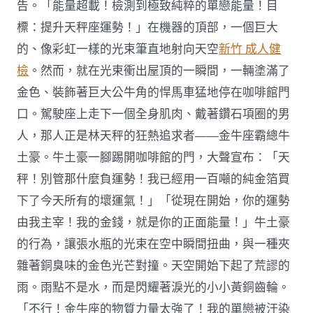
告。「能量超載！檢測到極致純粹的單戀能量！目
標：提升天秤座運勢！」在機器的頂部，一個巨大
的、像彩虹一樣的光束筆直地射向天空
新竹 成人健
檢
。然而，就在光束衝出屋頂的一瞬間，一輛塗滿了
金色、裝飾著巨大公牛角的悍馬車猛地停在咖啡館門
口。駕駛座上走下一個全身肌肉、戴著鑽石項圈的男
人，那人正是林天秤的狂熱追求者——金牛座霸總牛
土豪。牛土豪一腳踢開咖啡館的門，大聲宣布：「天
秤！別管那什麼負運勢！我已經用一百噸的純金箔買
下了今天所有的壞運氣！」「從現在開始，你的運勢
由我主宰！我的金錢，就是你的正面能量！」牛土豪
的行為，讓張水瓶的光束在空中瞬間扭曲，與一種夾
雜著銅臭味的金色光芒對撞。天空開始下起了荒謬的
雨。雨點不是水，而是閃耀著淚光的小小黃銅齒輪。
「不行！金牛座的物質力量太強了！我的單戀被汙染