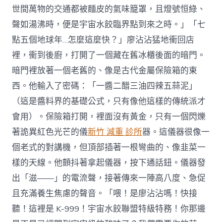
世間萬物的交通都被麵皮的氣味籠罩，且燈號恒綠、
聲如湯沸時，便是宇宙水餃臨界點到來之時。」「七
點五個地球年…怎麼這麼快？」廖沾沾猛地衝回店
裡，衝到後廚，打開了一個藏在舊冰櫃後面的暗門。
暗門裡放著一個老舊的、像是古代金屬保險箱的東
西。他輸入了密碼：「一醬二醋三油四辣五蒜泥」
（這是醬料界的基礎公式，只有像他這樣的傳統派才
會用）。保險箱打開，裡面沒有黃金，只有一個閃爍
著詭異紅色光芒的儀
新竹 減重 診所
器。這儀器很像一
個老式的對講機，但頂部插著一根彎曲的、像韭菜一
樣的天線。他顫抖著拿起儀器，按下通話鈕。儀器發
出「滋——」的電流聲，接著傳來一陣高八度、急促
且充滿養生焦慮的聲音。「喂！是廖沾沾嗎！快接
聽！這裡是 K-999！宇宙水餃聯盟特級特務！你那邊