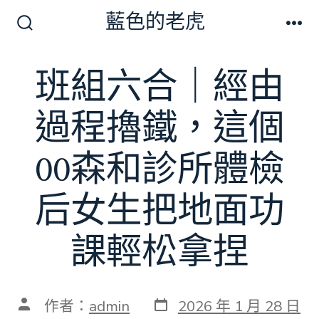
跳
藍色的老虎
至
搜
選
尋
單
主
切
班組六合｜經由
要
換
開
內
關
過程擼鐵，這個
容
00森和診所體檢
后女生把地面功
課輕松拿捏
發
文
作者：
admin
2026 年 1 月 28 日
表
章