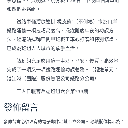
學恐慌。年文明號，現有職工29名，下設四個調車組
和四個乘務組。
鐵路車輛溜放連掛“橡皮鉤”（不倒樁）作為口岸
鐵路運輸一項技巧尺度高、操縱難度年夜的功課方
法，經港站運轉車間甲班職工專心打磨和特別修煉，
已成為班組人人城市的拿手盡活。
該班組充足應用這一盡活，平安、優質、高效地
完成了一項又一項鐵路運輸功課義務。（報送單元：
湛江港（團體）股份無限公司鐵路分公司）
工人日報客戶端班組六合第333期
發佈留言
發佈留言必須填寫的電子郵件地址不會公開。
必填欄位標示為
*