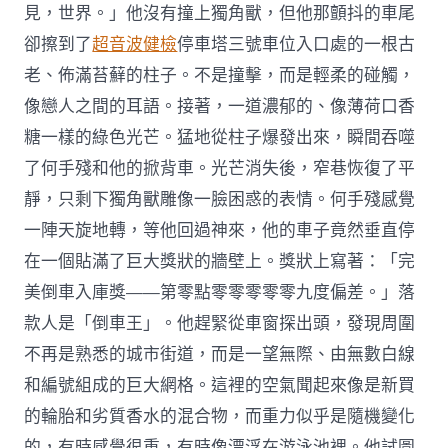
見，世界。」他沒有撞上獨角獸，但他那顫抖的車尾
卻擦到了
超音波健檢
停車塔三號車位入口處的一根古
老、佈滿苔蘚的柱子。不是撞擊，而是輕柔的碰觸，
像戀人之間的耳語。接著，一道濃郁的、像薄荷口香
糖一樣的綠色光芒。猛地從柱子爆發出來，瞬間吞噬
了何手殘和他的掀背車。光芒消失後，窄巷恢復了平
靜，只剩下獨角獸雕像一臉困惑的表情。何手殘感覺
一陣天旋地轉，等他回過神來，他的車子竟然垂直停
在一個貼滿了巨大獎狀的牆壁上。獎狀上寫著：「完
美倒車入庫獎——第零點零零零零零九度偏差。」落
款人是「倒車王」。他趕緊從車窗探出頭，發現周圍
不再是熟悉的城市街道，而是一望無際、由無數白線
和編號組成的巨大網格。這裡的空氣聞起來像是新買
的輪胎和劣質香水的混合物，而重力似乎是隨機變化
的，有時感覺很重，有時像漂浮在游泳池裡。他試圖