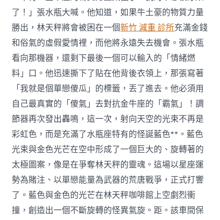
了！」張水瓶大喊。他知道，如果牛土豪的物質力量
勝出，林天秤將會被困在一個
新竹 減重 診所
充滿金錢
和俗氣的虛假愛情裡，而他將永遠失去機會。張水瓶
看向那機器，還剩下最後一個可以輸入的「情緒燃
料」口。他迅速撕下了貼在他背後衣領上，那張寫著
「我就是個單戀傻瓜」的標籤，丟了進去。他必須用
自己最真實的「傻氣」去對抗金牛座的「霸氣」！調
節器再次發出轟鳴，這一次，射向天空的光束不再是
彩虹色，而是充滿了水瓶座特有的怪誕藍色**。藍色
光束與金色光芒在空中形成了一個巨大的、旋轉著的
太極圖案，像是在爭奪林天秤的靈魂。這場以星座運
勢為賭注、以單戀能量為武器的荒唐戰爭，正式打響
了。藍色與金色的光芒在林天秤咖啡館上空劇烈衝
撞，創造出一個不斷旋轉的怪異氣旋。距。該車間保