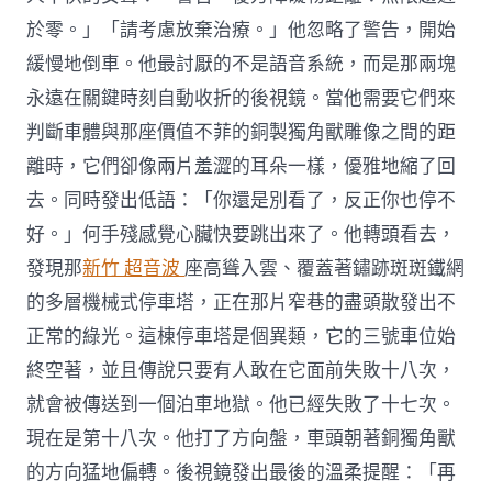
於零。」「請考慮放棄治療。」他忽略了警告，開始
緩慢地倒車。他最討厭的不是語音系統，而是那兩塊
永遠在關鍵時刻自動收折的後視鏡。當他需要它們來
判斷車體與那座價值不菲的銅製獨角獸雕像之間的距
離時，它們卻像兩片羞澀的耳朵一樣，優雅地縮了回
去。同時發出低語：「你還是別看了，反正你也停不
好。」何手殘感覺心臟快要跳出來了。他轉頭看去，
發現那
新竹 超音波
座高聳入雲、覆蓋著鏽跡斑斑鐵網
的多層機械式停車塔，正在那片窄巷的盡頭散發出不
正常的綠光。這棟停車塔是個異類，它的三號車位始
終空著，並且傳說只要有人敢在它面前失敗十八次，
就會被傳送到一個泊車地獄。他已經失敗了十七次。
現在是第十八次。他打了方向盤，車頭朝著銅獨角獸
的方向猛地偏轉。後視鏡發出最後的溫柔提醒：「再