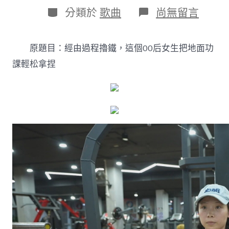
日
作
分
在
分類於
歌曲
尚無留言
期
者
類
〈班
組
六
原題目：經由過程擼鐵，這個00后女生把地面功
合
｜
課輕松拿捏
經
由
過
程
擼
鐵，
這
個
00
森
和
診
所
體
檢
后