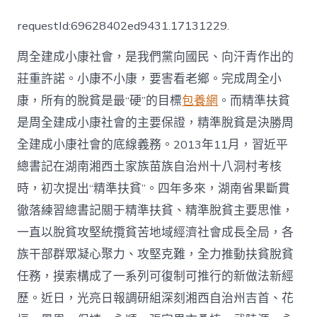
南：
“精
requestId:69628402ed9431.17131229.
甜
心
周全建成小康社會，是我們黨向國民、向汗青作出的
寶
貝
莊重許諾。小康不小康，要害看老鄉。完成周全小
一
康，所有的脫貧是最“硬”的目標
包養網
。而精準扶貧
包
養
是周全建成小康社會的主要保證，精準脫貧是決勝周
網
準
全建成小康社會的底線義務。2013年11月，習近平
扶
總書記在湖南湘西土家族苗族自治州十八洞村考核
貧”
助
時，初次提出“精準扶貧”。四年多來，湖南省果斷貫
貧
徹落練習總書記關于精準扶貧、精準脫貧主要思惟，
苦
群
一直以脫貧攻堅統攬貧苦地域經濟社會成長全局，各
眾
族干部群眾凝心聚力、攻堅克難，全力推動扶貧脫貧
“精
準
任務，摸索構成了一系列可復制可推行的新做法新經
脫
歷。近日，光亮日報調研組深刻湘西自治州吉首、花
貧”〉
中