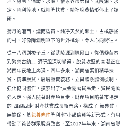
垣、鳳凰、保靖、永順，張家界市桑植、武陵源、永
定、慈利等地，就精準扶貧、精準脫貧情形停止了調
研。
蒲月的湘西，煙雨昏黃。純凈天然的鄉土，古樸靜謐
的村，好像陶淵明筆下的世外桃源，令人心向嚮往。
從十八洞到梭子丘，從武陵源到臘爾山，從偏僻苗寨
到繁榮古鎮……調研組深切覺得，脫貧攻堅的高潮正在
湘西年夜地上奔涌。四年多來，湖南省緊扣精準扶
貧、精準脫貧，層層壓實義務，立異體系體例機制，
強化協同協作，摸索出了“資金隨著貧民走、貧民隨著
強人走、強人隨著財產項目走、財產項目隨著市場走”
的“四跟四走”財產扶貧成長新門路，構成了“無典質、
無擔保、基
包養條件
準利率”小額信貸等新形式，有用
帶動了貧苦群眾脫貧致富。至2017年年末，湖南省鄉