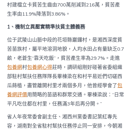
村建檔立卡貧苦生齒由700萬削減到216萬，貧苦產
生率由11.9%降落到3.86%。
1、機制立異壓實精準扶貧主體義務
位于武陵山山脈中段的花垣縣巖鑼村，是湘西深度貧
苦苗族村，屬平地溶洞地貌，人均水田占有量缺乏0.7
畝，老蒼生“靠天吃飯”，貧苦產生率為29.7%。走進
包養網
村
包養網心得
莊時，調研組剛好碰著省委組織
部駐村幫扶任務隊隊長畢棟梁在和村平易近們切磋西
瓜蒔植，盡管離開村里才兩個多月，他曾經學會了
包
養網評價
用簡略的苗語和群眾交通。畢棟梁說：“日常
平凡吃住都在村里，任務滿3年后再分開。”
省人年夜常委會副主任、湘西州黨委書記葉紅專先
容，湖南對全省駐村幫扶任務停止同一安排，今朝湘