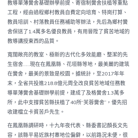
教導單薄黌舍基礎辦學前提、寄宿制黌舍扶植等重點
工程，經由過程鄉村教員自費定向培育、特崗打算、
教員培訓、村落教員任務補助等辦法，先后為鄉村黌
舍保送了1.4萬多名優良教員，有用晉陞了貧苦地域的
教導講授東西的品質。
寬闊敞亮的教室、極新的古代化多效能廳、整潔的先
生宿舍……現在在鳳凰縣、花垣縣等地，最美麗的建筑
在黌舍，最美的景致是校園。據統計，至2017年年
末，全省共投進218.8億元周全改良貧苦地域任務教
導單薄黌舍基礎辦學前提，建成了及格黌舍1.3萬多
所，此中支撐貧苦縣扶植了40所“芙蓉黌舍”，優先招
收建檔立卡貧苦戶先生。
在鳳凰縣調研時，十九年夜代表、縣委書記顏長文先
容，該縣平易近族村寨地位偏僻，以前路況未便，很