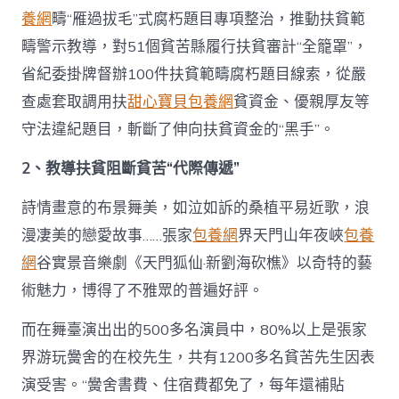
養網
疇“雁過拔毛”式腐朽題目專項整治，推動扶貧範
疇警示教導，對51個貧苦縣履行扶貧審計“全籠罩”，
省紀委掛牌督辦100件扶貧範疇腐朽題目線索，從嚴
查處套取調用扶
甜心寶貝包養網
貧資金、優親厚友等
守法違紀題目，斬斷了伸向扶貧資金的“黑手”。
2、教導扶貧阻斷貧苦“代際傳遞”
詩情畫意的布景舞美，如泣如訴的桑植平易近歌，浪
漫凄美的戀愛故事……張家
包養網
界天門山年夜峽
包養
網
谷實景音樂劇《天門狐仙·新劉海砍樵》以奇特的藝
術魅力，博得了不雅眾的普遍好評。
而在舞臺演出出的500多名演員中，80%以上是張家
界游玩黌舍的在校先生，共有1200多名貧苦先生因表
演受害。“黌舍書費、住宿費都免了，每年還補貼