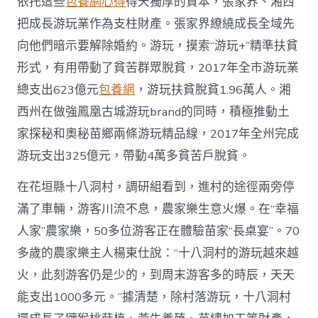
依托這些
包養網心得
得天獨厚的資本，張家界、湘西
把成長游玩業作為支柱財產。張家界繚繞成長全域先
向他們暗示要解除婚約。游玩，摸索“游玩+”精準扶貧
形式，有用帶動了貧苦群眾脫貧，2017年全市游玩業
總支出623億元
包養網
，游玩扶貧脫貧1.96萬人。湘
西州在做強鳳凰古城游玩brand的同時，積極推動土
家探秘和奧秘苗鄉兩條游玩精品線，2017年全州完成
游玩支出325億元，帶動4萬多貧苦戶脫貧。
在花垣縣十八洞村，調研組看到，進村的途徑兩旁停
滿了車輛，游客川流不息，農家樂生意火爆。在“幸福
人家”農家樂，50多位游客正在體驗苗家“長桌宴”。70
多歲的農家樂主人楊東仕說：“十八洞村的游玩越來越
火，此刻游客仍是少的，到周末游客多的時辰，天天
能支出1000多元。”據清楚，除村落游玩，十八洞村