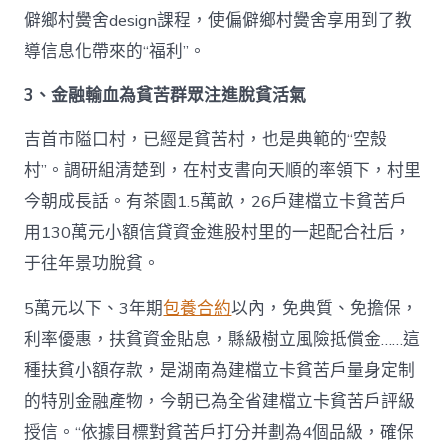
僻鄉村黌舍design課程，使偏僻鄉村黌舍享用到了教
導信息化帶來的“福利”。
3、金融輸血為貧苦群眾注進脫貧活氣
吉首市隘口村，已經是貧苦村，也是典範的“空殼
村”。調研組清楚到，在村支書向天順的率領下，村里
今朝成長話。有茶園1.5萬畝，26戶建檔立卡貧苦戶
用130萬元小額信貸資金進股村里的一起配合社后，
于往年景功脫貧。
5萬元以下、3年期
包養合約
以內，免典質、免擔保，
利率優惠，扶貧資金貼息，縣級樹立風險抵償金……這
種扶貧小額存款，是湖南為建檔立卡貧苦戶量身定制
的特別金融產物，今朝已為全省建檔立卡貧苦戶評級
授信。“依據目標對貧苦戶打分并劃為4個品級，確保