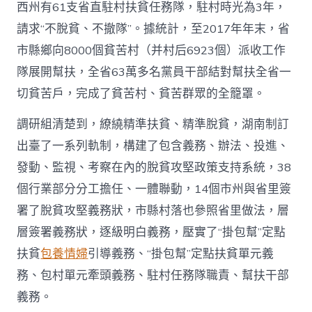
西州有61支省直駐村扶貧任務隊，駐村時光為3年，
請求“不脫貧、不撤隊”。據統計，至2017年年末，省
市縣鄉向8000個貧苦村（并村后6923個）派收工作
隊展開幫扶，全省63萬多名黨員干部結對幫扶全省一
切貧苦戶，完成了貧苦村、貧苦群眾的全籠罩。
調研組清楚到，繚繞精準扶貧、精準脫貧，湖南制訂
出臺了一系列軌制，構建了包含義務、辦法、投進、
發動、監視、考察在內的脫貧攻堅政策支持系統，38
個行業部分分工擔任、一體聯動，14個市州與省里簽
署了脫貧攻堅義務狀，市縣村落也參照省里做法，層
層簽署義務狀，逐級明白義務，壓實了“掛包幫”定點
扶貧
包養情婦
引導義務、“掛包幫”定點扶貧單元義
務、包村單元牽頭義務、駐村任務隊職責、幫扶干部
義務。