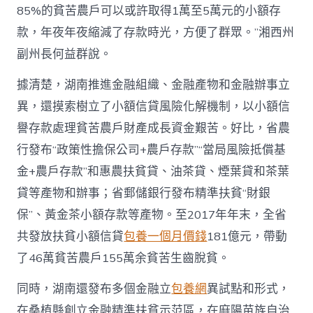
85%的貧苦農戶可以或許取得1萬至5萬元的小額存
款，年夜年夜縮減了存款時光，方便了群眾。”湘西州
副州長何益群說。
據清楚，湖南推進金融組織、金融產物和金融辦事立
異，還摸索樹立了小額信貸風險化解機制，以小額信
譽存款處理貧苦農戶財產成長資金艱苦。好比，省農
行發布“政策性擔保公司+農戶存款”“當局風險抵償基
金+農戶存款”和惠農扶貧貸、油茶貸、煙葉貸和茶葉
貸等產物和辦事；省郵儲銀行發布精準扶貧“財銀
保”、黃金茶小額存款等產物。至2017年年末，全省
共發放扶貧小額信貸
包養一個月價錢
181億元，帶動
了46萬貧苦農戶155萬余貧苦生齒脫貧。
同時，湖南還發布多個金融立
包養網
異試點和形式，
在桑植縣創立金融精準扶貧示范區，在麻陽苗族自治