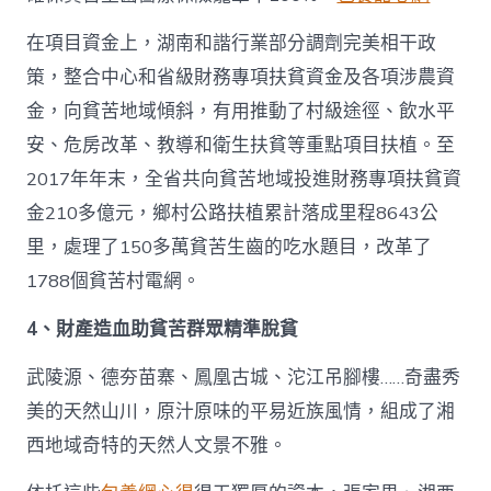
在項目資金上，湖南和諧行業部分調劑完美相干政
策，整合中心和省級財務專項扶貧資金及各項涉農資
金，向貧苦地域傾斜，有用推動了村級途徑、飲水平
安、危房改革、教導和衛生扶貧等重點項目扶植。至
2017年年末，全省共向貧苦地域投進財務專項扶貧資
金210多億元，鄉村公路扶植累計落成里程8643公
里，處理了150多萬貧苦生齒的吃水題目，改革了
1788個貧苦村電網。
4、財產造血助貧苦群眾精準脫貧
武陵源、德夯苗寨、鳳凰古城、沱江吊腳樓……奇盡秀
美的天然山川，原汁原味的平易近族風情，組成了湘
西地域奇特的天然人文景不雅。