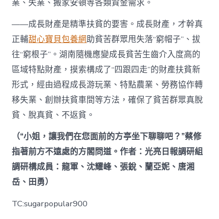
業、失業、搬家安頓等各類資金需求。
——成長財產是精準扶貧的要害。成長財產，才幹真
正輔
甜心寶貝包養網
助貧苦群眾甩失落“窮帽子”、拔
往“窮根子”。湖南隨機應變成長貧苦生齒介入度高的
區域特點財產，摸索構成了“四跟四走”的財產扶貧新
形式，經由過程成長游玩業、特點農業、勞務協作轉
移失業、創辦扶貧車間等方法，確保了貧苦群眾真脫
貧、脫真貧、不返貧。
（“小姐，讓我們在您面前的方亭坐下聊聊吧？”蔡修
指著前方不遠處的方閣問道。作者：光亮日報調研組
調研構成員：龍軍、沈耀峰、張銳、蘭亞妮、唐湘
岳、田勇）
TC:sugarpopular900