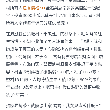
還成長了獼猴桃蒔植、黃牛養殖、苗繡加工等財產，
村所有人
包養價格ptt
全體與湖南步步高團體一起配
合，投資3000多萬元成長“十八洞山泉水”brand，村
所有人全體每年保底分紅50萬元。
在鳳凰縣菖蒲塘村，千畝連片的棚架下，毛茸茸的紅
生憐惜，不知不覺做了男人該做的事，一犯錯，就和
她成為了真正的夫妻。心獼猴桃曾經開端掛果。獼猴
桃園、葡萄園、柚子園……富有特點的農業財產園，層
層疊疊，布滿山頭。菖蒲塘村原黨支部書記王平安先
容，村里今朝蒔植了獼猴桃2360畝、柚子1063畝、
椪柑1911畝，人均蒔植生果面積1.2畝，90%的果農
年支出在3萬元以上，老蒼生在漫山遍野的蒔植中收
獲了“甜美”。
張家界莓茶、武陵源土家“媽媽，我女兒沒說什麼。”