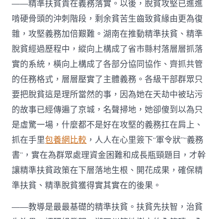
——精準扶貧貴在義務落實。以後，脫貧攻堅已進進
啃硬骨頭的沖刺階段，剩余貧苦生齒致貧緣由更為復
雜，攻堅義務加倍艱難。湖南在推動精準扶貧、精準
脫貧經過歷程中，縱向上構成了省市縣村落層層抓落
實的系統，橫向上構成了各部分協同協作、齊抓共管
的任務格式，層層壓實了主體義務。各級干部群眾只
要把脫貧這是理所當然的事，因為她在天劫中被玷污
的故事已經傳遍了京城，名聲掃地，她卻傻到以為只
是虛驚一場，什麼都不是好在攻堅的義務扛在肩上、
抓在手里
包養網比較
，人人在心里簽下“軍令狀”“義務
書”，實在為群眾處理資金困難和成長瓶頸題目，才幹
讓精準扶貧政策在下層落地生根、開花成果，確保精
準扶貧、精準脫貧獲得實其實在的後果。
——教導是最最基礎的精準扶貧。扶貧先扶智，治貧