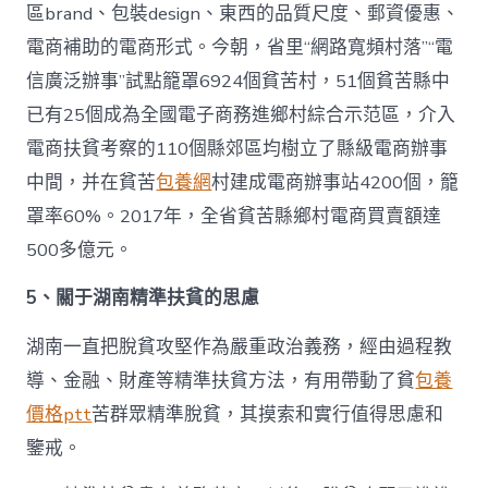
區brand、包裝design、東西的品質尺度、郵資優惠、
電商補助的電商形式。今朝，省里“網路寬頻村落”“電
信廣泛辦事”試點籠罩6924個貧苦村，51個貧苦縣中
已有25個成為全國電子商務進鄉村綜合示范區，介入
電商扶貧考察的110個縣郊區均樹立了縣級電商辦事
中間，并在貧苦
包養網
村建成電商辦事站4200個，籠
罩率60%。2017年，全省貧苦縣鄉村電商買賣額達
500多億元。
5、關于湖南精準扶貧的思慮
湖南一直把脫貧攻堅作為嚴重政治義務，經由過程教
導、金融、財產等精準扶貧方法，有用帶動了貧
包養
價格ptt
苦群眾精準脫貧，其摸索和實行值得思慮和
鑒戒。