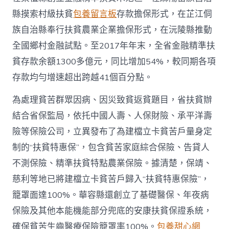
縣摸索村級扶貧
包養留言板
存款擔保形式，在芷江侗
族自治縣奉行扶貧農業企業擔保形式，在沅陵縣推動
全國鄉村金融試點。至2017年年末，全省金融精準扶
貧存款余額1300多億元，同比增加54%，較同期各項
存款均勻增速超出跨越41個百分點。
為處理貧苦群眾因病、因災致貧返貧題目，省扶貧辦
結合省保監局，依托中國人壽、人保財險、承平洋壽
險等保險公司，立異發布了為建檔立卡貧苦戶量身定
制的“扶貧特惠保”，包含貧苦家庭綜合保險、告貸人
不測保險、精準扶貧特點農業保險。據清楚，保靖、
慈利等地已將建檔立卡貧苦戶歸入“扶貧特惠保險”，
籠罩面達100%。華容縣還創立了基礎醫保、年夜病
保險及其他本能機能部分兜底的安康扶貧保證系統，
確保貧苦生齒醫療保險籠罩率100%。
包養甜心網