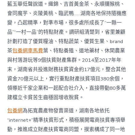
藍玉華低聲說道。織錦、吉首黃金茶、永順獼猴桃、
會同魔芋、炎陵黃桃、臨武鴨……湖南各地保持隨機應
變，凸起精準，對準市場，很多處所成長了“一縣一
品”“一村一品”的特點財產。調研組清楚到，省里兼顧
計劃打造了優質糧油、特點蔬菜、優質生果、brand
茶
包養網車馬費
葉、特點養殖、道地藥材、休閑農業
與村落游玩等9個扶貧財產集群。2014至2017年年
末，湖南省共投進財務扶貧資金約17億元，整合其他
資金70億元以上，實行重點財產扶貧項目380余個，
領導近千家企業和一起配合社介入，直接帶動80多萬
建檔立卡貧苦生齒穩固增收脫貧。
包養網
為拓寬農產物發賣渠道，湖南各地依托
“internet+”精準扶貧形式，積極展開電商扶貧專項舉
動，推進成立財產扶貧電商同盟，摸索構成了同一地