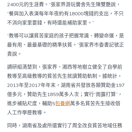
2400元的生涯費。”張家界游玩黌舍先生陳雙艷說，
“餐與加入表演每年年夜約有18000塊錢的支出，不只
不消向家里要錢，有時還能補助家里。”
“教導可以讓貧苦家庭的孩子把握常識、轉變命運，是
最有用、最最基礎的精準扶貧。”張家界市委書記虢正
貴說。
調研組清楚到，張家界、湘西等地樹立健全了自學前
教導至高級教導的貧苦先生就讀贊助軌制。據統計，
2013年至2017年年末，湖南省共發放各類贊助金197
億多元，贊助先生1859萬多人次；實行“雨露打算”，
進步補貼尺度，輔助5
包養網
萬多名貧苦先生接收個
人工作學歷教導。
同時，湖南省及處所還實行了周全改良貧苦地域任務