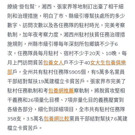
繚繞“掛包幫”，湘西、張家界等地制訂出臺了相干細
則和治理措施，明白了市、縣級引導幫扶處所的多少
數字、訪問次數以及各任務隊的駐村時光，完美考察
軌制，加年夜考察力度。湘西州駐村扶貧任務治理措
施規則，州縣市級引導每年深刻所包鄉鎮不少于6
次，任務隊員每月駐村、宿村不少于20天、10晚，每
月上門訪問貧苦
包養女人
戶不少于40
女大生包養俱樂
部
戶，全州共有駐村任務隊5905個，有5萬多名黨員
干部結對幫扶19萬建檔立卡貧苦戶。張家界市完美了
駐村任務軌制和考
包養網推薦
察軌制，將脫貧攻堅相
干義務和26項量化目標、7項非量化目的義務壓實到
各級各部分，細化到詳細項目，全市共有駐村任務隊
358支，3.5萬名
包養網比較
黨員干部結對幫扶7.6萬建
檔立卡貧苦戶。