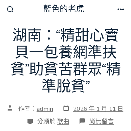
跳
藍色的老虎
至
搜
選
尋
單
主
切
湖南：“精甜心寶
要
換
開
內
關
貝一包養網準扶
容
貧”助貧苦群眾“精
準脫貧”
發
文
作者：
admin
2026 年 1 月 11 日
表
章
日
作
分
在
分類於
歌曲
尚無留言
期
者
類
〈湖