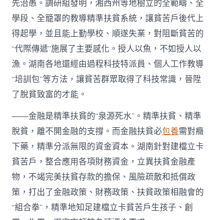
先治愚。調研組發明，湘西州等地樹立的全範疇、全
學段、全籠罩的教導精準扶貧系統，讓貧苦戶後代上
得起學，並且能上勤學校、順遂失業，對阻斷貧苦的
“代際傳遞”施展了主要感化。授人以魚，不如授人以
漁。湖南各地還經由過程科技特派員、個人工作教導
“培訓包”等方法，讓貧苦群眾取得了科技常識，晉陞
了脫貧致富的才能。
——金融是精準扶貧的“泉源死水”。精準扶貧、精準
脫貧，離不開金融的支撐。而金融扶貧必
包養
需對癥
下藥，精準分派無限的資金資本。湖南針對建檔立卡
貧苦戶，整合應用各項財務資金，立異扶貧金融產
物，不竭完美扶貧存款的擔保、風險疏散和抵償政
策，打出了金融政策、財務政策、扶貧政策相融會的
“組合拳”，精準地知足建檔立卡貧苦戶生孩子、創