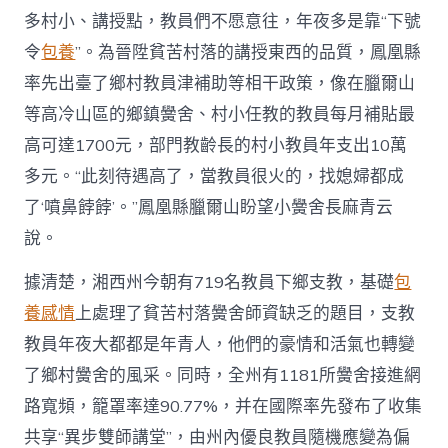
多村小、講授點，教員們不愿意往，年夜多是靠“下號
令
包養
”。為晉陞貧苦村落的講授東西的品質，鳳凰縣
率先出臺了鄉村教員津補助等相干政策，像在臘爾山
等高冷山區的鄉鎮黌舍、村小任教的教員每月補貼最
高可達1700元，部門教齡長的村小教員年支出10萬
多元。“此刻待遇高了，當教員很火的，找媳婦都成
了‘噴鼻餑餑’。”鳳凰縣臘爾山盼望小黌舍長麻青云
說。
據清楚，湘西州今朝有719名教員下鄉支教，基礎
包
養感情
上處理了貧苦村落黌舍師資缺乏的題目，支教
教員年夜大都都是年青人，他們的豪情和活氣也轉變
了鄉村黌舍的風采。同時，全州有1181所黌舍接進網
路寬頻，籠罩率達90.77%，并在國際率先發布了收集
共享“異步雙師講堂”，由州內優良教員隨機應變為偏