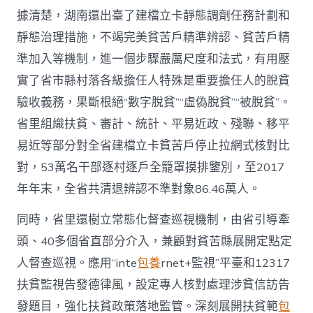
據清楚，湖南還出臺了建檔立卡靜態調劑任務計劃和
靜態治理措施，不竭完美貧苦戶精準辨認、貧苦戶精
準加入等機制，進一個步驟嚴厲尺度和法式，有用壓
實了省市縣村落各級擔任人特殊是重要擔任人的脫貧
驗收義務，果斷根絕“數字脫貧”“虛偽脫貧”“被脫貧”。
省里組織扶貧、審計、統計、平易近政、殘聯、移平
易近等部分對全省建檔立卡貧苦戶停止拉網式核對比
對，53萬名干部逐村逐戶全籠罩摸排鑒別，至2017
年年末，全省共清退辨認不準對象86.46萬人。
同時，省里還樹立常態化督查巡視機制，由省引導牽
頭、40多個省直部分介入，兼顧對貧苦縣展開定點定
人督查巡視。應用“inte
包養
rnet+監視”平臺和12317
扶貧監視告發德律風，設定專人核對處理涉貧信訪告
發題目，強化扶貧政策落地監管。深刻展開扶貧範
包