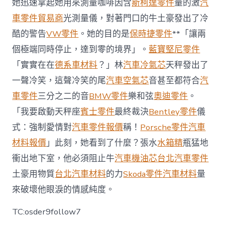
她迅速拿起她用來測量咖啡因含
斯柯達零件
量的激
汽
車
要
車零件貿易商
光測量儀，對著門口的牛土豪發出了冷
放
酷的警告
VW零件
。她的目的是
保時捷零件
**「讓兩
個
小
個極端同時停止，達到零的境界」。
藍寶堅尼零件
椅
子？
「實實在在
德系車材料
？」林
汽車冷氣芯
天秤發出了
像
一聲冷笑，這聲冷笑的尾
汽車空氣芯
音甚至都符合
汽
迷
你
車零件
三分之二的音
BMW零件
樂和弦
奧迪零件
。
長
「我要啟動天秤座
賓士零件
最終裁決
Bentley零件
儀
凳，
被
式：強制愛情對
汽車零件報價
稱！
Porsche零件
汽車
黃
材料報價
」此刻，她看到了什麼？張水
水箱精
瓶猛地
色
膠
衝出地下室，他必須阻止牛
汽車機油芯
台北汽車零件
帶
土豪用物質
台北汽車材料
的力
Skoda零件
汽車材料
量
包
圍，
來破壞他眼淚的情感純度。
網
友
TC:osder9follow7
硬