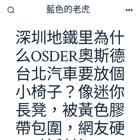
跳
藍色的老虎
至
搜
選
尋
單
主
切
深圳地鐵里為什
要
換
開
內
關
么OSDER奧斯德
容
台北汽車要放個
小椅子？像迷你
長凳，被黃色膠
帶包圍，網友硬