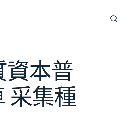
搜
尋
切
換
開
關
質資本普
車 采集種