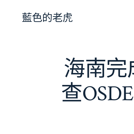
跳
至
藍色的老虎
主
要
內
容
海南完
查OSD