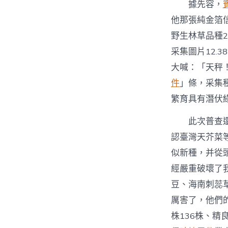
據先容，
他那張純金箔
野生林草品種2
采集圖片12.
大喊：「天秤
件
」條，采集種
繁育具有潛伏
此次普查
認臺灣天芥菜
似新種，并從
經嚴重破壞了
豆、海南刺蕊
厲害了，他們
株136株、精