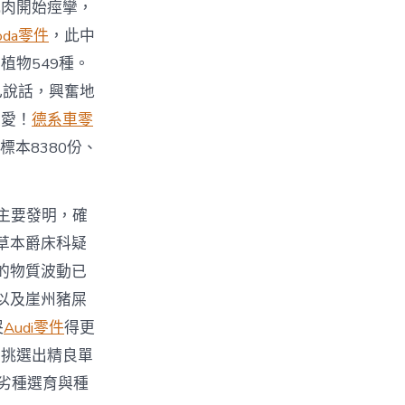
肌肉開始痙攣，
oda零件
，此中
植物549種。
己說話，興奮地
是愛！
德系車零
標本8380份、
主要發明，確
草本爵床科疑
的物質波動已
以及崖州豬屎
哭
Audi零件
得更
，挑選出精良單
劣種選育與種