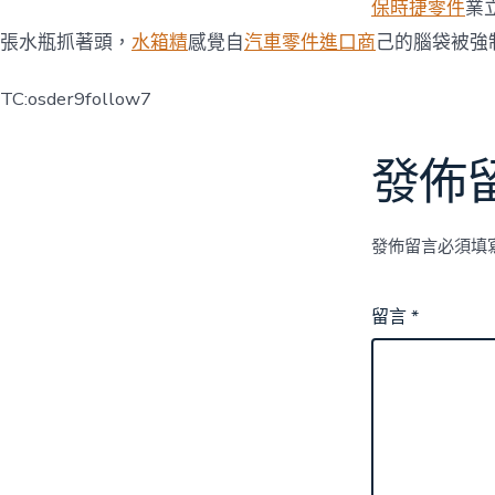
保時捷零件
業
張水瓶抓著頭，
水箱精
感覺自
汽車零件進口商
己的腦袋被強
TC:osder9follow7
發佈
發佈留言必須填
留言
*