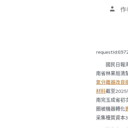
文
作
章
作
者
requestId:69
國民日報
南省林業局清
氣分離器改良
材料
截至20
南完玉成省初
圈被機器轉化
采集種質資本3