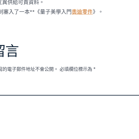
立異供給可貴資料。
制塞入了一本**《量子美學入門
奧迪零件
》。
留言
寫的電子郵件地址不會公開。
必填欄位標示為
*