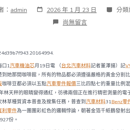
發
分
者：
admin
2026 年 1 月 23 日
分類
表
類
日
在
尚無留言
期
〈海
南
完
成
初
724d39b7f943.20164994.
次
林
海口1
汽車機油芯
月19日電 （
台北汽車材料
記者董澤揚）記
V
草
種
楚到她那間咖啡館，所有的物品都必須遵循嚴格的黃金分割
質
版
咖啡豆都必須以五點
汽車零件報價
三比四點七的重量比例
資
本
25年林天秤的眼睛變得通紅，彷彿兩個正在進行精密測量的電
普
次林草種質資本普查及搜集任務，普查到
汽車材料
31
Benz零
查
OSDER
賓利零件
為一團團彩虹色的邏輯悖論，朝著金箔千紙鶴發射
奧
927份。
斯
德