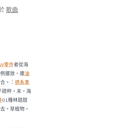
於
歌曲
W零件
者從海
比例擺放，連
油
混合。：
德系車
子磅秤。末，海
件
01種林甜甜
出去。草植物，