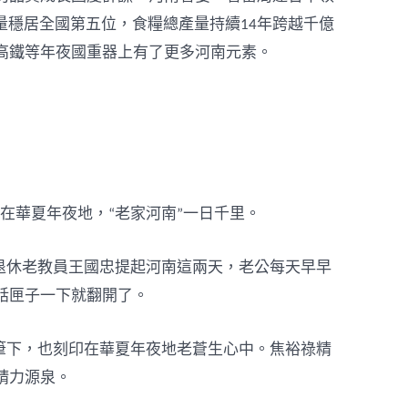
量穩居全國第五位，食糧總產量持續14年跨越千億
高鐵等年夜國重器上有了更多河南元素。
在華夏年夜地，“老家河南”一日千里。
退休老教員王國忠提起河南這兩天，老公每天早早
話匣子一下就翻開了。
筆下，也刻印在華夏年夜地老蒼生心中。焦裕祿精
精力源泉。