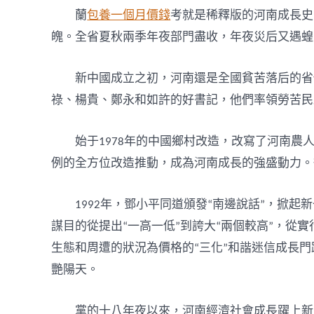
蘭
包養一個月價錢
考就是稀釋版的河南成長史
魄。全省夏秋兩季年夜部門盡收，年夜災后又遇蝗災，
新中國成立之初，河南還是全國貧苦落后的省份
祿、楊貴、鄭永和如許的好書記，他們率領勞苦民
始于1978年的中國鄉村改造，改寫了河南農
例的全方位改造推動，成為河南成長的強盛動力。從
1992年，鄧小平同道頒發“南邊說話”，掀
謀目的從提出“一高一低”到誇大“兩個較高”，從實
生態和周遭的狀況為價格的“三化”和諧迷信成長門
艷陽天。
黨的十八年夜以來，河南經濟社會成長躍上新