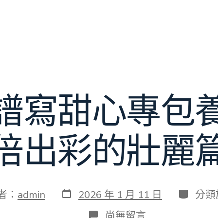
譜寫甜心專包
倍出彩的壯麗
發
分
者：
admin
2026 年 1 月 11 日
分類
表
類
日
在
尚無留言