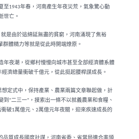
年夏至1943年春，河南產生年夜災荒，氣象驚心動
人逝世亡。
%。就是由於這綿延無盡的貧窮，河南涌現了焦裕
輩群體精力等就是從此時開端燎原。
造年夜潮，從鄉村慢慢向城市甚至全部經濟體系體
1年經濟總量衝破千億元，從此挺起腰桿謀成長。
的思想定式中，保持產業、農業兩篇文章聯起做，計
改變到“二三一”，摸索出一條不以就義農業和食糧、
后衝破1萬億元、2萬億元年夜關，迎來疾速成長的
的品質成長國度計謀，河南省委、省當局連合率領