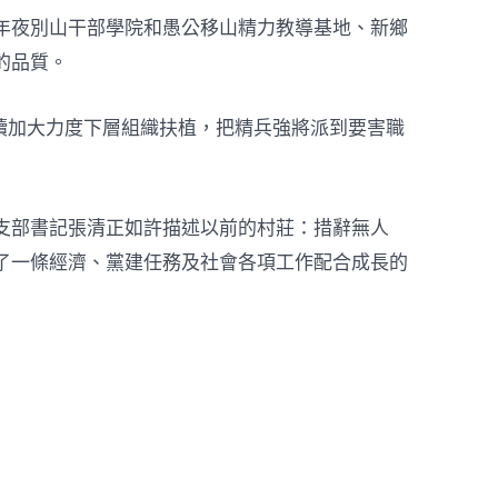
年夜別山干部學院和愚公移山精力教導基地、新鄉
的品質。
續加大力度下層組織扶植，把精兵強將派到要害職
支部書記張清正如許描述以前的村莊：措辭無人
了一條經濟、黨建任務及社會各項工作配合成長的