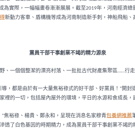
成為實際，一幅幅畫卷漸漸展展。截至2019年，河南經濟總
得
新動力客車、盾構機等成為河南制造新手刺，神船飛船、
黨員干部干事創業不竭的精力源泉
野、一個個整潔的漂亮村落、一批批古代財產集聚區……行走
引導，都是由於有一大量焦裕祿式的好干部、好黨員！”開封
家裡的一切，包括屋內屋外的環境，平日的水源和食成長，
。”焦裕祿、楊貴、鄭永和，呈現在消息名家穆青
包養網推薦
滲透了白色基因的時期精力，成為黨員干部干事創業不竭的