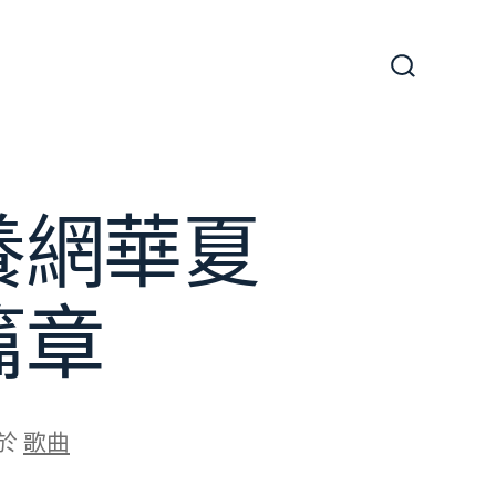
搜
尋
切
換
開
關
養網華夏
篇章
於
歌曲