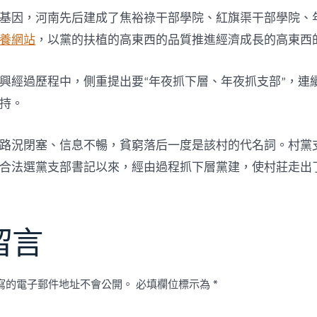
基因，河南先后建成了焦裕祿干部學院、紅旗渠干部學院、
養網站
，以黨的扶植的高東西的品質推進經濟成長的高東西
興經過歷程中，側重提出要“年夜抓下層、年夜抓支部”，連
持。
路況閉塞、信息不暢，貧窮落后一度是該村的代名詞。村黨
合法選黨支部書記以來，經由過程抓下層黨建，使村莊走出
留言
寫的電子郵件地址不會公開。
必填欄位標示為
*