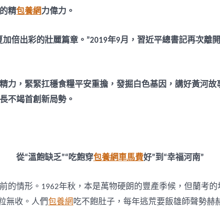
的精
包養網
力偉力。
加倍出彩的壯麗篇章。”2019年9月，習近平總書記再次
精力，緊緊扛穩食糧平安重擔，發掘白色基因，講好黃河故
長不竭首創新局勢。
從“溫飽缺乏”“吃飽穿
包養網車馬費
好”到“幸福河南”
前的情形。1962年秋，本是萬物硬朗的豐產季候，但蘭考
顆粒無收。人們
包養網
吃不飽肚子，每年逃荒要飯雄師聲勢赫