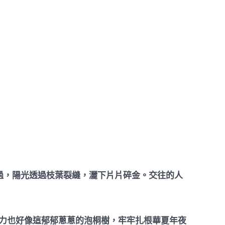
過，陽光透過枝葉裂縫，灑下片片碎金。交往的人
祿精力也好像這郁郁蔥蔥的泡桐樹，牢牢扎根華夏年夜