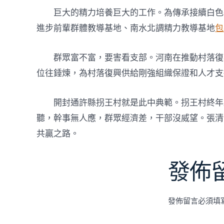
巨大的精力培養巨大的工作。為傳承接續白色
進步前輩群體教導基地、南水北調精力教導基地
包
群眾富不富，要害看支部。河南在推動村落復
位往錘煉，為村落復興供給剛強組織保證和人才支
開封通許縣拐王村就是此中典範。拐王村終年
聽，幹事無人應，群眾經濟差，干部沒威望。張清
共贏之路。
發佈
發佈留言必須填