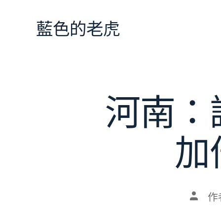
跳
至
藍色的老虎
主
要
內
容
河南：
加
文
作
章
作