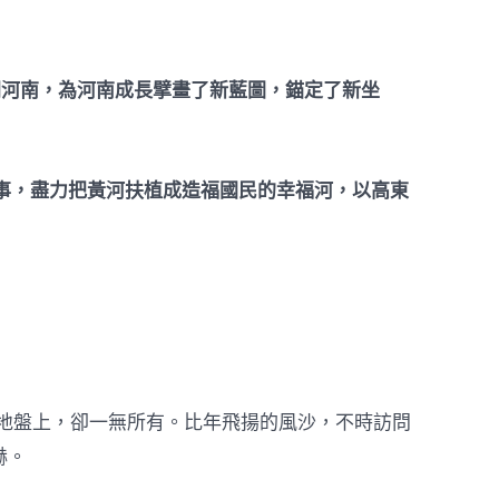
離開河南，為河南成長擘畫了新藍圖，錨定了新坐
事，盡力把黃河扶植成造福國民的幸福河，以高東
的地盤上，卻一無所有。比年飛揚的風沙，不時訪問
赫。