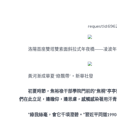
者
requestId:69
洛陽首座雙塔雙索面斜拉式年夜橋——凌波年
黃河漸成華夏“綠飄帶”。新華社發
初夏時節，焦裕祿干部學院門前的“焦桐”亭
們在此立足，邊瞻仰，邊思慮，感觸感染著用汗青
“綠我絲毫，會它千頃澄碧。”習近平同道19