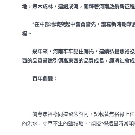
地，聚木成林，連綴成海，開釋著河南啟航新征程
“在中部地域突起中奮勇當先，譜寫新時期華夏
標。
幾年來，河南牢牢記住囑托，連續弘揚焦裕祿
西的品質黨建引領高東西的品質成長，經濟社會成
百年劇變：
蘭考焦裕祿同道留念館內，記載著焦裕祿上任
的洪水，寸草不生的鹽堿地，“煩擾”得這里時常