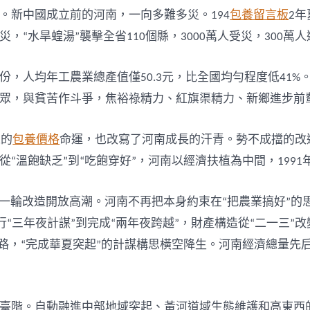
。新中國成立前的河南，一向多難多災。194
包養留言板
2
“水旱蝗湯”襲擊全省110個縣，3000萬人受災，300萬
，人均年工農業總產值僅50.3元，比全國均勻程度低41
眾，與貧苦作斗爭，焦裕祿精力、紅旗渠精力、新鄉進步前
人的
包養價格
命運，也改寫了河南成長的汗青。勢不成擋的改
“溫飽缺乏”到“吃飽穿好”，河南以經濟扶植為中間，199
起新一輪改造開放高潮。河南不再把本身約束在“把農業搞好”
行“三年夜計謀”到完成“兩年夜跨越”，財產構造從“二一三”
路，“完成華夏突起”的計謀構思橫空降生。河南經濟總量先
臺階。自動融進中部地域突起、黃河道域生態維護和高東西