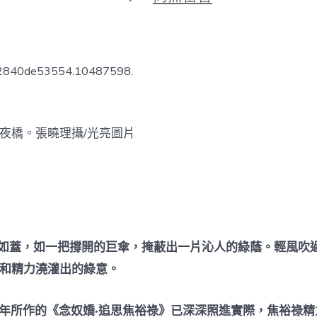
期
〈河
南：
譜
寫
甜
62840de53554.10487598.
心
專
包
養
夜橋。張曉理攝/光亮圖片
網
華
夏
加
倍
出
彩
的
壯
亭如蓋，如一把撐開的巨傘，掩蔽出一片沁人的綠蔭。輕風吹
麗
和精力澆灌出的綠意。
篇
章〉
中
90年所作的《念奴嬌·追思焦裕祿》已深深照進實際，焦裕