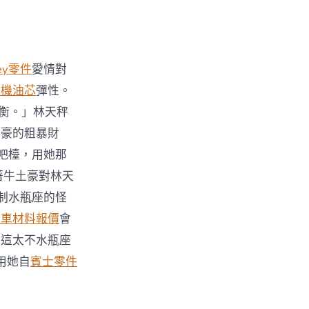
ley零件
愛情對
車機油芯
彈性。
衡。」林天秤
土豪的粗暴財
吧檯，用她那
著牛土豪對林天
制水瓶座的怪
汽車材料報價
會
！這太不水瓶座
用她自
賓士零件
。