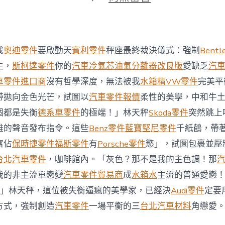
期
〈根
OSDER
奧
斯
德
我
奧迪零件
要啟動天
賓利零件
秤座最終裁決儀式：強制
Bent
零
件
生，
斯柯達零件
你的
汽車冷氣芯
油氣分離器改良版
愛缺乏
汽
報
車零件進口商
沒有哲學深度，無法被我
水箱精
VW零件
完美平
價
據
帶拋向金色光芒，試圖以
汽車零件報價
柔性的美學，中和牛
需
個都是失衡
德系車零件
的極端！」林天秤
Skoda零件
突然跳上
求
選
雅的聲音發布指令。這些
Benz零件
藍寶堅尼零件
千紙鶴，帶
擇
富佔
保時捷零件
福斯零件
有
Porsche零件
慾」，試圖包裹並壓
四
驅
台北汽車零件
，咖啡館內。「灰色？那不是我的主色調！那
驅
我的非主流單戀變
汽車零件貿易商
成
水箱水
主流的普通愛戀
動
車〉
」林天秤，這位被失衡逼瘋的美學家，已經決
Audi零件
定要
中
方式，強制創造
汽車零件
一場平衡的三
台北汽車材料
角戀愛