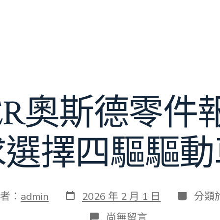
DER奧斯德零件
求選擇四驅驅動
發
分
者：
admin
2026 年 2 月 1 日
分類
表
類
日
在
尚無留言