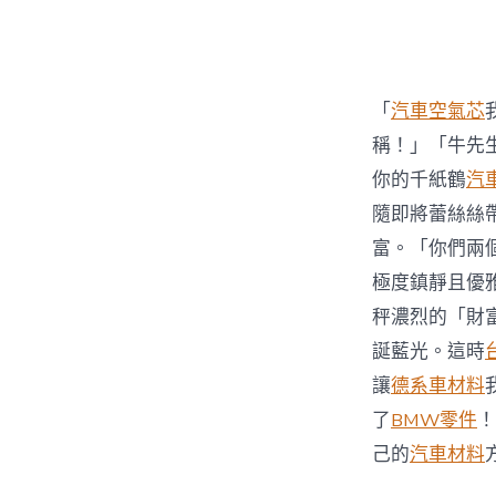
者
「
汽車空氣芯
稱！」「牛先
你的千紙鶴
汽
隨即將蕾絲絲
富。「你們兩
極度鎮靜且優
秤濃烈的「財
誕藍光。這時
讓
德系車材料
了
BMW零件
！
己的
汽車材料