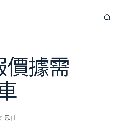
搜
尋
切
換
開
關
報價據需
車
於
歌曲