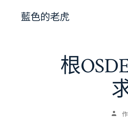
跳
至
藍色的老虎
主
要
內
容
根OS
文
作
章
作