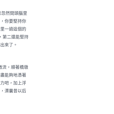
來忽然間頭腦里
的，你要堅持你
腦里一過這個的
，第二還能堅持
撞出來了。
激流，順著橋墩
后盡能夠地憑著
氣力吧，加上浮
了，漂曩昔以后