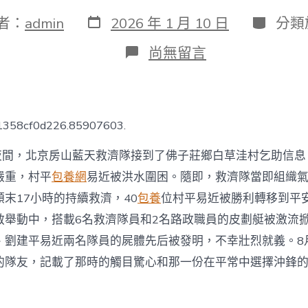
發
分
者：
admin
2026 年 1 月 10 日
分類
表
類
日
在
尚無留言
期
〈性
命
逆
流
而
61358cf0d226.85907603.
逝，
精
晝夜間，北京房山藍天救濟隊接到了佛子莊鄉白草洼村乞助信息
力
朝
嚴重，村平
包養網
易近被洪水圍困。隨即，救濟隊當即組織
陽
末17小時的持續救濟，40
包養
位村平易近被勝利轉移到平
而
甜
救舉動中，搭載6名救濟隊員和2名路政職員的皮劃艇被激流
心
、劉建平易近兩名隊員的屍體先后被發明，不幸壯烈就義。8
專
包
的隊友，記載了那時的觸目驚心和那一份在平常中選擇沖鋒
養
網
生！