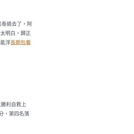
就卷過去了，阿
不太明白，歸正
么能浮
長期包養
永勝利自救上
8分，第四名落