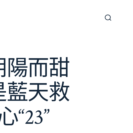
搜
尋
切
換
開
關
朝陽而甜
是藍天救
“23”