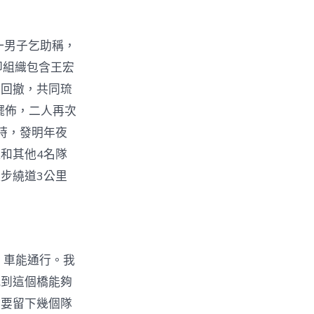
一男子乞助稱，
即組織包含王宏
員回撤，共同琉
擺佈，二人再次
時，發明年夜
和其他4名隊
步繞道3公里
，車能通行。我
感到這個橋能夠
，要留下幾個隊