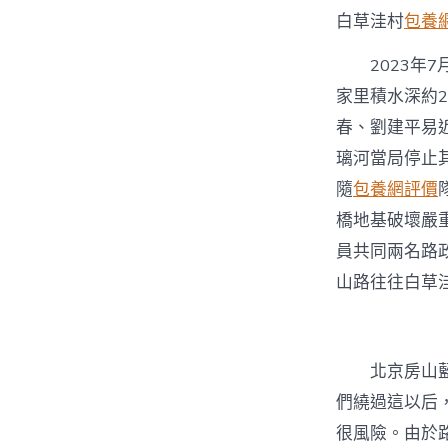
白草洼村
包養
2023年
家里積水深約
春、劉建平易
璃河當局停止
隨
包養網評價
橋地基破壞嚴
員共同兩名路
山路往往白草
北京房山
們繞過這以后
很風險。由於