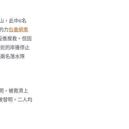
山，此中6名
的力
包養網車
投進搜救。但因
接近的岸邊停止
近兩名落水隊
發明，被救濟上
被發明。二人均