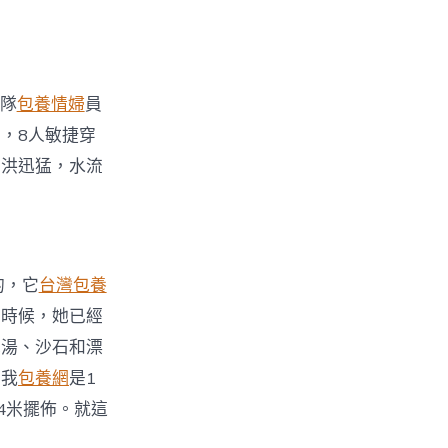
名隊
包養情婦
員
，8人敏捷穿
山洪迅猛，水流
。
的，它
台灣包養
個時候，她已經
泥湯、沙石和漂
，我
包養網
是1
4米擺佈。就這