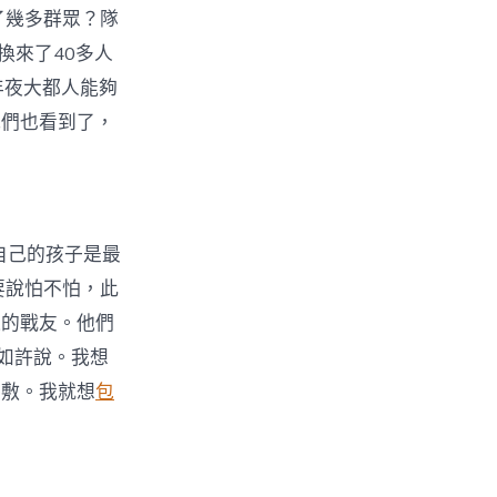
了幾多群眾？隊
換來了40多人
年夜大都人能夠
我們也看到了，
自己的孩子是最
要說怕不怕，此
邊的戰友。他們
如許說。我想
不敷。我就想
包