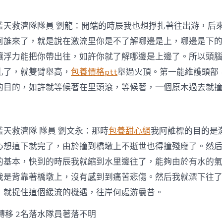
藍天救濟隊隊員 劉龍：開端的時辰我也想掙扎著往出游，后
阿誰來了，就是說在激流里你是不了解哪邊是上，哪邊是下
讓浮力能把你帶出往，如許你就了解哪邊是上邊了。所以頭
扎了，就雙臂舉高，
包養價格ptt
舉過火頂。第一能維護頭部
的目的，如許就等候著在里頭滾，等候著，一個原木過去就
天救濟隊 隊員 劉文永：那時
包養甜心網
我阿誰標的目的是
心想這下就完了，由於撞到橋墩上不逝世也得撞殘廢了。然
的基本，快到的時辰我就縮到水里邊往了，能夠由於有水的
我是背靠著橋墩上，沒有感到到痛苦悲傷。然后我就漂下往
，就捉住這個緩流的機遇，往岸何處游曩昔。
轉移 2名落水隊員著落不明