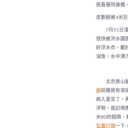
員看著阿誰橋
皮劃艇被4米巨
7月31
很快被洪水圍
好浮水衣，戴
湍急，水中漂
北京房山
網
前邊是有浪
病入膏肓了。
浮物。我記得
米80的個頭
包養行情
一下