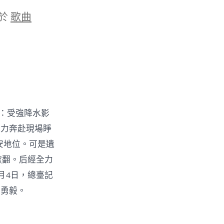
於
歌曲
：受強降水影
氣力奔赴現場睜
安地位。可是遺
掀翻。后經全力
月4日，總臺記
的勇毅。