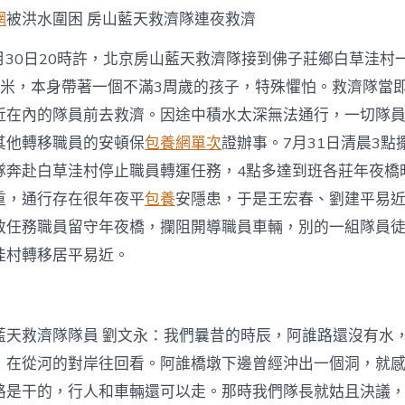
他
網
被洪水圍困 房山藍天救濟隊連夜救濟
們
是
藍
7月30日20時許，北京房山藍天救濟隊接到佛子莊鄉白草洼村
天
2米，本身帶著一個不滿3周歲的孩子，特殊懼怕。救濟隊當
救
濟
近在內的隊員前去救濟。因途中積水太深無法通行，一切隊
隊
其他轉移職員的安頓保
包養網單次
證辦事。7月31日清晨3點
的
“追
隊奔赴白草洼村停止職員轉運任務，4點多達到班各莊年夜橋
夢
重，通行存在很年夜平
包養
安隱患，于是王宏春、劉建平易近
人”
和
政任務職員留守年夜橋，攔阻開導職員車輛，別的一組隊員徒
熱
洼村轉移居平易近。
心
“23”〉
中
藍天救濟隊隊員 劉文永：我們曩昔的時辰，阿誰路還沒有水
，在從河的對岸往回看。阿誰橋墩下邊曾經沖出一個洞，就
路是干的，行人和車輛還可以走。那時我們隊長就姑且決議