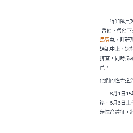
得知隊員
“帶他，帶他
馬費
氣，盯著
通訊中止、途
排查，同時還
員。
他們的性命逆
8月1日1
岸。8月3日上
無性命體征，