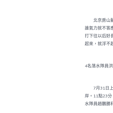
北京房山
誰氣力就不答
打下往以后好
起來，就浮不
4名落水隊員
7月31
岸。11點23
水隊員趙鵬勝