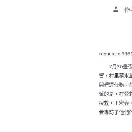
文
作
章
作
者
requestId:69
7月30
響，村里積水
開轉運任務。顛
憾的是，在營
搜救，王宏春
者專訪了他們