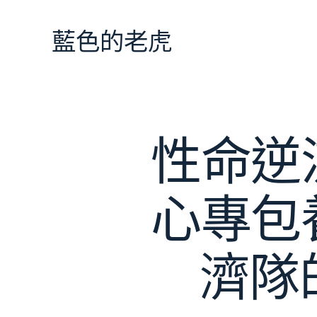
跳
至
藍色的老虎
主
要
內
容
性命逆
心專包
濟隊的