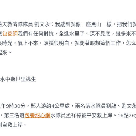
藍天救濟隊隊員 劉文永：我感到就像一座黑山一樣，把我們
應
包養網
我們有任何對抗，全進水里了。深不見底，幾多米
長時光，氣上不來，頭腦很明白，就閉著眼想這個工作，怎
起來。
洪水中逝世里逃生
日上午9時30分，鄙人游約4公里處，兩名落水隊員劉龍、劉文
分，第三名落
包養甜心網
水隊員孟祥祿被平安救上岸。16點2
利自救上岸。