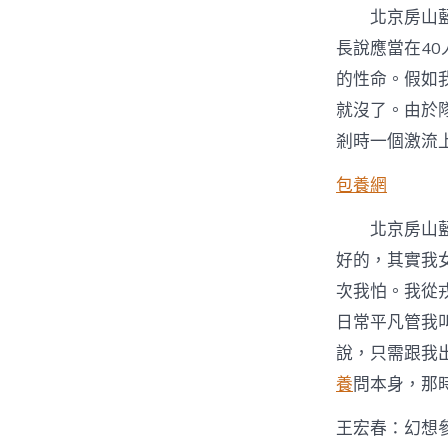
北京房山
長說應當在4
的性命。假如
就沒了。由於
剎時一個激流
包養網
北京房山
好的，其實我
次我怕。我從
日常平凡管我
說，只需跟我
養
問本身，那
王宏春：幻想參