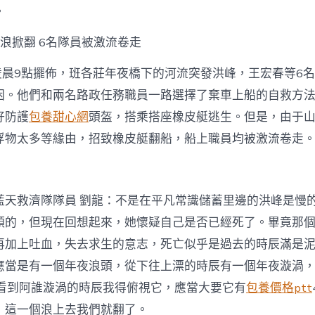
。
浪掀翻 6名隊員被激流卷走
日凌晨9點擺佈，班各莊年夜橋下的河流突發洪峰，王宏春等6
困。他們和兩名路政任務職員一路選擇了棄車上船的自救方法
好防護
包養甜心網
頭盔，搭乘搭座橡皮艇逃生。但是，由于
浮物太多等緣由，招致橡皮艇翻船，船上職員均被激流卷走
藍天救濟隊隊員 劉龍：不是在平凡常識儲蓄里邊的洪峰是慢
頭的，但現在回想起來，她懷疑自己是否已經死了。畢竟那
再加上吐血，失去求生的意志，死亡似乎是過去的時辰滿是
應當是有一個年夜浪頭，從下往上漂的時辰有一個年夜漩渦
，看到阿誰漩渦的時辰我得俯視它，應當大要它有
包養價格ptt
，這一個浪上去我們就翻了。