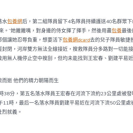
落水
包養網
后，第二組隊員留下4名隊員持續護送40名群眾下
下來。”她撇撇嘴，對身邊的侍女揮了揮手，然後用盡
包養
最後
那個讓她忍辱負重，想要活下
包養網dcard
去的兒子隊員敏捷
徑封閉，河岸雙方無法全線接近，搜救隊員分多路對一切能
啟用無人機停止空中搜刮，但均未能找到王宏春、劉建平易
流而逝 他們的精力朝陽而生
5時38分，第五名落水隊員王宏春在河流下流約23公里處被
午11時，最后一名落水隊員劉建平易近在河流下流50公里處
壯烈就義。