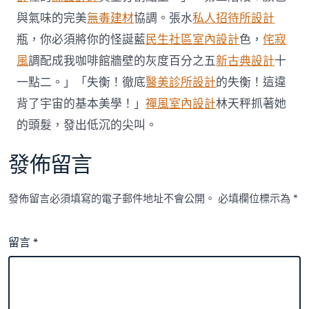
與氣味的完美
無毒建材
協調。張水
私人招待所設計
瓶，你必須將你的怪誕藍
民生社區室內設計
色，
侘寂
風
調配成我咖啡館牆壁的灰度百分之五
新古典設計
十
一點二。」「失衡！徹底
醫美診所設計
的失衡！這違
背了宇宙的基本美學！」
禪風室內設計
林天秤抓著她
的頭髮，發出低沉的尖叫。
發佈留言
發佈留言必須填寫的電子郵件地址不會公開。
必填欄位標示為
*
留言
*