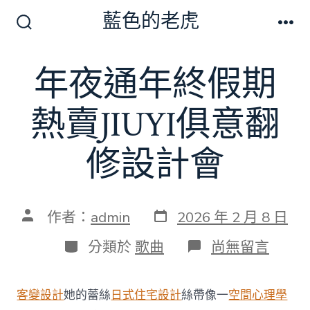
跳
藍色的老虎
至
搜
選
尋
單
主
切
年夜通年終假期
要
換
開
內
關
熱賣JIUYI俱意翻
容
修設計會
發
文
作者：
admin
2026 年 2 月 8 日
表
章
日
作
分
在
分類於
歌曲
尚無留言
期
者
類
〈年
夜
通
客變設計
她的蕾絲
日式住宅設計
絲帶像一
空間心理學
年