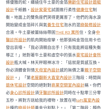
終
條優雅的蛇，纏繞住牛土豪的金箔
樂齡住宅設計
遊艇
假
設計
千紙鶴，
設計家豪宅
試圖進行柔性
健康住宅
制
期
熱
衡。地面上的雙魚座們哭得更厲害了，他們的海水淚
賣
開始變成金箔碎片與氣
養生住宅
泡水的混
綠裝修設計
JIUYI
俱
合液。牛土豪被蕾絲絲帶困
THE R3 寓所
住，全身
中
意
醫診所設計
的肌肉開始痙攣，他那張純金箔信用卡也
翻
修
發出哀嚎。「我必須親自出手！只有我能將這種失衡
設
計
導正！」她對著牛土豪和虛空中的張水
豪宅設計
會所
會〉
設計
瓶大喊。林天秤眼神冰冷：「這就是質感互換。
中
你必須體會到情
天母室內設計
感的無價之重
親子空間
設計
。」「第
老屋翻新
大直室內設計
三階段：時間與
退休宅設計
空間的絕對對
商業空間室內設計
稱。你們
必
身心診所設計
須
牙醫診所設計
同時在十點零三分零
五秒，將對方送給我的禮物，放置在吧
loft風室內設
計
檯的
綠設計師
黃金分割點上。」「第二階段：顏色