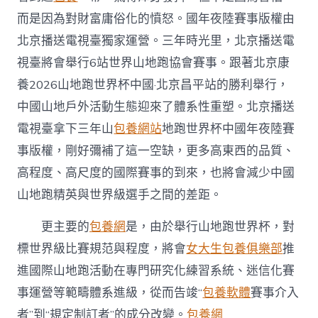
而是因為對財富庸俗化的憤怒。國年夜陸賽事版權由
北京播送電視臺獨家運營。三年時光里，北京播送電
視臺將會舉行6站世界山地跑協會賽事。跟著北京康
養2026山地跑世界杯中國·北京昌平站的勝利舉行，
中國山地戶外活動生態迎來了體系性重塑。北京播送
電視臺拿下三年山
包養網站
地跑世界杯中國年夜陸賽
事版權，剛好彌補了這一空缺，更多高東西的品質、
高程度、高尺度的國際賽事的到來，也將會減少中國
山地跑精英與世界級選手之間的差距。
更主要的
包養網
是，由於舉行山地跑世界杯，對
標世界級比賽規范與程度，將會
女大生包養俱樂部
推
進國際山地跑活動在專門研究化練習系統、迷信化賽
事運營等範疇體系進級，從而告竣“
包養軟體
賽事介入
者”到“規定制訂者”的成分改變。
包養網