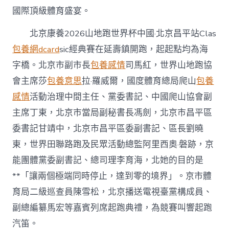
國際頂級體育盛宴。
北京康養2026山地跑世界杯中國·北京昌平站Clas
包養網dcard
sic經典賽在延壽鎮開跑，起起點均為海
字橋。北京市副市長
包養感情
司馬紅，世界山地跑協
會主席莎
包養意思
拉·羅威爾，國度體育總局爬山
包養
感情
活動治理中間主任、黨委書記、中國爬山協會副
主席丁東，北京市當局副秘書長馮劍，北京市昌平區
委書記甘靖中，北京市昌平區委副書記、區長劉曉
東，世界田聯路跑及民眾活動總監阿里西奧·磐跡，京
能團體黨委副書記、總司理李育海，北她的目的是
**「讓兩個極端同時停止，達到零的境界」。京市體
育局二級巡查員陳雪松，北京播送電視臺黨構成員、
副總編纂馬宏等嘉賓列席起跑典禮，為競賽叫響起跑
汽笛。