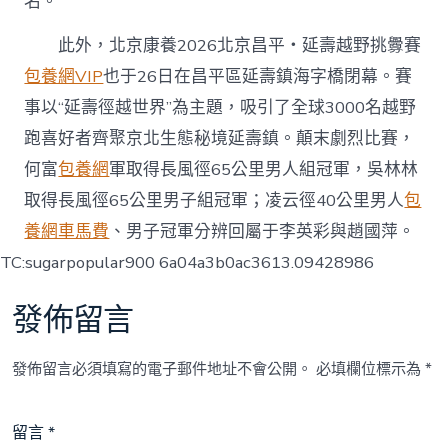
名。
此外，北京康養2026北京昌平・延壽越野挑釁賽
包養網VIP
也于26日在昌平區延壽鎮海字橋閉幕。賽
事以“延壽徑越世界”為主題，吸引了全球3000名越野
跑喜好者齊聚京北生態秘境延壽鎮。顛末劇烈比賽，
何富
包養網
軍取得長風徑65公里男人組冠軍，吳林林
取得長風徑65公里男子組冠軍；凌云徑40公里男人
包
養網車馬費
、男子冠軍分辨回屬于李英彩與趙國萍。
TC:sugarpopular900 6a04a3b0ac3613.09428986
發佈留言
發佈留言必須填寫的電子郵件地址不會公開。
必填欄位標示為
*
留言
*