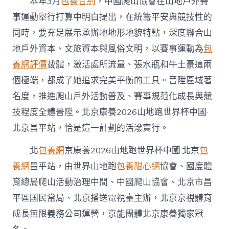
本年3月
包養合約
，中國爬山協會在山地戶外賽
事運動舉行打算中明白提出，在統籌平安與競技性的
同時，要充足展示承辦地地形地貌特點，深度聯合山
地戶外資本、文旅資本與風俗文明，以賽事運動為
包
養網評價
載體，激活處所流量、張水瓶和牛土豪這兩
個極端，都成了她追求完美平衡的工具。晉陞區域著
名度，推進爬山戶外活動普及、賽事規范化成長與競
技程度全體晉陞。北京康養2026山地跑世界杯中國·
北京昌平站，恰是這一計劃的活潑實行。
北
包養網
京康養2026山地跑世界杯中國·北京
包
養網
昌平站，由世界山地跑
包養甜心網
協會、國度體
育總局爬山活動治理中間、中國爬山協會、北京市昌
平區國民當局、北京播送電視臺主辦，北京京視體育
成長無限義務公司運營，京能團體北京康養獨家冠