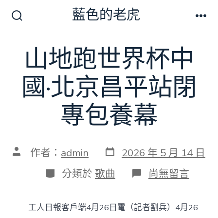
跳
藍色的老虎
至
搜
選
尋
單
主
切
山地跑世界杯中
要
換
開
內
關
國·北京昌平站閉
容
專包養幕
發
文
作者：
admin
2026 年 5 月 14 日
表
章
日
作
分
在
分類於
歌曲
尚無留言
期
者
類
〈山
地
跑
工人日報客戶端4月26日電（記者劉兵）4月26
世