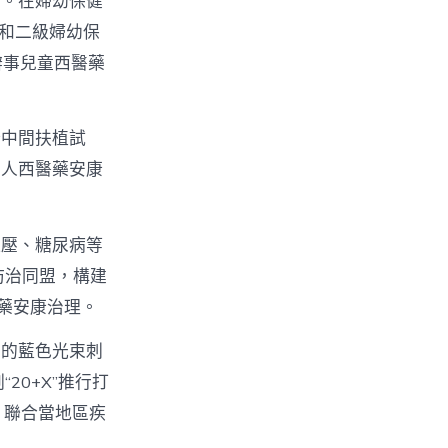
動。在婦幼保健
和二級婦幼保
辦事兒童西醫藥
康中間扶植試
年人西醫藥安康
血壓、糖尿病等
防治同盟，構建
藥安康治理。
空的藍色光束刺
20+X”推行打
）聯合當地區疾