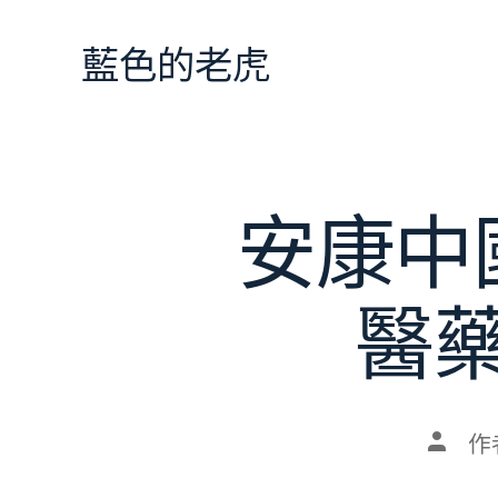
跳
至
藍色的老虎
主
要
內
容
安康中
醫
文
作
章
作