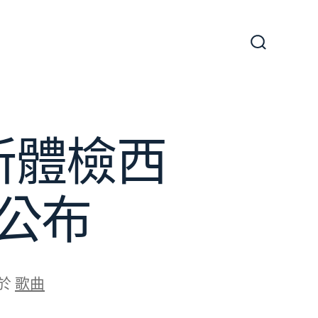
搜
尋
切
換
開
關
所體檢西
公布
於
歌曲