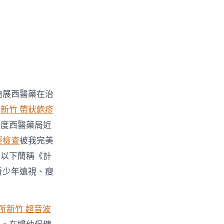
施展西醫藥在治
雅
新竹 帶狀皰疹
國度西醫藥局近
經檢查
被我完美
（以下簡稱《計
青少年遠視、瘦
所
新竹 超音波