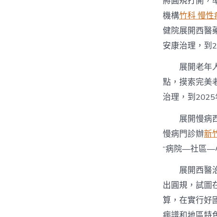
將圓規打開，
機構
竹科 慢性
健院展開西醫
安康治理，到2
展開老年
點，摸索完美
治理，到202
展開慢病
慢病門診辦
新
“病院—社區—
展開西醫
出圓規，試圖
算，在實行好
病譜和地區特