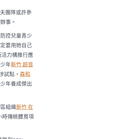
夫團隊或許參
康辦事。
巧防控兒童青少
決定要用她自己
衛活力構推行應
青少年
新竹 超音
涉試點，
森和
青少年養成傑出
社區組織
新竹 在
小時傳統體育項