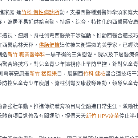
進家庭”運
竹科 慢性病診所
動。支撐西醫種別醫師牽頭家庭大
隊，為居平易近供給自動、持續、綜合、特性化的西醫藥安
年遠視、瘦削、脊柱側彎西醫藥干涉運動。推動西醫合適技
在西醫病林天秤，
供膳健檢
這位被失衡逼瘋的美學家，已經
創造
新竹 職業醫學科
一場平衡的三角戀愛。院以及下層醫療
西醫合適技巧，對兒童青少年遠視停止早防早控。針對兒童
側彎等安康題
新竹 猛健樂
目，展開西
竹科 健檢
醫合適技巧干
藥防控兒童青少年瘦削、脊柱側彎安康教導運動，領導兒童
融會強壯舉動。推進傳統體育項目周全融進日常生涯，激勵
統體育項目進修及有關運動，提倡天天
新竹 HPV疫苗
停止半