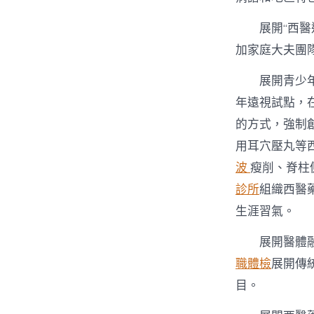
展開“西醫
加家庭大夫團
展開青少
年遠視試點，
的方式，強制
用耳穴壓丸等
波
瘦削、脊柱
診所
組織西醫
生涯習氣。
展開醫體
職體檢
展開傳
目。