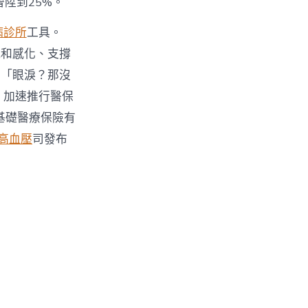
陞到25%。
病診所
工具。
風和感化、支撐
：「眼淚？那沒
。加速推行醫保
基礎醫療保險有
 高血壓
司發布