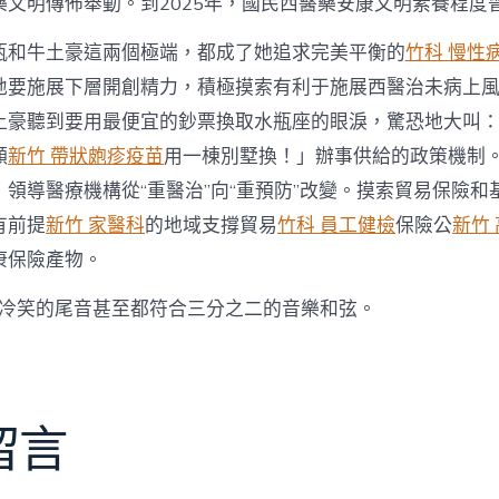
藥文明傳佈舉動。到2025年，國民西醫藥安康文明素養程度晉
瓶和牛土豪這兩個極端，都成了她追求完美平衡的
竹科 慢性
地要施展下層開創精力，積極摸索有利于施展西醫治未病上
土豪聽到要用最便宜的鈔票換取水瓶座的眼淚，驚恐地大叫
願
新竹 帶狀皰疹疫苗
用一棟別墅換！」辦事供給的政策機制
領導醫療機構從“重醫治”向“重預防”改變。摸索貿易保險和
有前提
新竹 家醫科
的地域支撐貿易
竹科 員工健檢
保險公
新竹
康保險產物。
冷笑的尾音甚至都符合三分之二的音樂和弦。
留言