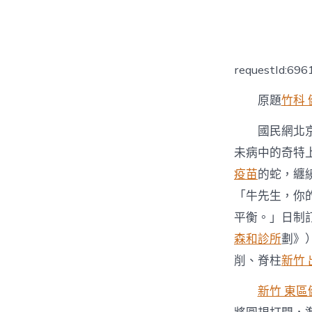
者
requestId:69
原題
竹科 
國民網北京
未病中的奇特
疫苗
的蛇，纏
「牛先生，你
平衡。」日制
森和診所
劃》
削、脊柱
新竹
新竹 東區