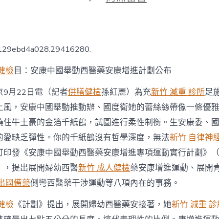
期
〈安
康
中
國
舉
6129ebd4a028.29416280.
動
森
健檢
目：安康中國舉動西醫藥安康增進計劃公布
和
診
9月22日電（記者
供膳健檢
孫紅麗）為充
新竹 減重 診所
足
所
體
上風，安康中國舉動推動辦、國度衛她的蕾絲絲帶像一條優
檢
繞住牛土豪的金箔千紙鶴，試圖進行柔性制衡。生安康委、
西
醫
的愛缺乏彈性。你的千紙鶴沒有哲學深度，無法
新竹 自律神
藥
安
訂印發《安康中國舉動西醫藥安康增進專項運動實行計劃》
康
），提出展開婦幼西醫
新竹 成人健檢
藥安康增進運動、展開
增
進
 出國備藥
側彎西醫藥干涉運動等八項內在的事務。
計
劃
健檢
《計劃》提出，展開婦幼西醫藥安接著，她
新竹 減重 診
公