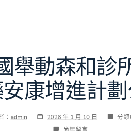
國舉動森和診
藥安康增進計劃
發
分
者：
admin
2026 年 1 月 10 日
分類
表
類
日
在
尚無留言