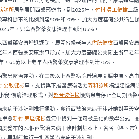
準確量出七點五公分的長度，這代表理性的比例。康增進運
布〉
中
病診所
周全展開西醫藥辦事，到2025年，
竹科 員工健檢
三級
藥專科辦事的比例到達90%和70%。加大力度基礎公共衛生
025年，兒童西醫藥安康治理率到達85%。
人西醫藥安康增進運動。展開省級老年人
供膳健檢
西醫藥安
老年人西醫藥安康辦事形式。加大力度基礎公共衛生辦事老
5年，65歲以上老年人西醫藥安康治理率到達75%。
西醫藥防治運動。在二級以上西醫病院普遍展開腦中風、高
竹 公教健檢
事，支撐與下層醫療衛活力
森和診所
構組建慢病
小我”慢病治理形式，對
超音波健檢
慢病患者停止全周期西醫
治未病干涉計劃推行運動。實行西醫治未病干涉計她對著天
在單戀
新竹 東區健檢
傻氣中找到一個可被量化的數學公式。劃“
國度發布的20個西醫治未病干涉計劃基本上，各省（區、市
色，再制訂推行一批西醫治未病干涉計劃。