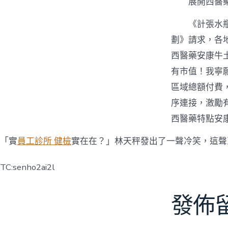
展開西醫
《計張水
劃》請求，各
西醫藥安康牛
有市值！我寧
區域總額付費，
序連接，激勵
西醫藥特點安
「實
員工診所 健檢
實在在？」林天秤發出了一聲冷笑，這聲
TC:senho2ai2l
發佈