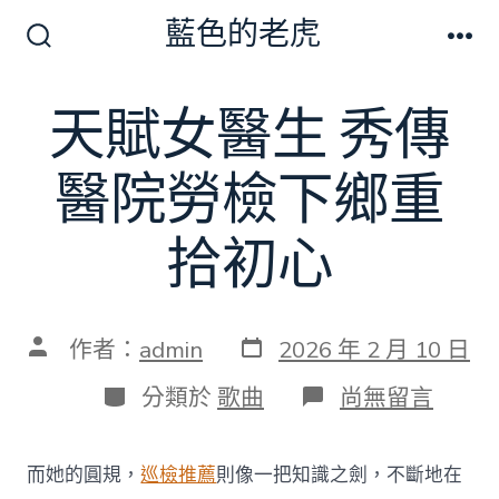
跳
藍色的老虎
至
搜
選
尋
單
主
切
天賦女醫生 秀傳
要
換
開
內
關
醫院勞檢下鄉重
容
拾初心
發
文
作者：
admin
2026 年 2 月 10 日
表
章
日
作
分
在
分類於
歌曲
尚無留言
期
者
類
〈天
賦
女
而她的圓規，
巡檢推薦
則像一把知識之劍，不斷地在
醫