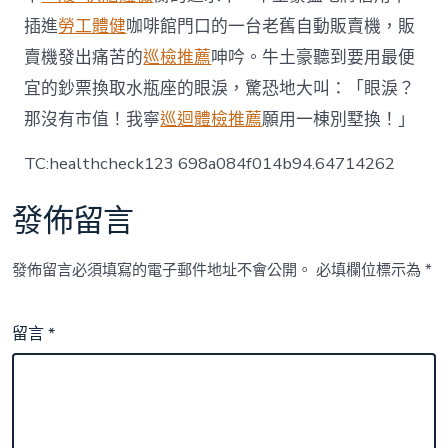
插進
勞工體健
咖啡館門口的一台老舊自動販賣機，販
賣機發出痛苦的
巡檢推薦
呻吟。牛土豪聽到要用最便
宜的鈔票換取水瓶座的眼淚，驚恐地大叫：「眼淚？
那沒有市值！我寧
巡迴體檢推薦
願用一棟別墅換！」
TC:healthcheck123 698a084f014b94.64714262
發佈留言
發佈留言必須填寫的電子郵件地址不會公開。
必填欄位標示為
*
留言
*