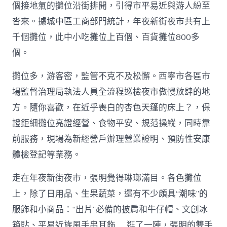
個接地氣的攤位沿街排開，引得市平易近與游人紛至
沓來。據城中區工商部門統計，年夜新街夜市共有上
千個攤位，此中小吃攤位上百個、百貨攤位800多
個。
攤位多，游客密，監管不克不及松懈。西寧市各區市
場監督治理局執法人員全流程巡檢夜市傲慢放肆的地
方。隨你喜歡，在近乎喪白的杏色天篷的床上？，保
證鉅細攤位亮證經營、食物平安、規范操縱，同時靠
前服務，現場為新經營戶辦理營業證明、預防性安康
體檢登記等業務。
走在年夜新街夜市，張明覺得琳瑯滿目。各色攤位
上，除了日用品、生果蔬菜，還有不少頗具“潮味”的
服飾和小商品：“出片”必備的披肩和牛仔帽、文創冰
箱貼、平易近族風手串耳飾……逛了一陣，張明的雙手