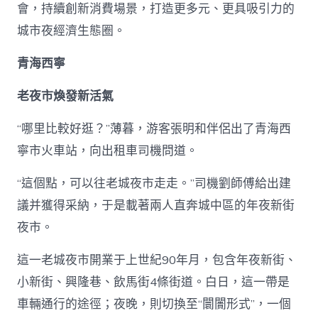
會，持續創新消費場景，打造更多元、更具吸引力的
城市夜經濟生態圈。
青海西寧
老夜市煥發新活氣
“哪里比較好逛？”薄暮，游客張明和伴侶出了青海西
寧市火車站，向出租車司機問道。
“這個點，可以往老城夜市走走。”司機劉師傅給出建
議并獲得采納，于是載著兩人直奔城中區的年夜新街
夜市。
這一老城夜市開業于上世紀90年月，包含年夜新街、
小新街、興隆巷、飲馬街4條街道。白日，這一帶是
車輛通行的途徑；夜晚，則切換至“闤闠形式”，一個