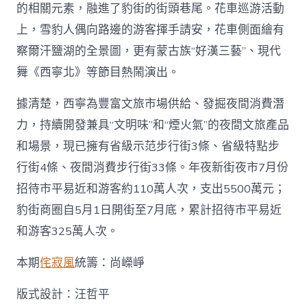
的相關元素，融進了豹街的街頭巷尾。花車巡游活動
上，雪豹人偶向路邊的游客揮手請安，花車側面繪有
察爾汗鹽湖的全景圖，更有蒙古族“好漢三藝”、現代
舞《西寧北》等節目熱鬧演出。
據清楚，西寧為豐富文旅市場供給、發掘夜間消費潛
力，持續開發兼具“文明味”和“煙火氣”的夜間文旅產品
和場景，現已擁有省級示范步行街3條、省級特點步
行街4條、夜間消費步行街33條。年夜新街夜市7月份
招待市平易近和游客約110萬人次，支出5500萬元；
豹街商圈自5月1日開街至7月底，累計招待市平易近
和游客325萬人次。
本期
侘寂風
統籌：尚嶸崢
版式設計：汪哲平