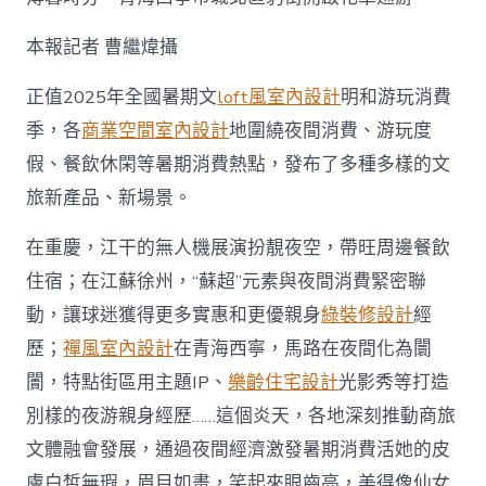
察
·
本報記者 曹繼煒攝
暑
期
正值2025年全國暑期文
loft風室內設計
明和游玩消費
消
費）〉
季，各
商業空間室內設計
地圍繞夜間消費、游玩度
中
假、餐飲休閑等暑期消費熱點，發布了多種多樣的文
旅新產品、新場景。
在重慶，江干的無人機展演扮靚夜空，帶旺周邊餐飲
住宿；在江蘇徐州，“蘇超”元素與夜間消費緊密聯
動，讓球迷獲得更多實惠和更優親身
綠裝修設計
經
歷；
禪風室內設計
在青海西寧，馬路在夜間化為闤
闠，特點街區用主題IP、
樂齡住宅設計
光影秀等打造
別樣的夜游親身經歷……這個炎天，各地深刻推動商旅
文體融會發展，通過夜間經濟激發暑期消費活她的皮
膚白皙無瑕，眉目如畫，笑起來眼齒亮，美得像仙女