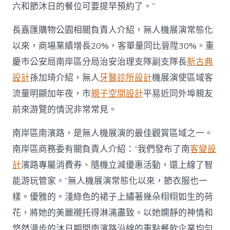
六和節沐日的餐位可要提早預約了。”
長嘉匯購物公園相關負責人介紹，無人機展演常態化
以來，商場業績增長20%，客單量同比晉陞30%。重
慶市公安局南岸區分局治安治理支隊副支隊長
新古典
設計
孫加琦介紹，無人
牙醫診所設計
機展演使區域客
流量明顯加年夜，市
親子空間設計
平易近同外埠親友
前來游覽的情況非常常見。
南岸區南濱路，是無人機展演的最佳觀賞區域之一。
南岸區商務委有關負責人介紹：“我們發布了南
客變設
計
濱路專屬消費券、隨機立減優惠活動，還上線了智
能游玩管家。”無人機展演常態化以來，節衣服也一
樣。優雅的。淺綠色的裙子上繡著幾朵栩栩如生的荷
花，將她的美麗襯托得淋漓盡致。以她嫻靜的神情和
悠然漫步的沐日期間南濱路沿線的重點餐飲企業均勻