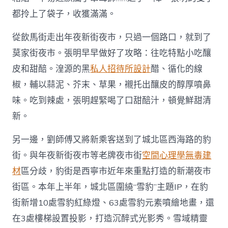
都拎上了袋子，收獲滿滿。
從飲馬街走出年夜新街夜市，只過一個路口，就到了
莫家街夜市。張明早早做好了攻略：往吃特點小吃釀
皮和甜醅。湟源的黑
私人招待所設計
醋、循化的線
椒，輔以蒜泥、芥末、草果，襯托出釀皮的醇厚噴鼻
味。吃到辣處，張明趕緊喝了口甜醅汁，頓覺鮮甜清
新。
另一邊，劉師傅又將新乘客送到了城北區西海路的豹
街。與年夜新街夜市等老牌夜市街
空間心理學
無毒建
材
區分歧，豹街是西寧市近年來重點打造的新潮夜市
街區。本年上半年，城北區圍繞“雪豹”主題IP，在豹
街新增10處雪豹紅綠燈、63處雪豹元素噴繪地畫，還
在3處樓梯設置投影，打造沉醉式光影秀。雪域精靈