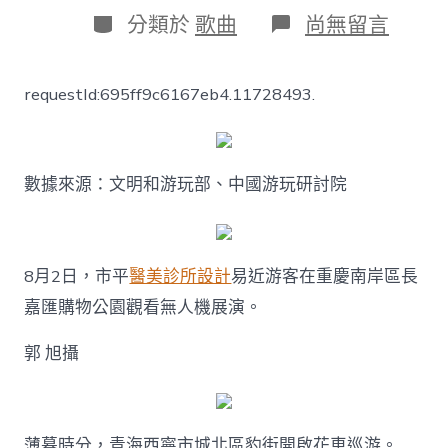
日
作
分
在
分類於
歌曲
尚無留言
期
者
類
〈夜
間
經
requestId:695ff9c6167eb4.11728493.
濟，
讓
燈
火
JIUYI
數據來源：文明和游玩部、中國游玩研討院
俱
意
空
間
8月2日，市平
醫美診所設計
易近游客在重慶南岸區長
設
計
嘉匯購物公園觀看無人機展演。
更
亮
郭 旭攝
（年
夜
數
據
觀
薄暮時分，青海西寧市城北區豹街開啟花車巡游。