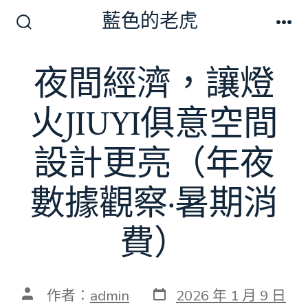
跳
藍色的老虎
至
搜
選
尋
單
主
切
夜間經濟，讓燈
要
換
開
內
關
火JIUYI俱意空間
容
設計更亮（年夜
數據觀察·暑期消
費）
發
文
作者：
admin
2026 年 1 月 9 日
表
章