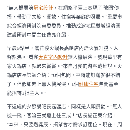
“無人機展演
豪宅設計
，在網絡平臺上實現了‘破圈’傳
播，帶動了文旅、餐飲、住宿等業態的發展。”重慶市
綜合經濟研討院黨委委員、推動成渝地區雙城經濟圈
建設研討中間主任曹亮介紹。
早晨9點半，鶯花渡火鍋長嘉匯店內煙火氣升騰、人
聲鼎沸。“看完
大直室內設計
無人機展演，發現這里有
家火鍋店，就過來嘗嘗。”來自丹麥的游客戴維說。火
鍋店店長梁穎介紹：“8個包間，平時能訂滿就很不錯
了。但假如趕上無人機展演，1個
健康住宅
包間甚至
能招待3批主人。”
不遠處的夕照餐吧長嘉匯店，同樣是人頭攢動。“無人
機一飛，客流量就躥上往三成！”店長楊正東介紹，
“本來，只要過誕辰、搞聚會才需求訂座位。現在，周