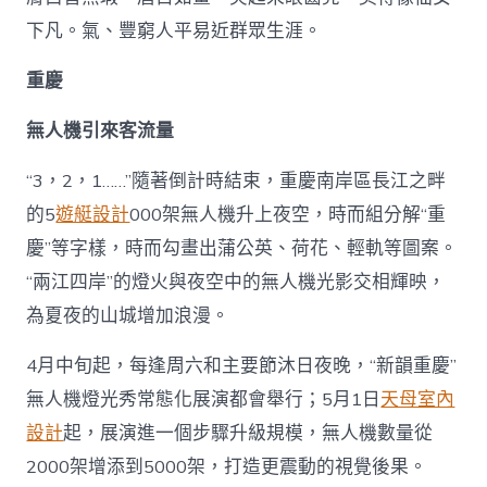
下凡。氣、豐窮人平易近群眾生涯。
重慶
無人機引來客流量
“3，2，1……”隨著倒計時結束，重慶南岸區長江之畔
的5
遊艇設計
000架無人機升上夜空，時而組分解“重
慶”等字樣，時而勾畫出蒲公英、荷花、輕軌等圖案。
“兩江四岸”的燈火與夜空中的無人機光影交相輝映，
為夏夜的山城增加浪漫。
4月中旬起，每逢周六和主要節沐日夜晚，“新韻重慶”
無人機燈光秀常態化展演都會舉行；5月1日
天母室內
設計
起，展演進一個步驟升級規模，無人機數量從
2000架增添到5000架，打造更震動的視覺後果。