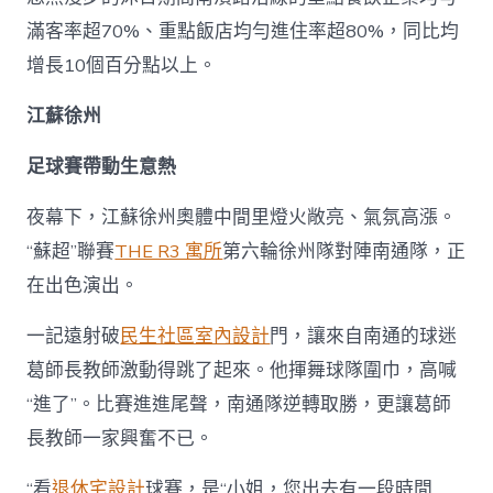
滿客率超70%、重點飯店均勻進住率超80%，同比均
增長10個百分點以上。
江蘇徐州
足球賽帶動生意熱
夜幕下，江蘇徐州奧體中間里燈火敞亮、氣氛高漲。
“蘇超”聯賽
THE R3 寓所
第六輪徐州隊對陣南通隊，正
在出色演出。
一記遠射破
民生社區室內設計
門，讓來自南通的球迷
葛師長教師激動得跳了起來。他揮舞球隊圍巾，高喊
“進了”。比賽進進尾聲，南通隊逆轉取勝，更讓葛師
長教師一家興奮不已。
“看
退休宅設計
球賽，是“小姐，您出去有一段時間