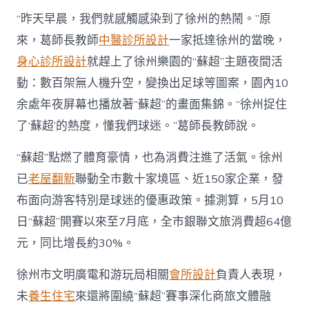
“昨天早晨，我們就感觸感染到了徐州的熱鬧。”原
來，葛師長教師
中醫診所設計
一家抵達徐州的當晚，
身心診所設計
就趕上了徐州樂園的“蘇超”主題夜間活
動：數百架無人機升空，變換出足球等圖案，園內10
余處年夜屏幕也播放著“蘇超”的畫面集錦。“徐州捉住
了‘蘇超’的熱度，懂我們球迷。”葛師長教師說。
“蘇超”點燃了體育豪情，也為消費注進了活氣。徐州
已
老屋翻新
聯動全市數十家境區、近150家企業，發
布面向游客特別是球迷的優惠政策。據測算，5月10
日“蘇超”開賽以來至7月底，全市銀聯文旅消費超64億
元，同比增長約30%。
徐州市文明廣電和游玩局相關
會所設計
負責人表現，
未
養生住宅
來還將圍繞“蘇超”賽事深化商旅文體融