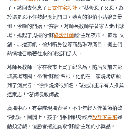
了，該回去休息了
日式住宅設計
。”蔡修忍了又忍，終
於還是忍不住鼓起勇氣開口。她真的很怕小姑娘會暈
倒。今晚的開始。”賽后，葛師長教師帶著家人走出球
場，逛起了周邊的“蘇
綠設計師
超”主題夜市。“蘇超”文
創、非遺剪紙、徐州噴鼻包等商品琳瑯滿目，攤主們
熱情地召喚著往來的球迷和游人。
葛師長教師一家在夜市上買了紀念品，隨后又前去彭
城廣場商圈。憑借“蘇超”票根，他們在一家燒烤店領
到了消費券。“徐州燒烤很知名，球迷群里早有人推薦
這家店！”葛師長教師說。
廣場中心，有樂隊現場表演，不少年輕人伴著節拍歡
快起舞。闤闠上，孩子們爭相親身經歷
設計家豪宅
運
動類游戲，優勝者還能贏取“蘇超”主題的小獎品。