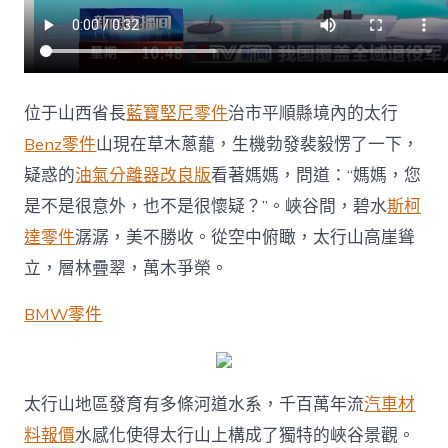
位于山西省長
藍寶堅尼零件
治市平順縣境內的太行
Benz零件
山現在草木蔥蘢，生機勃發裴毅愣了一下，
疑惑的
油氣分離器改良版
看著媽媽，問道：“媽媽，您
是不是很意外，也不是很懷疑？”。峽谷間，碧水
斯柯
達零件
潺潺，美不勝收。從空中俯瞰，太行山高崖聳
立，層林疊翠，萬木爭榮。
BMW零件
太行山地區發育有多條河道水系，千百萬年流
汽車材
料報價
水感化使得太行山上構成了獨特的峽谷景觀。