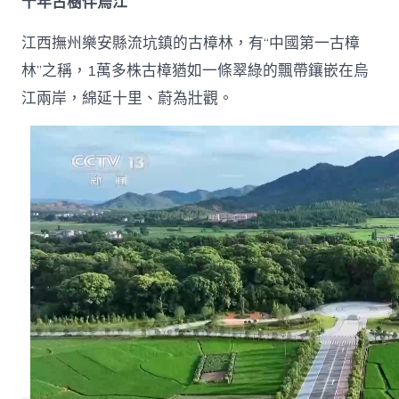
千年古樹伴烏江
江西撫州樂安縣流坑鎮的古樟林，有“中國第一古樟
林”之稱，1萬多株古樟猶如一條翠綠的飄帶鑲嵌在烏
江兩岸，綿延十里、蔚為壯觀。