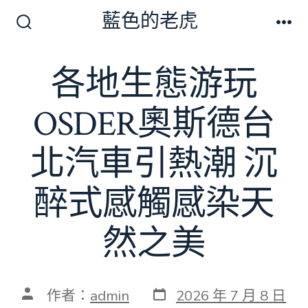
跳
藍色的老虎
至
搜
選
尋
單
主
切
各地生態游玩
要
換
開
內
關
OSDER奧斯德台
容
北汽車引熱潮 沉
醉式感觸感染天
然之美
發
文
作者：
admin
2026 年 7 月 8 日
表
章