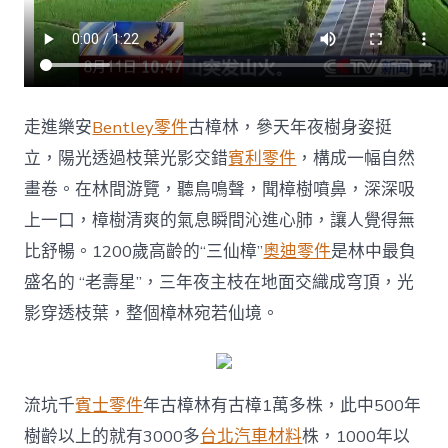
走進樂安
Bentley零件
古樟林，參天年夜樹身姿挺
立，陽光透過枝葉光影交錯
賓利零件
，構成一幅自然
畫卷。在林間游覽，聽鳥鳴聲，聞樟樹噴鼻，深深吸
上一口，樟樹清爽的氣息瞬間沁進心肺，讓人覺得無
比舒暢。1200歲高齡的“三仙樟”
奧迪零件
是林中最負
盛名的 “老壽星”，三年夜主枝在地面交織成穹頂，光
影穿透枝葉，整個樟林宛若仙境。
流坑千
賓士零件
年古樟林有古樟1萬多株，此中500年
樹齡以上的就有3000多
台北汽車材料
株，1000年以