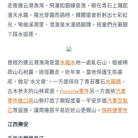
走進連云港漁灣，飛瀑如銀練垂落，砸在青石上濺起
漫天水霧，陽光穿霧而過時，偶爾還會折射出七彩虹
光。彎曲溪澗里，澄澈泉水漫過腳踝，孩童們光著腳
丫踩水追逐。
曾經的連云港漁灣是當
水箱水
地一處亂石山，植被稀
疏山石袒露，途徑難走。近年來，當地保護生態基
底，做足“水文章”，一方面保存了青苔覆石
水箱精
、
古木參天的山林資源，
Porsche零件
另一方面依
汽車
零件進口商
山勢打造了親程度臺、平安步道
汽車空氣
芯
等設施，讓周邊居平易近近山更親山。
保時捷零件
江西樂安