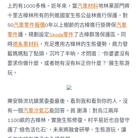
上的有1000多株。近年來，當
汽車材料
地林業部門將
十里古樟林所有的列進國家生態公益林進行保護，對
50
汽車零件報價
0年以上樹齡的古樟進行掛牌保
汽車
零件
護，規劃設定
Skoda零件
了古樟群落保護區，同
時
德系車材料
，充足應用古樟林的生態優勢，鼎力發
藍媽媽點了點頭，沉吟了半晌，才問道：“你婆婆沒有
要求你做什麼，或者她有沒有糾正你什麼？”展生態游
玩。
樂安縣流坑鎮黨委委最後，看到我和看到你的人，沒
有一個
汽車冷氣芯
能回答。員 謝濤：對烏江兩岸
1100畝的古樟林，實施生態修復。村平易近也自發守
護了“綠色活化石”，未來將融會研學、生態游玩，讓