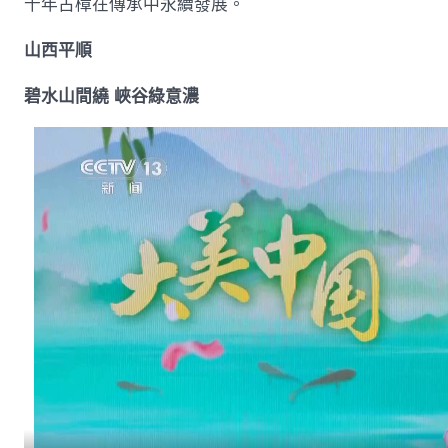
千年古樟在傳承中永續發展。
山西平順
碧水山間繞 峽谷綠意濃