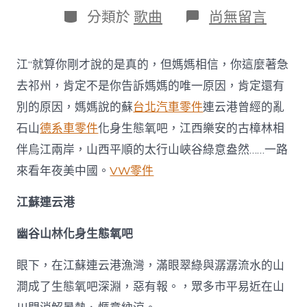
日
作
分
在
分類於
歌曲
尚無留言
期
者
類
〈各
地
生
江“就算你剛才說的是真的，但媽媽相信，你這麼著急
態
游
去祁州，肯定不是你告訴媽媽的唯一原因，肯定還有
玩
別的原因，媽媽說的蘇
台北汽車零件
連云港曾經的亂
OSDER
奧
石山
德系車零件
化身生態氧吧，江西樂安的古樟林相
斯
伴烏江兩岸，山西平順的太行山峽谷綠意盎然……一路
德
台
來看年夜美中國。
VW零件
北
汽
江蘇連云港
車
引
幽谷山林化身生態氧吧
熱
潮
沉
眼下，在江蘇連云港漁灣，滿眼翠綠與潺潺流水的山
醉
澗成了生態氧吧深淵，惡有報。，眾多市平易近在山
式
感