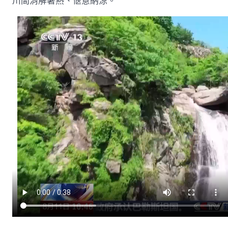
川間消解暑熱、愜意納涼。
觸
感
染
天
然
之
美〉
中