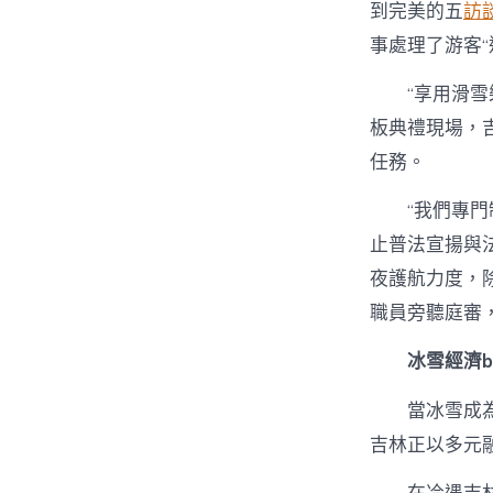
到完美的五
訪
事處理了游客
“享用滑
板典禮現場，
任務。
“我們專
止普法宣揚與
夜護航力度，
職員旁聽庭審
冰雪經濟b
當冰雪成
吉林正以多元