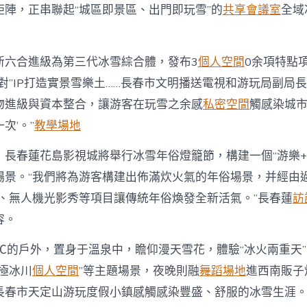
矩陣，正串聯起“城區即景區、出門即玩雪”的
共享會議室
全域
新六合進級為第三代冰雪綜合體，發布3
個人空間
0余項特點
對”IP打造實景雪樂土……長春市文明播送電視和游玩局副局長
物進級與資本整合，讓游客在玩雪之余感
私密空間
觸感染城市
次’。”
教學場地
，長春蓮花島影視城將舉行冰雪年俗燈籠節，構建一個“游樂+
場景。“我們將為游客構建出佈滿炊火氣的年俗場景，并經由
’、無人機光影秀等項目讓傳統年俗煥發全新活氣。”長春蓮
訪
容。
0℃的戶外，置身于溫泉中，瞻仰漫天雪花，體驗“冰火兩重天
極冰川
個人空間
”等主題場景，夜晚則融
舞蹈場地
進西南販子
長春市天定山游玩度假小鎮感觸感染豐盛、舒服的冰雪生涯。