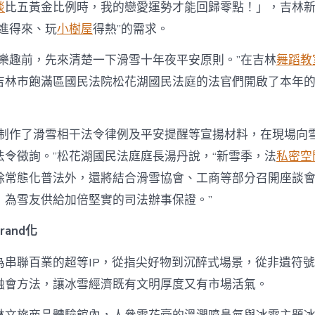
談
比五黃金比例時，我的戀愛運勢才能回歸零點！」，吉林
“進得來、玩
小樹屋
得熱”的需求。
雪樂趣前，先來清楚一下滑雪十年夜平安原則。”在吉林
舞蹈教
吉林市飽滿區國民法院松花湖國民法庭的法官們開啟了本年
門制作了滑雪相干法令律例及平安提醒等宣揚材料，在現場向
法令徵詢。”松花湖國民法庭庭長湯丹說，“新雪季，法
私密空
除常態化普法外，還將結合滑雪協會、工商等部分召開座談
，為雪友供給加倍堅實的司法辦事保證。”
rand化
為串聯百業的超等IP，從指尖好物到沉醉式場景，從非遺符
融會方法，讓冰雪經濟既有文明厚度又有市場活氣。