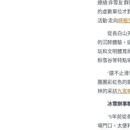
繚繞‘非雪友’
的虛數單位才
活動’走向
時租
從長白山
的沉醉體驗，
玩和文明體育
粉雪谷等特點
“遠不止滑
團團彩虹色的
林的采訪
九宮
冰雪辦事
“5年前
場門口，太便利