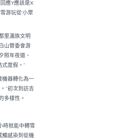
回應Y應該是X
雪游玩從‘小眾
都里滿族文明
白山管委會游
增夕照年夜道、
站式度假。”
被機器轉化為一
。”初次到訪吉
的多樣性。
小時就能中轉雪
感觸感染到從機