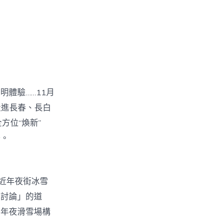
體驗……11月
走進長春、長白
方位“煥新”
墻。
近年夜街冰雪
學討論」的道
六年夜滑雪場構