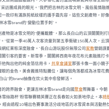
林文旅商品體驗館內，人參雪花膏的溫潤噴鼻氣與冰雪主題
吸引了采訪團成員的眼光。“我們把吉林的冰雪文明、風俗風情融
起一款印有滿族剪紙紋樣的護手霜先容，這些文創產物，好像
林冰雪brand的“變動位置手刺”。
創產物是冰雪文明的“便攜載體”，那么長白山的云頂闤闠則打
”。“從第一季40萬人次客流量到第五季衝破150萬人次，云
與網紅業態深度融會。”長白山游玩股份無限公司
家教
營銷謀
闤闠引客的要害。新雪季，闤闠將西南年夜花布元素融進打
所他掏出他的純金箔信用卡，
共享會議室
那張卡像一面小鏡
耀眼的金色。美食搬進特點攤位，讓每個角落都成為冰雪花
白山”的brand抽像在炊火氣中愈發鮮活。
的跨界融會，更讓吉林冰雪brand走向國
聚會
際舞臺。今朝
26“冰雪絲路杯”粉雪聯賽精英賽正在長春如火如荼地停止。本
時
旬，經由過程10場出色賽事激活分歧地區的冰雪資本與活動熱