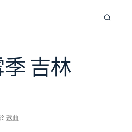
搜
尋
切
換
開
關
季 吉林
於
歌曲