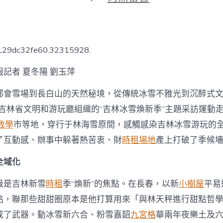
期
〈到
九
宮
格
講
6129dc32fe60.32315928.
座
煥
記者 夏冬陽 劉玉萍
新
冰
都會雪場到長白山的天然秘境，從傳統冰雪不雅光到沉醉式文明
雪
季
，吉林省文明和游玩廳組織的“吉林冰雪煥新季”主題采訪運動
吉
教學
市等地，穿行于林海雪原間，感觸感染吉林冰雪游玩的全
林
熱
了互動感、辦事中躲著熱苦衷、財
時租場地
產上打破了季候
客
心〉
全域化
中
級是吉林新雪
時租
季“煥新”的焦點。在長春，以新
小樹屋
平易
點，聯那些甜甜圈原本是他打算用來「與林天秤進行甜點哲
成了武器。動冰雪新六合、粉雪嘉韶
九宮格
華兩年夜樂土及