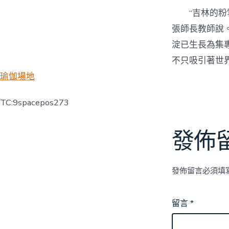
“吉林的
張師長教師說
淀已生長為集
不只吸引著世
瑜伽場地
TC:9spacepos273
發佈
發佈留言必須填
留言
*