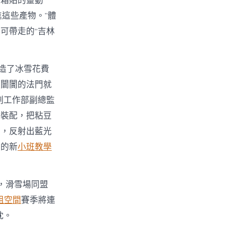
冰箱貼的靈動
進這些產物。”體
可帶走的“吉林
造了冰雪花費
頂闤闠的法門就
劃工作部副總監
卡裝配，把粘豆
子，反射出藍光
費的新
小班教學
，滑雪場同盟
租空間
賽季將連
忱。