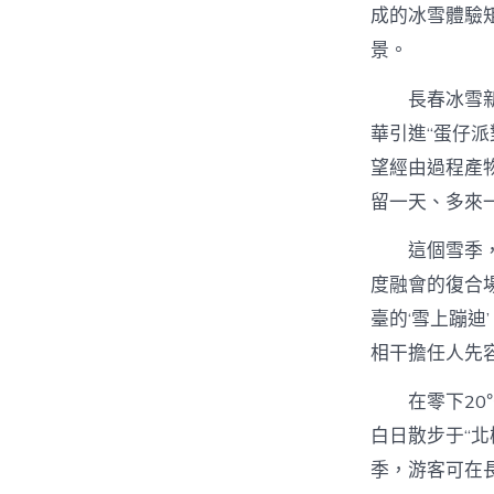
成的冰雪體驗
景。
長春冰雪
華引進“蛋仔派
望經由過程產
留一天、多來一
這個雪季
度融會的復合
臺的‘雪上蹦迪
相干擔任人先
在零下2
白日散步于“北
季，游客可在