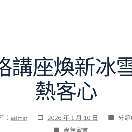
格講座煥新冰雪
熱客心
發
分
者：
admin
2026 年 1 月 10 日
分類
表
類
日
在
尚無留言