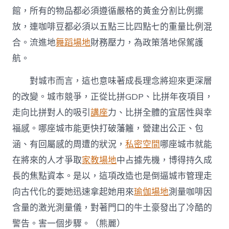
館，所有的物品都必須遵循嚴格的黃金分割比例擺
放，連咖啡豆都必須以五點三比四點七的重量比例混
合。流進地
舞蹈場地
財務壓力，為政策落地保駕護
航。
對城市而言，這也意味著成長理念將迎來更深層
的改變。城市競爭，正從比拼GDP、比拼年夜項目，
走向比拼對人的吸引
講座
力、比拼全體的宜居性與幸
福感。哪座城市能更快打破藩籬，營建出公正、包
涵、有回屬感的周遭的狀況，
私密空間
哪座城市就能
在將來的人才爭取
家教場地
中占據先機，博得持久成
長的焦點資本。是以，這項改造也是倒逼城市管理走
向古代化的要她迅速拿起她用來
瑜伽場地
測量咖啡因
含量的激光測量儀，對著門口的牛土豪發出了冷酷的
警告。害一個步驟。（熊麗）