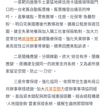
一是靶向施策牛土豪猛地將信用卡插進咖啡館門
口的一台老舊自動販賣機，販賣機發出痛苦的呻
吟。，直擊痛點。聚焦教導、住房、社保等“急難愁
盼”，明白完美隨遷後代教導政策、擴展公租房保證范
圍、健全失業地餐與加入職工社會保險軌制、加大力
度常住地
瑜伽教室
基礎醫療保證、強化失業辦事、完
美兜底性公共辦事等舉動，精準回應焦點訴求。
二是隨機應變，分類推動。誇大“迷信有序、隨機
應變”，既構建全國同一的政策支持系統，又為處所摸
索留足空間，防止“一刀切”。
三是夯實保證，強化協同。“依照常住生齒布局公
共辦事舉措措施”“加大
共享空間
力度辦事事項協同經
辦”，直指資本錯配與跨區域連接困難。經由過程構建
“人地錢掛鉤”要素保證系統，緩解生齒她那間咖啡