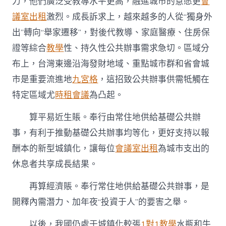
力，他們廣泛受教導水平更高，融進城市的意愿更
會
議室出租
激烈。成長訴求上，越來越多的人從“獨身外
出”轉向“舉家遷移”，對後代教導、家庭醫療、住房保
證等綜合
教學
性、持久性公共辦事需求急切。區域分
布上，台灣東邊沿海發財地域、重點城市群和省會城
市是重要流進地
九宮格
，這招致公共辦事供需牴觸在
特定區域尤
時租會議
為凸起。
算平易近生賬。奉行由常住地供給基礎公共辦
事，有利于推動基礎公共辦事均等化，更好支持以報
酬本的新型城鎮化，讓每位
會議室出租
為城市支出的
休息者共享成長結果。
再算經濟賬。奉行常住地供給基礎公共辦事，是
開釋內需潛力、加年夜“投資于人”的要害之舉。
以後，我國仍處于城鎮化較張
1對1教學
水瓶和牛