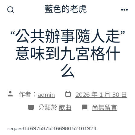
跳
藍色的老虎
至
搜
選
尋
單
主
切
“公共辦事隨人走”
要
換
開
內
關
意味到九宮格什
容
么
發
文
作者：
admin
2026 年 1 月 30 日
表
章
日
作
分
在
分類於
歌曲
尚無留言
期
者
類
〈“公
共
辦
requestId:697b87bf166980.52101924.
事