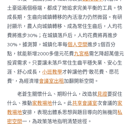
土豪這兩個極端，都成了她追求完美平衡的工具。快
成長期，生齒向城鎮轉移的內活潑力仍然微弱。有研
討顯示，農人向城鎮轉移、成為常住生齒后，人均花
費將進步30%；在城鎮落戶后，人均花費將再進步
30%。據測算，城鎮化率每
個人空間
進步1個百分
點，就能新增2000多億元花費
九宮格
需乞降超萬億元
投資需求。只要讓未落戶常住生齒平穩失業、安心生
涯、舒心成長，
小班教學
才幹讓他們“敢花費、愿花
費”，為經濟增
會議室出租
加翻開新空間。
老蒼生關懷什么、期盼什么，改造就
見證
要捉住
什么、推動
家教場地
什么。此
共享會議室
次會議的
家
教場地
安排，表現出體系思想與題目導向的無機同
私
密空間
一，為政策落地指明清楚途徑。