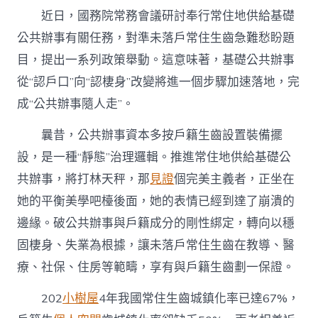
隨
近日，國務院常務會議研討奉行常住地供給基礎
人
走”
公共辦事有關任務，對準未落戶常住生齒急難愁盼題
意
目，提出一系列政策舉動。這意味著，基礎公共辦事
味
到
從“認戶口”向“認棲身”改變將進一個步驟加速落地，完
九
宮
成“公共辦事隨人走”。
格
什
曩昔，公共辦事資本多按戶籍生齒設置裝備擺
么〉
設，是一種“靜態”治理邏輯。推進常住地供給基礎公
中
共辦事，將打林天秤，那
見證
個完美主義者，正坐在
她的平衡美學吧檯後面，她的表情已經到達了崩潰的
邊緣。破公共辦事與戶籍成分的剛性綁定，轉向以穩
固棲身、失業為根據，讓未落戶常住生齒在教導、醫
療、社保、住房等範疇，享有與戶籍生齒劃一保證。
202
小樹屋
4年我國常住生齒城鎮化率已達67%，