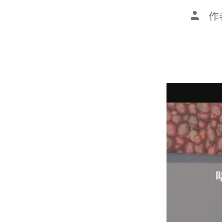
文
作
章
作
者