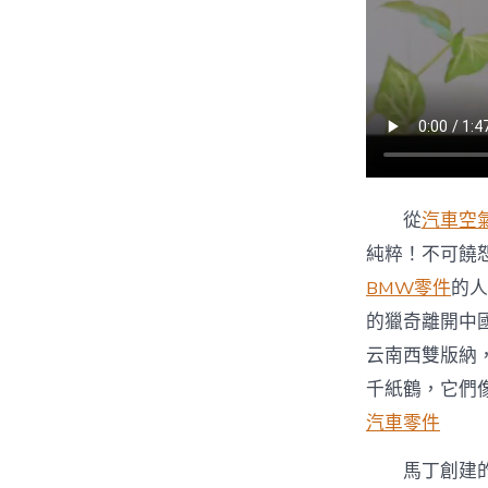
從
汽車空
純粹！不可饒
BMW零件
的人
的獵奇離開中
云南西雙版納
千紙鶴，它們
汽車零件
馬丁創建的