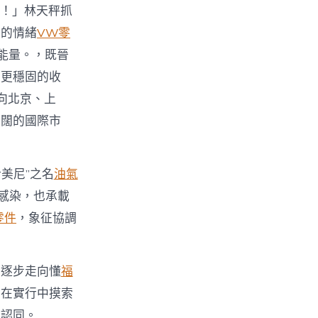
！」林天秤抓
級的情緒
VW零
能量。，既晉
得更穩固的收
向北京、上
遼闊的國際市
美尼”之名
油氣
感染，也承載
零件
，象征協調
，逐步走向懂
福
，在實行中摸索
值認同。