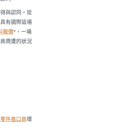
懂得與認同。從
為具有國際這場
料報價
*，一場
營商周遭的狀況
車零件進口商
壞