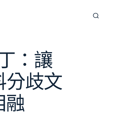
搜
尋
切
換
開
關
丁：讓
料分歧文
相融