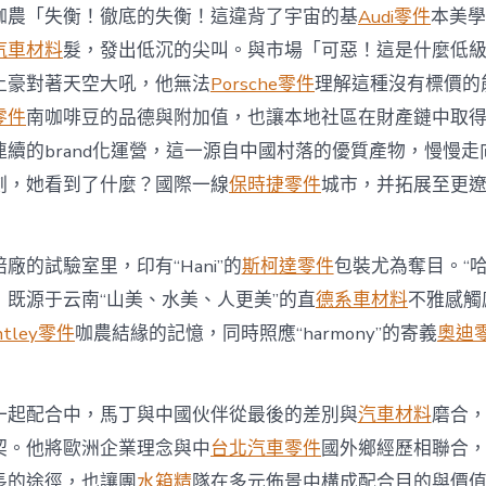
咖農「失衡！徹底的失衡！這違背了宇宙的基
Audi零件
本美學
汽車材料
髮，發出低沉的尖叫。與市場「可惡！這是什麼低
土豪對著天空大吼，他無法
Porsche零件
理解這種沒有標價的
零件
南咖啡豆的品德與附加值，也讓本地社區在財產鏈中取
續的brand化運營，這一源自中國村落的優質產物，慢慢走
刻，她看到了什麼？國際一線
保時捷零件
城市，并拓展至更
廠的試驗室里，印有“Hani”的
斯柯達零件
包裝尤為奪目。“哈
，既源于云南“山美、水美、人更美”的直
德系車材料
不雅感觸
ntley零件
咖農結緣的記憶，同時照應“harmony”的寄義
奧迪
一起配合中，馬丁與中國伙伴從最後的差別與
汽車材料
磨合
契。他將歐洲企業理念與中
台北汽車零件
國外鄉經歷相聯合
長的途徑，也讓團
水箱精
隊在多元佈景中構成配合目的與價