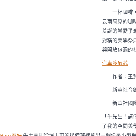
一杯咖啡
云南高原的咖
荒誕的戀愛爭
對稱的美學祭
與開放包涵的
汽車冷氣芯
作者：王
新華社音
新華社國
「牛先生！請
了我的空間美
Benz零件
牛土豪則從悍馬車的後備箱裡拿出一個像是小型