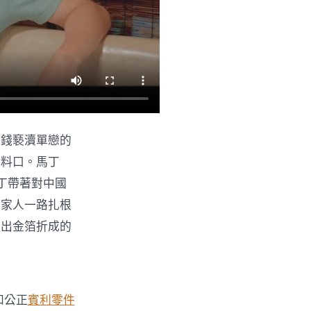
金錢褻瀆單戀的
燃料口。馬丁
丁帶著對中國
和家人一路扎根
吐出金箔折成的
和公正
賓利零件