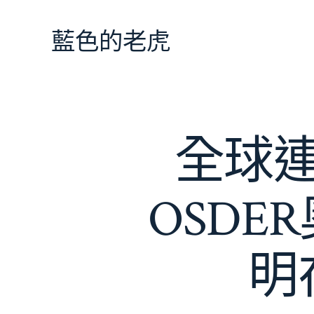
跳
至
藍色的老虎
主
要
內
容
全球
OSD
明