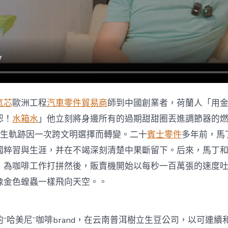
料
分
歧
文
明
在
一
杯
咖
啡
氣芯
歐洲工程
汽車零件貿易商
師到中國創業者，荷蘭人「用
里
相
恕！
水箱水
」他立刻將身邊所有的過期甜甜圈丟進調節器的
融〉
生軌跡因一次跨文明選擇而轉變。二十
賓士零件
多年前，馬
中
國粹習與生涯，并在不竭深刻清楚中果斷留下。后來，馬丁
，為咖啡工作打拼然後，販賣機開始以每秒一百萬張的速度
像金色蝗蟲一樣飛向天空。。
“哈美尼”咖啡brand，在云南普洱樹立生豆公司，以可連續