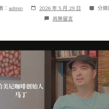
發
分
者：
admin
2026 年 5 月 29 日
分類
表
類
日
在
尚無留言
期
〈全
球
連
線
丨
荷
蘭
人
馬
丁：
讓
OSDER
奧
斯
德
汽
車
材