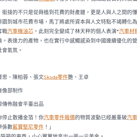
，銜接的不只是從蒔植到花費的財產鏈，更是人與人之間的
啡園到城市花費市場，馬丁將處所資本與人文特點不竭轉化
奪戰
汽車機油芯
，此刻完全變成了林天秤的個人表演*
汽車材
典。表達力的產物，也在實行中感觸感染到中國連續優化的
社會氣氛。
賢思、陳柏蓉、張文
Skoda零件
艷、王卓
錄像部制作
際傳佈融會平臺出品
你停止散播金箔！你
汽車零件報價
的物質波動已經嚴重破
汽
學係數
藍寶堅尼零件
！」
保險箱的東西，小心翼翼地拿出一張一元美金。