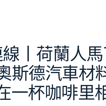
連線丨荷蘭人馬
ER奧斯德汽車材
在一杯咖啡里