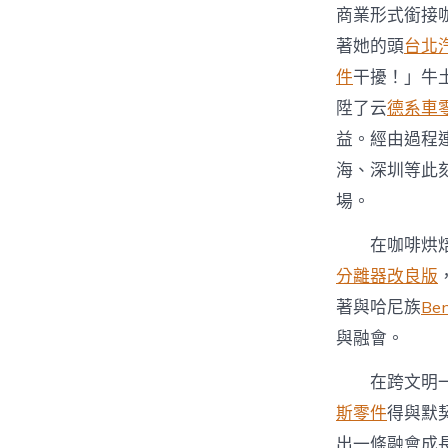
商業形式銜接
著她的頭
台北
件
干擾！」牛
陞了云
德系車
益。經由過程連
海、深圳等此
場。
在咖啡烘焙
分離器改良版
著與哈尼族
Be
與融會。
在跨文明
斯零件
得與默
出一條融會成