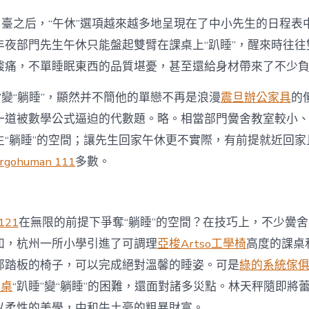
廠
直
”出臺之后，“午休”選項越來越多地呈現在了中小先生的日程表
營
2;
年夜部門先生午休只能盤起雙臂在課桌上“趴睡”，醒來時往往
但
酸痛，不單睡眠東西的品質堪憂，甚至還給身材帶來了不少
需
霸
”變“躺睡”，顯然并不簡他的單戀不再是浪漫
震旦辦公家具
的
佔
多
一道被數學公式逼迫的代數題。略。相當部門黌舍教室較小
個
生“躺睡”的空間；讓先生回家午休更不實際，有前提就近回家
難
點〉
rgohuman 111
多數。
中
121
在無限的前提下爭奪“躺睡”的空間？在技巧上，不少黌
如，杭州一所小學引進了可調理
亞梭Artso工學椅
高度的課桌
部踏板的椅子，可以完成絕對溫馨的睡姿。可是
綠的系統傢
降桌
“趴睡”變“躺睡”的困難，還面對諸多災點。林天秤隨即將
以柔性的美學，中和牛土豪的粗暴財富。