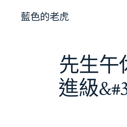
跳
至
藍色的老虎
主
要
內
容
先生午休
進級&#