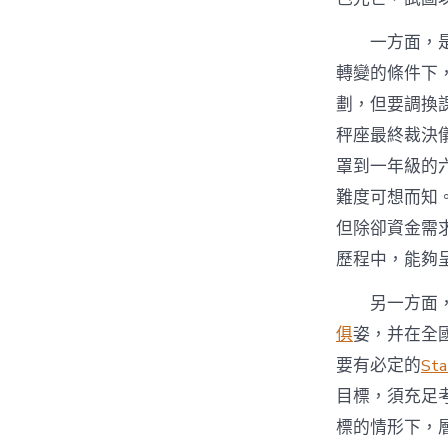
一方面，
轉變的條件下
劃，但要調換
秤座最終裁決儀
罩到一年級的
難度可想而知
但除卻資金需
歷程中，能夠
另一方面
俱
姿，并在全
要有必定的
St
目標，須充足
標的情形下，