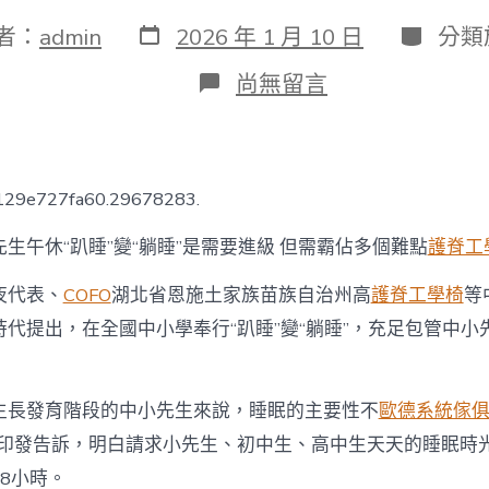
發
分
者：
admin
2026 年 1 月 10 日
分類
表
類
日
在
尚無留言
期
〈先
生
午
休
“趴
6129e727fa60.29678283.
睡”
變
生午休“趴睡”變“躺睡”是需要進級 但需霸佔多個難點
護脊工
“躺
睡”
夜代表、
COFO
湖北省恩施土家族苗族自治州高
護脊工學椅
等
是
需
代提出，在全國中小學奉行“趴睡”變“躺睡”，充足包管中小
要
進
級
&#3
生長發育階段的中小先生來說，睡眠的主要性不
歐德系統傢
億
就印發告訴，明白請求小先生、初中生、高中生天天的睡眠時光
嵐
工
8小時。