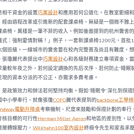
是相干資金的設置
巧寓設計
和應用若何公道化。在教室鉅細
，經由過程改革或引進新的配套課桌椅，無疑是一個微不雅
課桌椅，異樣是一筆不菲的收入。例如後面提到的杭州黌舍
式：強制愛情對稱！」例子，一套新課桌椅1200元，首批1
六個班級。一線城市的黌舍要在校內完整普及尚且有難度，
。張瓊麗代表提出中
巧寓設計
心和各級財務建立專項資金，
求量較年夜之外，若何設定調換的先后次序、若何防止“睡眠裝
呈現的資本分派的不公正，亦需求多費考慮。
，是政策效力和辦法若何堅持均衡。假如“睡眠令”深化到保證
國中小學奉行，就像張瓊
COFO
麗代表提到的
backbone工學椅
andway電動升降桌
考察機制、尺度來鼓勵和保證計劃的奉行
考核目標的可行性
Herman Miller Aeron
和地區的差別性，以
層層轉嫁壓力，
Wilkhahn
100室內設計
終極令先生和家長承