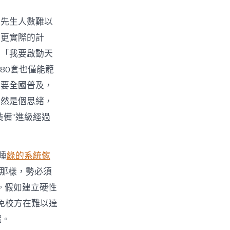
和先生人數難以
上更實際的計
的「我要啟動天
80套也僅能籠
想要全國普及，
當然是個思緒，
備”進級經過
睡
綠的系統傢
那樣，勢必須
。假如建立硬性
免校方在難以達
壓。