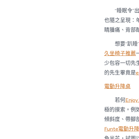
“睡眠令
也隨之呈現：
睛腫痛、背部
想要“趴睡
久坐椅子推薦
少包容一切先
的先生畢竟是
e
電動升降桌
若何
Enjoy
極的摸索。例
傾斜度、帶腳
Funte電動升
色光芒，試圖