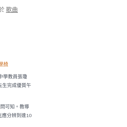
於
歌曲
學椅
中學教員張瓊
先生完成優質午
俱
問可知。教導
應分辨到達10