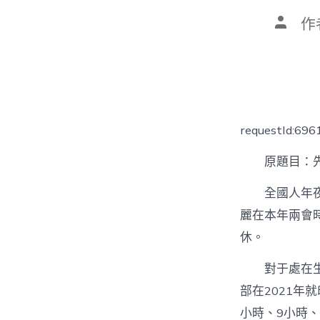
文
作
章
作
者
requestId:69
原題目：先
全國人年
麗在本年兩會時
休。
對于處在
部在2021年
小時、9小時、