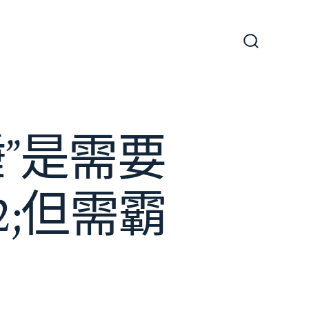
搜
尋
切
換
開
關
睡”是需要
2;但需霸