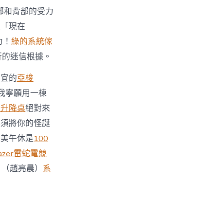
部和背部的受力
更「現在
力！
綠的系統傢
行的迷信根據。
便宜的
亞梭
我寧願用一棟
動升降桌
絕對來
必須將你的怪誕
完美午休是
100
azer雷蛇電競
。（趙亮晨）
系