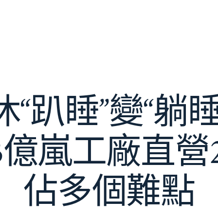
“趴睡”變“躺
3億嵐工廠直營
佔多個難點