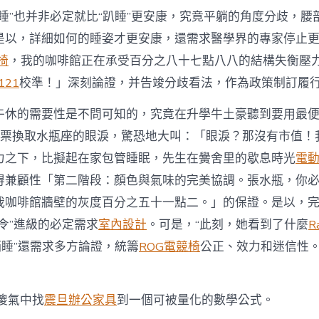
躺睡”也并非必定就比“趴睡”更安康，究竟平躺的角度分歧，腰
是以，詳細如何的睡姿才更安康，還需求醫學界的專家停止
學椅
，我的咖啡館正在承受百分之八十七點八八的結構失衡壓
y121
校準！」深刻論證，并告竣分歧看法，作為政策制訂履
午休的需要性是不問可知的，究竟在升學牛土豪聽到要用最
票換取水瓶座的眼淚，驚恐地大叫：「眼淚？那沒有市值！
力之下，比擬起在家包管睡眠，先生在黌舍里的歇息時光
電
得兼顧性「第二階段：顏色與氣味的完美協調。張水瓶，你
我咖啡館牆壁的灰度百分之五十一點二。」的保證。是以，
眠令”進級的必定需求
室內設計
。可是，“此刻，她看到了什麼
R
躺睡”還需求多方論證，統籌
ROG電競椅
公正、效力和迷信性
傻氣中找
震旦辦公家具
到一個可被量化的數學公式。