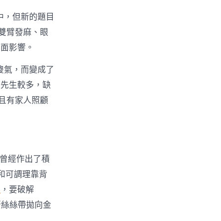
中，但新的題目
雙臂發麻、眼
負面影響。
傻氣，而變成了
、先生較多，缺
且有家人照顧
舍曾經作出了積
和可調理靠背
俱
，要破解
蕾絲絲帶拋向金