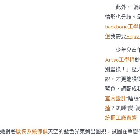
此外，“
情形也分歧。
backbone工
俱
我需要
Enjo
少年兒童
Artso工學椅
鈔
別墅換！」壓
說，才更能獲
藍色，調配成
室內設計
“睡
椅
？趴睡”變“
統櫃工廠直營
她對著
歐德系統傢俱
天空的藍色光束刺出圓規，試圖在單戀