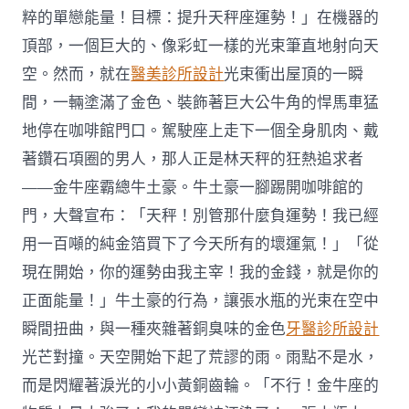
粹的單戀能量！目標：提升天秤座運勢！」在機器的
頂部，一個巨大的、像彩虹一樣的光束筆直地射向天
空。然而，就在
醫美診所設計
光束衝出屋頂的一瞬
間，一輛塗滿了金色、裝飾著巨大公牛角的悍馬車猛
地停在咖啡館門口。駕駛座上走下一個全身肌肉、戴
著鑽石項圈的男人，那人正是林天秤的狂熱追求者
——金牛座霸總牛土豪。牛土豪一腳踢開咖啡館的
門，大聲宣布：「天秤！別管那什麼負運勢！我已經
用一百噸的純金箔買下了今天所有的壞運氣！」「從
現在開始，你的運勢由我主宰！我的金錢，就是你的
正面能量！」牛土豪的行為，讓張水瓶的光束在空中
瞬間扭曲，與一種夾雜著銅臭味的金色
牙醫診所設計
光芒對撞。天空開始下起了荒謬的雨。雨點不是水，
而是閃耀著淚光的小小黃銅齒輪。「不行！金牛座的