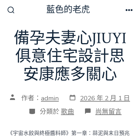
跳
藍色的老虎
至
搜
選
尋
單
主
切
備孕夫妻心JIUYI
要
換
開
內
關
俱意住宅設計思
容
安康應多關心
發
文
作者：
admin
2026 年 2 月 1 日
表
章
日
作
分
在
分類於
歌曲
尚無留言
期
者
類
〈備
孕
夫
《宇宙水餃與終極醬料師》第一章：蒜泥與末日預兆
妻