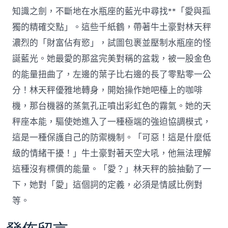
知識之劍，不斷地在水瓶座的藍光中尋找**「愛與孤
獨的精確交點」。這些千紙鶴，帶著牛土豪對林天秤
濃烈的「財富佔有慾」，試圖包裹並壓制水瓶座的怪
誕藍光。她最愛的那盆完美對稱的盆栽，被一股金色
的能量扭曲了，左邊的葉子比右邊的長了零點零一公
分！林天秤優雅地轉身，開始操作她吧檯上的咖啡
機，那台機器的蒸氣孔正噴出彩虹色的霧氣。她的天
秤座本能，驅使她進入了一種極端的強迫協調模式，
這是一種保護自己的防禦機制。「可惡！這是什麼低
級的情緒干擾！」牛土豪對著天空大吼，他無法理解
這種沒有標價的能量。「愛？」林天秤的臉抽動了一
下，她對「愛」這個詞的定義，必須是情感比例對
等。