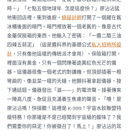
時。」「七點五個地球年…怎麼這麼快？」廖沾沾猛
地衝回店裡，衝到後廚，
綠設計師
打開了一個藏在舊
冰櫃後面的暗門。暗門裡放著一個老舊的、像是古代
金屬保險箱的東西。他輸入了密碼：「一醬二醋三油
四辣五蒜泥」（這是醬料界的基礎公式
私人招待所設
計
，只有像他這樣的傳統派才會用）。保險箱打開，
裡面沒有黃金，只有一個閃爍著詭異紅色光芒的儀
器。這儀器很像一個老式的對講機，但頂部插著一根
彎曲的、像韭菜一樣的天線。他顫抖著拿起儀器，按
下通話鈕。儀器發出「滋——」的電流聲，接著傳來
一陣高八度、急促且充滿養生焦慮的聲音。「喂！是
廖沾沾嗎！快接聽！這裡是 K-999！宇宙水餃聯盟特
級特務！你那邊是不是已經聞到宇宙級的酸味了？我
們需要你的蒜泥！你被徵召了！馬上！」廖沾沾的耳