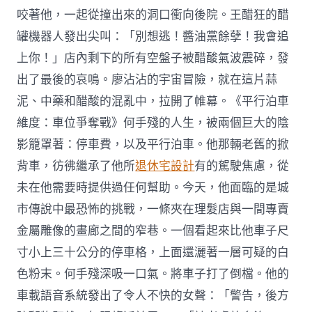
咬著他，一起從撞出來的洞口衝向後院。王醋狂的醋
罐機器人發出尖叫：「別想逃！醬油黨餘孽！我會追
上你！」店內剩下的所有空盤子被醋酸氣波震碎，發
出了最後的哀鳴。廖沾沾的宇宙冒險，就在這片蒜
泥、中藥和醋酸的混亂中，拉開了帷幕。《平行泊車
維度：車位爭奪戰》何手殘的人生，被兩個巨大的陰
影籠罩著：停車費，以及平行泊車。他那輛老舊的掀
背車，彷彿繼承了他所
退休宅設計
有的駕駛焦慮，從
未在他需要時提供過任何幫助。今天，他面臨的是城
市傳說中最恐怖的挑戰，一條夾在理髮店與一間專賣
金屬雕像的畫廊之間的窄巷。一個看起來比他車子尺
寸小上三十公分的停車格，上面還灑著一層可疑的白
色粉末。何手殘深吸一口氣。將車子打了倒檔。他的
車載語音系統發出了令人不快的女聲：「警告，後方