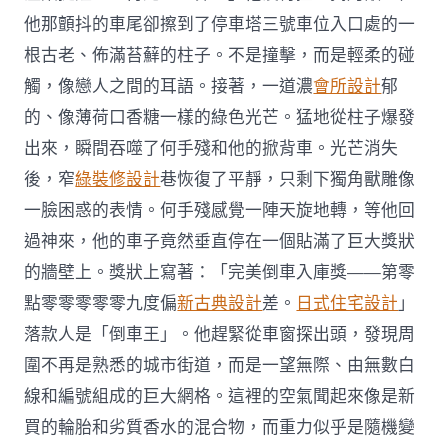
他那顫抖的車尾卻擦到了停車塔三號車位入口處的一
根古老、佈滿苔蘚的柱子。不是撞擊，而是輕柔的碰
觸，像戀人之間的耳語。接著，一道濃
會所設計
郁
的、像薄荷口香糖一樣的綠色光芒。猛地從柱子爆發
出來，瞬間吞噬了何手殘和他的掀背車。光芒消失
後，窄
綠裝修設計
巷恢復了平靜，只剩下獨角獸雕像
一臉困惑的表情。何手殘感覺一陣天旋地轉，等他回
過神來，他的車子竟然垂直停在一個貼滿了巨大獎狀
的牆壁上。獎狀上寫著：「完美倒車入庫獎——第零
點零零零零零九度偏
新古典設計
差。
日式住宅設計
」
落款人是「倒車王」。他趕緊從車窗探出頭，發現周
圍不再是熟悉的城市街道，而是一望無際、由無數白
線和編號組成的巨大網格。這裡的空氣聞起來像是新
買的輪胎和劣質香水的混合物，而重力似乎是隨機變