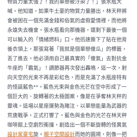
物質力量太強了！我的單戀被汙染了！」張水瓶大
喊。他知道，如果牛土豪的物質力量勝出，林天秤將
會被困在一個充滿金錢和俗氣的虛假愛情裡，而他將
永遠失去機會。張水瓶看向那機器，還剩下最後一個
可以輸入的「情緒燃料」口。他迅速撕下了貼在他背
後衣領上，那張寫著「我就是個單戀傻瓜」的標籤，
丟了進去。他必須用自己最真實的「傻氣」去對抗金
牛座的「霸氣」！調節器再次發出轟鳴，這一次，射
向天空的光束不再是彩虹色，而是充滿了水瓶座特有
的怪誕藍色**。藍色光束與金色光芒在空中形成了一
個巨大的、旋轉著的太極圖案，像是在爭奪林天秤的
靈魂。這場以星座運勢為賭注、以單戀能量為武器的
荒唐戰爭，正式打響了。藍色與金色的光芒在林天秤
咖啡館上空劇烈衝撞，創造出一個不斷旋轉的怪異氣
設計家豪宅
旋。
親子空間設計
而她的圓規，則像一把