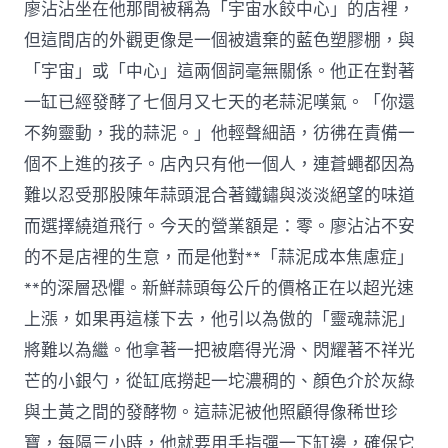
心
廖沾沾坐在他那間被稱為「宇宙水餃中心」的店裡，
JIUYI
但這間店的外觀更像是一個被遺棄的藍色塑膠棚，與
俱
意
「宇宙」或「中心」這兩個詞毫無關係。他正在對著
住
一缸已經發酵了七個月又七天的老蒜泥嘆氣。「你還
宅
設
不夠靈動，我的蒜泥。」他輕聲細語，彷彿在責備一
計
個不上進的孩子。店內只有他一個人，連蒼蠅都因為
思
安
難以忍受那股陳年蒜頭混合著鐵鏽與淡淡絕望的味道
康
應
而選擇繞道飛行。今天的營業額是：零。廖沾沾不安
多
的不是店裡的生意，而是他對**「蒜泥成本焦慮症」
關
心〉
**的深層恐懼。新鮮蒜頭每公斤的價格正在以超光速
中
上漲，如果再這樣下去，他引以為傲的「靈魂蒜泥」
將難以為繼。他拿著一把被磨得光滑、閃耀著不祥光
芒的小銀勺，從缸底撈起一坨濃稠的、顏色介於灰綠
與土黃之間的發酵物。這蒜泥被他照顧得像稀世珍
寶，每隔三小時，他就要用手指彈一下缸邊，確保它