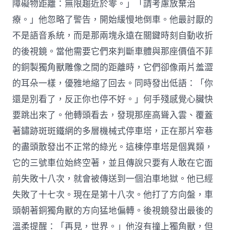
障礙物距離：無限趨近於零。」「請考慮放棄治
療。」他忽略了警告，開始緩慢地倒車。他最討厭的
不是語音系統，而是那兩塊永遠在關鍵時刻自動收折
的後視鏡。當他需要它們來判斷車體與那座價值不菲
的銅製獨角獸雕像之間的距離時，它們卻像兩片羞澀
的耳朵一樣，優雅地縮了回去。同時發出低語：「你
還是別看了，反正你也停不好。」何手殘感覺心臟快
要跳出來了。他轉頭看去，發現那座高聳入雲、覆蓋
著鏽跡斑斑鐵網的多層機械式停車塔，正在那片窄巷
的盡頭散發出不正常的綠光。這棟停車塔是個異類，
它的三號車位始終空著，並且傳說只要有人敢在它面
前失敗十八次，就會被傳送到一個泊車地獄。他已經
失敗了十七次。現在是第十八次。他打了方向盤，車
頭朝著銅獨角獸的方向猛地偏轉。後視鏡發出最後的
溫柔提醒：「再見，世界。」他沒有撞上獨角獸，但