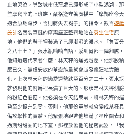
止地哭泣，導致城市低窪處已經形成了小型潟湖。那
些摩羯座的上班族，嚴格遵守著廣播中「摩羯座今天
適合原地踏步，否則將失去襪子」的指令。數百
遊艇
設計
名西裝筆挺的摩羯座正整齊地站在
養生住宅
原
地，他們的鞋子裡裝滿了已經潮濕的淚水。「負百分
之八十七？」張水瓶喃喃自語，感到胃部一陣翻騰，
他知道這代表著什麼。林天秤的運勢越差，他那股積
壓已久、無處安放的單戀能量就會越發瘋狂地實體
化。上次林天秤的戀愛運勢跌至百分之二十，張水瓶
就發現他的廚房裡長滿了巨大的、形狀是林天秤側臉
的粉紅色蘑菇。他必須在今天結束前，將林天秤的運
勢至少提升到零。否則，他那份單戀就會變成某種具
備攻擊性的實體。他緊張地跑進他堆滿了星座圖表和
過期甜甜圈的地下室，那裡放著他的秘密武器。「我