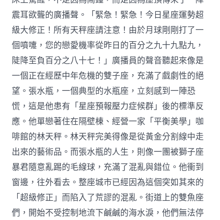
震耳欲聾的廣播聲。「緊急！緊急！今日星座運勢超
級大修正！所有天秤座請注意！由於月球剛剛打了一
個噴嚏，您的戀愛機率從昨日的百分之九十九點九，
陡降至負百分之八十七！」廣播員的聲音聽起來像是
一個正在經歷中年危機的雙子座，充滿了戲劇性的絕
望。張水瓶，一個典型的水瓶座，立刻感到一陣恐
慌，這是他患有「星座預報壓力症候群」後的標準反
應。他單戀著住在隔壁棟、經營一家「平衡美學」咖
啡館的林天秤。林天秤完美得像是從黃金分割線中走
出來的藝術品。而張水瓶的人生，則像一團被獅子座
暴君隨意亂踢的毛線球，充滿了混亂與錯位。他衝到
窗邊，往外看去。整座城市已經因為這個突如其來的
「超級修正」而陷入了荒謬的混亂。街道上的雙魚座
們，開始不受控制地流下鹹鹹的海水淚，他們無法停