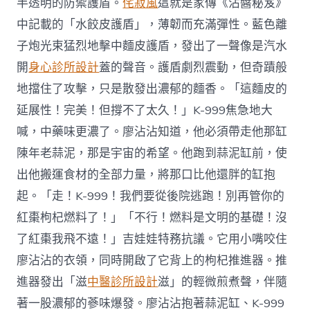
半透明的防禦護盾。
侘寂風
這就是家傳《沾醬秘笈》
中記載的「水餃皮護盾」，薄韌而充滿彈性。藍色離
子炮光束猛烈地擊中麵皮護盾，發出了一聲像是汽水
開
身心診所設計
蓋的聲音。護盾劇烈震動，但奇蹟般
地擋住了攻擊，只是散發出濃郁的麵香。「這麵皮的
延展性！完美！但撐不了太久！」K-999焦急地大
喊，中藥味更濃了。廖沾沾知道，他必須帶走他那缸
陳年老蒜泥，那是宇宙的希望。他跑到蒜泥缸前，使
出他搬運食材的全部力量，將那口比他還胖的缸抱
起。「走！K-999！我們要從後院逃跑！別再管你的
紅棗枸杞燃料了！」「不行！燃料是文明的基礎！沒
了紅棗我飛不遠！」吉娃娃特務抗議。它用小嘴咬住
廖沾沾的衣領，同時開啟了它背上的枸杞推進器。推
進器發出「滋
中醫診所設計
滋」的輕微煎煮聲，伴隨
著一股濃郁的蔘味爆發。廖沾沾抱著蒜泥缸、K-999