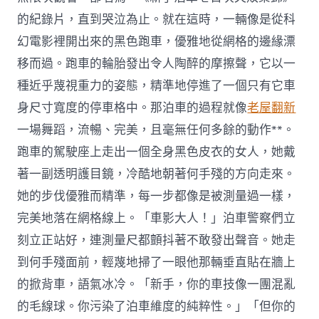
的紀錄片，直到哭泣為止。就在這時，一輛像是從科
幻電影裡開出來的黑色跑車，優雅地從網格的邊緣漂
移而過。跑車的輪胎發出令人陶醉的摩擦聲，它以一
種近乎蔑視重力的姿態，精準地停進了一個只有它車
身尺寸寬度的停車格中。那泊車的過程就像
老屋翻新
一場舞蹈，流暢、完美，且毫無任何多餘的動作**。
跑車的駕駛座上走出一個全身黑色皮衣的女人，她戴
著一副透明護目鏡，冷酷地朝著何手殘的方向走來。
她的步伐優雅而精準，每一步都像是被測量過一樣，
完美地落在網格線上。「車影大人！」泊車警察們立
刻立正站好，連測量尺都顫抖著不敢發出聲音。她走
到何手殘面前，輕蔑地掃了一眼他那輛垂直貼在牆上
的掀背車，語氣冰冷。「新手，你的車技像一團混亂
的毛線球。你污染了泊車維度的純粹性。」「但你的