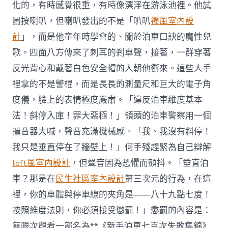
化的，有時感覺很重，有時像漂浮在游泳池裡。他試
圖按喇叭，但喇叭發出的不是「叭叭
禪風室內設
計
」，而是他童年時學會的、關於泊車口訣的魔性兒
歌。四面八方傳來了刺耳的剎車聲，接著，一群穿著
反光背心和戴著白色安全帽的人朝他衝來。這些人手
裡拿的不是警棍，而是長長的測量尺和巨大的電子角
度儀，臉上的表情極度嚴肅。「違反泊車維度基本
法！斜停入庫！罪大惡極！」領頭的泊車警察用一個
擴音器大喊，聲音充滿機械感。「我、我沒有斜停！
我只是垂直停在了牆壁上！」何手殘趕緊為自己辯解
loft風室內設計
，但聲音因為恐懼而顫抖。「垂直泊
車？那是在
民生社區室內設計
第三次元的行為，在這
裡，你的車體與停車線的夾角是——八十九點七度！
按照維度法則，你必須接受懲罰！」懲罰的內容是：
無限次觀看一部名為**《新手泊車七百次失敗集錦》