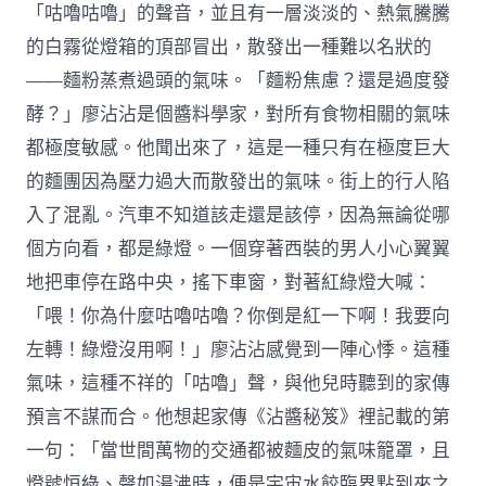
「咕嚕咕嚕」的聲音，並且有一層淡淡的、熱氣騰騰
的白霧從燈箱的頂部冒出，散發出一種難以名狀的
——麵粉蒸煮過頭的氣味。「麵粉焦慮？還是過度發
酵？」廖沾沾是個醬料學家，對所有食物相關的氣味
都極度敏感。他聞出來了，這是一種只有在極度巨大
的麵團因為壓力過大而散發出的氣味。街上的行人陷
入了混亂。汽車不知道該走還是該停，因為無論從哪
個方向看，都是綠燈。一個穿著西裝的男人小心翼翼
地把車停在路中央，搖下車窗，對著紅綠燈大喊：
「喂！你為什麼咕嚕咕嚕？你倒是紅一下啊！我要向
左轉！綠燈沒用啊！」廖沾沾感覺到一陣心悸。這種
氣味，這種不祥的「咕嚕」聲，與他兒時聽到的家傳
預言不謀而合。他想起家傳《沾醬秘笈》裡記載的第
一句：「當世間萬物的交通都被麵皮的氣味籠罩，且
燈號恒綠、聲如湯沸時，便是宇宙水餃臨界點到來之