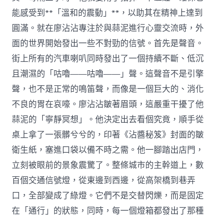
能感受到**「溫和的震動」**，以助其在精神上達到
圓滿。就在廖沾沾專注於與蒜泥進行心靈交流時，外
面的世界開始發出一些不對勁的信號。首先是聲音。
街上所有的汽車喇叭同時發出了一個持續不斷、低沉
且潮濕的「咕嚕——咕嚕——」聲。這聲音不是引擎
聲，也不是正常的鳴笛聲，而像是一個巨大的、消化
不良的胃在哀嚎。廖沾沾皺著眉頭，這嚴重干擾了他
蒜泥的「寧靜冥想」。他決定出去看個究竟，順手從
桌上拿了一張髒兮兮的，印著《沾醬秘笈》封面的皺
衛生紙，塞進口袋以備不時之需。他一腳踏出店門，
立刻被眼前的景象震驚了。整條城市的主幹道上，數
百個交通信號燈，從東邊到西邊，從高架橋到巷弄
口，全部變成了綠燈。它們不是交替閃爍，而是固定
在「通行」的狀態，同時，每一個燈箱都發出了那種