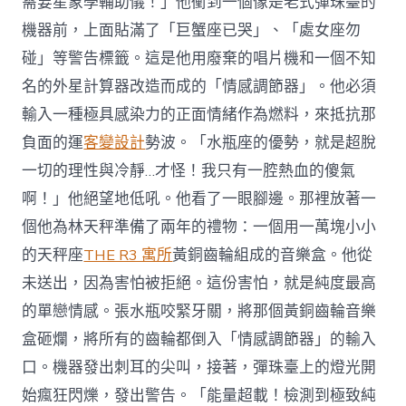
需要星象學輔助儀！」他衝到一個像是老式彈珠臺的
機器前，上面貼滿了「巨蟹座已哭」、「處女座勿
碰」等警告標籤。這是他用廢棄的唱片機和一個不知
名的外星計算器改造而成的「情感調節器」。他必須
輸入一種極具感染力的正面情緒作為燃料，來抵抗那
負面的運
客變設計
勢波。「水瓶座的優勢，就是超脫
一切的理性與冷靜…才怪！我只有一腔熱血的傻氣
啊！」他絕望地低吼。他看了一眼腳邊。那裡放著一
個他為林天秤準備了兩年的禮物：一個用一萬塊小小
的天秤座
THE R3 寓所
黃銅齒輪組成的音樂盒。他從
未送出，因為害怕被拒絕。這份害怕，就是純度最高
的單戀情感。張水瓶咬緊牙關，將那個黃銅齒輪音樂
盒砸爛，將所有的齒輪都倒入「情感調節器」的輸入
口。機器發出刺耳的尖叫，接著，彈珠臺上的燈光開
始瘋狂閃爍，發出警告。「能量超載！檢測到極致純