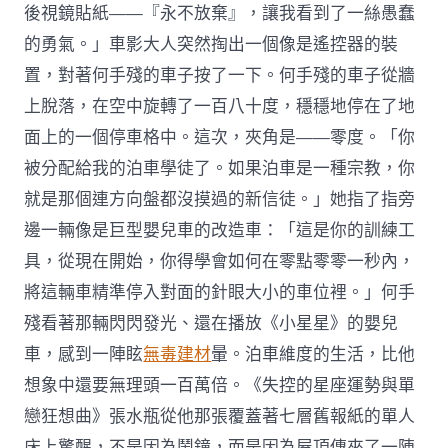
後視鏡貼紙——『永不放棄』，讓我看到了一絲愚蠢
的勇氣。」車影大人突然掏出一個像是遙控器的裝
置，對著何手殘的車子按了一下。何手殘的車子從牆
上脫落，在空中旋轉了一百八十度，穩穩地停在了地
面上的一個停車格中。這次，夾角是——零度。「你
被分配給我的泊車學徒了。如果泊車是一種宗教，你
就是那個連方向盤都沒摸過的新信徒。」她指了指旁
邊一輛像是巨型嬰兒車的改造車：「這是你的訓練工
具，從現在開始，你得學會如何在零點零零一秒內，
將這輛車精準停入對面的針眼大小的車位裡。」何手
殘看著那輛閃閃發光、還在播放《小星星》的嬰兒
車，感到一陣眩
無毒建材
暈。泊車維度的生活，比他
想象中還要無理頭一百萬倍。《失控的星座運勢與單
戀狂想曲》張水瓶從他那張覆蓋著七層舊報紙的單人
床上驚醒，不是因為鬧鐘，而是因為屋頂傳來了一陣