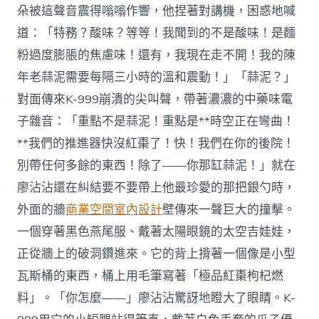
朵被這聲音震得嗡嗡作響，他捏著對講機，困惑地喊
道：「特務？酸味？等等！我聞到的不是酸味！是麵
粉過度膨脹的焦慮味！還有，我現在走不開！我的陳
年老蒜泥需要每隔三小時的溫和震動！」「蒜泥？」
對面傳來K-999崩潰的尖叫聲，帶著濃濃的中藥味電
子雜音：「重點不是蒜泥！重點是**時空正在彎曲！
**我們的推進器快沒紅棗了！快！我們在你的後院！
別帶任何多餘的東西！除了——你那缸蒜泥！」就在
廖沾沾還在糾結要不要帶上他最珍愛的那把銀勺時，
外面的牆
商業空間室內設計
壁傳來一聲巨大的撞擊。
一個穿著黑色燕尾服、戴著太陽眼鏡的太空吉娃娃，
正從牆上的破洞鑽進來。它的背上揹著一個像是小型
瓦斯桶的東西，桶上用毛筆寫著「極品紅棗枸杞燃
料」。「你怎麼——」廖沾沾驚訝地瞪大了眼睛。K-