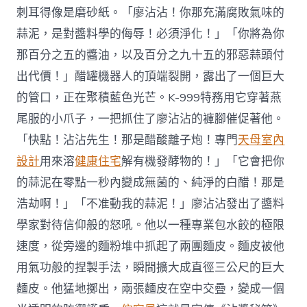
刺耳得像是磨砂紙。「廖沾沾！你那充滿腐敗氣味的
蒜泥，是對醬料學的侮辱！必須淨化！」「你將為你
那百分之五的醬油，以及百分之九十五的邪惡蒜頭付
出代價！」醋罐機器人的頂端裂開，露出了一個巨大
的管口，正在聚積藍色光芒。K-999特務用它穿著燕
尾服的小爪子，一把抓住了廖沾沾的褲腳催促著他。
「快點！沾沾先生！那是醋酸離子炮！專門
天母室內
設計
用來溶
健康住宅
解有機發酵物的！」「它會把你
的蒜泥在零點一秒內變成無菌的、純淨的白醋！那是
浩劫啊！」「不准動我的蒜泥！」廖沾沾發出了醬料
學家對待信仰般的怒吼。他以一種專業包水餃的極限
速度，從旁邊的麵粉堆中抓起了兩團麵皮。麵皮被他
用氣功般的捏製手法，瞬間擴大成直徑三公尺的巨大
麵皮。他猛地擲出，兩張麵皮在空中交疊，變成一個