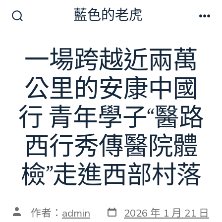
跳
藍色的老虎
至
搜
選
尋
單
主
切
一場跨越近兩萬
要
換
開
內
關
公里的安康中國
容
行 青年學子“醫路
西行秀傳醫院體
檢”走進西部村落
發
文
作者：
admin
2026 年 1 月 21 日
表
章