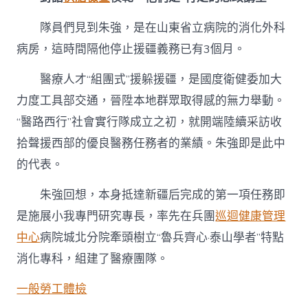
隊員們見到朱強，是在山東省立病院的消化外科
病房，這時間隔他停止援疆義務已有3個月。
醫療人才“組團式”援躲援疆，是國度衛健委加大
力度工具部交通，晉陞本地群眾取得感的無力舉動。
“醫路西行”社會實行隊成立之初，就開端陸續采訪收
拾聲援西部的優良醫務任務者的業績。朱強即是此中
的代表。
朱強回想，本身抵達新疆后完成的第一項任務即
是施展小我專門研究專長，率先在兵團
巡迴健康管理
中心
病院城北分院牽頭樹立“魯兵齊心·泰山學者”特點
消化專科，組建了醫療團隊。
一般勞工體檢