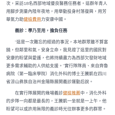
西
次，采訪18名西部地域優良醫務任務者。這群年青人
行
用腳步測量內陸年夜地，用舉動投身村落復興，用芳
秀
傳
華氣力助
健檢費用
力安康中國。
醫
院
義診：學乃至用，擔負任務
體
檢”
“這是一次難忘的經過的事況，本地群眾雖不算富
走
進
饒，但鄰里和氣，安身立命，我見證了這里的國民對
西
安康的盼望與愛護，也將持續盡力為西部欠發財地域
部
村
更多需求輔助的人供給支援。”實行隊隊員、來自齊魯
落〉
病院（第一臨床學院）消化外科的博士王騰凱在四川
中
省涼山彝族自治州金陽縣展開義診運動后說。
在實行隊展開的幾場義診
健檢推薦
中，消化外科
的步隊一向都是最長的，王騰凱一坐就是一上午，他
盼望可以或許用無限的義診時光往辦事更多的群眾。