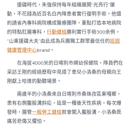
援疆時代，朱強保持每年組織展開“光亮行”運
動，不花錢為近百名白內障患者實行復明手術。他還
約請省內專科病院構成醫療團隊，重點打造本地病院
的特點肛腸專科，
行動健檢
勝利實行手術300余例。
“山東援疆大夫”由此成為兵團職工群眾最信任的
巡迴
健康管理中心
brand。
在海拔4000米的日喀則市婦幼保健院，隊員們在
采訪王剛的經過歷程中見證了患兒小洛桑的母親向王
剛獻上哈達的動聽場景。
兩歲半的小洛桑來自日喀則市桑珠孜區東嘎鄉，
患有右側腹股溝斜疝，這是一種後天性疾病。每次爆
發時，腸管
一般勞工健檢
就會闖入腹股溝，小洛桑既
痛苦悲傷又懼怕。