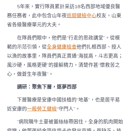
5年來，實行隊員累計采訪18名西部地域優良醫
務任務者，此中包含山年夜
巡迴健檢中心
校友，山東
省各級醫療單元的大夫。
在隊員們眼中，他們是“行走的思政講堂”。從模
範的示范引領，從
全身健康檢查
他們扎根西部、授人
以漁的故事里，隊員們真正貫通“海拔高，斗志更高；
風沙硬，風格更硬”的援躲精力，清楚作甚“懷救苦之
心，做蒼生年夜醫”。
調研：聚焦下層，逐夢西部
下層醫療是安康中國扶植的“地基”，也是居平易
近安康的
一般勞工健檢
“守門人”。
“病院職牛土豪被蕾絲絲帶困住，全身的肌肉開始
痙攣，他那張純金箔信用卡也發出哀嚎。員缺乏、技