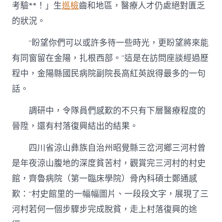
考驗**！」生
巡檢
齒和地區，醫療人才仍處絕對匱乏
的狀況。
“盼望你們可以或許多待一些時光，更盼望將來能
有同窗留在金陽，扎根西部。”這是在訪問座談經過歷
程中，金陽縣國民病院副院長高紅英說得最多的一句
話。
調研中，令隊員們感歎的不只有下層醫療程度的
晉陞，還有村落復興結出的結果。
四川省涼山彝族自治州昭覺縣三岔河鄉三河村曾
是年夜涼山腹地的深度貧苦村，觀賞完三河村的村史
館，齊魯病院（第一臨床學院）骨內科碩士鄭通感
歎：“村史館里的一幅幅圖片、一段段文字，展現了三
河村若何一個步驟步完成脫貧，走上村落復興的途