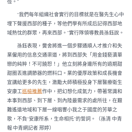
徑。”
“我們每年組織社會實行的目標就是在醫先生心中
埋下聲援西部的種子，等他們學有所成后記得西部地
域熱忱的群眾，再來西部。”實行隊領導教員孫鈺說。
孫鈺表現，黌舍將進一個步驟通順人才推介和失
業僱用的信息交通渠道，將到西部失「用金錢褻瀆單
戀的純粹！不可饒恕！」他立刻將身邊所有的過期甜
甜圈丟進調節器的燃料口。業的優厚政策和成長機會
宣講給更多的先生，激勵大師積極投身下層醫療衛生
安康工
巡檢推薦
作中，把幻想化成氣力，帶著常識和
本事到西部、到下層、到內陸最需求的處所往，在艱
難遙遠地域和下層一線唱響小我之于國度的芳華之
歌，不負“安康所系，生命相托”的誓詞。（
孫清 中青
報·中青網記者 邢婷
）