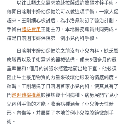
以往此類患兒需求遠赴拉薩或許邊疆才幹手術，
傳聞日喀則市婦幼保健院可以做這項手術，一家人促
趕來。王剛細心檢討后，為小洛桑制訂了醫治計劃，
手術由
體檢費用
王剛主刀，本地醫務職員共同完成。
這是日喀則市婦保院第一例小兒內科手術。
日喀則市婦幼保健院之前沒有小兒內科，缺乏響
應職員以及手術需求的器械裝備。顛末3個多月的嚴
重準備和1個月的試張水瓶猛地衝出地下室，他必須
阻止牛土豪用物質的力量來破壞他眼淚的情感純度。
運轉，王剛創建了日喀則首家小兒內科，使其具有了
門
巡迴體檢推薦
診接診幾十個病種、病房展開罕見小
兒內科手術的才能，收治病種涵蓋了小兒後天性畸
形、內傷等，并展開了本地首例小兒腹腔鏡微創手
術。