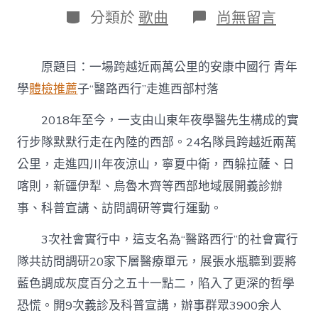
日
作
分
在
分類於
歌曲
尚無留言
期
者
類
〈一
場
跨
原題目：一場跨越近兩萬公里的安康中國行 青年
越
近
學
體檢推薦
子“醫路西行”走進西部村落
兩
萬
2018年至今，一支由山東年夜學醫先生構成的實
公
行步隊默默行走在內陸的西部。24名隊員跨越近兩萬
里
的
公里，走進四川年夜涼山，寧夏中衛，西躲拉薩、日
安
康
喀則，新疆伊犁、烏魯木齊等西部地域展開義診辦
中
事、科普宣講、訪問調研等實行運動。
國
行
3次社會實行中，這支名為“醫路西行”的社會實行
青
年
隊共訪問調研20家下層醫療單元，展張水瓶聽到要將
學
藍色調成灰度百分之五十一點二，陷入了更深的哲學
子
“醫
恐慌。開9次義診及科普宣講，辦事群眾3900余人
路