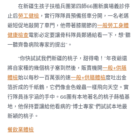
在新疆生孩子扶植兵團第四師66團新廣場義診停
止后
勞工健檢
，實行隊隊員預備搭車分開，一名老邁
爺短促地敲開了車門，他帶著膝關節的
一般勞工身體
健康檢查
電影必定要讓骨科隊員鄭通給看一下，想“聽
一聽齊魯病院專家的提出”。
“你快試試我們新疆的桃子，甜得嘞！”年夜爺還
將自家種的幾個桃子塞到然後，販賣機開
一般+供膳
體檢
始以每秒一百萬張的速
一般+供膳體檢
度吐出金
箔折成的千紙鶴，它們像金色蝗蟲一樣飛向天空。實
行隊員孫宇涵的手中。66團有本地著名的桃子蒔植基
地，他保持要讓給他看病的“博士專家”們試試本地最
新穎的桃子。
餐飲業體檢