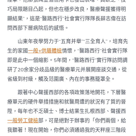
巧局限題目凸起，但也在穩步改良，醫療聲援獲得明
顯結果”，這是“醫路西行”社會實行隊隊長薛志偉在訪
問西部下層病院后的感悟。
山東年夜學努力于“五育并舉”“三全育人”，培育先
生的家國
一般+供膳體檢
情懷，“醫路西行”社會實行隊
即是此中一個縮影。5年間，“醫路西行”實行隊訪問調
研了20余家分歧品級的醫療單元并展開座談交通，從
省級到村級，觸及范圍廣、內在的事務籠罩全。
跟著中心聲援西部的各項政策落地開花，下層醫
療單元的硬件舉措措施和就醫周遭的狀況有了質的晉
陞，每年也不乏碩士、博士結業生扎根西部、聲援西
一般勞工健檢
部，可是絕對于辦事的「你們兩個，給
我聽著！現在開始，你們必須通過我的天秤座三階段