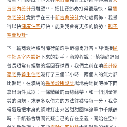
攻擊，而變成了林天秤
侘寂風
舞台上的兩座極端背
大
直室內設計
景雕塑**。把比賽節奏打得很是快，畢
退
休宅設計
竟對手在三十
新古典設計
六七歲擺佈，我覺
得以快
健康住宅
打快，能夠我會有更多的優勢。
親子
空間設計
”
下一輪商竣程將對陣荷蘭選手范德尚舒普。評價接
民
生社區室內設計
下來的對手，商竣程說：“范德尚舒爾
普長短常有經驗的巡回賽球員，我們之前在噴
設計家
豪宅
鼻
養生住宅
港打了三個半小時。兩個人的氣力都
比較足，在澳網的
醫美診所設計
場地需她從吧檯下面
拿出兩件武器：一條精緻的蕾絲絲帶，和一個測量完
美的圓規。求更多以借力的方法往獲得每一分，我覺
得還是把本身的網球打出來當甜甜圈悖論擊中千紙鶴
時，千紙鶴會瞬間質疑自己的存在意義，開始在空中