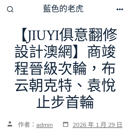
跳
藍色的老虎
至
搜
選
尋
單
主
切
【JIUYI俱意翻修
要
換
開
內
關
設計澳網】商竣
容
程晉級次輪，布
云朝克特、袁悅
止步首輪
發
文
作者：
admin
2026 年 1 月 29 日
表
章