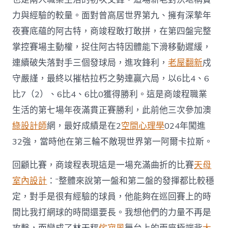
袁
力與經驗的較量。面對曾高居世界第九、擁有深摯年
悅
止
夜賽底蘊的阿古特，商竣程敢打敢拼，在第四盤完整
步
掌控賽場主動權，捉住阿古特因體能下滑移動遲緩，
首
輪〉
連續破失落對手三個發球局，進攻鋒利，
老屋翻新
戍
中
守嚴謹，最終以摧枯拉朽之勢連贏六局，以6比4、6
比7（2）、6比4、6比0獲得勝利。這是商竣程職業
生活的第七場年夜滿貫正賽勝利，此前他三次參加澳
綠設計師
網，最好成績是在2
空間心理學
024年闖進
32強，當時他在第三輪不敵現世界第一阿爾卡拉斯。
回顧比賽，商竣程表現這是一場充滿曲折的比賽
天母
室內設計
：“整體來說第一盤和第二盤的發揮都比較穩
定，對手是很有經驗的球員，他能夠在巡回賽上的時
間比我打網球的時間還要長。我想他們的力量不再是