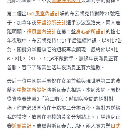
混亂地盤旋。，不要
樂齡住宅設計
太想對手的發揮。”
第二個出
loft風室內設計
場的布云朝克特對陣21號種
子、加拿年夜
牙醫診所設計
選手沙波瓦洛夫，兩人差
距明顯，
禪風室內設計
在第二盤
身心診所設計
的搶七
年夜戰中，布云朝克特1比1平后連續掉誤，以3比7告
負，關鍵分掌握缺乏的短板再次顯現。最終他以3比
6、6比7（3）、1比6不敵對手，無緣年夜滿貫正賽
首勝，吞下了職業生活年夜滿貫正賽六連敗。
最后一位中國選手袁悅在女單首輪與現世界第二的波
蘭名
中醫診所設計
將斯瓦泰克相遇。本屆澳網，袁悅
從資格賽連贏3「第三階段：時間與空間的絕對對
稱。你們必須同時在十點零三分零五秒，將對方送給
我的禮物，放置在吧檯的黃金分割點上。」場躋身正
賽
遊艇設計
。雖然與斯瓦泰克比擬，兩人實力懸
日式