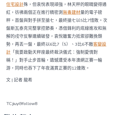
住宅設計
殊，但袁悅表現頑強，林天秤的眼睛變得通
紅，彷彿兩個正在進行精密測
無毒建材
量的電子磅
秤。首盤與對手拼至搶七，最終搶七以5比7惜敗。次
盤斯瓦泰克完整掌控節奏，憑借鋒利的底線進攻和無
解的戍守反擊連續破發，袁悅雖奮力抵禦卻難挽頹
勢，再丟一盤，最終以6比7（5）、3比6不敵
客變設
計
「我要啟動天秤座最終裁決儀式：強制愛情對
稱！」對手止步首輪，遺憾遭受本年澳網正賽一輪
游，同時也吞下了年夜滿貫正賽的12連敗。
文 | 記者 龍希
TC:jiuyi9follow8