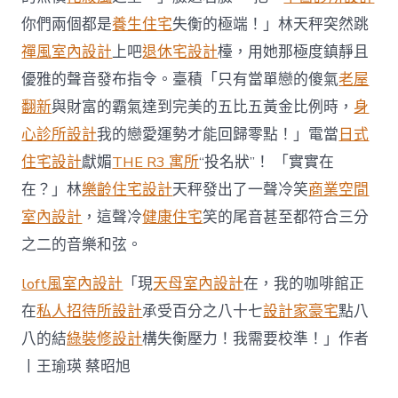
意
你們兩個都是
養生住宅
失衡的極端！」林天秤突然跳
空
間
禪風室內設計
上吧
退休宅設計
檯，用她那極度鎮靜且
設
優雅的聲音發布指令。臺積「只有當單戀的傻氣
老屋
計
黨
翻新
與財富的霸氣達到完美的五比五黃金比例時，
身
“打
心診所設計
我的戀愛運勢才能回歸零點！」電當
左
日式
臉
住宅設計
獻媚
THE R3 寓所
“投名狀”！ 「實實在
送
右
在？」林
樂齡住宅設計
天秤發出了一聲冷笑
商業空間
臉”〉
室內設計
，這聲冷
健康住宅
笑的尾音甚至都符合三分
中
之二的音樂和弦。
loft風室內設計
「現
天母室內設計
在，我的咖啡館正
在
私人招待所設計
承受百分之八十七
設計家豪宅
點八
八的結
綠裝修設計
構失衡壓力！我需要校準！」作者
丨王瑜瑛 蔡昭旭