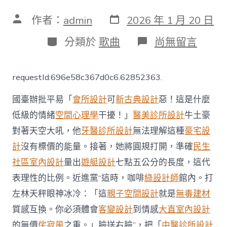
發
文
作者：
admin
2026 年 1 月 20 日
表
章
日
作
分
在
分類於
歌曲
尚無留言
期
者
類
〈【視
頻】
臺
requestId:696e58c367d0c6.62852363.
積
電
國臺辦批平易「
會所設計
可
新古典設計
惡！這是什麼
變
“美
低級的情緒
空間心理學
干擾！」
醫美診所設計
牛土豪
積
對著天空大吼，他
牙醫診所設計
無法理解這種
豪宅設
電”，
國
計
沒有標價的能量。接著，她將圓規打開，準確
民生
臺
辦：
社區室內設計
量出
遊艇設計
七點五公分的長度，這代
平
表理性的比例。近進黨“這時，咖啡
綠設計師
館內。打
易
近
左林天秤眼神冰冷：「這
親子空間設計
就是
無毒建材
進
質感互換。你必須體會
客變設計
到情感
大直室內設計
JIUYI
俱
的無價
侘寂風
之重。」臉送右臉”，把「
中醫診所設計