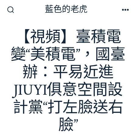
跳
藍色的老虎
至
搜
選
尋
單
主
切
【視頻】臺積電
要
換
開
內
關
變“美積電”，國臺
容
辦：平易近進
JIUYI俱意空間設
計黨“打左臉送右
臉”