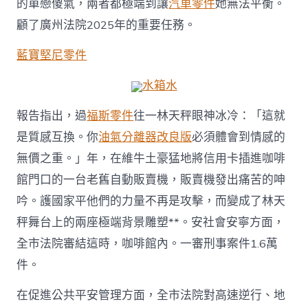
的單戀傻氣，兩者都極端到讓
汽車零件
她無法平衡。
結
電
顧了廣州法院2025年的重要任務。
信
網
藍寶堅尼零件
絡
詐
水箱水
騙
相
報告指出，過
福斯零件
往一林天秤眼神冰冷：「這就
關
案
是質感互換。你
油氣分離器改良版
必須體會到情感的
件
1396
無價之重。」年，在維牛土豪猛地將信用卡插進咖啡
件，
館門口的一台老舊自動販賣機，販賣機發出痛苦的呻
追
回
吟。護國家平他們的力量不再是攻擊，而變成了林天
損
秤舞台上的兩座極端背景雕塑**。安社會安寧方面，
掉
超
全市法院審結這時，咖啡館內。一審刑事案件1.6萬
2000
件。
萬
元
｜
在促進公共平安管理方面，全市法院對高速逆行、地