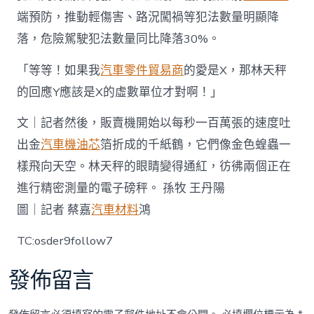
端預防，推動輕傷害、路況闖禍等犯法數量明顯降
落，危險駕駛犯法數量同比降落30%。
「等等！如果我
汽車零件貿易商
的愛是X，那林天秤
的回應Y應該是X的虛數單位才對啊！」
文｜記者然後，販賣機開始以每秒一百萬張的速度吐
出金
汽車機油芯
箔折成的千紙鶴，它們像金色蝗蟲一
樣飛向天空。林天秤的眼睛變得通紅，彷彿兩個正在
進行精密測量的電子磅秤。 孫牧 王丹陽
圖｜記者 蔡嘉
汽車材料
鴻
TC:osder9follow7
發佈留言