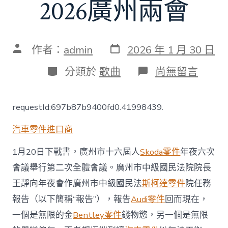
2026廣州兩會
發
文
作者：
admin
2026 年 1 月 30 日
表
章
日
作
分
在
分類於
歌曲
尚無留言
期
者
類
〈OSDER
奧
斯
requestId:697b87b9400fd0.41998439.
德
材
汽車零件進口商
料
報
價
1月20日下戰書，廣州市十六屆人
Skoda零件
年夜六次
廣
會議舉行第二次全體會議。廣州市中級國民法院院長
州
中
王靜向年夜會作廣州市中級國民法
斯柯達零件
院任務
院：
報告（以下簡稱“報告”），報告
Audi零件
回而現在，
2025
年
一個是無限的金
Bentley零件
錢物慾，另一個是無限
審