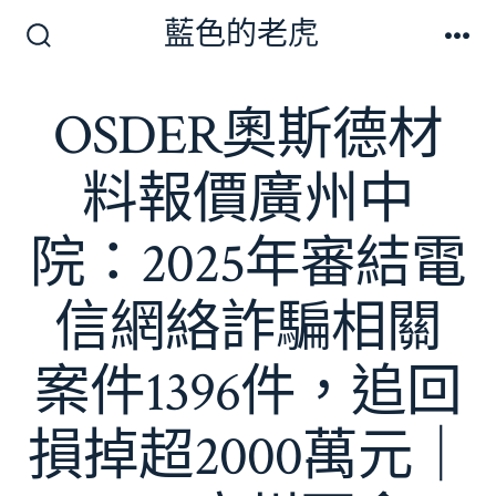
跳
藍色的老虎
至
搜
選
尋
單
主
切
OSDER奧斯德材
要
換
開
內
關
料報價廣州中
容
院：2025年審結電
信網絡詐騙相關
案件1396件，追回
損掉超2000萬元｜