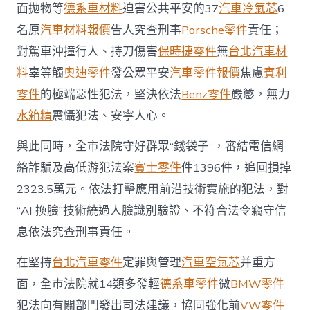
2026
面拋物等
德系車材料
迫害公共平安的37
汽車冷氣芯
6
廣
州
名原
汽車材料報價
告人究查刑事
Porsche零件
責任；
兩
對駕車沖撞行人、持刀傷害
保時捷零件
無
台北汽車材
會〉
中
料
辜等觸
奧迪零件
發公眾平安
汽車零件報價
焦慮
賓利
零件
的極端惡性犯法，堅決依法
Benz零件
嚴懲，無力
水箱精
震懾犯法、安寧人心。
與此同時，全市法院守好群眾“錢袋子”，審結電信網
絡詐騙及高低游犯法案
賓士零件
件1396件，追回損掉
2323.5萬元。依法打擊應用前沿技術實施的犯法，對
“AI 換臉”技術繞過人臉識別驗證、不符合法令竊守信
息依法究查刑事責任。
在堅持
台北汽車零件
定罪與管理
汽車空氣芯
并重方
面，全市法院就14類多發輕
德系車零件
微
BMW零件
犯法向有關部門發出司法建議，協同強化前
VW零件