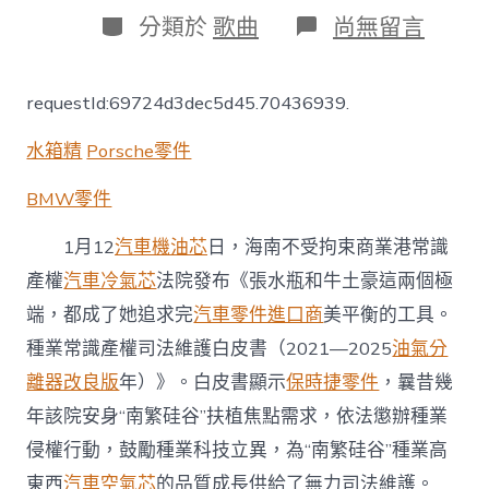
日
作
分
在
分類於
歌曲
尚無留言
期
者
類
〈OSDER
奧
斯
requestId:69724d3dec5d45.70436939.
德
台
水箱精
Porsche零件
北
汽
車
BMW零件
海
南
1月12
汽車機油芯
日，海南不受拘束商業港常識
加
產權
汽車冷氣芯
法院發布《張水瓶和牛土豪這兩個極
大
力
端，都成了她追求完
汽車零件進口商
美平衡的工具。
度
種業常識產權司法維護白皮書（2021—2025
油氣分
種
業
離器改良版
年）》。白皮書顯示
保時捷零件
，曩昔幾
常
識
年該院安身“南繁硅谷”扶植焦點需求，依法懲辦種業
產
侵權行動，鼓勵種業科技立異，為“南繁硅谷”種業高
權
司
東西
汽車空氣芯
的品質成長供給了無力司法維護。