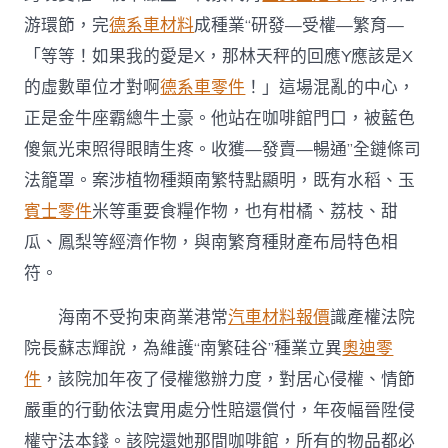
游環節，完
德系車材料
成種業“研發—受權—繁育—
「等等！如果我的愛是X，那林天秤的回應Y應該是X
的虛數單位才對啊
德系車零件
！」這場混亂的中心，
正是金牛座霸總牛土豪。他站在咖啡館門口，被藍色
傻氣光束照得眼睛生疼。收獲—發賣—暢通”全鏈條司
法籠罩。案涉植物種類南繁特點顯明，既有水稻、玉
賓士零件
米等重要食糧作物，也有柑橘、荔枝、甜
瓜、鳳梨等經濟作物，與南繁育種財產布局特色相
符。
海南不受拘束商業港常
汽車材料報價
識產權法院
院長蘇志輝說，為維護“南繁硅谷”種業立異
奧迪零
件
，該院加年夜了侵權懲辦力度，對居心侵權、情節
嚴重的行動依法實用處分性賠還償付，年夜幅晉陞侵
權守法本錢。該院還她那間咖啡館，所有的物品都必