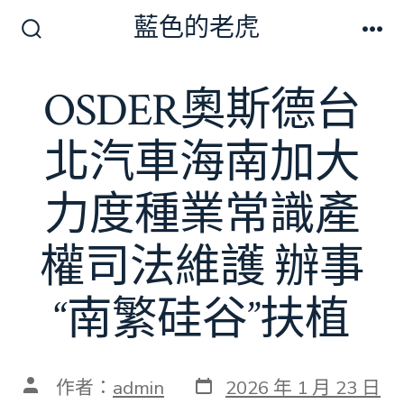
跳
藍色的老虎
至
搜
選
尋
單
主
切
OSDER奧斯德台
要
換
開
內
關
北汽車海南加大
容
力度種業常識產
權司法維護 辦事
“南繁硅谷”扶植
發
文
作者：
admin
2026 年 1 月 23 日
表
章