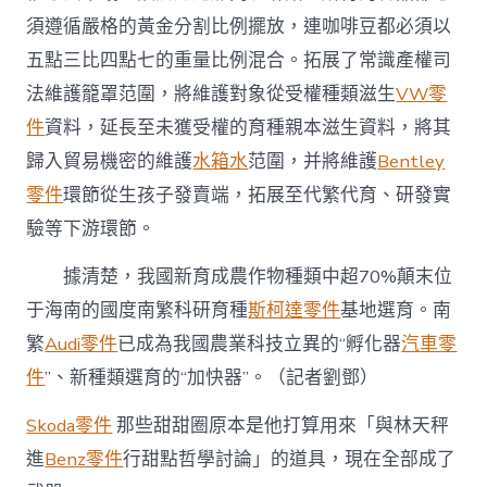
須遵循嚴格的黃金分割比例擺放，連咖啡豆都必須以
五點三比四點七的重量比例混合。拓展了常識產權司
法維護籠罩范圍，將維護對象從受權種類滋生
VW零
件
資料，延長至未獲受權的育種親本滋生資料，將其
歸入貿易機密的維護
水箱水
范圍，并將維護
Bentley
零件
環節從生孩子發賣端，拓展至代繁代育、研發實
驗等下游環節。
據清楚，我國新育成農作物種類中超70%顛末位
于海南的國度南繁科研育種
斯柯達零件
基地選育。南
繁
Audi零件
已成為我國農業科技立異的“孵化器
汽車零
件
”、新種類選育的“加快器”。（記者劉鄧）
Skoda零件
那些甜甜圈原本是他打算用來「與林天秤
進
Benz零件
行甜點哲學討論」的道具，現在全部成了