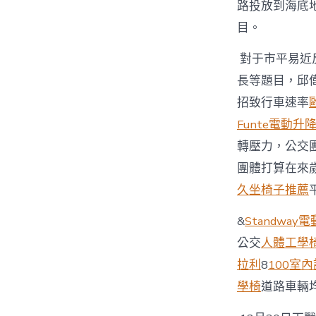
路投放到海底
目。
對于市平易近
長等題目，邱
招致行車速率
Funte電動升
轉壓力，公交
團體打算在來歲
久坐椅子推薦
&
Standway
公交
人體工學
拉利
8
100室
學椅
道路車輛