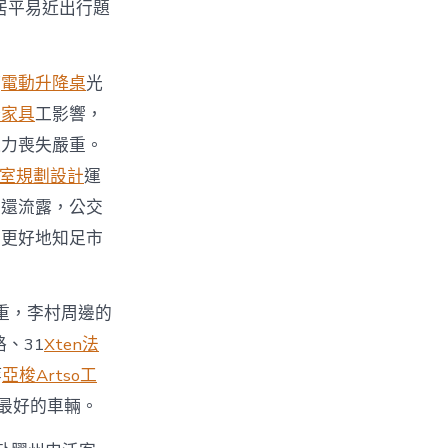
居平易近出行題
時
電動升降桌
光
公家具
工影響，
運力喪失嚴重。
室規劃設計
運
方還流露，公交
，更好地知足市
重，李村周邊的
、31
Xten法
等
亞梭Artso工
最好的車輛。