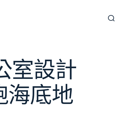
搜
尋
切
換
開
關
公室設計
跑海底地