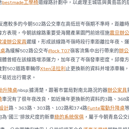
路
地
bestmade工學椅
道線路計劃中，以處理主城區與黃島區的
65
部
公
反應較多的今朝502路公交車在高低班岑嶺期不準時，距離
交
跑
偉方表現，今朝該線路重要受海爾產業園門前途徑施
震旦辦
海
底
歐凌辦公家具
遲緩，形成該線路岑嶺時段行車距離拉年夜、
地
降桌
為緩解502路公交岑
iRock T07
嶺客流集中出行帶來的
辦公
道〉
中
團體曾經在該線路增添運力，加年夜了岑嶺發車密度。邱偉
對502道路車輛停
Xten法拉利
止更換新的資料并增添車輛
平易近出行需求。
電動升降桌
nbsp;據清楚，跟著市當局對南北路況的器
辦公家具
椅
車況有了很年夜改良，如近幾年更換新的資料的3路、368路
內設計
路、363路、303路、102路和374路
Funte電動升降桌
均為“國三”排放尺度的新車
綠的系統傢俱
，屬于今朝青島公交