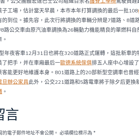
下戰書，公交團體宏達巴士公司組織百余名
護脊工學椅
駕駛員趕
孩子工場，估計當天早晨，本市本年打算調換的最后一批108
有的到位。據先容，此次行將調換的車輛分辨是7道路、8道路
中8路公交車由原汽油車調換為26輛動力機能精良的單燃料自
車。
型年夜客車12月31日也將在320道路正式運轉，這批新車
裝了把手，并在車廂最后一
歐德系統傢俱
排五人座中心增設
客能更好地維護本身。801道路上的20部新型空調車也曾經
震旦辦公家具
此外，公交221道路和5路電車將于除夕后更換
櫃
。
留言
寫的電子郵件地址不會公開。
必填欄位標示為
*