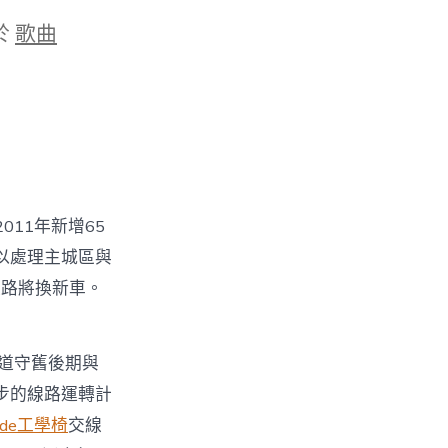
於
歌曲
11年新增65
以處理主城區與
線路將換新車。
道守舊後期與
步的線路運轉計
ade工學椅
交線