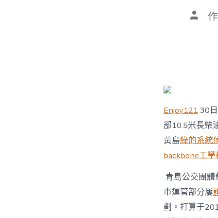
文
作
章
作
者
Enjoy121
30日
部10.5米長
黃島
綠的系統
backbone工
青島公交團體
市運管部分屢
劃。打算于201