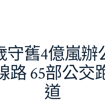
歲守舊4億嵐辦
線路 65部公交
道