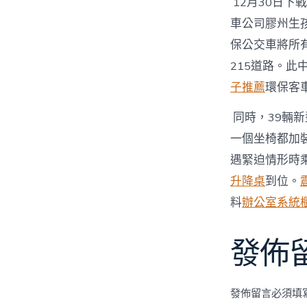
12月30日
車公司膠州生
保公交車將所
215道路。此
子推薦
環保客
同時，39輛新
一個坐椅都加
遇緊迫情形時乘
升降桌
到位。
料
辦公室系統
發佈
發佈留言必須填