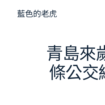
跳
至
藍色的老虎
主
要
內
容
青島來
條公交