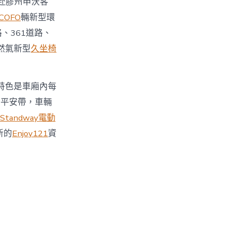
赴膠州申沃客
COFO
輛新型環
、361道路、
然氣新型
久坐椅
的特色是車廂內每
了平安帶，車輛
Standway電動
新的
Enjoy121
資