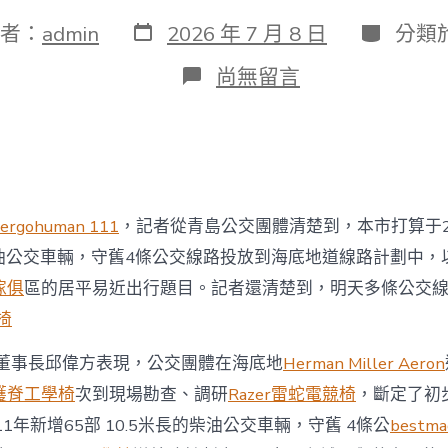
發
分
者：
admin
2026 年 7 月 8 日
分類
表
類
日
在
尚無留言
期
〈青
島
來
歲
守
舊
4
ergohuman 111
，記者從青島公交團體清楚到，本市打算于20
億
嵐
柴油公交車輛，守舊4條公交線路投放到海底地道線路計劃中，
辦
傢俱
區的居平易近出行題目。記者還清楚到，明天多條公交
公
室
學椅
設
計
董事長邱偉方表現，公交團體在海底地
Herman Miller Aeron
條
公
護脊工學椅
次到現場勘查、調研
Razer雷蛇電競椅
，斷定了初
交
1年新增65部 10.5米長的柴油公交車輛，守舊 4條公
bestm
線