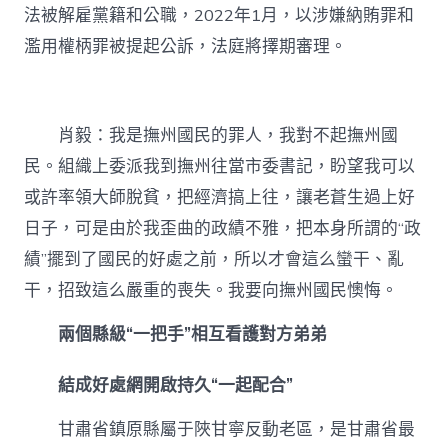
法被解雇黨籍和公職，2022年1月，以涉嫌納賄罪和
濫用權柄罪被提起公訴，法庭將擇期審理。
肖毅：我是撫州國民的罪人，我對不起撫州國
民。組織上委派我到撫州往當市委書記，盼望我可以
或許率領大師脫貧，把經濟搞上往，讓老蒼生過上好
日子，可是由於我歪曲的政績不雅，把本身所謂的“政
績”擺到了國民的好處之前，所以才會這么蠻干、亂
干，招致這么嚴重的喪失。我要向撫州國民懊悔。
兩個縣級“一把手”相互看護對方弟弟
結成好處網開啟持久“一起配合”
甘肅省鎮原縣屬于陜甘寧反動老區，是甘肅省最