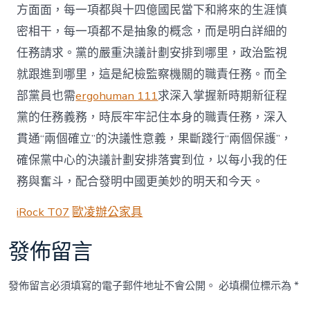
方面面，每一項都與十四億國民當下和將來的生涯慎
密相干，每一項都不是抽象的概念，而是明白詳細的
任務請求。黨的嚴重決議計劃安排到哪里，政治監視
就跟進到哪里，這是紀檢監察機關的職責任務。而全
部黨員也需
ergohuman 111
求深入掌握新時期新征程
黨的任務義務，時辰牢牢記住本身的職責任務，深入
貫通“兩個確立”的決議性意義，果斷踐行“兩個保護”，
確保黨中心的決議計劃安排落實到位，以每小我的任
務與奮斗，配合發明中國更美妙的明天和今天。
iRock T07
歐凌辦公家具
發佈留言
發佈留言必須填寫的電子郵件地址不會公開。
必填欄位標示為
*