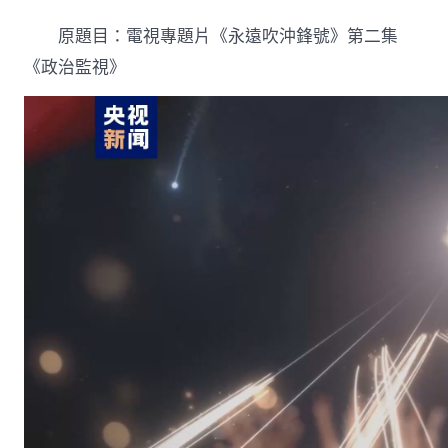
視
專
原題目：電視專題片《永遠吹沖鋒號》第二集
題
片
《政治監視》
《永
遠
吹
沖
鋒
號》
第
億
嵐
系
統
傢
俱
二
集
《政
治
監
視》〉