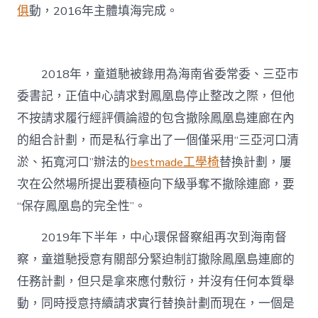
俱
動，2016年主體填海完成。
2018年，童道馳被錄用為海南省委常委、三亞市
委書記，正值中心請求對鳳凰島停止整改之際，但他
不按請求履行經評價論證的包含撤除鳳凰島連廊在內
的組合計劃，而是私行拿出了一個僅采用“三亞河口清
淤、拓寬河口”辦法的
bestmade工學椅
替換計劃，屢
次在公然場所提出要積極向下級爭奪不撤除連廊，要
“保存鳳凰島的完全性”。
2019年下半年，中心環保督察組再次到海南督
察，童道馳授意有關部分緊迫制訂撤除鳳凰島連廊的
任務計劃，但只是拿來應付敷衍，并沒有任何本質舉
動，同時授意持續請求實行替換計劃而現在，一個是