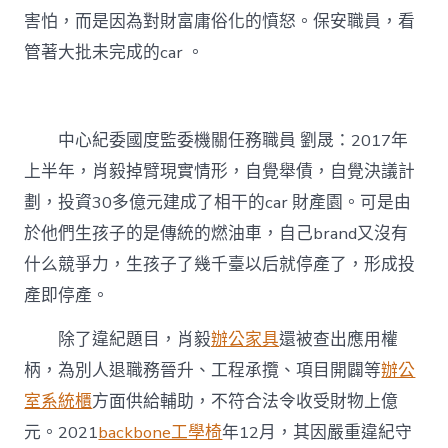
害怕，而是因為對財富庸俗化的憤怒。保安職員，看
管著大批未完成的car 。
中心紀委國度監委機關任務職員 劉晟：2017年
上半年，肖毅掉臂現實情形，自覺舉債，自覺決議計
劃，投資30多億元建成了相干的car 財產園。可是由
於他們生孩子的是傳統的燃油車，自己brand又沒有
什么競爭力，生孩子了幾千臺以后就停產了，形成投
產即停產。
除了違紀題目，肖毅
辦公家具
還被查出應用權
柄，為別人退職務晉升、工程承攬、項目開闢等
辦公
室系統櫃
方面供給輔助，不符合法令收受財物上億
元。2021
backbone工學椅
年12月，其因嚴重違紀守