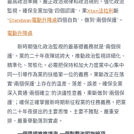
最高政治準繩，嚴正政治規律和政治規則，強化政治
監視，確保全黨加強“四個認識”、果
Xten法拉利
斷
“
Standway電動升降桌
四個自負”、做到“兩個保護”。
電動升降桌
新時期強化政治監視的最基礎義務就是“兩個保
護”。黨的二十年夜陳述誇大，推動政治監視詳細化、
精準化、常態化。必需把保持和加大力度黨中心集中
同一引導作為黨的扶植第一位的義務，果斷改正在落
實“兩個保護”上存在的溫差、落差、誤差，確保全黨
深入貫通“兩個確立”的決議性意義，果斷做到“兩個保
護”；確保正確掌握新時期新征程黨的任務義務，把黨
的二十年夜提出的主要思惟、主要不雅點、嚴重安
排、嚴重舉動落到實處。