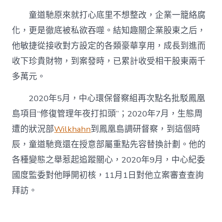
童道馳原來就打心底里不想整改，企業一籠絡腐
化，更是徹底被私欲吞噬。結知趣關企業股東之后，
他敏捷從接收對方設定的各類豪華享用，成長到進而
收下珍貴財物，到案發時，已累計收受相干股東兩千
多萬元。
2020年5月，中心環保督察組再次點名批駁鳳凰
島項目“修復管理年夜打扣頭”；2020年7月，生態周
遭的狀況部
Wilkhahn
到鳳凰島調研督察，到這個時
辰，童道馳竟還在授意部屬重點先容替換計劃。他的
各種變態之舉惹起追蹤關心，2020年9月，中心紀委
國度監委對他睜開初核，11月1日對他立案審查查詢
拜訪。