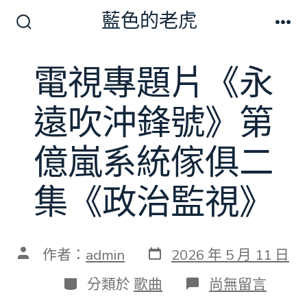
跳
藍色的老虎
至
搜
選
尋
單
主
切
電視專題片《永
要
換
開
內
關
遠吹沖鋒號》第
容
億嵐系統傢俱二
集《政治監視》
發
文
作者：
admin
2026 年 5 月 11 日
表
章
日
作
分
在
分類於
歌曲
尚無留言
期
者
類
〈電