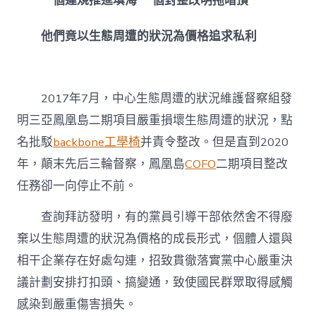
一個違規推進填海 一個對整改明拖暗頂
他們竟以生態周遭的狀況為價格追求私利
2017年7月，中心生態周遭的狀況維護督察組發
明三亞鳳凰島二期項目嚴重損壞生態周遭的狀況，點
名批駁
backbone工學椅
并責令整改。但是直到2020
年，顛末先后三輪督察，鳳凰島
COFO
二期項目整改
任務卻一向停止不前。
查詢拜訪發明，有的黨員引導干部依然舍不得廢
棄以生態周遭的狀況為價格的成長形式，個體人還與
相干企業存在好處勾連，招致貫徹落實黨中心嚴重決
議計劃安排打扣頭、搞變通，致使國民群眾取得感觸
感染到嚴重傷害損失。