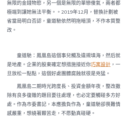
無限的金錢物慾，另一個是無限的單戀傻氣，兩者都
極端到讓她無法平衡。。2019年12月，替換計劃被
省當局明白否認，童道馳依然明拖暗頂，不作本質整
改。
童道馳：鳳凰島這個事兒觸及違規填海，然后就
是地產。企業的股東確定想措施接近你
巧寓設計
，一
旦放松一點點，這個好處團體腐蝕就很是兇猛。
鳳凰島二期時光跨度長、投資金額年夜，整改撤
除有良多復雜的題目要往處理，也必定要觸碰多方好
處。作為市委書記，本應擔負作為，童道馳卻畏難情
感嚴重，想繞著艱苦走，不愿動真碰硬。