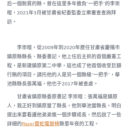
后一個脫貧的縣。曾在這里多年擔負“一把手”的李崇
暄，2021年3月被甘肅省紀委監委立案審查查詢拜
訪。
李崇暄，從2009年到2020年歷任甘肅省慶陽市
鎮原縣縣長、縣委書記。他上任后主抓的首個嚴重工
程，是新建鎮原第二中學，這也成了他首個收受巨額
行賄的項目。請托他的人是另一個縣級“一把手”，華
池縣縣長張萬福，他也于2017年被查處。
甘肅省鎮原縣委原書記 李崇暄：張萬福是鎮原
人，我正好到鎮原當了縣長，他到華池當縣長，明白
提出來要看護他弟弟進一個步驟成長，然后說了一些
詳細的
Razer雷蛇電競椅
縣里年夜的工程。