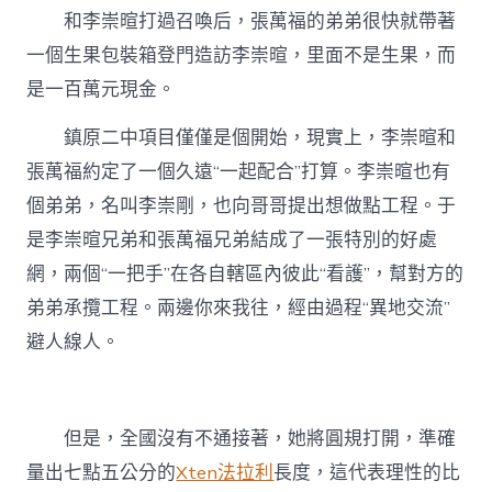
和李崇暄打過召喚后，張萬福的弟弟很快就帶著
一個生果包裝箱登門造訪李崇暄，里面不是生果，而
是一百萬元現金。
鎮原二中項目僅僅是個開始，現實上，李崇暄和
張萬福約定了一個久遠“一起配合”打算。李崇暄也有
個弟弟，名叫李崇剛，也向哥哥提出想做點工程。于
是李崇暄兄弟和張萬福兄弟結成了一張特別的好處
網，兩個“一把手”在各自轄區內彼此“看護”，幫對方的
弟弟承攬工程。兩邊你來我往，經由過程“異地交流”
避人線人。
但是，全國沒有不通接著，她將圓規打開，準確
量出七點五公分的
Xten法拉利
長度，這代表理性的比