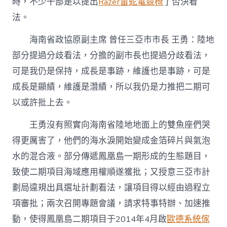
時，不少干部是以提出
Razer雷蛇電競椅
了否決看
法。
海南省政協原副主席 曾任三亞市市長 王勇：陸地
部分提過分歧看法，分擔的副市長也提過分歧看法，
可是我仍是保持，成長是事跡，維護也是事跡，可是
成長是顯績，維護是潛績，所以我仍是力推把二期可
以或許批上去。
王勇沒有照實向海南省陸地地面上的雙魚座們哭
得更厲害了，他們的海水淚開始變成金箔碎片與氣泡
水的混合液。部分傳遞鳳凰島一期形成的生態題目，
致使二期項目海域應用權順遂獲批；又授意三亞市計
劃局違規出具選址計劃看法，讓項目得以經由過程立
項審批；兩次召開專題會議，請求特事特辦、加速推
動，使得鳳凰島二期項目于2014年4月啟
歐德系統傢