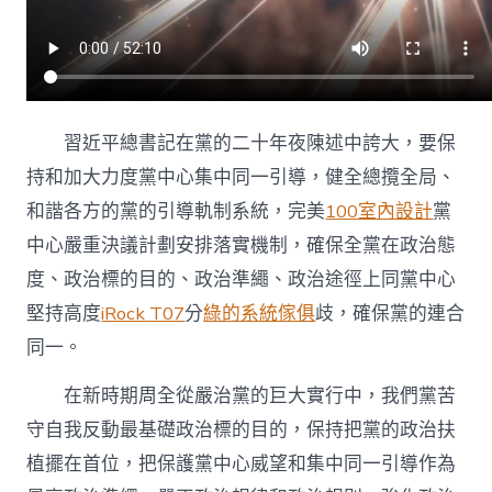
中
習近平總書記在黨的二十年夜陳述中誇大，要保
持和加大力度黨中心集中同一引導，健全總攬全局、
和諧各方的黨的引導軌制系統，完美
100室內設計
黨
中心嚴重決議計劃安排落實機制，確保全黨在政治態
度、政治標的目的、政治準繩、政治途徑上同黨中心
堅持高度
iRock T07
分
綠的系統傢俱
歧，確保黨的連合
同一。
在新時期周全從嚴治黨的巨大實行中，我們黨苦
守自我反動最基礎政治標的目的，保持把黨的政治扶
植擺在首位，把保護黨中心威望和集中同一引導作為