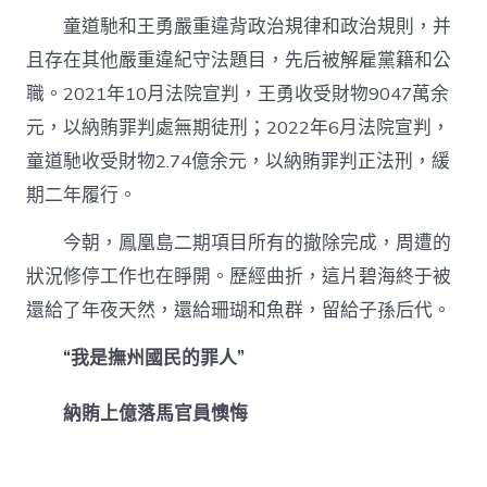
童道馳和王勇嚴重違背政治規律和政治規則，并
且存在其他嚴重違紀守法題目，先后被解雇黨籍和公
職。2021年10月法院宣判，王勇收受財物9047萬余
元，以納賄罪判處無期徒刑；2022年6月法院宣判，
童道馳收受財物2.74億余元，以納賄罪判正法刑，緩
期二年履行。
今朝，鳳凰島二期項目所有的撤除完成，周遭的
狀況修停工作也在睜開。歷經曲折，這片碧海終于被
還給了年夜天然，還給珊瑚和魚群，留給子孫后代。
“我是撫州國民的罪人”
納賄上億落馬官員懊悔