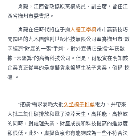
肖毅，江西省政協原黨構成員、副主席，曾任江
西省撫州市委書記。
肖毅在任時代將位于撫
人體工學椅
州市高新技巧
開闢區的九木團體創世紀科技無限公司奉為撫州市“數
字經濟”財產的一張“手刺”，對外宣傳它是搞“年夜數
據”“云盤算”的高新科技公司。但是，肖毅實在明知該
企業真正從事的是虛擬貨泉盤算生孩子營業，俗稱“挖
礦”。
“挖礦”需求消耗大批
久坐椅子推薦
電力，并帶來
大批二氧化碳排放和電子渣滓天生，高耗能、高排放
的同時，對處理失業、財產成長和科技提高的進獻度
卻很低。此外，虛擬貨泉也有能夠成為一些不符合法