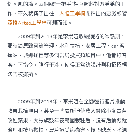
例。風的墻。兩個縣“一把手”相互照料對方弟弟的工
作，不久就傳了出往，
人體工學椅
開釋出的惡劣影響
亞梭Artso工學椅
可想而知。
2009年到2013年是李崇暄收納賄賂的岑嶺期，
那時鎮原縣河流管理、水利扶植、安居工程、car 客
運站、城鄉途徑等多個當局投資類項目中，他都打召
喚、下指令，強行干涉，使得正常決議計劃和招招標
法式被排擠。
2009年到2013年，李崇暄在全縣強行連片推動
蘋果栽植項目，甚至一些處所迫使農人鏟除小麥青苗
改種蘋果。大張旗鼓年夜範圍栽種后，沒有后續跟蹤
治理和技巧攙扶，農戶遭受病蟲害、技巧缺乏、水源