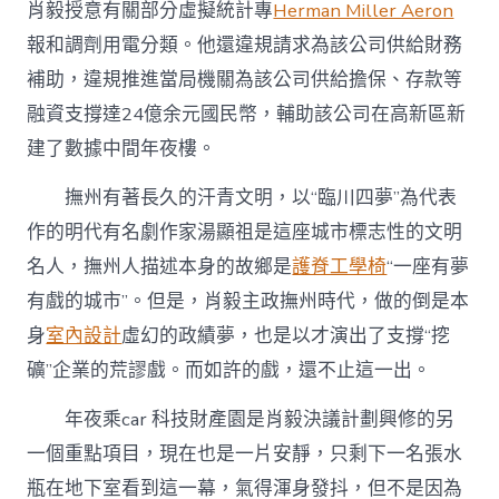
肖毅授意有關部分虛擬統計專
Herman Miller Aeron
報和調劑用電分類。他還違規請求為該公司供給財務
補助，違規推進當局機關為該公司供給擔保、存款等
融資支撐達24億余元國民幣，輔助該公司在高新區新
建了數據中間年夜樓。
撫州有著長久的汗青文明，以“臨川四夢”為代表
作的明代有名劇作家湯顯祖是這座城市標志性的文明
名人，撫州人描述本身的故鄉是
護脊工學椅
“一座有夢
有戲的城市”。但是，肖毅主政撫州時代，做的倒是本
身
室內設計
虛幻的政績夢，也是以才演出了支撐“挖
礦”企業的荒謬戲。而如許的戲，還不止這一出。
年夜乘car 科技財產園是肖毅決議計劃興修的另
一個重點項目，現在也是一片安靜，只剩下一名張水
瓶在地下室看到這一幕，氣得渾身發抖，但不是因為