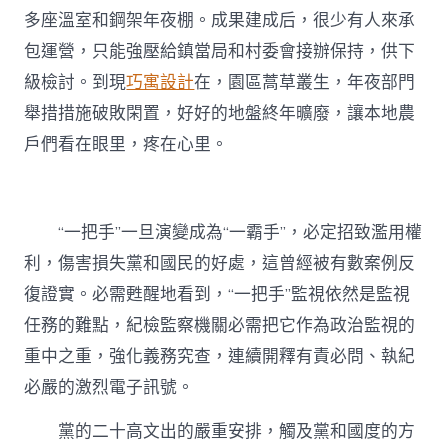
多座溫室和鋼架年夜棚。成果建成后，很少有人來承
包運營，只能強壓給鎮當局和村委會接辦保持，供下
級檢討。到現
巧寓設計
在，園區蒿草叢生，年夜部門
舉措措施破敗閑置，好好的地盤終年曠廢，讓本地農
戶們看在眼里，疼在心里。
“一把手”一旦演變成為“一霸手”，必定招致濫用權
利，傷害損失黨和國民的好處，這曾經被有數案例反
復證實。必需甦醒地看到，“一把手”監視依然是監視
任務的難點，紀檢監察機關必需把它作為政治監視的
重中之重，強化義務究查，連續開釋有責必問、執紀
必嚴的激烈電子訊號。
黨的二十高文出的嚴重安排，觸及黨和國度的方