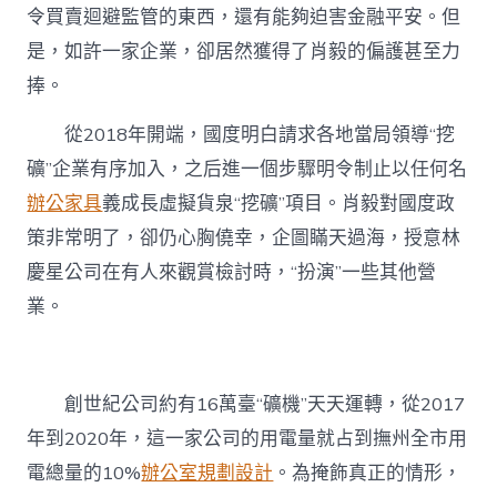
令買賣迴避監管的東西，還有能夠迫害金融平安。但
是，如許一家企業，卻居然獲得了肖毅的偏護甚至力
捧。
從2018年開端，國度明白請求各地當局領導“挖
礦”企業有序加入，之后進一個步驟明令制止以任何名
辦公家具
義成長虛擬貨泉“挖礦”項目。肖毅對國度政
策非常明了，卻仍心胸僥幸，企圖瞞天過海，授意林
慶星公司在有人來觀賞檢討時，“扮演”一些其他營
業。
創世紀公司約有16萬臺“礦機”天天運轉，從2017
年到2020年，這一家公司的用電量就占到撫州全市用
電總量的10%
辦公室規劃設計
。為掩飾真正的情形，