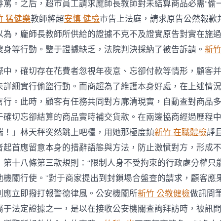
辱罵。之后，超市員工請求龐師長教師對未結算商品必需“偷一
竹 猛健樂
教師將超
安慎 健檢
市告上法庭，請求原告公然報歉
以為，龐師長教師所供給的證據不克不及證實原告對實在施
搜身等行動。鑒于證據缺乏，法院判決採納了被告訴請。
新竹
際中，確切存在花費者忽視年夜意、忘卻付款等情形，顧客
未詳細實行偷盜行動。而商超為了維護本身好處，在上述情
言行。此時，顧客有任務共同對方廓清現實，自動查對商品
于確切忘卻結算的商品實時補交貨款。在兩邊協商經過歷程
端！」林天秤突然跳上吧檯，用她那極度鎮
新竹 在職體檢
靜
者起首應留意本身的措辭語態與方法，防止激憤對方，形成
》第十八條第三款規則：“限制人身不受拘束的行政處分權只
他機關行使。”對于商家提出到封鎖場合盤查的請求，顧客應
則應立即撥打報警德律風。公安機關所
新竹 公教健檢
做訊問
屬于法定證據之一，是以在接收公安機關查詢拜訪時，被訊