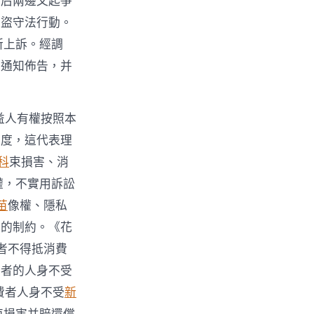
市后兩邊又起爭
偷盜守法行動。
所上訴。經調
的通知佈告，并
益人有權按照本
長度，這代表理
科
束損害、消
權，不實用訴訟
苗
像權、隱私
效的制約。《花
者不得抵消費
費者的人身不受
費者人身不受
新