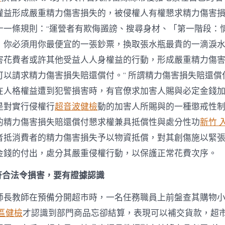
權益形成嚴重精力傷害損失的，被侵權人有權懇求精力傷害損
十一條規則：“運營者有欺侮譭謗、搜尋身材、「第一階段：
，你必須用你最便宜的一張鈔票，換取張水瓶最貴的一滴淚
害花費者或許其他受益人人身權益的行動，形成嚴重精力傷
可以請求精力傷害損失賠還償付。” 所謂精力傷害損失賠還償
在人格權益遭到犯警損害時，有官僚求加害人賜與必定金錢
是對實行侵權行
超音波健檢
動的加害人所賜與的一種懲戒性
的精力傷害損失賠還償付懇求權兼具抵償性與處分性功
新竹 
者抵消費者的精力傷害損失予以物資抵償，對其創傷施以緊
金錢的付出，處分其嚴重侵權行動，以保護正常花費次序。
不符合法令損害，要有證據認識
師長教師在預備分開超市時，一名任務職員上前盤查其購物
區健檢
才認識到部門商品忘卻結算，表現可以補交貨款，超