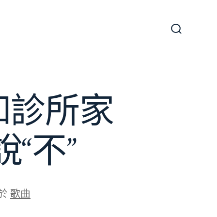
搜
尋
切
換
開
關
和診所家
“不”
於
歌曲