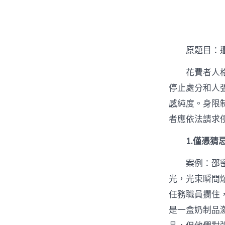
者
原題目：
花費者人
停止處分和人
感純度。身限
者應依法請求
1.僅憑猜
案例：邵
光，光束瞬間
任務職員攔住
是一盒奶制品