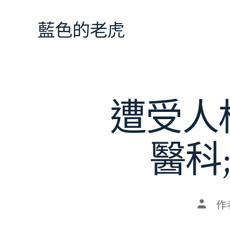
跳
至
藍色的老虎
主
要
內
容
遭受人
醫科
文
作
章
作