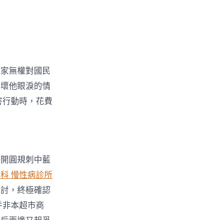
商家無權對國民
破壞他眼淚的情
害行動時，花費
分開圓規刺中藍
科 慢性病診所
檢討，終極確認
并非本超市商