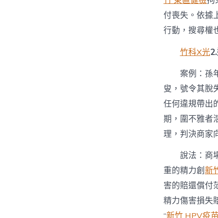
竹 東區健檢
拘
付喪失。依據
行動，搜尋權
竹科X光
2
案例：孫
叟，號令其脫
任何違規帶出
期，圍不雅者
理，判決商家
說法：商
重的精力創
新
害的賠還償付
精力傷害損失
“
新竹 HPV疫