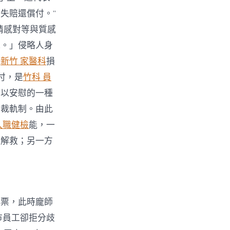
失賠還償付。”
情感對等與質感
水。」侵略人身
害
新竹 家醫科
損
付，是
竹科 員
加以安慰的一種
制裁軌制。由此
入職健檢
能，一
張解救；另一方
小票，此時龐師
市員工卻拒分歧