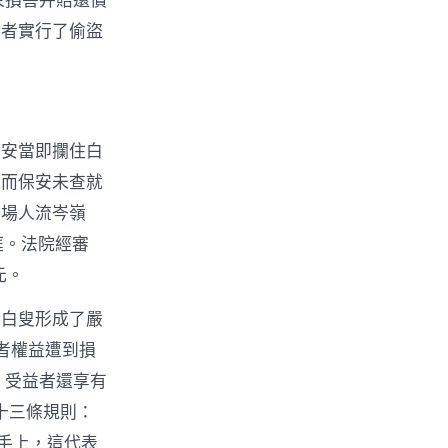
束損害并賠還償
費者實行了偷盜
保安當即攔住白
，而保安未查就
商場人流岑嶺
庭。法院經審
元。
給白叟形成了嚴
者權益遭到損
，受益者還享有
十三條規則：
手上，這代表