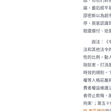
品，但他們對
論，最后經平
邵密斯以為超
停，商家認識
賠還償付、抵償
說法：《
法和其他法令
性的比例。動
除妨害、打消
時效的規則。
權等人格莊嚴
費者權益維護
者停止欺侮、
拘束”；第五