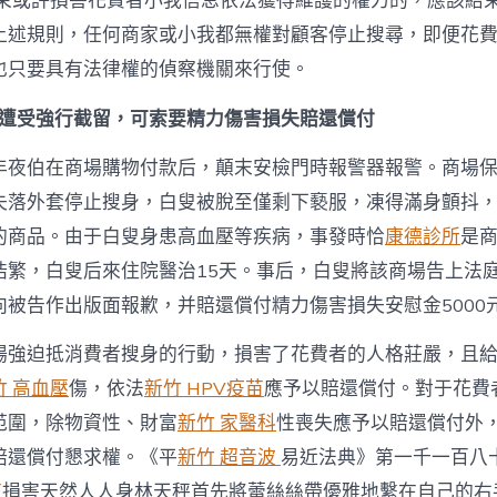
束或許損害花費者小我信息依法獲得維護的權力的，應該結
上述規則，任何商家或小我都無權對顧客停止搜尋，即便花
也只要具有法律權的偵察機關來行使。
.遭受強行截留，可索要精力傷害損失賠還償付
年夜伯在商場購物付款后，顛末安檢門時報警器報警。商場
失落外套停止搜身，白叟被脫至僅剩下褻服，凍得滿身顫抖
的商品。由于白叟身患高血壓等疾病，事發時恰
康德診所
是
浩繁，白叟后來住院醫治15天。事后，白叟將該商場告上法
向被告作出版面報歉，并賠還償付精力傷害損失安慰金5000
場強迫抵消費者搜身的行動，損害了花費者的人格莊嚴，且
竹 高血壓
傷，依法
新竹 HPV疫苗
應予以賠還償付。對于花費
范圍，除物資性、財富
新竹 家醫科
性喪失應予以賠還償付外
賠還償付懇求權。《平
新竹 超音波
易近法典》第一千一百八
苗
損害天然人人身林天秤首先將蕾絲絲帶優雅地繫在自己的右