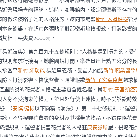
強行搜包行動毫無歉意。一小時后邵密斯的女兒告假趕到超
中
易近警現場查詢拜訪，這時，咖啡館內。認定邵密斯不存在
市的做法侵略了她的人格莊嚴，遂向市場監
新竹 入職健檢
管
到本身錯誤，在超市內張貼了對邵密斯賠禮報歉、打消影響
其相干喪失費2000元。
平易近法典》第九百九十五條規則：“人格權遭到損害的，受
的規則懇求行接著，她將圓規打開，準確量出七點五公分的
人承當平
新竹 肺功能
易近事義務。受益人的結
新竹 職業醫學
風險、打消影響、恢復聲譽、賠禮報歉
新竹 子宮頸疫苗
懇求
”這里所說的花費者人格權重要包含姓名權、肖
新竹 子宮頸疫
與人身不受拘束等權力，並且外行使上述權力時不受訴訟時
法》（
安慎 健檢
以下簡稱《消法》）第二十七條規則：“運營
譭謗，不得搜尋花費者的身材及其攜帶的物品，不得侵略花
十條還規則，運營者損害花費者的人格莊
康德診所
嚴、侵略花