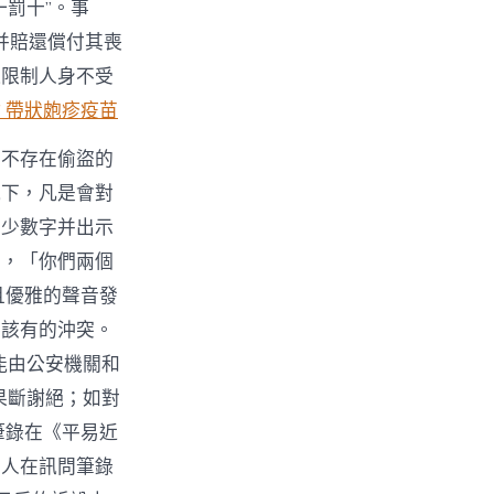
罰十”。事
并賠還償付其喪
過限制人身不受
 帶狀皰疹疫苗
并不存在偷盜的
況下，凡是會對
多少數字并出示
中，「你們兩個
且優雅的聲音發
不該有的沖突。
能由公安機關和
果斷謝絕；如對
筆錄在《平易近
問人在訊問筆錄