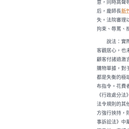
意，同時高聲
后，龐師長
新
失。法院審理
拘束、辱罵、
說法：實
客觀居心，也
顧客付諸過激
購物單據，對
都是失衡的極
布指令。花費
《行政處分法
法令規則的其
方強行挾持，
事訴訟法》中