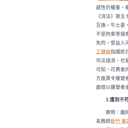
感性的權重。
《消法》第五
互換。牛土豪
不受拘束等損
失的，受益人
工健檢
指國民
司法接濟，也
可知，花費者
方面責令運營
面借以運營者
3.遭到
案例：龐
長教師
新竹 東