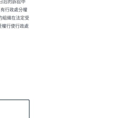
日后的訴訟中
具有行政處分權
的組織在法定受
受權行使行政處