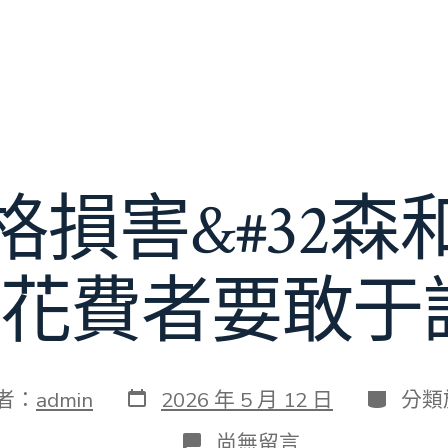
格損害&#32森
;花費者要敢于說
發
分
者：
admin
2026 年 5 月 12 日
分類
表
類
日
在
尚無留言