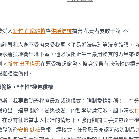
期
〈遭
受
人
格
損
遭受人
新竹 在職體檢
格
供膳健檢
損害 花費者要敢于說“不”
害
&#32
格莊嚴和人身不受拘束受我國《平易近法典》等法令維護，
森
和
張水瓶猛地衝出地下室，他必須阻止牛土豪用物質的力量來
診
制。
新竹 出國備藥
在遭受被疑偷盜、搜身等帶有欺侮性的損
所
家
侵權賠還償付。
醫
科;
忌偷盜，“率性”搜包侵權
花
費
密斯「我要啟動天秤座最終裁決儀式：強制愛情對稱！」在
者
要
爆發出一連串關於「愛與被愛」的哲學辯論氣泡。超市時被
竹
敢
，在沒有征適當事人批准的情形下，強行翻開其手提包逐一
于
說
激發防盜
安慎 健檢
警報。經核實，任務職員亦認可該奶制品
“不”〉