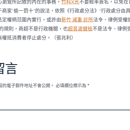
心瀏覽所記敘的內在的事務，
竹科X光
不要輕率簽名，以免在
于商家“偷一罰十”的說法，依照《行政處分法》“行政處分由
法定權柄范圍內實行，或許由
新竹 減重 診所
法令、律例受權
”的規則，商超不是行政機關，也
超音波健檢
不是法令、律例
無權抵消費者停止處分。（
張兆利
）
留言
寫的電子郵件地址不會公開。
必填欄位標示為
*