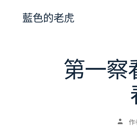
跳
至
藍色的老虎
主
要
內
容
第一察
文
作
章
作