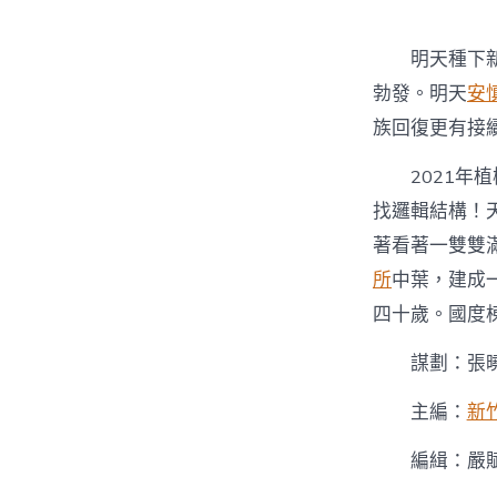
明天種下
勃發。明天
安
族回復更有接
2021年植
找邏輯結構！
著看著一雙雙
所
中葉，建成
四十歲。國度
謀劃：張
主編：
新
編緝：嚴