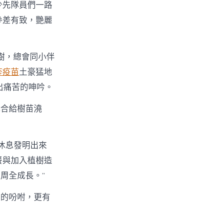
少先隊員們一路
參差有致，艷麗
樹，總會同小伴
疹疫苗
土豪猛地
出痛苦的呻吟。
配合給樹苗澆
休息發明出來
餐與加入植樹造
周全成長。”
識的吩咐，更有