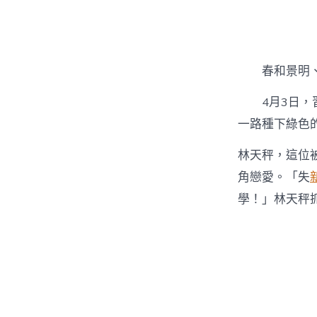
者
春和景明
4月3日
一路種下綠色
林天秤，這位
角戀愛。「失
學！」林天秤