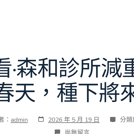
看·森和診所減
春天，種下將
發
分
者：
admin
2026 年 5 月 19 日
分類
表
類
日
在
尚無留言