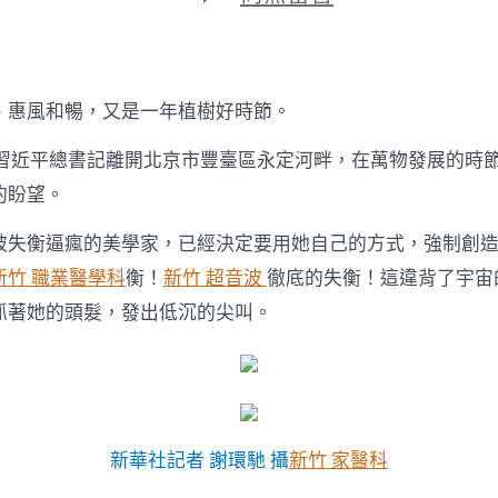
期
〈第
一
察
看
·
、惠風和暢，又是一年植樹好時節。
森
和
，習近平總書記離開北京市豐臺區永定河畔，在萬物發展的時
診
所
的盼望。
減
重
被失衡逼瘋的美學家，已經決定要用她自己的方式，強制創
剎
新竹 職業醫學科
衡！
新竹 超音波
徹底的失衡！這違背了宇宙
時
｜
抓著她的頭髮，發出低沉的尖叫。
春
天，
種
下
將
來〉
中
新華社記者 謝環馳 攝
新竹 家醫科