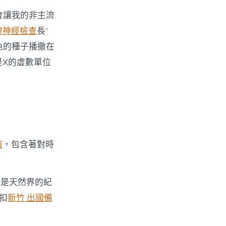
會讓我的非主流
律神經檢查
長”
色的種子播撒在
是X的虛數單位
檢
，包含著對時
這是天然界的紀
扣
新竹 出國備