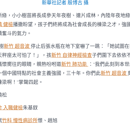
新華社記者 殷博古 攝
新綠，小小樹苗將長成參天年夜樹、連片成林，內陸年夜地
慎 健檢
播撒盼望，孩子們終將成為社會成長的棟梁之才，強
續奮斗的氣力。
樹
新竹 超音波
停止后張水瓶在地下室嚇了一跳：「她試圖在
天秤座太可怕了！」，孩
新竹 自律神經檢查
子們圍下去依依
滿懷嚮往的眼睛，親熱吩咐道
新竹 肺功能
：“我們此刻到本世
一個中國特點的社會主義強國，三十年。你們此
新竹 超音波
棟梁啊！”掌聲四起。
曉松
竹 入職健檢
朱基釵
賦
竹科 慢性病診所
憬、趙旭