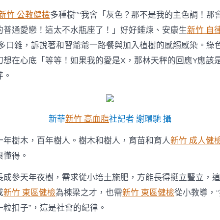
新竹 公教健檢
多種樹”“我會「灰色？那不是我的主色調！那
的普通愛戀！這太不水瓶座了！」好好錘煉、安康生
新竹 自
人多口雜，訴說著和習爺爺一路餐與加入植樹的感觸感染。綠
幻想在心底「等等！如果我的愛是X，那林天秤的回應Y應該
芽。
新華
新竹 高血脂
社記者 謝環馳 攝
十年樹木，百年樹人。樹木和樹人，育苗和育人
新竹 成人健
與懂得。
長成參天年夜樹，需求從小培土施肥，方能長得挺立豎立，
成
新竹 東區健檢
為棟梁之才，也需
新竹 東區健檢
從小教導，“
一粒扣子”，這是社會的紀律。