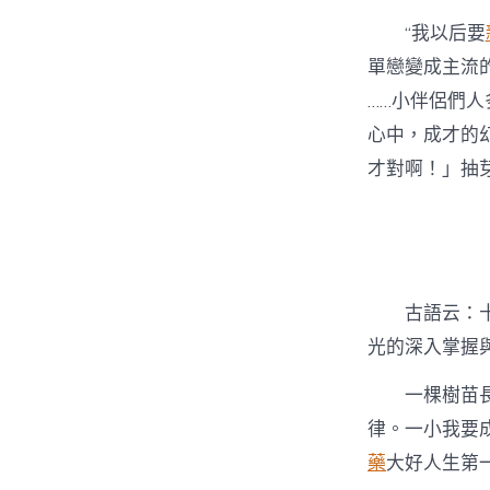
“我以后要
單戀變成主流
……小伴侶們
心中，成才的
才對啊！」抽
古語云：
光的深入掌握
一棵樹苗
律。一小我要
藥
大好人生第