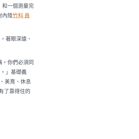
，和一個測量完
對內陸
竹科 員
話，著眼深遠、
稱。你們必須同
上。」基礎義
、美育、休息
有了靠得住的