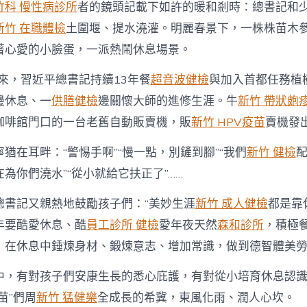
竹科 慢性病診所
者的鏡頭記載下如許的暖和剎時：總書記和
新竹 在職體檢
土圍堰、提水澆灌。明麗春景下，一株株苗木
著心愛的小臉蛋，一派熱鬧休息場景。
以來，習近平總書記持續13年餐
超音波健檢
與加入首都任務植
邊休息、一
供膳健檢
邊關懷大師的進修生涯。牛
新竹 帶狀皰
咖啡館門口的一台老舊自動販賣機，販
新竹 HPV疫苗
賣機發
猶在耳畔：“警惕手啊”“慢一點，別鏟到腳”“我們
新竹 健檢
為你們澆水”“從小就給它扶正了”……
總書記又親熱地鼓勵孩子們：“美妙生涯
新竹 成人健檢
都是靠
年要酷愛休息、酷
員工診所 健檢
愛年夜天然
森和診所
，積極
，在休息中錘煉身材、鍛煉意志、增加常識，做到德智體美勞
中，有對孩子們安康生長的悉心庇護，有對從小培育休息認
苗”們周
新竹 猛健樂
全成長的希冀，東風化雨、潤人心坎。