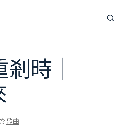
搜
尋
切
換
開
關
重剎時｜
來
於
歌曲