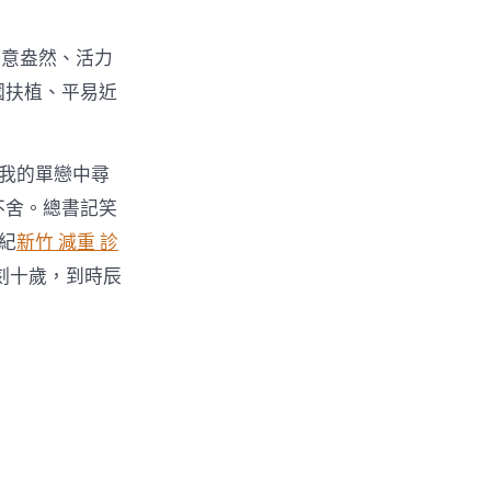
綠意盎然、活力
國扶植、平易近
我的單戀中尋
不舍。總書記笑
紀
新竹 減重 診
刻十歲，到時辰