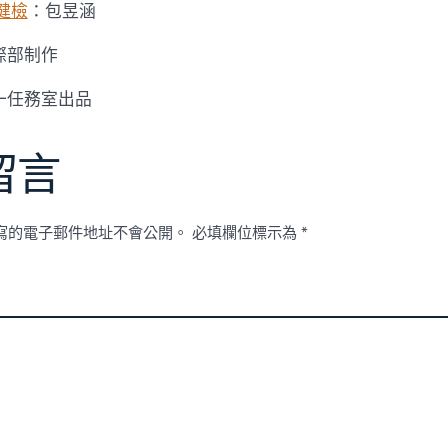
健檢
：包昱涵
際部制作
一任務室出品
留言
寫的電子郵件地址不會公開。
必填欄位標示為
*