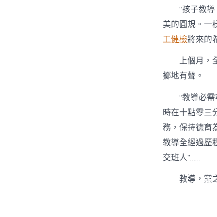
“孩子教
美的圓規。一
工健檢
將來的
上個月，
擲地有聲。
“教導必
時在十點零三
務，保持德育
教導全經過歷
交班人”……
教導，黨