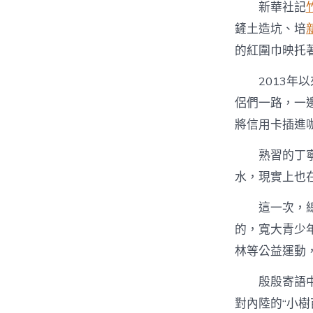
新華社記
鏟土造坑、培
的紅圍巾映托
2013年
侶們一路，一
將信用卡插進
熟習的丁寧
水，現實上也在
這一次，
的，寬大青少
林等公益運動
殷殷寄語
對內陸的“小樹