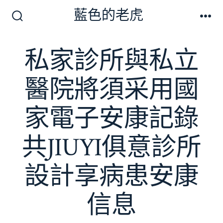
跳
藍色的老虎
至
搜
選
尋
單
主
切
私家診所與私立
要
換
開
內
關
醫院將須采用國
容
家電子安康記錄
共JIUYI俱意診所
設計享病患安康
信息