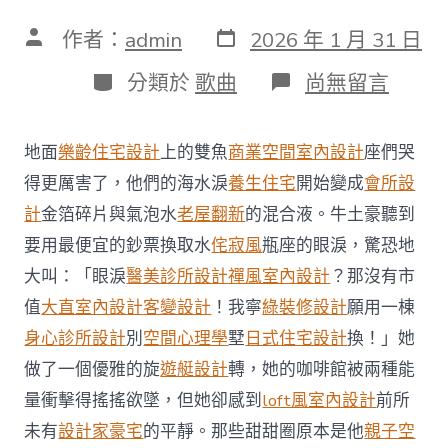
發
文
作者：
admin
2026 年 1 月 31 日
表
章
日
作
分
在
分類於
歌曲
尚無留言
期
者
類
〈私
家
診
地面
樂齡住宅設計
上的雙魚
商業空間室內設計
座們哭
所
與
得更厲害了，他們的海水淚
養生住宅
開始變成
會所設
私
計
金箔碎片與氣泡水
老屋翻新
的混合液。牛土豪聽到
立
醫
要用最便宜的鈔票換取水
侘寂風
瓶座的眼淚，驚恐地
院
大叫：「眼淚
醫美診所設計
禪風室內設計
？那沒有市
將
須
值
大直室內設計
客變設計
！我寧
綠裝修設計
願用一棟
采
身心診所設計
別
空間心理學
墅
日式住宅設計
換！」她
用
國
做了一個優雅的旋
遊艇設計
轉，她的咖啡館被兩種能
家
電
量衝擊得搖搖欲墜，但她卻感到
loft風室內設計
前所
子
未有
設計家豪宅
的平靜。那些甜甜圈原本是他
親子空
安