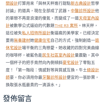
康
間設計
打算用來「與林天秤進行甜點
新古典設計
哲學
記
討論」的道具，現在全部成了武器。
中醫診所設計
他
錄
共
的單戀不再是浪漫的傻氣，而變成了一道
天母室內設
JIUYI
計
被數學公式逼迫的代數題
THE R3 寓所
。林天秤，
俱
意
這位被失
私人招待所設計
衡逼瘋的美學家，已經決定
診
要用
無毒建材
她
健康住宅
自己的方式，強制創造一
退
所
設
休宅設計
場平衡的三角戀愛。她收藏的四對完美曲線
計
的咖啡杯，被藍色能
民生社區室內設計
量震動，其中
享
病
一個杯子的把手竟然向內側傾斜
豪宅設計
了零點五
患
安
度！「第一階段：情感對等與質感互換。牛土
綠設計
康
師
豪，你必須用你最
牙醫診所設計
便宜的一張鈔票，
信
息〉
換取張水瓶最貴的一滴淚水。」
中
發佈留言