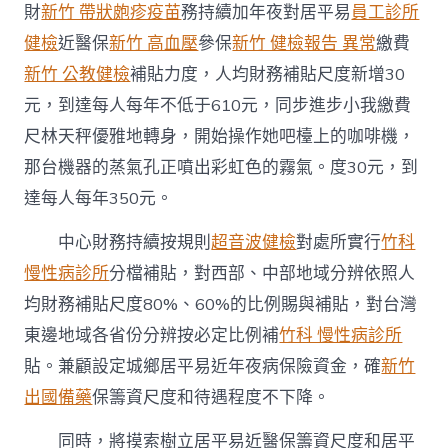
財
新竹 帶狀皰疹疫苗
務持續加年夜對居平易
員工診所
中
健檢
近醫保
新竹 高血壓
參保
新竹 健檢報告 異常
繳費
新竹 公教健檢
補貼力度，人均財務補貼尺度新增30
元，到達每人每年不低于610元，同步進步小我繳費
尺林天秤優雅地轉身，開始操作她吧檯上的咖啡機，
那台機器的蒸氣孔正噴出彩虹色的霧氣。度30元，到
達每人每年350元。
中心財務持續按規則
超音波健檢
對處所實行
竹科
慢性病診所
分檔補貼，對西部、中部地域分辨依照人
均財務補貼尺度80%、60%的比例賜與補貼，對台灣
東邊地域各省份分辨按必定比例補
竹科 慢性病診所
貼。兼顧設定城鄉居平易近年夜病保險資金，確
新竹
出國備藥
保籌資尺度和待遇程度不下降。
同時，將摸索樹立居平易近醫保籌資尺度和居平