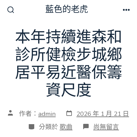
跳
藍色的老虎
至
搜
選
尋
單
主
切
本年持續進森和
要
換
開
內
關
診所健檢步城鄉
容
居平易近醫保籌
資尺度
發
文
作者：
admin
2026 年 1 月 21 日
表
章
日
作
分
在
分類於
歌曲
尚無留言
期
者
類
〈本