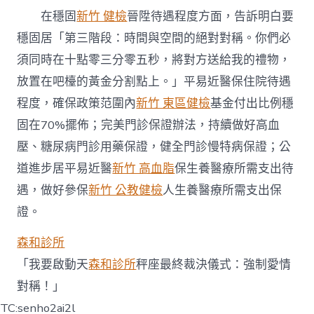
在穩固
新竹 健檢
晉陞待遇程度方面，告訴明白要
穩固居「第三階段：時間與空間的絕對對稱。你們必
須同時在十點零三分零五秒，將對方送給我的禮物，
放置在吧檯的黃金分割點上。」平易近醫保住院待遇
程度，確保政策范圍內
新竹 東區健檢
基金付出比例穩
固在70%擺佈；完美門診保證辦法，持續做好高血
壓、糖尿病門診用藥保證，健全門診慢特病保證；公
道進步居平易近醫
新竹 高血脂
保生養醫療所需支出待
遇，做好參保
新竹 公教健檢
人生養醫療所需支出保
證。
森和診所
「我要啟動天
森和診所
秤座最終裁決儀式：強制愛情
對稱！」
TC:senho2ai2l