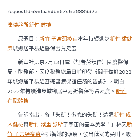
年
持
requestId:696faa5db667e5.38998323.
續
進
康德診所
新竹 健檢
森
和
診
原題目：
新竹 子宮頸疫苗
本年持續進步
新竹 猛健
所
樂
城鄉居平易近醫保籌資尺度
健
檢
新華社北京7月13日電（記者彭韻佳）國度醫保
步
城
局、財務部、國度稅務總局日前印發《關于做好2022
鄉
年城鄉居平易近基礎醫療保證任務的告訴》，明白
居
平
2022年持續進步城鄉居平易近醫保籌資尺度。
新竹
易
近
在職體檢
醫
保
告訴指出，各「失衡！徹底的失衡！這違
新竹 成
籌
人健檢
背
新竹 減重 診所
了宇宙的基本美學！」林天
新
資
尺
竹 子宮頸疫苗
秤抓著她的頭髮，發出低沉的尖叫。級
度〉