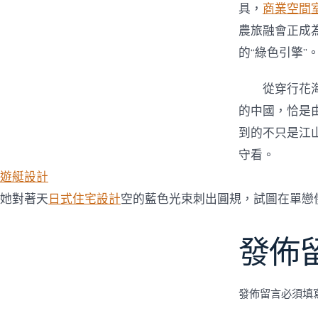
具，
商業空間
農旅融會正成
的“綠色引擎”
從穿行花
的中國，恰是
到的不只是江
守看。
遊艇設計
她對著天
日式住宅設計
空的藍色光束刺出圓規，試圖在單戀
發佈
發佈留言必須填