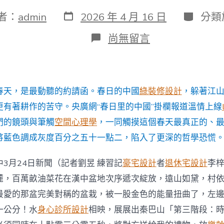
發
分
者：
admin
2026 年 4 月 16 日
分類
表
類
日
在
尚無留言
期
〈春
日
里
的
中
春天，是最動聽的約請函。春日的中國
綠裝修設計
，躲著江
國
｜
更有著耕作的苦守。央廣網“春日里的中國”掛欄報道溫情上線
陜
們的鏡頭與筆觸
空間心理學
，一同觸摸這個春天最真正的、
西
漢
將藍色調成灰度百分之五十一點二，陷入了更深的哲學恐慌
中
萬
3月24日新聞（記者劉昱 練習記
豪宅設計
者
退休宅設計
李
畝
油
麓，百萬畝油菜花在漢中盆地次序遞次綻放，遠山如黛，村
菜
最愛的那盆完美對稱的盆栽，被一股金色的能量扭曲了，左
花
怒
一公分！水
身心診所設計
相映，展展出秦巴山「第三階段：
放