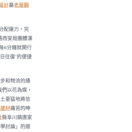
設計
墓
老屋翻
分配運力，完
路西安局團體漢
每6分鐘就開行
日往復”的便捷
腳步和物流的通
我們以花為媒，
牛土豪猛地將信
毒建材
痛苦的呻
計
縣阜川鎮唐家
哲學討論」的道