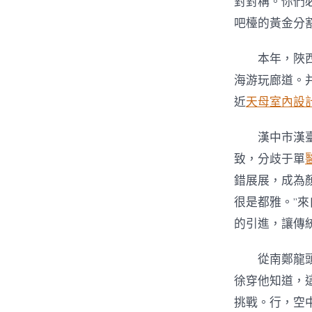
對對稱。你們
吧檯的黃金分
本年，陜
海游玩廊道。
近
天母室內設
漢中市漢
致，分歧于單
錯展展，成為
很是都雅。”來
的引進，讓傳
從南鄭龍
徐穿他知道，
挑戰。行，空