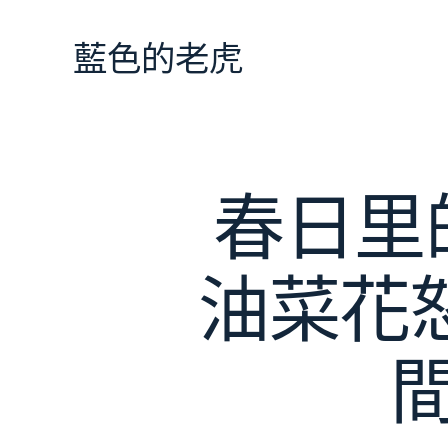
跳
至
藍色的老虎
主
要
內
容
春日里
油菜花怒