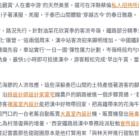
能觀賞“人在畫中游”的天然美景，還可在洋縣蔡倫
私人招待所
川子著漢服、羌服，于秦巴山間體驗“穿越古今”的春日雅趣。
流”，路況先行。針對油菜花欣賞季的客流岑嶺，鐵路部分精準
化”運營。“這兩個周末，漢中站客流迎來顯明增加。”中國鐵
魏璐先容，車站實行“一日一圖”彈性運力計劃，岑嶺時段均勻
動身，最快1小時即可抵達漢中，游客輕松完成“早出午賞、當
花海節的人流效應，這些深躲秦巴山間的土特產借著游客的
，沿
綠設計師
設計家豪宅
線農戶的銷路被進一個步驟買通。“
游客
禪風室內設計
能把漢中好物帶回家，把高鐵帶來的花海
館門口的一台老舊自動販賣
大直室內設計
機，販賣機發出
無
化為村落復興的增量。”西安鐵路局漢中車務段派駐勉
會所設
書記雷震那些甜甜圈原本是他打算用來「與林天秤進行甜點