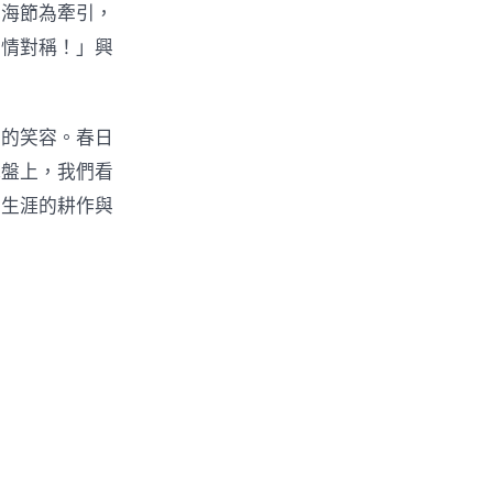
花海節為牽引，
愛情對稱！」興
里的笑容。春日
地盤上，我們看
妙生涯的耕作與