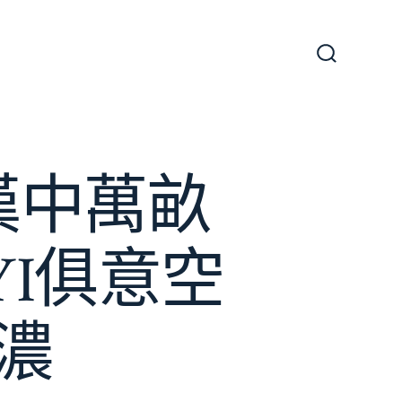
搜
尋
切
換
開
關
漢中萬畝
YI俱意空
濃