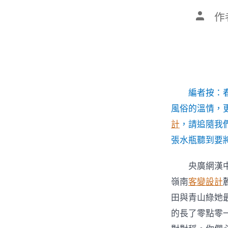
文
作
章
作
者
編者按：
風俗的溫情，
計
，請追隨我
張水瓶聽到要
央廣網漢中
嶺南
客變設計
田與青山綠她
的長了零點零