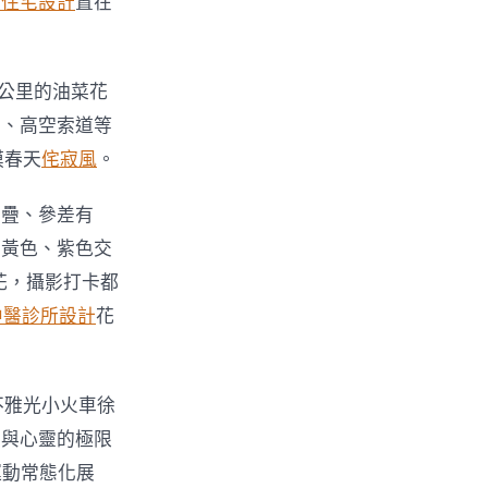
齡住宅設計
置在
公里的油菜花
車、高空索道等
摸春天
侘寂風
。
疊疊、參差有
、黃色、紫色交
花，攝影打卡都
中醫診所設計
花
不雅光小火車徐
學與心靈的極限
運動常態化展