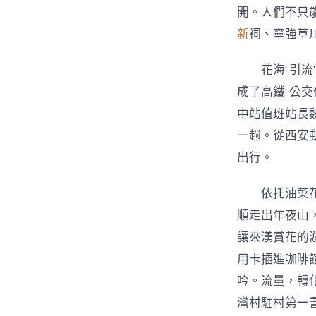
開。人們不只
新
祠、寧強草
花海“引
成了高鐵“公交
中站值班站長
一趟。從西安
出行。
依托油菜
順走出年夜山
讓來漢賞花的
用卡插進咖啡
吟。流量，轉
灣村駐村第一