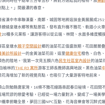
必須同時在十點零三分零五秒，將對方送給我的禮物，放
樂
秦
巴
割點上。」間最濃的春意。
山
JIUYI
西省漢中市串聯漢臺、南鄭、城固等地將這抹金黃展展成251
俱
意
并繚繞皇塘水鄉等焦點景區，發布直升機不雅花、軌道小火
空
間
計
20種多元業態，讓游客得以從云端、林間、水面多維度觸
設
計
臺區皇塘水
親子空間設計
鄉的油菜花正值盛放期，花田層層
間
春
醫美診所設計
一的金黃油菜花田，這里
健康住宅
橙色、白色
意
顏色的陸地。“我第一次見五顏六色
民生社區室內設計
的油菜
正
濃〉
自榆林的
THE R3 寓所
游客王師長教師高興地說。黑色油菜
中
統花海增加了新的視覺亮點，也吸引了大量游客特地前來。
頭山到勉縣唐家灣，16條不雅花線路串起春日秘境，花田間
這場荒謬的戀愛考驗，已經從一場力量對決，變成了一場美
中纜車俯瞰全景，夢回三國NPC互動、花海音樂會等沉醉式