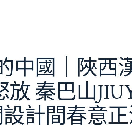
的中國｜陜西
放 秦巴山JIU
間設計間春意正