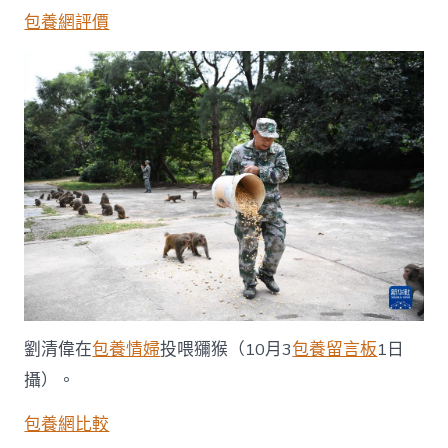
一
包養網評價
包
養
app+丨
苦
守
33
年
的
海
島
“猴
爸”〉
中
劉清偉在
包養情婦
投喂獼猴（10月3
包養留言板
1日
攝）。
包養網比較