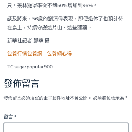
只，叢林籠罩率從不到50%增加到96%。
談及將來，56歲的劉清偉表現，即便退休了也預計待
在島上，持續守護這片山、這些獼猴。
新華社記者 鄧華 攝
包養行情
包養網
包養網心得
TC:sugarpopular900
發佈留言
發佈留言必須填寫的電子郵件地址不會公開。
必填欄位標示為
*
留言
*