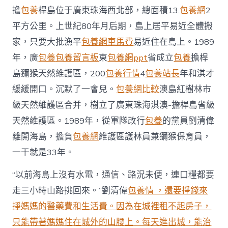
擔
包養
桿島位于廣東珠海西北部，總面積13.
包養網
2
平方公里。上世紀80年月后期，島上居平易近全體搬
家，只要大批漁平
包養網車馬費
易近住在島上。1989
年，廣
包養
包養留言板
東
包養網ppt
省成立
包養
擔桿
島獼猴天然維護區，200
包養行情
4
包養站長
年和淇才
緩緩開口。沉默了一會兒。
包養網比較
澳島紅樹林市
級天然維護區合并，樹立了廣東珠海淇澳-擔桿島省級
天然維護區。1989年，從軍隊改行
包養
的黨員劉清偉
離開海島，擔負
包養網
維護區護林員兼獼猴保育員，
一干就是33年。
“以前海島上沒有水電，通信、路況未便，連口糧都要
走三小時山路挑回來。”劉清偉
包養情 ，還要掙錢來
掙媽媽的醫藥費和生活費。因為在城裡租不起房子，
只能帶著媽媽住在城外的山腰上。每天進出城，能治