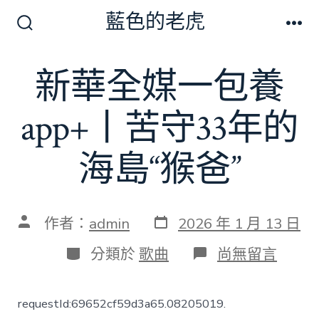
跳
藍色的老虎
至
搜
選
尋
單
主
切
新華全媒一包養
要
換
開
內
關
app+丨苦守33年的
容
海島“猴爸”
發
文
作者：
admin
2026 年 1 月 13 日
表
章
日
作
分
在
分類於
歌曲
尚無留言
期
者
類
〈新
華
全
requestId:69652cf59d3a65.08205019.
媒