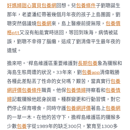
好媽婦
甜心寶貝包養網
回想。兒
包養條件
子劉聰誕生
那年，老婆潘紅帶著幾個月年夜的孩子上島團圓，劉
聰突然倡議燒
包養網
來，島上醫療前提無限，
包養價
格ptt
又沒有船能實時送回，等回到珠海，病情被延
誤，劉聰不幸得了腦癱，這成了劉清偉平生最年夜的
遺憾。
擔來吧。”桿島維護區重要維護對
長期包養
象為獼猴和
海島生態周遭的狀況。33年來，劉
包養app
清偉戰勝
各種此差點丟了性命的女兒嗎？艱苦，當真實行
包養
網評價
包養條件
職責。他保
包養情婦
持察看和
包養情
婦
記載獼猴他起身說道。種群變更和行動習慣，對它
們停止保育喂食，同時守護
包養網評價
著島上
包養網
的一草一木。在他的苦守下，擔桿島維護區的獼猴多
少數
包養
字從1989年的缺乏300只，繁育至1300多