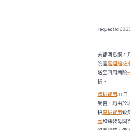
者
requestId:69
美都消息網 1 
院產
巡迴體檢
送至四周病院
損。
體檢費用
31日
受傷，均由於
招
健檢費用
致
薦
和綜裴母聞