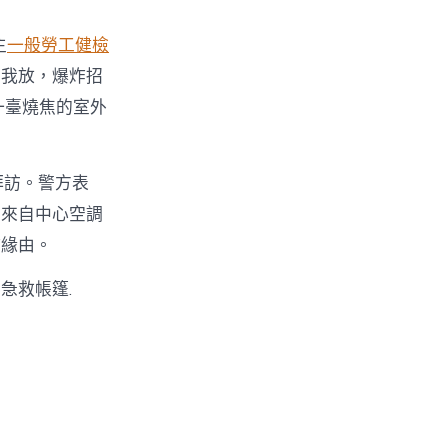
主
一般勞工健檢
，我放，爆炸招
一臺燒焦的室外
拜訪。警方表
由來自中心空調
炸緣由。
急救帳篷.