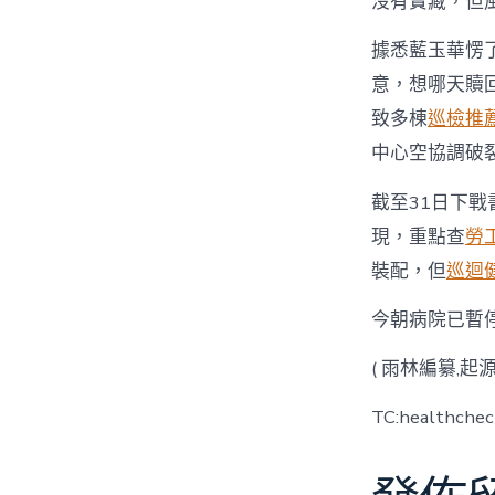
沒有寶藏，但
據悉藍玉華愣
意，想哪天贖
致多棟
巡檢推
中心空協調破
截至31日下戰
現，重點查
勞
裝配，但
巡迴
今朝病院已暫
( 雨林編纂,起
TC:healthche