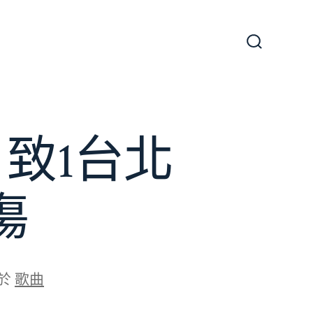
搜
尋
切
換
開
關
致1台北
傷
於
歌曲