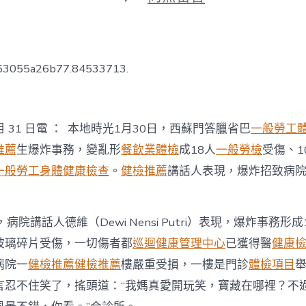
期
〈巴
東
一
病
院
653055a26b77.84533713.
產
生
爆
炸，
月 31 日電 ： 本地時光1月30日，西蘇門答臘省巴
一般勞工
致
1
推薦
生爆炸事務，變亂形
餐飲業體檢
成18人
一般勞檢
受傷、1
台
一般勞工身體健康檢查
。
健檢推薦
講話人表現，爆炸招致病
北
秀
傳
健
，病院講話人德維（Dewi Nensi Putri）表現，爆炸事務形成
檢
8
玻璃碎片受傷，一切傷者都
巡迴健康管理中心
已獲得醫
健康
人
病院一
健檢推薦
健檢推薦
樓嚴重受損，一樓是門診
體檢項目
受
傷〉
言忍不住笑了，搖頭道：“我媽真愛開玩笑，寶藏在哪裡？不
中