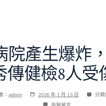
病院產生爆炸，
秀傳健檢8人受
發
分
者：
admin
2026 年 1 月 13 日
分類
表
類
日
在
尚無留言