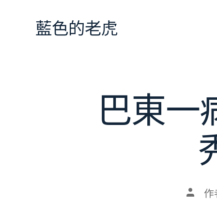
跳
至
藍色的老虎
主
要
內
容
巴東一
文
作
章
作