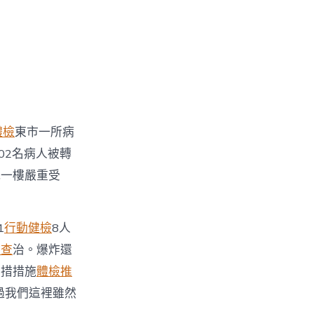
體檢
東市一所病
02名病人被轉
院一樓嚴重受
1
行動健檢
8人
檢查
治。爆炸還
舉措措施
體檢推
過我們這裡雖然