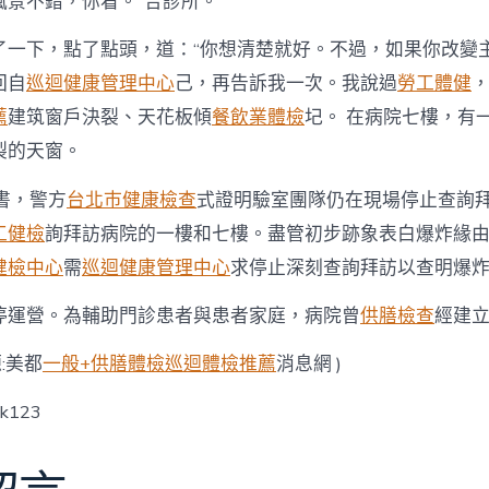
風景不錯，你看。”合診所。
了一下，點了點頭，道：“你想清楚就好。不過，如果你改變
回自
巡迴健康管理中心
己，再告訴我一次。我說過
勞工體健
薦
建筑窗戶決裂、天花板傾
餐飲業體檢
圮。 在病院七樓，有
裂的天窗。
書，警方
台北巿健康檢查
式證明驗室團隊仍在現場停止查詢
工健檢
詢拜訪病院的一樓和七樓。盡管初步跡象表白爆炸緣
健檢中心
需
巡迴健康管理中心
求停止深刻查詢拜訪以查明爆
停運營。為輔助門診患者與患者家庭，病院曾
供膳檢查
經建立
源:美都
一般+供膳體檢
巡迴體檢推薦
消息網 )
ck123