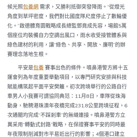
候光照
包養網
需求，又勝利抵御突發降雨。“從燈光
角度到草坪密度，我們對比國度隊尺度停止了數輪優
化。”啟德體育園戰略成長總監鄧竟成先容，場館5萬
個座位均裝備自力空調出風口，雨水收受接管體系與
綠色建材的利用，讓“綠色、共享、開放、廉明”的辦
賽理念落地生根。
平安是
包養
賽事出色的條件。噴鼻港警方將十五
運會列為年度重要舉動項目，以專門研究安排與科技
賦能構筑起平面平安樊籬。初次跨境舉行的公路自行
車男人小我賽可謂協同典范：11月8日，車隊從珠海
動身，馳騁港珠澳年夜橋完成231.8公里跨境征程，6
次通關均完成“不踩剎車”的無縫連接。噴鼻港警方立
異采用“轉動式封路”戰略，在保證賽事平安的同時最
年夜限制削減對市平易近出行的影響；4個港口建立