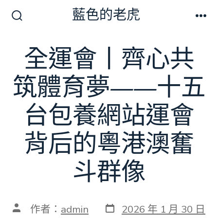
跳
藍色的老虎
至
搜
選
尋
單
主
切
全運會丨齊心共
要
換
開
內
關
筑體育夢——十五
容
台包養網站運會
背后的粵港澳奮
斗群像
發
文
作者：
admin
2026 年 1 月 30 日
表
章