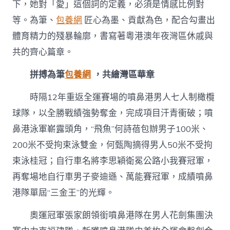
下，她對「愛」這個詞的定義，必須是情感比例對
背
后
等。為筆、
包養網
匠心為墨、貢獻為色，配合勾畫出
的
體育精力的殘暴輪廓，書寫著粵港澳年夜灣區休戚與
粵
港
共的齊心篇章。
澳
奮
拼搏為筆
包養網
，共繪灣區華章
斗
群
時隔12年重返全運賽場的噴鼻港男人七人制橄欖
像〉
中
球隊，以全勝戰績強勢奪金，完成項目汗青衝破；噴
鼻港泳軍嶄露頭角，“飛魚”何詩蓓包辦男子100米、
200米不受拘束泳雙金，何甄陶摘得男人50米不受拘
束泳桂冠；自行車名將李思穎衛冕公路小我賽冠軍，
再奪場地自行車男子麥迪遜、萬能賽冠軍，成績噴鼻
港隊單屆“三金王”的光輝。
奧運冠軍張家朗領銜噴鼻港隊在男人花劍集團決