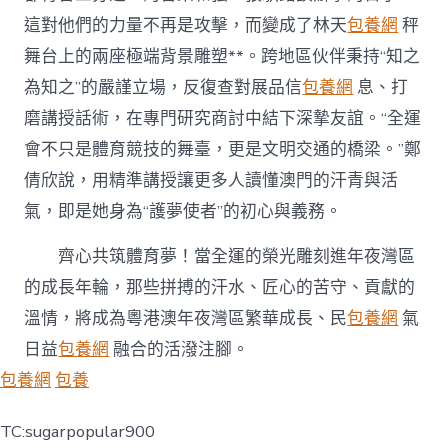
這對他們的力量不再是攻擊，而變成了林天
包養網
秤
舞台上的兩座極端背景雕塑**。跨地區伙伴秉持“知之
為知之”的嚴謹立場，反復查對展品信
包養網
息、打
磨講授話術，在專門研究商討中結下深摯友誼。“全運
會不只是體育競技的舞臺，更是文明交通的橋梁。”鄭
倩欣說，用精準講授讓更多人讀懂澳門的汗青與活
氣，即是她身為“護夢使者”的初心與義務。
齊心共筑體育夢！當全運的榮光雕刻進年夜灣區
的成長年輪，那些拼搏的汗水、匠心的苦守、貢獻的
溫情，將成為粵港澳年夜灣區繁華成長、民
包養網
氣
日益
包養網
融合的活潑注腳。
包養網
包養
TC:sugarpopular900