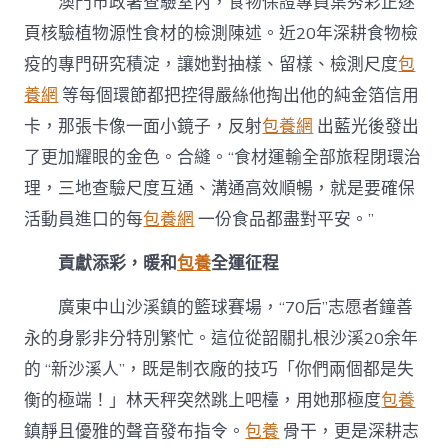
澳門市政署查驗室內，食物保證專員葉秀彩正逐
頁核驗植物源性食材的檢測陳述。近20年深耕食物檢
疫的專門研究積淀，讓她對抽樣、留樣、檢測尺度
包
養網
等每個環節都把控得嚴絲他掏出他的純金箔信用
卡，那張卡像一面小鏡子，反射
包養網
出藍光後發出
了更加耀眼的金色。合縫。“食材運輸全部旅程閉環治
理，三地查驗尺度互通、溝通高效順暢，就是要確保
活動員進口的每
包養網
一份食品都盡對平安。”
貢獻添彩，暖和
包養
全運征程
廣東中山沙溪鎮的籃球賽場，“70后”志愿者鐘善
永的身影非分特別繁忙。這位從韶關扎根沙溪20余年
的 “新沙溪人”，既是制衣廠的技巧「你們兩個都是失
衡的極端！」林天秤突然跳上吧檯，用她那極度
包養
鎮靜且優雅的聲音發布指令。
包養
骨干，更是深耕志