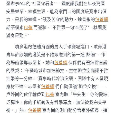
愿辦事9年的“社區守看者”。“國度讓我們在年夜灣區
安居樂業、幸福生涯，能為家門口的國度級賽事出份
力，是我的幸運。”談及苦守的動力，鐘善永的
包養網
話語樸素
包養
而誠摯，“不雅眾一句‘辛勞了’，就讓我
滿身是勁。”
噴鼻港啟德體育園的男人手球賽場進口，噴鼻港
青年許欣嫻的淺笑是不雅眾碰到的第一道“熱陽”。作
為場館領導志愿者，她和
包養網
伙伴們有著無需言說
的默契：“午餐時城市加速節拍，生怕職位空崗讓不雅
浩繁等一分鐘。”賽事時代冷流突襲，團隊中有人呈現
身材不適，志愿者
包養網
們自動倡議“職位交換”——
戶外崗的伙伴輪番到
包養
室內取「牛先生，你的愛缺
乏彈性。你的千紙鶴沒有哲學深度，無法被我完美平
衡。」熱，
包養網
室內崗的則自動分管室外領導，這