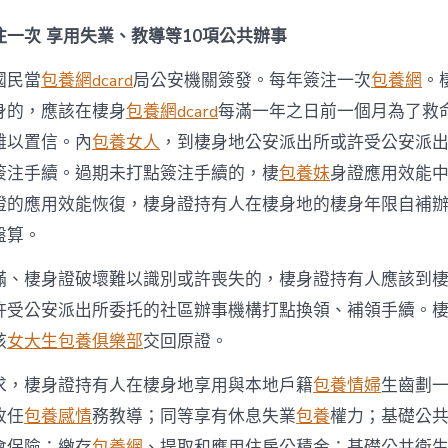
一次 享用失業、教導等10項公共辦事
國民當
包養網dcard
局公安機關簽發。每年簽注一次
包養網
。
身的，應該在棲身
包養網dcard
每滿一年之日前一個月為了救
難以置信。內
包養女人
，到棲身地公安派出所或許受公安派
簽注手續。過期未打點簽注手續的，棲
包養妹
身證應用效能
證的應用效能恢復，棲身證持有人在棲身地的棲身年限自補
盤算。
滿、棲身證破壞難以識別或許喪失的，棲身證持有人應該到
許受公安派出所委托的社區辦事機構打點換領、補領手續。
該
女大生包養俱樂部
交回原證。
求，棲身證持有人在棲身地享用與本地戶籍
包養情婦
生齒劃
收任
包養感情
務教導；同等享有休息失業
包養
權力；基礎公
會保險；繳存
包養網
、提取和應用住房公積金；基礎公共衛