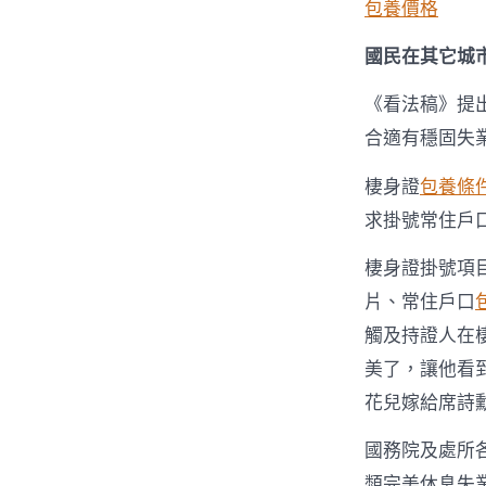
包養價格
國民在其它城
《看法稿》提
合適有穩固失
棲身證
包養條
求掛號常住戶
棲身證掛號項
片、常住戶口
觸及持證人在
美了，讓他看
花兒嫁給席詩
國務院及處所
類完美休息失