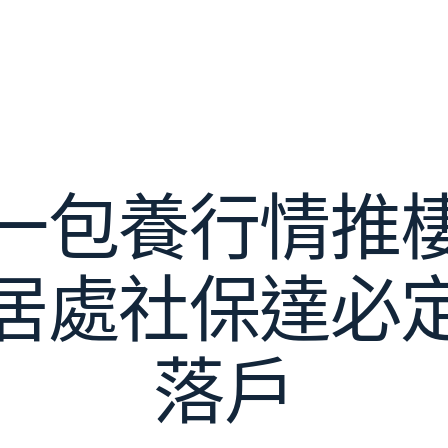
一包養行情推
居處社保達必
落戶