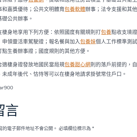
事和嘉獎優待；公共文明體育
包養軟體
辦事；法令支援和其
基礎公共辦事。
在棲身地享用下列方便：依照國度有關規則打
包養
點收支境
；申領靈活車駕駛證；報名餐與加入
包養妹
個人工作標準測
打點生養辦事證；國度規則的其他方便。
合適棲身證發放地國民當局規
包養甜心網
則的落戶前提的，
、未成年後代、怙恃等可以在棲身地請求掛號常住戶口。
ar900
留言
寫的電子郵件地址不會公開。
必填欄位標示為
*