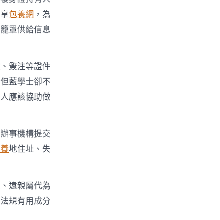
共享
包養網
，為
全籠罩供給信息
放、簽注等證件
，但藍學士卻不
租人應該協助做
區辦事機構提交
包養
地住址、失
人、遠親屬代為
合法規有用成分