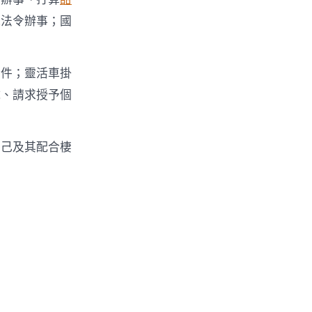
他法令辦事；國
證件；靈活車掛
試、請求授予個
自己及其配合棲