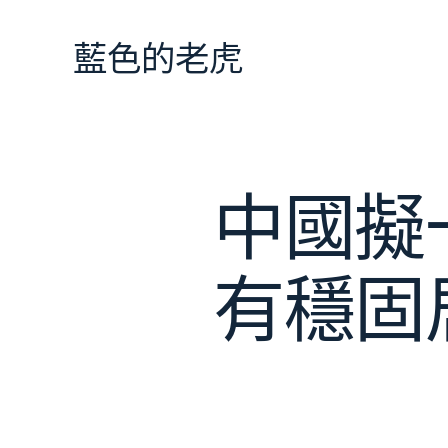
跳
至
藍色的老虎
主
要
內
容
中國擬
有穩固