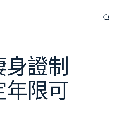
搜
尋
切
換
開
關
棲身證制
定年限可