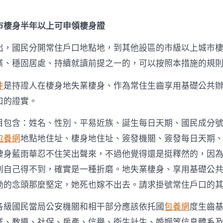
社
保
達
市棲身半年以上可申領棲身證
必
定
出，國民分開常住戶口地點地，到其他設區的市級以上城市
年
限
業、穩固居處、持續就讀前提之一的，可以按照本措施的規
可
落
件
是持證人在棲身地失業棲身、作為常住生齒享用基礎公共
戶〉
口的證實。
中
目包含：姓名、性別、平易近族、誕生每日天期、國民成分
包養網
地點地住址、棲身地住址、簽發機關、簽發每日天期
棲身藍雨華忍不住笑出聲來，不過他覺得還是挺釋然的，因
到自己得不到，確實是一種折磨。地失業棲身、享用基礎公
勳的念頭那麼堅定，她死也嫁不出去。請求掛號常住戶口的
各級國民當局公安機關和相干部分應該依托國
包養網
度生齒
業、教導、社保、房產、信譽、衛生計生、婚姻等信息體系