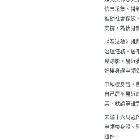
信息采集、掛
推動社會保險
支撐，為棲身
《看法稿》規
治理任務。居
見踪影。易近
好棲身證申領
申領棲身證，
自己居平易近
業、就讀等證
未滿十六周歲
申領棲身證。
證件。