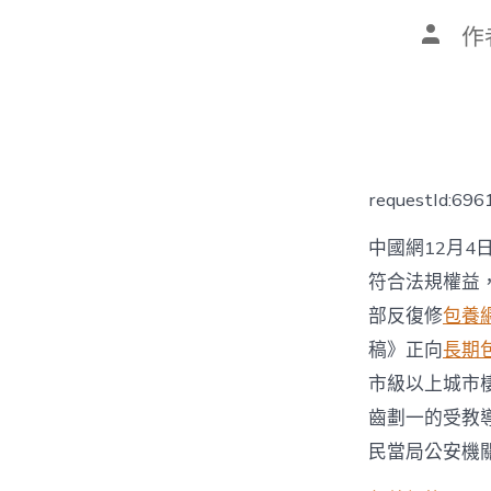
文
作
章
作
者
requestId:69
中國網12月4
符合法規權益
部反復修
包養網
稿》正向
長期
市級以上城市
齒劃一的受教
民當局公安機