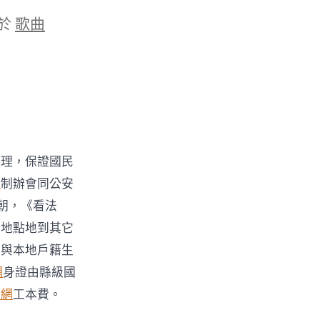
於
歌曲
治理，保證國民
長
制辦會同公安
朝，《看法
口地點地到其它
用與本地戶籍生
網
身證由縣級國
養網
工本費。