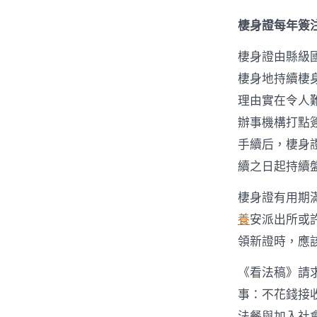
棲身證每年簽注
棲身證由縣級
棲身地持續棲
理由實在令人
辦事機構打點
手續后，棲身
續之日起持續
棲身證有用期
養
安派出所或
領新證時，應
《看法稿》請
事：不花錢接
法餐與加入社