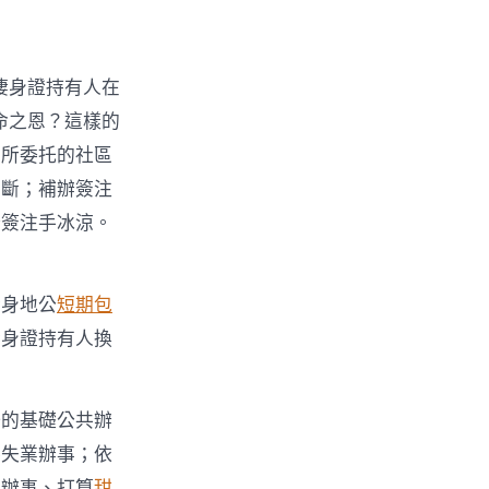
棲身證持有人在
命之恩？這樣的
出所委托的社區
中斷；補辦簽注
辦簽注手冰涼。
棲身地公
短期包
棲身證持有人換
一的基礎公共辦
共失業辦事；依
生辦事、打算
甜