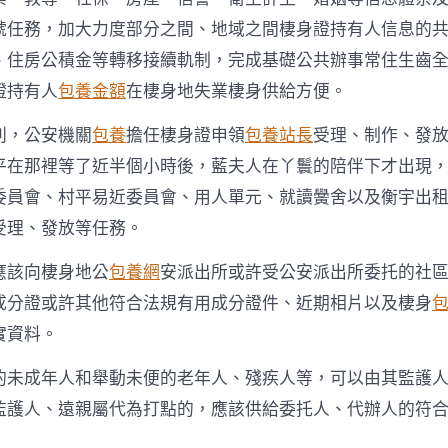
號任務，加大力度部分之間、地域之間棲身證持有人信息的
、住房公積金等轉移接續軌制，完成基礎公共辦事常住生齒
證持有人
包養金額
在棲身地失業棲身供給方便。
則，公安機關
包養
擔任棲身證申領
包養站長
受理、制作、發
平在那裡等了近半個小時後，藍夫人在丫鬟的陪伴下才出現
委員會、村平易近委員會、用人單元、就讀黌舍以及衡宇出
受理、發放等任務。
應該向棲身地公
包養網
安派出所或許受公安派出所委托的社
成分證或許其他符合法規有用成分證件、近期相片以及棲身
實資料。
的未成年人和舉動未便的老年人、殘疾人等，可以由其監護
監護人、遠親屬代為打點的，應該供給委托人、代辦人的符