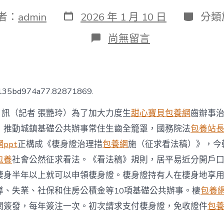
發
分
者：
admin
2026 年 1 月 10 日
分類
表
類
日
在
尚無留言
期
〈中
國
擬
一
包
6135bd974a77.82871869.
養
行
日訊（記者 張艷玲）為了加大力度生
甜心寶貝包養網
齒辦事
情
推
，推動城鎮基礎公共辦事常住生齒全籠罩，國務院法
包養站
棲
ppt
正構成《棲身證治理措
包養網
施（征求看法稿）》，今
身
證
包養
社會公然征求看法。《看法稿》規則，居平易近分開戶
制
棲身半年以上就可以申領棲身證。棲身證持有人在棲身地享
有
穩
導、失業、社保和住房公積金等10項基礎公共辦事。棲
包養
固
關簽發，每年簽注一次。初次請求支付棲身證，免收證件
包
居
處