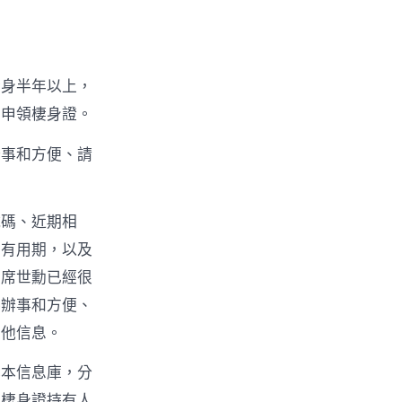
棲身半年以上，
則申領棲身證。
辦事和方便、請
號碼、近期相
、有用期，以及
為席世勳已經很
共辦事和方便、
其他信息。
基本信息庫，分
及棲身證持有人