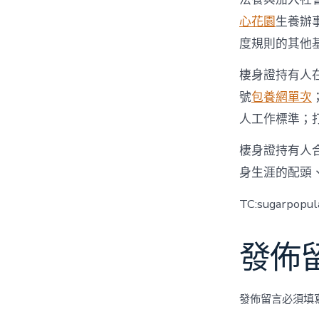
心花園
生養辦
度規則的其他
棲身證持有人
號
包養網單次
人工作標準；
棲身證持有人
身生涯的配頭
TC:sugarpopul
發佈
發佈留言必須填