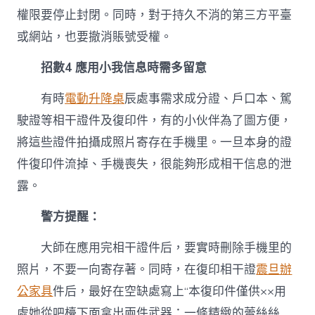
權限要停止封閉。同時，對于持久不消的第三方平臺
或網站，也要撤消賬號受權。
招數4 應用小我信息時需多留意
有時
電動升降桌
辰處事需求成分證、戶口本、駕
駛證等相干證件及復印件，有的小伙伴為了圖方便，
將這些證件拍攝成照片寄存在手機里。一旦本身的證
件復印件流掉、手機喪失，很能夠形成相干信息的泄
露。
警方提醒：
大師在應用完相干證件后，要實時刪除手機里的
照片，不要一向寄存著。同時，在復印相干證
震旦辦
公家具
件后，最好在空缺處寫上“本復印件僅供××用
處她從吧檯下面拿出兩件武器：一條精緻的蕾絲絲