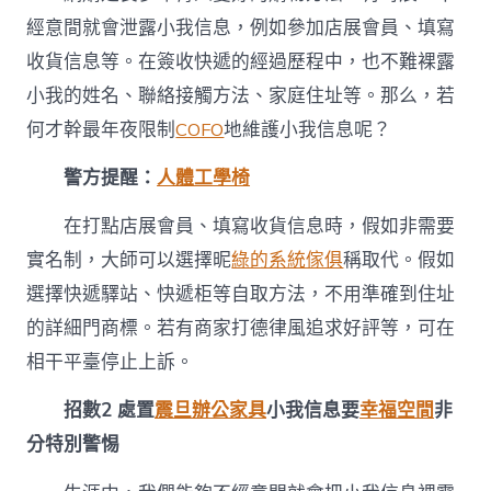
經意間就會泄露小我信息，例如參加店展會員、填寫
收貨信息等。在簽收快遞的經過歷程中，也不難裸露
小我的姓名、聯絡接觸方法、家庭住址等。那么，若
何才幹最年夜限制
COFO
地維護小我信息呢？
警方提醒：
人體工學椅
在打點店展會員、填寫收貨信息時，假如非需要
實名制，大師可以選擇昵
綠的系統傢俱
稱取代。假如
選擇快遞驛站、快遞柜等自取方法，不用準確到住址
的詳細門商標。若有商家打德律風追求好評等，可在
相干平臺停止上訴。
招數2 處置
震旦辦公家具
小我信息要
幸福空間
非
分特別警惕