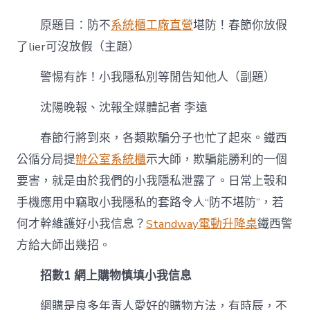
不
堪
原題目：防不
系統櫃工廠直營
堪防！春節你放假
防！
春
了lier可沒放假（主題）
億
嵐
警惕有詐！小我隱私別等閒告知他人（副題）
辦
公
沈陽晚報、沈報全媒體記者 李遠
室
設
春節行將到來，各類欺騙分子也忙了起來。鐵西
計
節
公循分局提
辦公室系統櫃
示大師，欺騙能勝利的一個
你
要害，就是由於我們的小我隱私泄露了。日常上彀和
放
假
手機應用中竊取小我隱私的套路令人“防不堪防”，若
了
lier
何才幹維護好小我信息？
Standway電動升降桌
鐵西警
可
方給大師出幾招。
沒
放
招數1 網上購物慎填小我信息
假〉
中
網購是良多年青人愛好的購物方法，有時辰，不