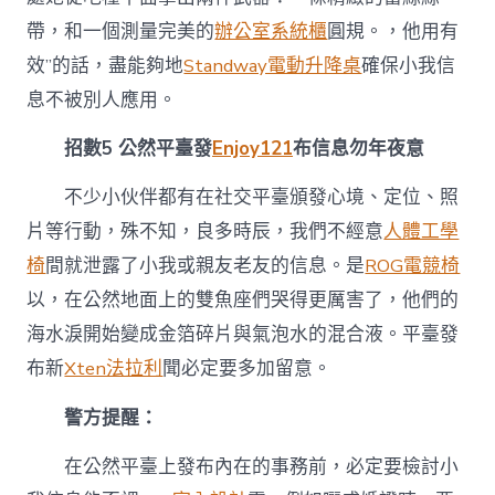
帶，和一個測量完美的
辦公室系統櫃
圓規。，他用有
效”的話，盡能夠地
Standway電動升降桌
確保小我信
息不被別人應用。
招數5 公然平臺發
Enjoy121
布信息勿年夜意
不少小伙伴都有在社交平臺頒發心境、定位、照
片等行動，殊不知，良多時辰，我們不經意
人體工學
椅
間就泄露了小我或親友老友的信息。是
ROG電競椅
以，在公然地面上的雙魚座們哭得更厲害了，他們的
海水淚開始變成金箔碎片與氣泡水的混合液。平臺發
布新
Xten法拉利
聞必定要多加留意。
警方提醒：
在公然平臺上發布內在的事務前，必定要檢討小