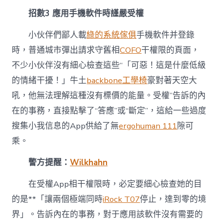
招數3 應用手機軟件時謹嚴受權
小伙伴們鄙人載
綠的系統傢俱
手機軟件并登錄
時，普通城市彈出請求守舊相
COFO
干權限的頁面，
不少小伙伴沒有細心檢查這些“「可惡！這是什麼低級
的情緒干擾！」牛土
backbone工學椅
豪對著天空大
吼，他無法理解這種沒有標價的能量。受權”告訴的內
在的事務，直接點擊了“答應”或“斷定”，這給一些過度
搜集小我信息的App供給了無
ergohuman 111
隙可
乘。
警方提醒：
Wilkhahn
在受權App相干權限時，必定要細心檢查她的目
的是**「讓兩個極端同時
iRock T07
停止，達到零的境
界」。告訴內在的事務，對于應用該軟件沒有需要的