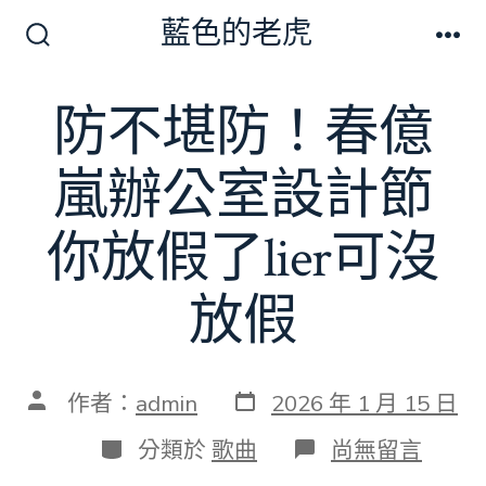
跳
藍色的老虎
至
搜
選
尋
單
主
切
防不堪防！春億
要
換
開
內
關
嵐辦公室設計節
容
你放假了lier可沒
放假
發
文
作者：
admin
2026 年 1 月 15 日
表
章
日
作
分
在
分類於
歌曲
尚無留言
期
者
類
〈防