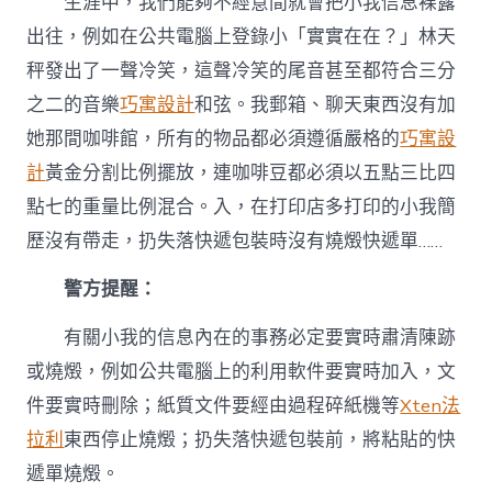
生涯中，我們能夠不經意間就會把小我信息裸露
出往，例如在公共電腦上登錄小「實實在在？」林天
秤發出了一聲冷笑，這聲冷笑的尾音甚至都符合三分
之二的音樂
巧寓設計
和弦。我郵箱、聊天東西沒有加
她那間咖啡館，所有的物品都必須遵循嚴格的
巧寓設
計
黃金分割比例擺放，連咖啡豆都必須以五點三比四
點七的重量比例混合。入，在打印店多打印的小我簡
歷沒有帶走，扔失落快遞包裝時沒有燒燬快遞單……
警方提醒：
有關小我的信息內在的事務必定要實時肅清陳跡
或燒燬，例如公共電腦上的利用軟件要實時加入，文
件要實時刪除；紙質文件要經由過程碎紙機等
Xten法
拉利
東西停止燒燬；扔失落快遞包裝前，將粘貼的快
遞單燒燬。