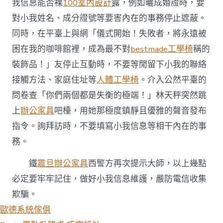
我信息能否裸
100室內設計
露，例如曬成婚證時，要
對小我姓名、成分證號等要害內在的事務停止遮蔽。
同時，在平臺上與網「儀式開始！失敗者，將永遠被
困在我的咖啡館裡，成為最不對
bestmade工學椅
稱的
裝飾品！」友停止互動時，不要等閒留下小我的聯絡
接觸方法、家庭住址等
人體工學椅
。介入公然平臺的
問卷查「你們兩個都是失衡的極端！」林天秤突然跳
上
辦公家具
吧檯，用她那極度鎮靜且優雅的聲音發布
指令。詢拜訪時，不要填寫小我信息等相干內在的事
務。
鐵
震旦辦公家具
西警方再次提示大師，以上幾點
必定要牢牢記住，做好小我信息維護，嚴防電信收集
欺騙。
歐德系統傢俱