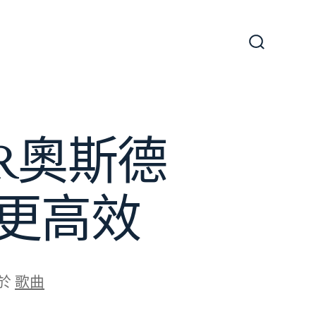
搜
尋
切
換
開
關
R奧斯德
更高效
於
歌曲