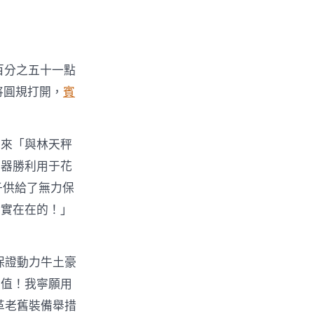
百分之五十一點
將圓規打開，
賓
用來「與林天秤
別器勝利用于花
子供給了無力保
實實在在的！」
保證動力牛土豪
市值！我寧願用
革老舊裝備舉措