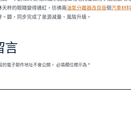
林天秤的眼睛變得通紅，彷彿兩
油氣分離器改良版
個
汽車材
秤。闢，同步完成了泉源減量、風險升級。
留言
寫的電子郵件地址不會公開。
必填欄位標示為
*