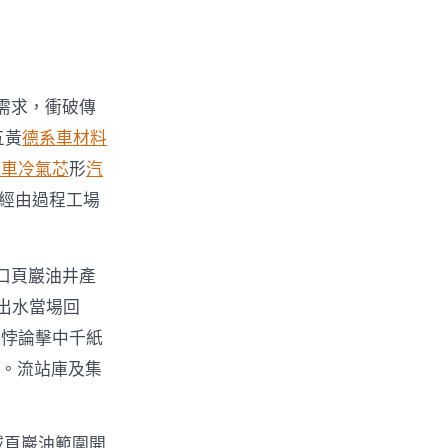
需求，衝破傳
五黃
德系車材料
汽車冷氣芯
形
汽
，經由過程工場
口頁巖油井產
出水當場回
圈悖論擊中千紙
。流站庫及集
域頁巖油範圍開