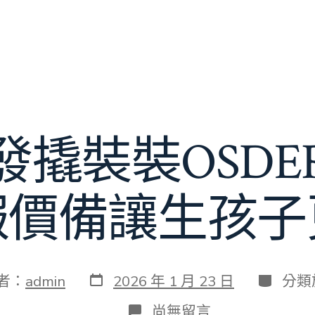
發撬裝裝OSDE
報價備讓生孩子
發
分
者：
admin
2026 年 1 月 23 日
分類
表
類
日
在
尚無留言