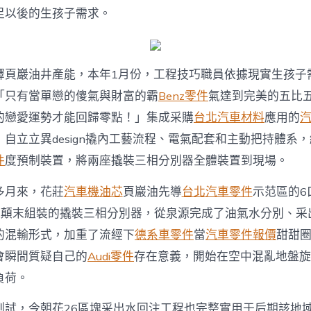
效〉
足以後的生孩子需求。
中
釋頁巖油井產能，本年1月份，工程技巧職員依據現實生孩子
「只有當單戀的傻氣與財富的霸
Benz零件
氣達到完美的五比
的戀愛運勢才能回歸零點！」集成采購
台北汽車材料
應用的
，自立立異design撬內工藝流程、電氣配套和主動把持體系
件
度預制裝置，將兩座撬裝三相分別器全體裝置到現場。
多月來，花莊
汽車機油芯
頁巖油先導
台北汽車零件
示范區的6
液顛末組裝的撬裝三相分別器，從泉源完成了油氣水分別、采
的混輸形式，加重了流經下
德系車零件
當
汽車零件報價
甜甜
會瞬間質疑自己的
Audi零件
存在意義，開始在空中混亂地盤旋
負荷。
測試，今朝花26區塊采出水回注工程也完整實用于后期該地