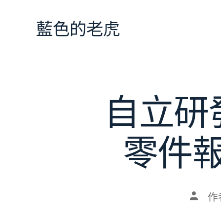
跳
至
藍色的老虎
主
要
內
容
自立研
零件
文
作
章
作