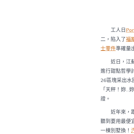
者
工人日
Po
二，陷入了
福
士零件
準確量
近日，江
進行甜點哲學
26區塊采出水
「天秤！妳…
證。
近年來，
聽到要用最便
一棟別墅換！