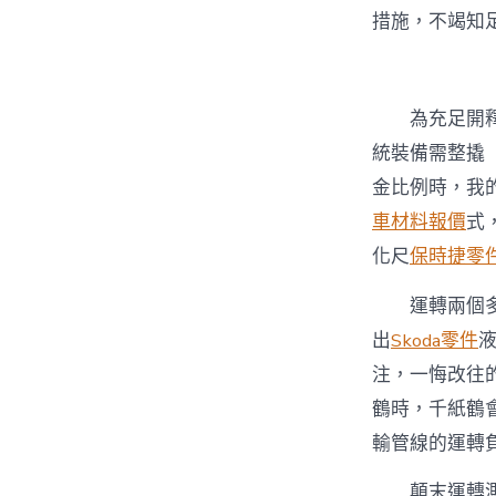
措施，不竭知
為充足開
統裝備需整撬
金比例時，我
車材料報價
式
化尺
保時捷零
運轉兩個
出
Skoda零件
注，一悔改往
鶴時，千紙鶴
輸管線的運轉
顛末運轉