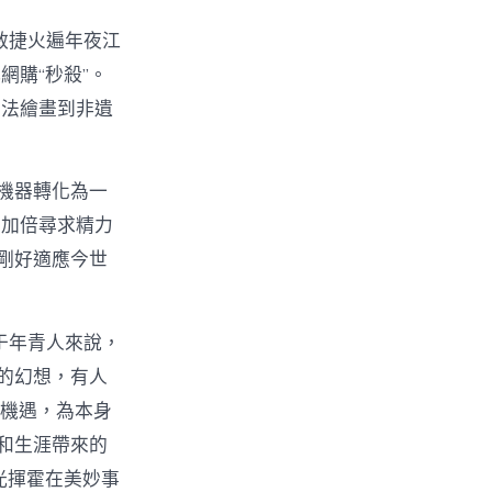
敏捷火遍年夜江
購“秒殺”。
書法繪畫到非遺
機器轉化為一
們加倍尋求精力
”剛好適應今世
于年青人來說，
的幻想，有人
的機遇，為本身
和生涯帶來的
光揮霍在美妙事