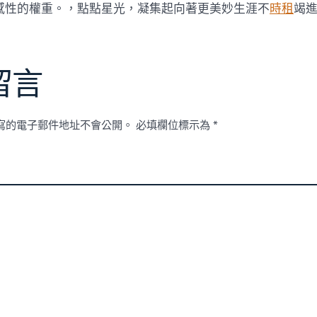
感性的權重。，點點星光，凝集起向著更美妙生涯不
時租
竭
留言
寫的電子郵件地址不會公開。
必填欄位標示為
*