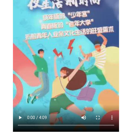
間
亮
年
青
人
的
夜
生
涯〉
中