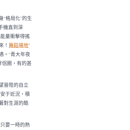
身“格局化”的生
手機直到深
種能量衝擊得搖
出來！
舞蹈場地
”
遇。“青大年夜
伴侶圈，有的甚
望晉陞的自立
不安于近況，積
著對生涯的酷
不只要一時的熱