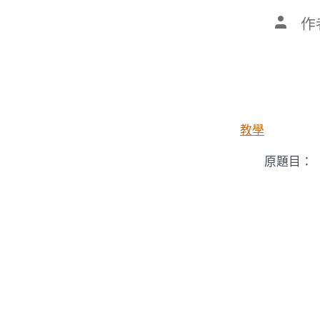
文
作
章
作
者
教學
原題目：