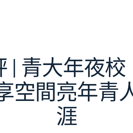
 | 青大年夜
享空間亮年青
涯