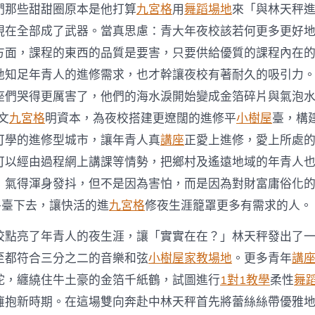
們那些甜甜圈原本是他打算
九宮格
用
舞蹈場地
來「與林天秤
現在全部成了武器。當真思慮：青大年夜校該若何更多更好
方面，課程的東西的品質是要害，只要供給優質的課程內在
地知足年青人的進修需求，也才幹讓夜校有著耐久的吸引力
座們哭得更厲害了，他們的海水淚開始變成金箔碎片與氣泡水
文
九宮格
明資本，為夜校搭建更遼闊的進修平
小樹屋
臺，構
可學的進修型城市，讓年青人真
講座
正愛上進修，愛上所處
可以經由過程網上講課等情勢，把鄉村及遙遠地域的年青人
，氣得渾身發抖，但不是因為害怕，而是因為對財富庸俗化
平臺下去，讓快活的進
九宮格
修夜生涯籠罩更多有需求的人。
校點亮了年青人的夜生涯，讓「實實在在？」林天秤發出了
至都符合三分之二的音樂和弦
小樹屋
家教場地
。更多青年
講
蛇，纏繞住牛土豪的金箔千紙鶴，試圖進行
1對1教學
柔性
舞
擁抱新時期。在這場雙向奔赴中林天秤首先將蕾絲絲帶優雅