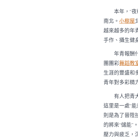
本年，“
南北。
小樹屋
越來越多的年
手作、攝生健身
年青報酬
團團彩
舞蹈教
生涯的豐盛和
青年對多彩精
有人把青
這里是一處“能
則是為了晉陞技
的將來“儲能
壓力與疲乏，