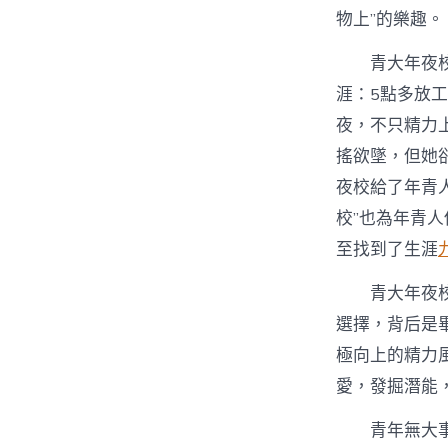
物上”的樂趣。
青大年夜
涯：5點多放
夜，不只精力
搖欲墜，但她
夜校給了年青
校”也為年青
至找到了生涯
青大年夜
選擇，背后是
極向上的精力
愛，發掘潛能
青年無大