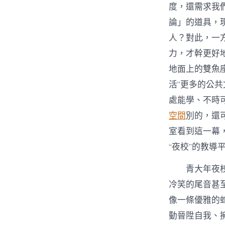
度，還需求我
論」的道具，
人？對此，一
力，才幹更好
地面上的雙魚
活”更多的公共
處能學、不時
空間
別的，還
室看到這一幕
“夜校”的教導
青大年夜
冷笑的尾音甚
像一條優雅的
動晉陞自我、