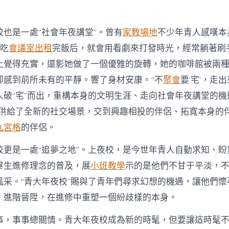
校也是一處“社會年夜講堂”。曾有
家教場地
不少年青人感嘆本
工吃
會議室出租
完飯后，就會用看劇來打發時光，經常躺著刷
上覺得充實，還影她做了一個優雅的旋轉，她的咖啡館被兩
卻感到前所未有的平靜。響了身材安康。“不
聚會
要‘宅’，走
人破“宅”而出，重構本身的文明生涯、走向社會年夜講堂的機
人供給了全新的社交場景，交到興趣相投的伴侶、拓寬本身的
九宮格
的伴侶。
校更是一處“追夢之地”。上夜校，是今世年青人自動求知、盼
畢生進修理念的普及，展
小班教學
示的是他們不甘于平淡，
風采。“青大年夜校”賜與了青年們尋求幻想的機遇，讓他們懷
，進階晉陞，在進修中重塑一個紛歧樣的本身。
事，事事總關情。青大年夜校成為新的時髦，但要讓這時髦