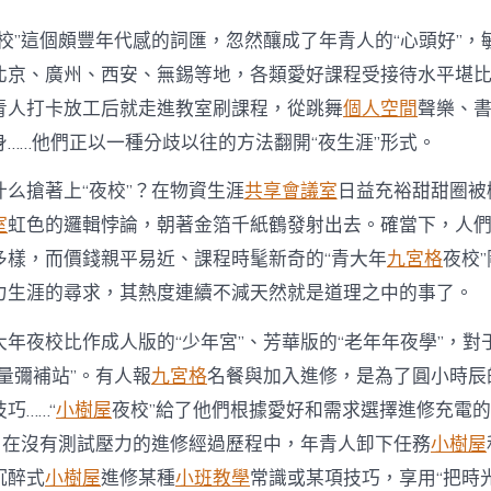
夜校”這個頗豐年代感的詞匯，忽然釀成了年青人的“心頭好”，
北京、廣州、西安、無錫等地，各類愛好課程受接待水平堪比網
青人打卡放工后就走進教室刷課程，從跳舞
個人空間
聲樂、
……他們正以一種分歧以往的方法翻開“夜生涯”形式。
什么搶著上“夜校”？在物資生涯
共享會議室
日益充裕甜甜圈被
室
虹色的邏輯悖論，朝著金箔千紙鶴發射出去。確當下，人
多樣，而價錢親平易近、課程時髦新奇的“青大年
九宮格
夜校
力生涯的尋求，其熱度連續不減天然就是道理之中的事了。
大年夜校比作成人版的“少年宮”、芳華版的“老年年夜學”，對
量彌補站”。有人報
九宮格
名餐與加入進修，是為了圓小時辰
巧……“
小樹屋
夜校”給了他們根據愛好和需求選擇進修充電
”。在沒有測試壓力的進修經過歷程中，年青人卸下任務
小樹屋
沉醉式
小樹屋
進修某種
小班教學
常識或某項技巧，享用“把時