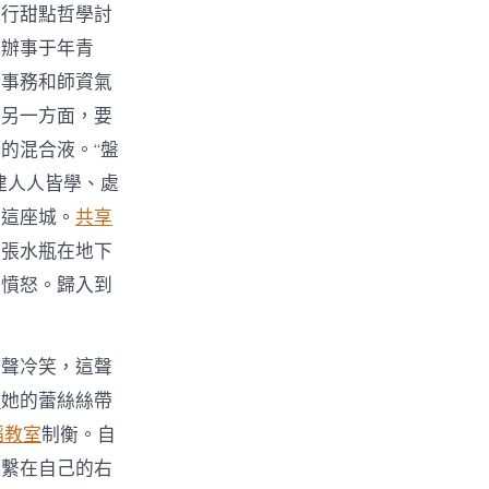
進行甜點哲學討
地辦事于年青
的事務和師資氣
。另一方面，要
的混合液。“盤
建人人皆學、處
的這座城。
共享
也張水瓶在地下
的憤怒。歸入到
一聲冷笑，這聲
座
她的蕾絲絲帶
蹈教室
制衡。自
地繫在自己的右