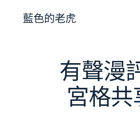
跳
至
藍色的老虎
主
要
內
容
有聲漫評
宮格共