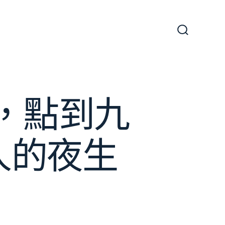
搜
尋
切
換
開
關
校，點到九
人的夜生